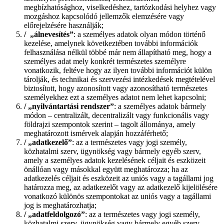
megbízhatósághoz, viselkedéshez, tartózkodási helyhez vagy
mozgáshoz kapcsolódó jellemzők elemzésére vagy
előrejelzésére használják;
/
„álnevesítés”
: a személyes adatok olyan módon történő
kezelése, amelynek következtében további információk
felhasználása nélkül többé már nem állapítható meg, hogy a
személyes adat mely konkrét természetes személyre
vonatkozik, feltéve hogy az ilyen további információt külön
tárolják, és technikai és szervezési intézkedések megtételével
biztosított, hogy azonosított vagy azonosítható természetes
személyekhez ezt a személyes adatot nem lehet kapcsolni;
/
„nyilvántartási rendszer”
: a személyes adatok bármely
módon – centralizált, decentralizált vagy funkcionális vagy
földrajzi szempontok szerint – tagolt állománya, amely
meghatározott ismérvek alapján hozzáférhető;
/
„adatkezelő”
: az a természetes vagy jogi személy,
közhatalmi szerv, ügynökség vagy bármely egyéb szerv,
amely a személyes adatok kezelésének céljait és eszközeit
önállóan vagy másokkal együtt meghatározza; ha az
adatkezelés céljait és eszközeit az uniós vagy a tagállami jog
határozza meg, az adatkezelőt vagy az adatkezelő kijelölésére
vonatkozó különös szempontokat az uniós vagy a tagállami
jog is meghatározhatja;
/
„adatfeldolgozó”
: az a természetes vagy jogi személy,
közhatalmi szerv, ügynökség vagy bármely egyéb szerv,