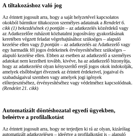
A tiltakozáshoz való jog
Az érintett jogosult arra, hogy a saját helyzetével kapcsolatos
okokból bármikor tiltakozzon személyes adatainak a
Rendelet 6.
cikk (1) bekezdésének e) pontján
– az adatkezelés közérdekű vagy
az Adatkezelőre ruházott közhatalmi jogosítvány gyakorlásának
keretében végzett feladat végrehajtásához szükséges – alapuló
kezelése ellen vagy
f) pontján
– az adatkezelés az Adatkezelő vagy
egy harmadik fél jogos érdekeinek érvényesítéséhez szükséges –
alapuló kezelése ellen. Ebben az esetben az adatkezelő a személyes
adatokat nem kezelheti tovább, kivéve, ha az adatkezelő bizonyítja,
hogy az adatkezelést olyan kényszerítő erejű jogos okok indokolják,
amelyek elsőbbséget élveznek az érintett érdekeivel, jogaival és
szabadságaival szemben vagy amelyek jogi igények
előterjesztéséhez, érvényesítéséhez vagy védelméhez kapcsolódnak.
(Rendelet 21. cikk
)
Automatizált döntéshozatal egyedi ügyekben,
beleértve a profilalkotást
Az érintett jogosult arra, hogy ne terjedjen ki rá az olyan, kizárólag
automatizált adatkezelésen – ideértve a profilalkotást is – alapuló