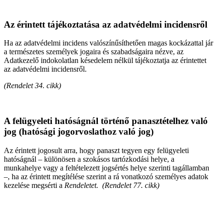
Az érintett tájékoztatása az adatvédelmi incidensről
Ha az adatvédelmi incidens valószínűsíthetően magas kockázattal jár
a természetes személyek jogaira és szabadságaira nézve, az
Adatkezelő indokolatlan késedelem nélkül tájékoztatja az érintettet
az adatvédelmi incidensről.
(Rendelet 34. cikk)
A felügyeleti hatóságnál történő panasztételhez való
jog (hatósági jogorvoslathoz való jog)
Az érintett jogosult arra, hogy panaszt tegyen egy felügyeleti
hatóságnál – különösen a szokásos tartózkodási helye, a
munkahelye vagy a feltételezett jogsértés helye szerinti tagállamban
–, ha az érintett megítélése szerint a rá vonatkozó személyes adatok
kezelése megsérti a
Rendeletet.
(Rendelet 77. cikk)