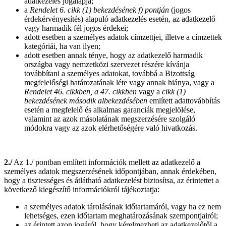
adatkezelés jogalapja;
a
Rendelet 6. cikk (1) bekezdésének f) pontján
(jogos
érdekérvényesítés) alapuló adatkezelés esetén, az adatkezelő
vagy harmadik fél jogos érdekei;
adott esetben a személyes adatok címzettjei, illetve a címzettek
kategóriái, ha van ilyen;
adott esetben annak ténye, hogy az adatkezelő harmadik
országba vagy nemzetközi szervezet részére kívánja
továbbítani a személyes adatokat, továbbá a Bizottság
megfelelőségi határozatának léte vagy annak hiánya, vagy a
Rendelet 46. cikkben, a 47. cikkben
vagy a
cikk (1)
bekezdésének
második albekezdésében
említett adattovábbítás
esetén a megfelelő és alkalmas garanciák megjelölése,
valamint az azok másolatának megszerzésére szolgáló
módokra vagy az azok elérhetőségére való hivatkozás.
2./
Az 1./ pontban említett információk mellett az adatkezelő a
személyes adatok megszerzésének időpontjában, annak érdekében,
hogy a tisztességes és átlátható adatkezelést biztosítsa, az érintettet a
következő kiegészítő információkról tájékoztatja:
a személyes adatok tárolásának időtartamáról, vagy ha ez nem
lehetséges, ezen időtartam meghatározásának szempontjairól;
az érintett azon jogáról, hogy kérelmezheti az adatkezelőtől a