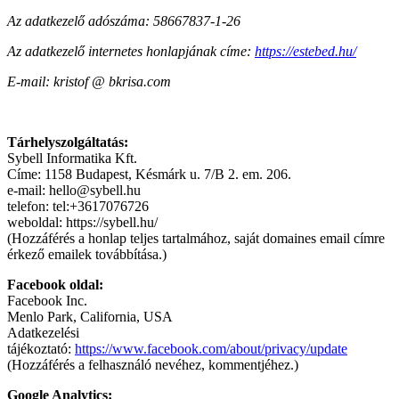
Az adatkezelő adószáma: 58667837-1-26
Az adatkezelő internetes honlapjának címe:
https://estebed.hu/
E-mail: kristof @ bkrisa.com
Tárhelyszolgáltatás:
Sybell Informatika Kft.
Címe: 1158 Budapest, Késmárk u. 7/B 2. em. 206.
e-mail: hello@sybell.hu
telefon: tel:+3617076726
weboldal: https://sybell.hu/
(Hozzáférés a honlap teljes tartalmához, saját domaines email címre
érkező emailek továbbítása.)
Facebook oldal:
Facebook Inc.
Menlo Park, California, USA
Adatkezelési
tájékoztató:
https://www.facebook.com/about/privacy/update
(Hozzáférés a felhasználó nevéhez, kommentjéhez.)
Google Analytics: