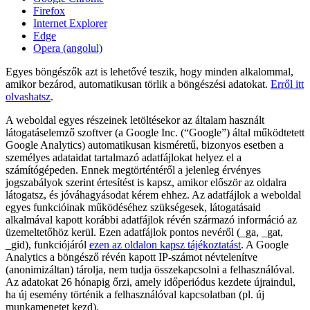
Firefox
Internet Explorer
Edge
Opera (angolul)
Egyes böngészők azt is lehetővé teszik, hogy minden alkalommal,
amikor bezárod, automatikusan törlik a böngészési adatokat.
Erről itt
olvashatsz
.
A weboldal egyes részeinek letöltésekor az általam használt
látogatáselemző szoftver (a Google Inc. (“Google”) által működtetett
Google Analytics) automatikusan kisméretű, bizonyos esetben a
személyes adataidat tartalmazó adatfájlokat helyez el a
számítógépeden. Ennek megtörténtéről a jelenleg érvényes
jogszabályok szerint értesítést is kapsz, amikor először az oldalra
látogatsz, és jóváhagyásodat kérem ehhez. Az adatfájlok a weboldal
egyes funkcióinak működéséhez szükségesek, látogatásaid
alkalmával kapott korábbi adatfájlok révén származó információ az
üzemeltetőhöz kerül. Ezen adatfájlok pontos nevéről (_ga, _gat,
_gid), funkciójáról
ezen az oldalon kapsz tájékoztatást
. A Google
Analytics a böngésző révén kapott IP-számot névtelenítve
(anonimizáltan) tárolja, nem tudja összekapcsolni a felhasználóval.
Az adatokat 26 hónapig őrzi, amely időperiódus kezdete újraindul,
ha új esemény történik a felhasználóval kapcsolatban (pl. új
munkamenetet kezd).