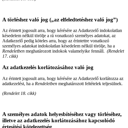
A törléshez való jog („az elfeledtetéshez való jog”)
Az érintett jogosult arra, hogy kérésére az Adatkezelő indokolatlan
késedelem nélkül törölje a rá vonatkozó személyes adatokat, az
Adatkezelő pedig köteles arra, hogy az érintettre vonatkozó
személyes adatokat indokolatlan késedelem nélkül törölje, ha a
Rendeletben
meghatározott indokok valamelyike fennáll.
(Rendelet
17. cikk)
Az adatkezelés korlátozásához való jog
Az érintett jogosult arra, hogy kérésére az Adatkezelő korlátozza az
adatkezelést, ha a
Rendeletben
meghatározott feltételek teljesülnek.
(Rendelet 18. cikk)
A személyes adatok helyesbítéséhez vagy törléséhez,
illetve az adatkezelés korlátozásához kapcsolódó
értesítési kötelezettség