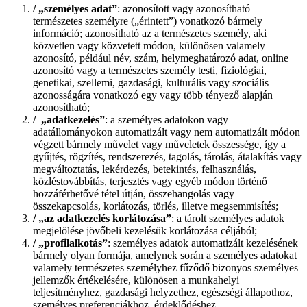
/
„személyes adat”
: azonosított vagy azonosítható
természetes személyre („érintett”) vonatkozó bármely
információ; azonosítható az a természetes személy, aki
közvetlen vagy közvetett módon, különösen valamely
azonosító, például név, szám, helymeghatározó adat, online
azonosító vagy a természetes személy testi, fiziológiai,
genetikai, szellemi, gazdasági, kulturális vagy szociális
azonosságára vonatkozó egy vagy több tényező alapján
azonosítható;
/
„adatkezelés”
: a személyes adatokon vagy
adatállományokon automatizált vagy nem automatizált módon
végzett bármely művelet vagy műveletek összessége, így a
gyűjtés, rögzítés, rendszerezés, tagolás, tárolás, átalakítás vagy
megváltoztatás, lekérdezés, betekintés, felhasználás,
közléstovábbítás, terjesztés vagy egyéb módon történő
hozzáférhetővé tétel útján, összehangolás vagy
összekapcsolás, korlátozás, törlés, illetve megsemmisítés;
/
„az adatkezelés korlátozása”
: a tárolt személyes adatok
megjelölése jövőbeli kezelésük korlátozása céljából;
/
„profilalkotás”
: személyes adatok automatizált kezelésének
bármely olyan formája, amelynek során a személyes adatokat
valamely természetes személyhez fűződő bizonyos személyes
jellemzők értékelésére, különösen a munkahelyi
teljesítményhez, gazdasági helyzethez, egészségi állapothoz,
személyes preferenciákhoz, érdeklődéshez,