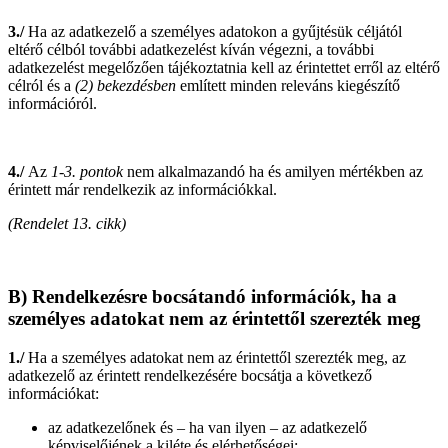
3./
Ha az adatkezelő a személyes adatokon a gyűjtésük céljától
eltérő célból további adatkezelést kíván végezni, a további
adatkezelést megelőzően tájékoztatnia kell az érintettet erről az eltérő
célról és a
(2) bekezdésben
említett minden releváns kiegészítő
információról.
4./
Az
1-3. pontok
nem alkalmazandó ha és amilyen mértékben az
érintett már rendelkezik az információkkal.
(Rendelet 13. cikk)
B) Rendelkezésre bocsátandó információk, ha a
személyes adatokat nem az érintettől szerezték meg
1./
Ha a személyes adatokat nem az érintettől szerezték meg, az
adatkezelő az érintett rendelkezésére bocsátja a következő
információkat:
az adatkezelőnek és – ha van ilyen – az adatkezelő
képviselőjének a kiléte és elérhetőségei;