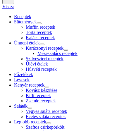
menu
Vissza
Receptek
Sütemények
open
Muffin receptek
menu
Torta receptek
Kalács receptek
Ünnepi ételek
open
Karácsonyi receptek
menu
open
Mézeskalács receptek
menu
Szilveszteri receptek
Újévi ételek
Húsvéti receptek
Főzelékek
Levesek
Kenyér receptek
open
Kovász készítése
menu
Kifli receptek
Zsemle receptek
Saláták
open
Vegyes saláta receptek
menu
Ecetes saláta receptek
Legjobb receptek
open
Szaftos csirkepörkölt
menu