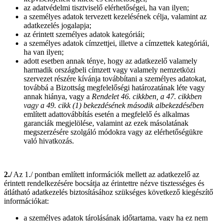
az adatvédelmi tisztviselő elérhetőségei, ha van ilyen;
a személyes adatok tervezett kezelésének célja, valamint az
adatkezelés jogalapja;
az érintett személyes adatok kategóriái;
a személyes adatok címzettjei, illetve a címzettek kategóriái,
ha van ilyen;
adott esetben annak ténye, hogy az adatkezelő valamely
harmadik országbeli címzett vagy valamely nemzetközi
szervezet részére kívánja továbbítani a személyes adatokat,
továbbá a Bizottság megfelelőségi határozatának léte vagy
annak hiánya, vagy a
Rendelet 46. cikkben, a 47. cikkben
vagy a 49. cikk (1) bekezdésének
második albekezdésében
említett adattovábbítás esetén a megfelelő és alkalmas
garanciák megjelölése, valamint az ezek másolatának
megszerzésére szolgáló módokra vagy az elérhetőségükre
való hivatkozás.
2./
Az 1./ pontban említett információk mellett az adatkezelő az
érintett rendelkezésére bocsátja az érintettre nézve tisztességes és
átlátható adatkezelés biztosításához szükséges következő kiegészítő
információkat:
a személyes adatok tárolásának időtartama, vagy ha ez nem