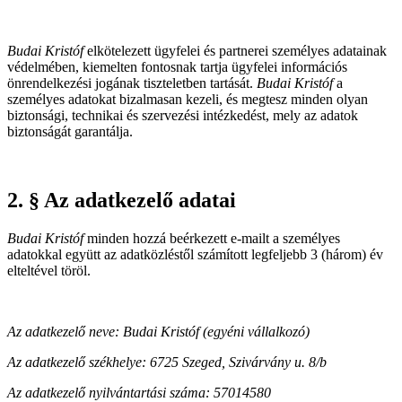
Budai Kristóf
elkötelezett ügyfelei és partnerei személyes adatainak
védelmében, kiemelten fontosnak tartja ügyfelei információs
önrendelkezési jogának tiszteletben tartását.
Budai Kristóf
a
személyes adatokat bizalmasan kezeli, és megtesz minden olyan
biztonsági, technikai és szervezési intézkedést, mely az adatok
biztonságát garantálja.
2. § Az adatkezelő adatai
Budai Kristóf
minden hozzá beérkezett e-mailt a személyes
adatokkal együtt az adatközléstől számított legfeljebb 3 (három) év
elteltével töröl.
Az adatkezelő neve: Budai Kristóf (egyéni vállalkozó)
Az adatkezelő székhelye: 6725 Szeged, Szivárvány u. 8/b
Az adatkezelő nyilvántartási száma: 57014580