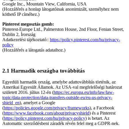
Google Inc., Mountain View, California, USA
(Hozzáférés a honlap látogatóinak anonimizált, személyhez nem
köthető IP címéhez.)
Pinterest megosztás gomb:
Pinterest-Europe Ltd., Palmerston House, 2nd Floor, Fenian Street,
Dublin 2, Írország
Adatkezelési tájékoztató::
https://policy.pinterest.com/hu/privacy-
policy
(Hozzáférés a látogatás adataihoz.)
2.1 Harmadik országba továbbítás
Egyedüli harmadik ország, amelybe adattovábbítás történik, az
Amerikai Egyesült Államok. Az USA-val megfelelőségi határozat
született 2016. július 12-én (
https://ec.europa.eu/info/law/law-
topic/data-protection/data-transfers-outside-eu/eu-us-privacy-
shield_en
), amelyet a Google
(
https://policies.google.com/privacy/frameworks
), a Facebook
(
https://www.facebook.com/about/privacyshield
) és a Pinterest
(
https://policy.pinterest.com/hu/privacy-policy
) is betart. Az
Automattic szerződésbeni záradék révén felel meg a GDPR-nek.