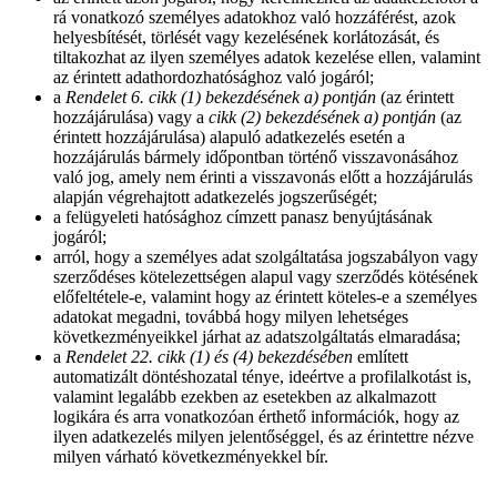
rá vonatkozó személyes adatokhoz való hozzáférést, azok
helyesbítését, törlését vagy kezelésének korlátozását, és
tiltakozhat az ilyen személyes adatok kezelése ellen, valamint
az érintett adathordozhatósághoz való jogáról;
a
Rendelet 6. cikk (1) bekezdésének a) pontján
(az érintett
hozzájárulása) vagy a
cikk (2) bekezdésének a) pontján
(az
érintett hozzájárulása) alapuló adatkezelés esetén a
hozzájárulás bármely időpontban történő visszavonásához
való jog, amely nem érinti a visszavonás előtt a hozzájárulás
alapján végrehajtott adatkezelés jogszerűségét;
a felügyeleti hatósághoz címzett panasz benyújtásának
jogáról;
arról, hogy a személyes adat szolgáltatása jogszabályon vagy
szerződéses kötelezettségen alapul vagy szerződés kötésének
előfeltétele-e, valamint hogy az érintett köteles-e a személyes
adatokat megadni, továbbá hogy milyen lehetséges
következményeikkel járhat az adatszolgáltatás elmaradása;
a
Rendelet 22. cikk (1) és (4) bekezdésében
említett
automatizált döntéshozatal ténye, ideértve a profilalkotást is,
valamint legalább ezekben az esetekben az alkalmazott
logikára és arra vonatkozóan érthető információk, hogy az
ilyen adatkezelés milyen jelentőséggel, és az érintettre nézve
milyen várható következményekkel bír.