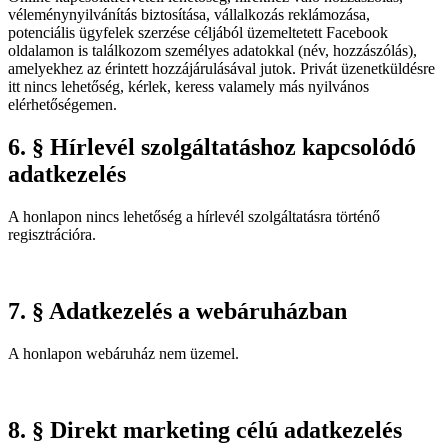
véleménynyilvánítás biztosítása, vállalkozás reklámozása,
potenciális ügyfelek szerzése céljából üzemeltetett Facebook
oldalamon is találkozom személyes adatokkal (név, hozzászólás),
amelyekhez az érintett hozzájárulásával jutok. Privát üzenetküldésre
itt nincs lehetőség, kérlek, keress valamely más nyilvános
elérhetőségemen.
6. § Hírlevél szolgáltatáshoz kapcsolódó
adatkezelés
A honlapon nincs lehetőség a hírlevél szolgáltatásra történő
regisztrációra.
7. § Adatkezelés a webáruházban
A honlapon webáruház nem üzemel.
8. § Direkt marketing célú adatkezelés