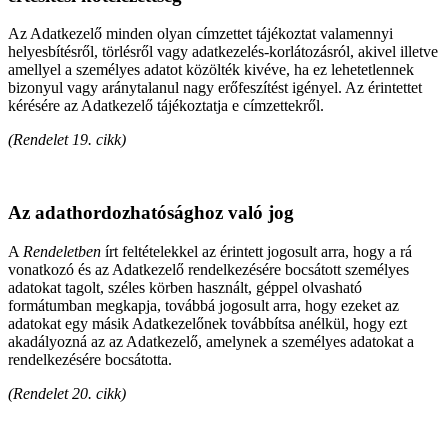
Az Adatkezelő minden olyan címzettet tájékoztat valamennyi
helyesbítésről, törlésről vagy adatkezelés-korlátozásról, akivel illetve
amellyel a személyes adatot közölték kivéve, ha ez lehetetlennek
bizonyul vagy aránytalanul nagy erőfeszítést igényel. Az érintettet
kérésére az Adatkezelő tájékoztatja e címzettekről.
(Rendelet 19. cikk)
Az adathordozhatósághoz való jog
A
Rendeletben
írt feltételekkel az érintett jogosult arra, hogy a rá
vonatkozó és az Adatkezelő rendelkezésére bocsátott személyes
adatokat tagolt, széles körben használt, géppel olvasható
formátumban megkapja, továbbá jogosult arra, hogy ezeket az
adatokat egy másik Adatkezelőnek továbbítsa anélkül, hogy ezt
akadályozná az az Adatkezelő, amelynek a személyes adatokat a
rendelkezésére bocsátotta.
(Rendelet 20. cikk)