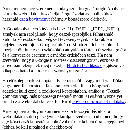
Amennyiben meg szeretnéd akadályozni, hogy a Google Analytics
bármely weboldalon hozzáadja látogatásodat az analitikához,
használd
ezt a bővítményt
(bármely böngészőre elérhető).
A Google olyan cookie-kat is használ („DSID”, „IDE”, „NID”),
amelyek arra szolgálnak, hogy összekapcsolják a felhasználó
különböző eszközökön végzett tevékenységeit, ha korábban
bejelentkezett rajtuk Google-fiókjába. Mindezt a felhasználónak
megjelenő hirdetések eszközökön átnyúlóan történő összehangolása
és a konverziós események mérése érdekében teszi. Ha nem
szeretnéd, hogy a Google hirdetések összehangoltan, eszközein
átnyúlóan jelenjenek meg neked, a
Hirdetésbeállítások
segítségével
kikapcsolhatod a hirdetések személyre szabását.
Ha előzőleg cookie-t kaptál a Facebook-tól – vagy mert van fiókod,
vagy mert felkerested a facebook.com oldalt –, a böngésződ
adatokat küld ezzel a cookie-val kapcsolatban, amikor a “Tetszik”
gombbal vagy más közösségi beépülő modullal ellátott webhelyet
(mint ez a weboldal) keresel fel. Erről
bővebb információt itt találsz
.
Amennyiben a blogon kommentelsz, a hozzájárulásoddal a
weboldalam süti segítségével eltárolja neved és email címed, hogy
egy következő látogatás alkalmával már ne kelljen újra begépelned
(ehhez be kell pipálnod a checkbox-ot).