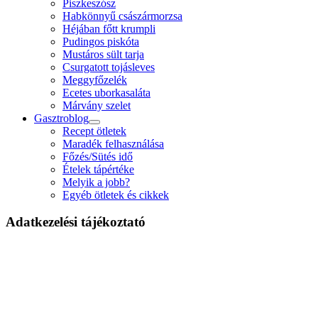
Piszkeszósz
Habkönnyű császármorzsa
Héjában főtt krumpli
Pudingos piskóta
Mustáros sült tarja
Csurgatott tojásleves
Meggyfőzelék
Ecetes uborkasaláta
Márvány szelet
Gasztroblog
open
Recept ötletek
menu
Maradék felhasználása
Főzés/Sütés idő
Ételek tápértéke
Melyik a jobb?
Egyéb ötletek és cikkek
Adatkezelési tájékoztató