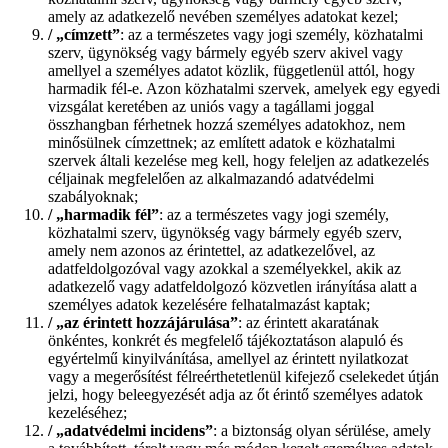
amely az adatkezelő nevében személyes adatokat kezel;
/
„címzett”
: az a természetes vagy jogi személy, közhatalmi
szerv, ügynökség vagy bármely egyéb szerv akivel vagy
amellyel a személyes adatot közlik, függetlenül attól, hogy
harmadik fél-e. Azon közhatalmi szervek, amelyek egy egyedi
vizsgálat keretében az uniós vagy a tagállami joggal
összhangban férhetnek hozzá személyes adatokhoz, nem
minősülnek címzettnek; az említett adatok e közhatalmi
szervek általi kezelése meg kell, hogy feleljen az adatkezelés
céljainak megfelelően az alkalmazandó adatvédelmi
szabályoknak;
/
„harmadik fél”
: az a természetes vagy jogi személy,
közhatalmi szerv, ügynökség vagy bármely egyéb szerv,
amely nem azonos az érintettel, az adatkezelővel, az
adatfeldolgozóval vagy azokkal a személyekkel, akik az
adatkezelő vagy adatfeldolgozó közvetlen irányítása alatt a
személyes adatok kezelésére felhatalmazást kaptak;
/
„az érintett hozzájárulása”
: az érintett akaratának
önkéntes, konkrét és megfelelő tájékoztatáson alapuló és
egyértelmű kinyilvánítása, amellyel az érintett nyilatkozat
vagy a megerősítést félreérthetetlenül kifejező cselekedet útján
jelzi, hogy beleegyezését adja az őt érintő személyes adatok
kezeléséhez;
/
„adatvédelmi incidens”
: a biztonság olyan sérülése, amely