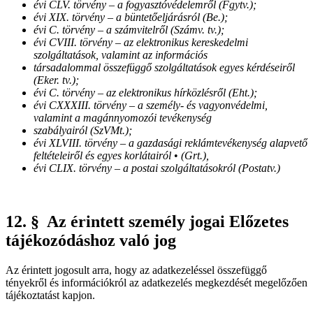
évi CLV. törvény – a fogyasztóvédelemről (Fgytv.);
évi XIX. törvény – a büntetőeljárásról (Be.);
évi C. törvény – a számvitelről (Számv. tv.);
évi CVIII. törvény – az elektronikus kereskedelmi
szolgáltatások, valamint az információs
társadalommal összefüggő szolgáltatások egyes kérdéseiről
(Eker. tv.);
évi C. törvény – az elektronikus hírközlésről (Eht.);
évi CXXXIII. törvény – a személy- és vagyonvédelmi,
valamint a magánnyomozói tevékenység
szabályairól (SzVMt.);
évi XLVIII. törvény – a gazdasági reklámtevékenység alapvető
feltételeiről és egyes korlátairól
•
(Grt.),
évi CLIX. törvény – a postai szolgáltatásokról (Postatv.)
12. § Az érintett személy jogai Előzetes
tájékozódáshoz való jog
Az érintett jogosult arra, hogy az adatkezeléssel összefüggő
tényekről és információkról az adatkezelés megkezdését megelőzően
tájékoztatást kapjon.