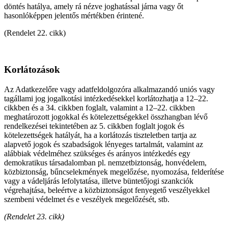
döntés hatálya, amely rá nézve joghatással járna vagy őt
hasonlóképpen jelentős mértékben érintené.
(Rendelet 22. cikk)
Korlátozások
Az Adatkezelőre vagy adatfeldolgozóra alkalmazandó uniós vagy
tagállami jog jogalkotási intézkedésekkel korlátozhatja a 12–22.
cikkben és a 34. cikkben foglalt, valamint a 12–22. cikkben
meghatározott jogokkal és kötelezettségekkel összhangban lévő
rendelkezései tekintetében az 5. cikkben foglalt jogok és
kötelezettségek hatályát, ha a korlátozás tiszteletben tartja az
alapvető jogok és szabadságok lényeges tartalmát, valamint az
alábbiak védelméhez szükséges és arányos intézkedés egy
demokratikus társadalomban pl. nemzetbiztonság, honvédelem,
közbiztonság, bűncselekmények megelőzése, nyomozása, felderítése
vagy a vádeljárás lefolytatása, illetve büntetőjogi szankciók
végrehajtása, beleértve a közbiztonságot fenyegető veszélyekkel
szembeni védelmet és e veszélyek megelőzését, stb.
(Rendelet 23. cikk)