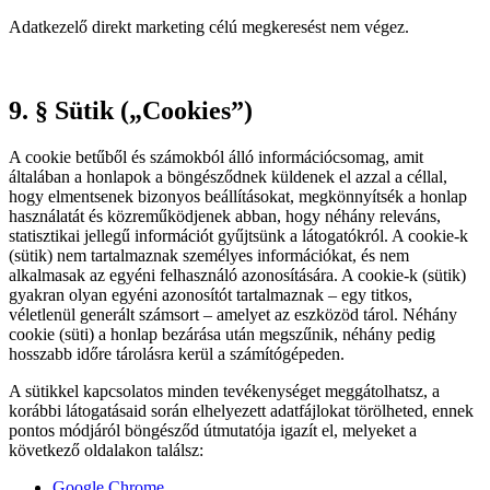
Adatkezelő direkt marketing célú megkeresést nem végez.
9. § Sütik („Cookies”)
A cookie betűből és számokból álló információcsomag, amit
általában a honlapok a böngésződnek küldenek el azzal a céllal,
hogy elmentsenek bizonyos beállításokat, megkönnyítsék a honlap
használatát és közreműködjenek abban, hogy néhány releváns,
statisztikai jellegű információt gyűjtsünk a látogatókról. A cookie-k
(sütik) nem tartalmaznak személyes információkat, és nem
alkalmasak az egyéni felhasználó azonosítására. A cookie-k (sütik)
gyakran olyan egyéni azonosítót tartalmaznak – egy titkos,
véletlenül generált számsort – amelyet az eszközöd tárol. Néhány
cookie (süti) a honlap bezárása után megszűnik, néhány pedig
hosszabb időre tárolásra kerül a számítógépeden.
A sütikkel kapcsolatos minden tevékenységet meggátolhatsz, a
korábbi látogatásaid során elhelyezett adatfájlokat törölheted, ennek
pontos módjáról böngésződ útmutatója igazít el, melyeket a
következő oldalakon találsz:
Google Chrome