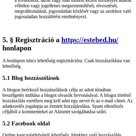
a továbbított, tárolt vagy más módon kezelt személyes adatok
véletlen vagy jogellenes megsemmisítését, elvesztését,
megváltoztatását, jogosulatlan közlését vagy az azokhoz való
jogosulatlan hozzáférést eredményezi.
5. § Regisztráció a
https://estebed.hu/
honlapon
A honlapon nincs lehetőség regisztrációra. Csak hozzászólásra van
lehetőség.
5.1 Blog hozzászólások
A blogon beérkező hozzászólások célja az adott témában
beszélgetés indítása a blogot olvasók bevonásával. A blogra történő
hozzászólás esetében meg kell adni egy nevet és az e-mail címet. Az
adatkezelés jogalapja az érintett hozzájárulása. Spam ellenőrzés
céljából a kommenteket az Akismet szolgáltatása szűri.
5.2 Facebook oldal
Online kapcsolatfelvételi lehetőség, hírekhez való hozzászólás,