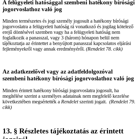
A felügyeleti hatósággal szembeni hatékony bírósági
jogorvoslathoz való jog
Minden természetes és jogi személy jogosult a hatékony bírósági
jogorvoslatra a felügyeleti hatóság rá vonatkozó és jogilag kötelező
erejű döntésével szemben vagy ha a felügyeleti hatóság nem
foglalkozik a panasszal, vagy 3 (három) hónapon belül nem
tájékoztatja az érintettet a benyújtott panasszal kapcsolatos eljárási
fejleményekről vagy annak eredményéről.
(Rendelet 78. cikk)
Az adatkezelővel vagy az adatfeldolgozóval
szembeni hatékony bírósági jogorvoslathoz való jog
Minden érintett hatékony bírósági jogorvoslatra jogosult, ha
megítélése szerint a személyes adatainak nem megfelelő kezelése
következtében megsértették a
Rendelet
szerinti jogait.
(Rendelet 79.
cikk)
13. § Részletes tájékoztatás az érintett