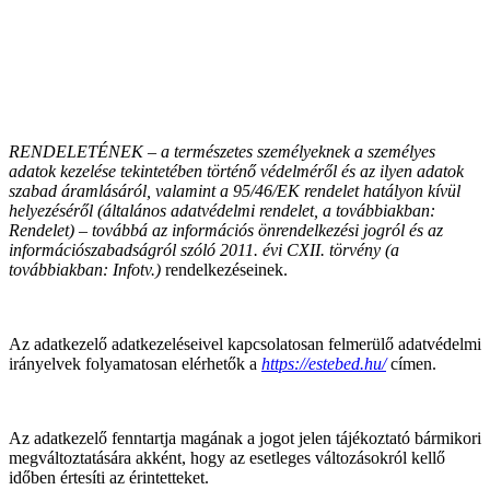
RENDELETÉNEK – a természetes személyeknek a személyes
adatok kezelése tekintetében történő védelméről és az ilyen adatok
szabad áramlásáról, valamint a 95/46/EK rendelet hatályon kívül
helyezéséről (általános adatvédelmi rendelet, a továbbiakban:
Rendelet) – továbbá az információs önrendelkezési jogról és az
információszabadságról szóló 2011. évi CXII. törvény (a
továbbiakban: Infotv.)
rendelkezéseinek.
Az adatkezelő adatkezeléseivel kapcsolatosan felmerülő adatvédelmi
irányelvek folyamatosan elérhetők a
https://estebed.hu/
címen.
Az adatkezelő fenntartja magának a jogot jelen tájékoztató bármikori
megváltoztatására akként, hogy az esetleges változásokról kellő
időben értesíti az érintetteket.