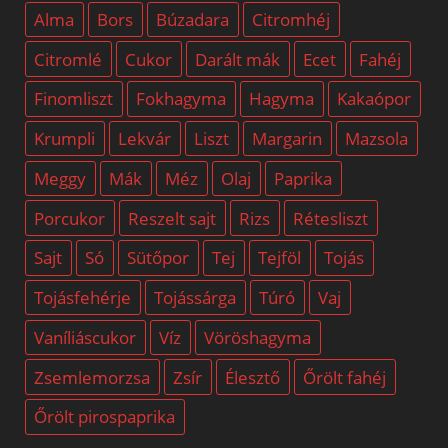
Alma
Bors
Búzadara
Citromhéj
Citromlé
Cukor
Darált mák
Ecet
Fahéj
Finomliszt
Fokhagyma
Hagyma
Kakaópor
Krumpli
Lekvár
Liszt
Margarin
Mazsola
Meggy
Mák
Méz
Olaj
Paprika
Porcukor
Reszelt sajt
Rizs
Rétesliszt
Sajt
Só
Sütőpor
Tej
Tejföl
Tojás
Tojásfehérje
Tojássárga
Túró
Vaj
Vaníliáscukor
Víz
Vöröshagyma
Zsemlemorzsa
Zsír
Élesztő
Őrölt fahéj
Őrölt pirospaprika