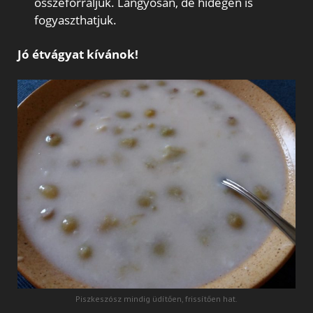
összeforraljuk. Langyosan, de hidegen is
fogyaszthatjuk.
Jó étvágyat kívánok!
Piszkeszósz mindig üdítően, frissítően hat.