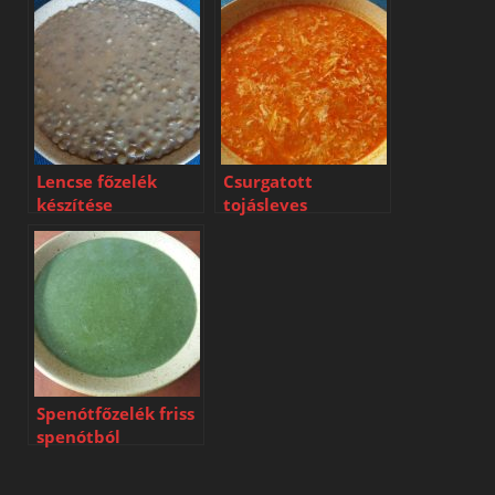
Lencse főzelék
Csurgatott
készítése
tojásleves
Spenótfőzelék friss
spenótból