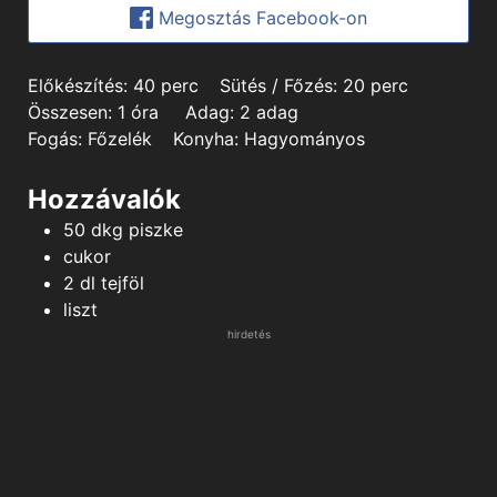
Megosztás Facebook-on
minutes
minutes
Előkészítés:
40
perc
Sütés / Főzés:
20
perc
hour
Összesen:
1
óra
Adag:
2
adag
Fogás:
Főzelék
Konyha:
Hagyományos
Hozzávalók
50
dkg
piszke
cukor
2
dl
tejföl
liszt
hirdetés