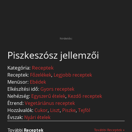
hirdetés:
Piszkeszósz jellemzői
Kategória:
Receptek
Receptek:
Főzelékek
,
Legjobb receptek
Menüsor:
Ebédek
Elkészítési idő:
Gyors receptek
Nehézség:
Egyszerű ételek
,
Kezdő receptek
Étrend:
Vegetáriánus receptek
Hozzávalók:
Cukor
,
Liszt
,
Piszke
,
Tejföl
Évszak:
Nyári ételek
További
Receptek
További Receptek »