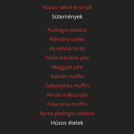
Házias rakott krumpli
Sütemények
Pudingos piskóta
Márvány szelet
Alj nélküli túrós
Túrós lekváros pite
Meggyes pite
Kakaós muffin
Zabpelyhes muffin
Almás mákos süti
Palacsinta muffin
Epres-pudingos piskóta
Húsos ételek