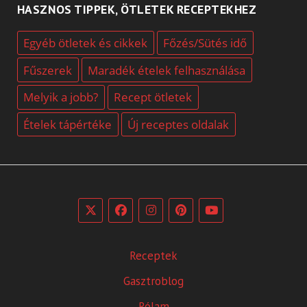
HASZNOS TIPPEK, ÖTLETEK RECEPTEKHEZ
Egyéb ötletek és cikkek
Főzés/Sütés idő
Fűszerek
Maradék ételek felhasználása
Melyik a jobb?
Recept ötletek
Ételek tápértéke
Új receptes oldalak
Receptek
Gasztroblog
Rólam