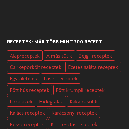
RECEPTEK: MÁR TÖBB MINT 200 RECEPT
Alapreceptek
Almás sütik
Bejgli receptek
Csirkepörkölt receptek
Ecetes saláta receptek
Egytálételek
Fasírt receptek
Főtt hús receptek
Főtt krumpli receptek
Főzelékek
Hidegtálak
Kakaós sütik
Kalács receptek
Karácsonyi receptek
Keksz receptek
Kelt tésztás receptek