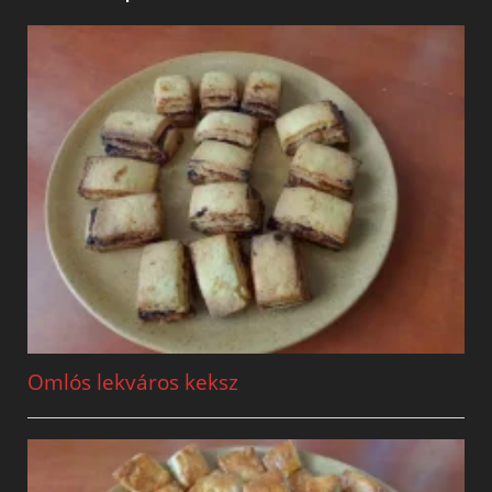
Omlós lekváros keksz