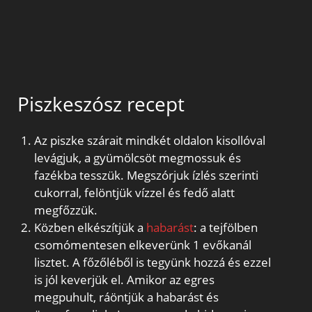
Piszkeszósz recept
Az piszke szárait mindkét oldalon kisollóval
levágjuk, a gyümölcsöt megmossuk és
fazékba tesszük. Megszórjuk ízlés szerinti
cukorral, felöntjük vízzel és fedő alatt
megfőzzük.
Közben elkészítjük a
habarást
: a tejfölben
csomómentesen elkeverünk 1 evőkanál
lisztet. A főzőléből is tegyünk hozzá és ezzel
is jól keverjük el. Amikor az egres
megpuhult, ráöntjük a habarást és