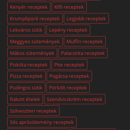
Kenyér receptek
Kifli receptek
Krumplipüré receptek
Legjobb receptek
Lekváros sütik
Lepény receptek
Meggyes sütemények
Muffin receptek
Mákos sütemények
Palacsinta receptek
Piskóta receptek
Pite receptek
Pizza receptek
Pogácsa receptek
Pudingos sütik
Pörkölt receptek
Rakott ételek
Szendvicskrém receptek
Szilveszteri receptek
Sós aprósütemény receptek