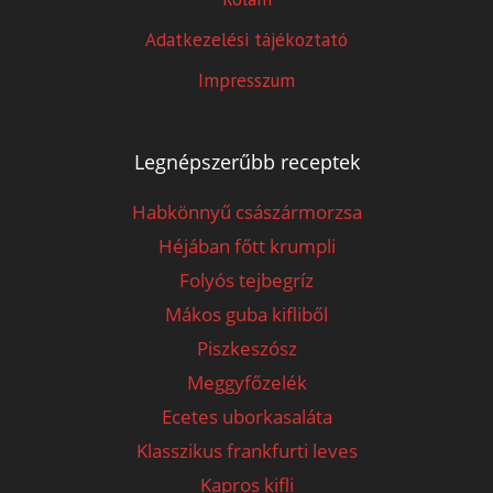
Adatkezelési tájékoztató
Impresszum
Legnépszerűbb receptek
Habkönnyű császármorzsa
Héjában főtt krumpli
Folyós tejbegríz
Mákos guba kifliből
Piszkeszósz
Meggyfőzelék
Ecetes uborkasaláta
Klasszikus frankfurti leves
Kapros kifli