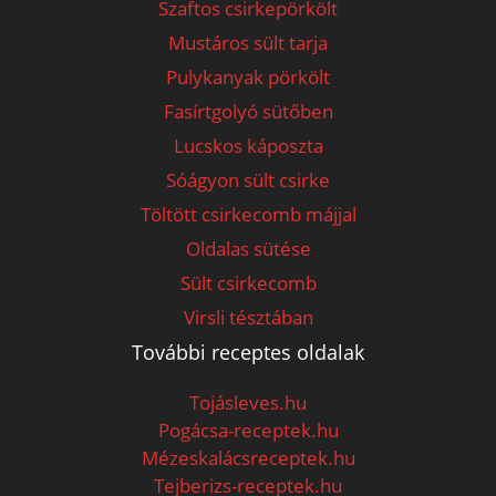
Szaftos csirkepörkölt
Mustáros sült tarja
Pulykanyak pörkölt
Fasírtgolyó sütőben
Lucskos káposzta
Sóágyon sült csirke
Töltött csirkecomb májjal
Oldalas sütése
Sült csirkecomb
Virsli tésztában
További receptes oldalak
Tojásleves.hu
Pogácsa-receptek.hu
Mézeskalácsreceptek.hu
Tejberizs-receptek.hu