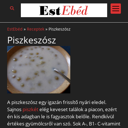
open
menu
EstEbéd
»
Receptek
»
Piszkeszósz
Piszkeszósz
A piszkeszósz egy igazán frissítő nyári eledel.
Sajnos
piszkét
elég keveset találok a piacon, ezért
én kis adagban le is fagyasztok belőle. Rendkívül
értékes gyümölcsről van szó. Sok A-, B1- C-vitamint