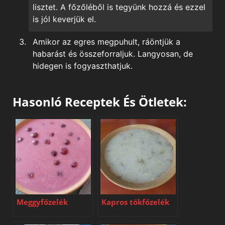
lisztet. A főzőléből is tegyünk hozzá és ezzel
is jól keverjük el.
Amikor az egres megpuhult, ráöntjük a
habarást és összeforraljuk. Langyosan, de
hidegen is fogyaszthatjuk.
Hasonló Receptek És Ötletek:
Meggyfőzelék
Kapros tökfőzelék