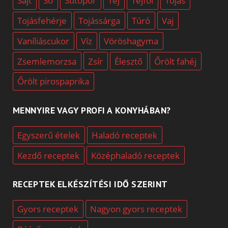
Sajt
Só
Sütőpor
Tej
Tejföl
Tojás
Tojásfehérje
Tojássárga
Túró
Vaj
Vaníliáscukor
Víz
Vöröshagyma
Zsemlemorzsa
Zsír
Élesztő
Őrölt fahéj
Őrölt pirospaprika
MENNYIRE VAGY PROFI A KONYHÁBAN?
Egyszerű ételek
Haladó receptek
Kezdő receptek
Középhaladó receptek
RECEPTEK ELKÉSZÍTÉSI IDŐ SZERINT
Gyors receptek
Nagyon gyors receptek