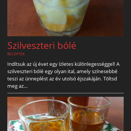
Szilveszteri bólé
RECEPTEK
Indítsuk az új évet egy ízletes különlegességgel! A
szilveszteri bólé egy olyan ital, amely színesebbé
teszi az ünneplést az év utolsó éjszakáján. Töltsd
meg az…