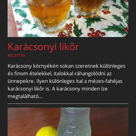
Karácsonyi likőr
RECEPTEK
Karácsony környékén sokan szeretnek különleges
és finom ételekkel, italokkal ráhangolódni az
ünnepekre. Ilyen különleges ital a mézes-fahéjas
karácsonyi likőr is. A karácsony minden íze
megtalálható…