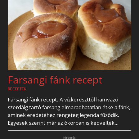
Farsangi fánk recept
RECEPTEK
Farsangi fánk recept. A vízkereszttől hamvazó
szerdáig tartó farsang elmaradhatatlan étke a fánk,
aminek eredetéhez rengeteg legenda fűződik.
Egyesek szerint már az ókorban is kedvelték…
hirdetés