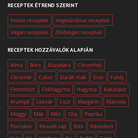
RECEPTEK ÉTREND SZERINT
Húsos receptek
Vegetáriánus receptek
Vegán receptek
Zöldséges receptek
RECEPTEK HOZZÁVALÓK ALAPJÁN
Alma
Bors
Búzadara
Citromhéj
Citromlé
Cukor
Darált mák
Ecet
Fahéj
Finomliszt
Fokhagyma
Hagyma
Kakaópor
Krumpli
Lekvár
Liszt
Margarin
Mazsola
Meggy
Mák
Méz
Olaj
Paprika
Porcukor
Reszelt sajt
Rizs
Rétesliszt