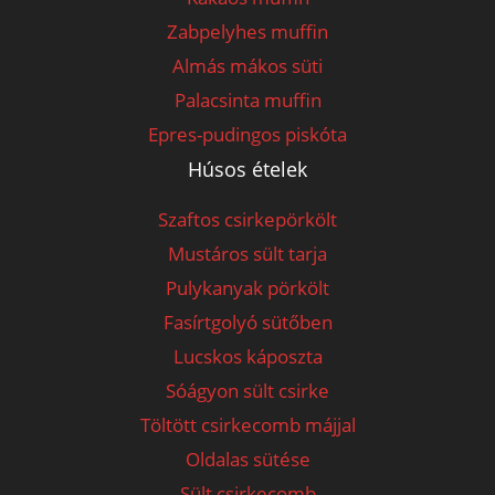
Zabpelyhes muffin
Almás mákos süti
Palacsinta muffin
Epres-pudingos piskóta
Húsos ételek
Szaftos csirkepörkölt
Mustáros sült tarja
Pulykanyak pörkölt
Fasírtgolyó sütőben
Lucskos káposzta
Sóágyon sült csirke
Töltött csirkecomb májjal
Oldalas sütése
Sült csirkecomb