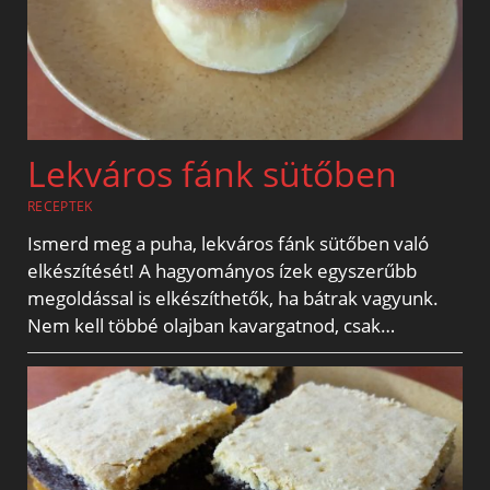
Lekváros fánk sütőben
RECEPTEK
Ismerd meg a puha, lekváros fánk sütőben való
elkészítését! A hagyományos ízek egyszerűbb
megoldással is elkészíthetők, ha bátrak vagyunk.
Nem kell többé olajban kavargatnod, csak…