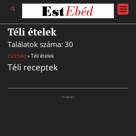
open
menu
Téli ételek
Találatok száma: 30
EstEbéd
»
Téli ételek
Téli receptek
hirdetés