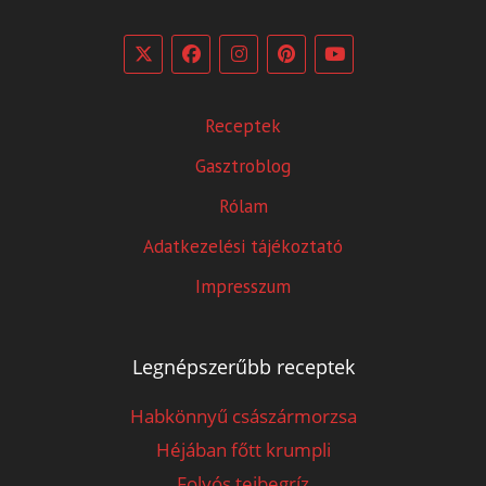
Receptek
Gasztroblog
Rólam
Adatkezelési tájékoztató
Impresszum
Legnépszerűbb receptek
Habkönnyű császármorzsa
Héjában főtt krumpli
Folyós tejbegríz