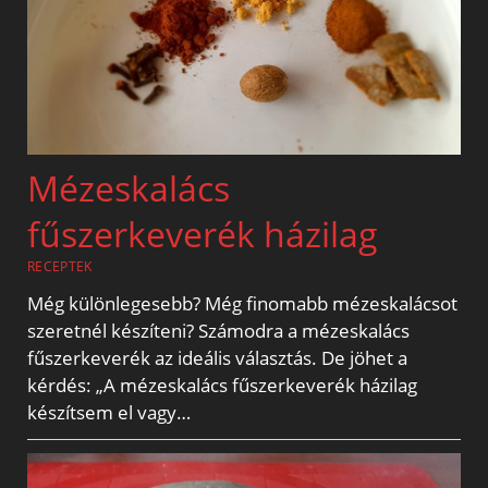
Mézeskalács
fűszerkeverék házilag
RECEPTEK
Még különlegesebb? Még finomabb mézeskalácsot
szeretnél készíteni? Számodra a mézeskalács
fűszerkeverék az ideális választás. De jöhet a
kérdés: „A mézeskalács fűszerkeverék házilag
készítsem el vagy…