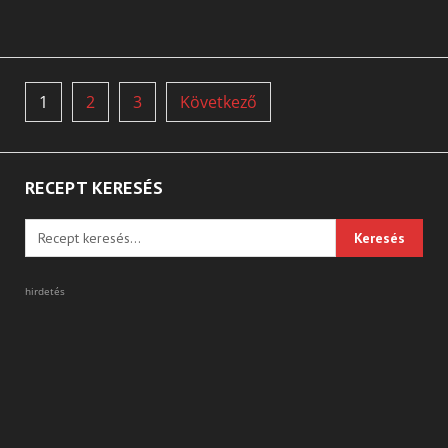
Bejegyzések
1
2
3
Következő
lapozása
RECEPT KERESÉS
hirdetés