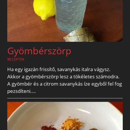
Gyömbérszörp
RECEPTEK
Ha egy igazán frissítő, savanykás italra vágysz.
Akkor a gyömbérszörp lesz a tökéletes számodra.
A gyömbér és a citrom savanykás íze egyből fel fog
pezsdíteni.…