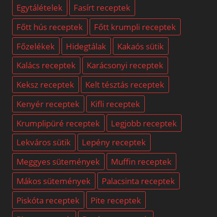
Egytálételek
Fasírt receptek
Főtt hús receptek
Főtt krumpli receptek
Főzelékek
Hidegtálak
Kakaós sütik
Kalács receptek
Karácsonyi receptek
Keksz receptek
Kelt tésztás receptek
Kenyér receptek
Kifli receptek
Krumplipüré receptek
Legjobb receptek
Lekváros sütik
Lepény receptek
Meggyes sütemények
Muffin receptek
Mákos sütemények
Palacsinta receptek
Piskóta receptek
Pite receptek