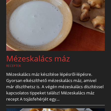
Mézeskalács máz
RECEPTEK
Mézeskalács máz készítése lépésről-lépésre.
Gyorsan elkészíthető mézeskalács máz, amivel
már díszíthetsz is. A végén mézeskalács díszítéssel
kapcsolatos tippeket találsz! Mézeskalács máz
recept A tojásfehérjét egy…