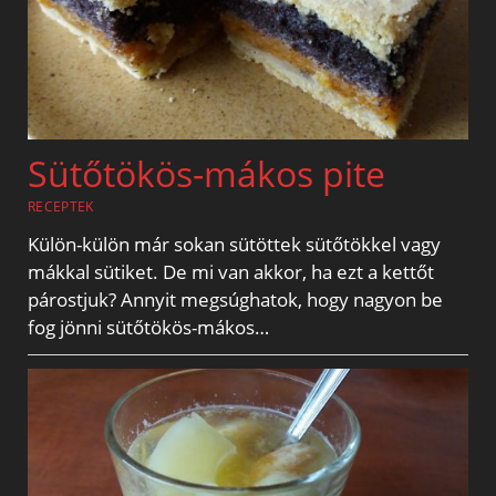
Sütőtökös-mákos pite
RECEPTEK
Külön-külön már sokan sütöttek sütőtökkel vagy
mákkal sütiket. De mi van akkor, ha ezt a kettőt
párostjuk? Annyit megsúghatok, hogy nagyon be
fog jönni sütőtökös-mákos…