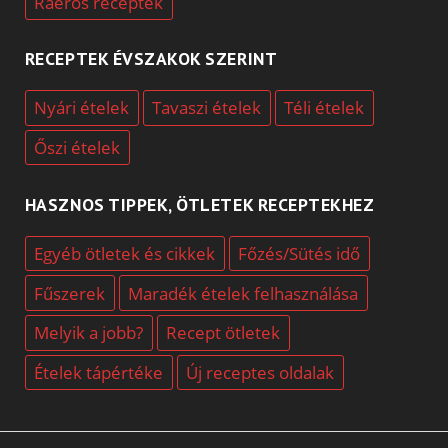
Ráérős receptek
RECEPTEK ÉVSZAKOK SZERINT
Nyári ételek
Tavaszi ételek
Téli ételek
Őszi ételek
HASZNOS TIPPEK, ÖTLETEK RECEPTEKHEZ
Egyéb ötletek és cikkek
Főzés/Sütés idő
Fűszerek
Maradék ételek felhasználása
Melyik a jobb?
Recept ötletek
Ételek tápértéke
Új receptes oldalak