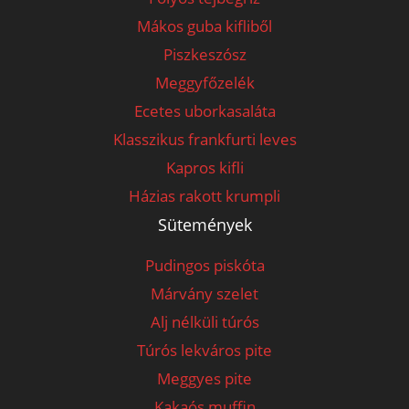
Mákos guba kifliből
Piszkeszósz
Meggyfőzelék
Ecetes uborkasaláta
Klasszikus frankfurti leves
Kapros kifli
Házias rakott krumpli
Sütemények
Pudingos piskóta
Márvány szelet
Alj nélküli túrós
Túrós lekváros pite
Meggyes pite
Kakaós muffin