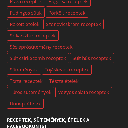
Pizza receptek
Pogácsa receptek
Pudingos sütik
Pörkölt receptek
Rakott ételek
Szendvicskrém receptek
Szilveszteri receptek
Sós aprósütemény receptek
Sült csirkecomb receptek
Sült hús receptek
Sütemények
Tojásleves receptek
Torta receptek
Tészta ételek
Túrós sütemények
Vegyes saláta receptek
Ünnepi ételek
RECEPTEK, SÜTEMÉNYEK, ÉTELEK A
FACEBOOKON IS!