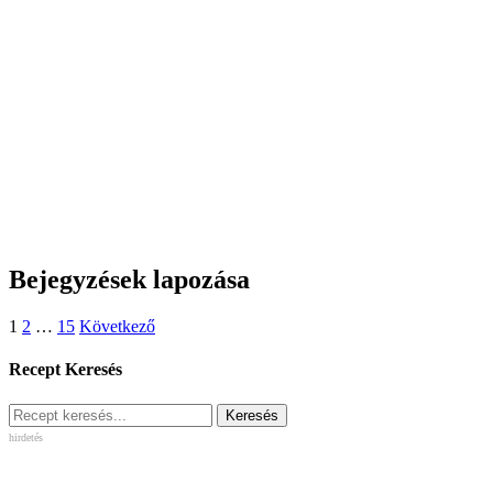
Bejegyzések lapozása
1
2
…
15
Következő
Recept Keresés
hirdetés