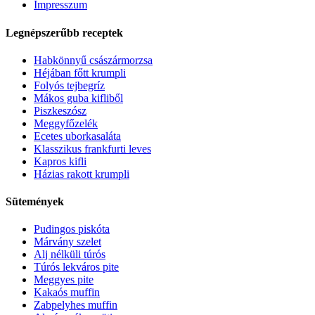
Impresszum
Legnépszerűbb receptek
Habkönnyű császármorzsa
Héjában főtt krumpli
Folyós tejbegríz
Mákos guba kifliből
Piszkeszósz
Meggyfőzelék
Ecetes uborkasaláta
Klasszikus frankfurti leves
Kapros kifli
Házias rakott krumpli
Sütemények
Pudingos piskóta
Márvány szelet
Alj nélküli túrós
Túrós lekváros pite
Meggyes pite
Kakaós muffin
Zabpelyhes muffin