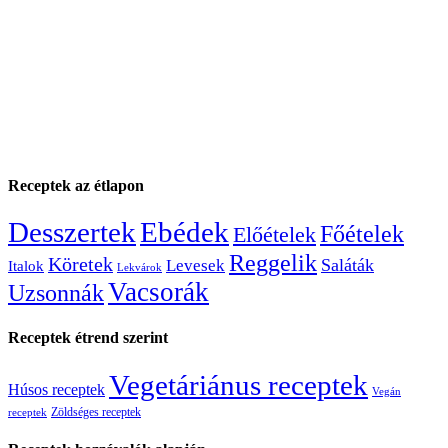
Receptek az étlapon
Desszertek
Ebédek
Főételek
Előételek
Reggelik
Köretek
Saláták
Levesek
Italok
Lekvárok
Vacsorák
Uzsonnák
Receptek étrend szerint
Vegetáriánus receptek
Húsos receptek
Vegán
Zöldséges receptek
receptek