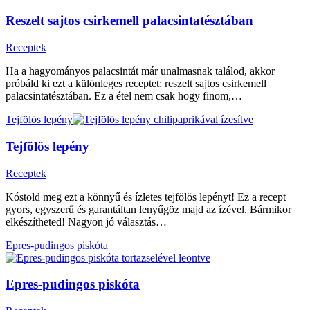
Reszelt sajtos csirkemell palacsintatésztában
Receptek
Ha a hagyományos palacsintát már unalmasnak találod, akkor
próbáld ki ezt a különleges receptet: reszelt sajtos csirkemell
palacsintatésztában. Ez a étel nem csak hogy finom,…
Tejfölös lepény
Tejfölös lepény
Receptek
Kóstold meg ezt a könnyű és ízletes tejfölös lepényt! Ez a recept
gyors, egyszerű és garantáltan lenyűgöz majd az ízével. Bármikor
elkészítheted! Nagyon jó választás…
Epres-pudingos piskóta
Epres-pudingos piskóta