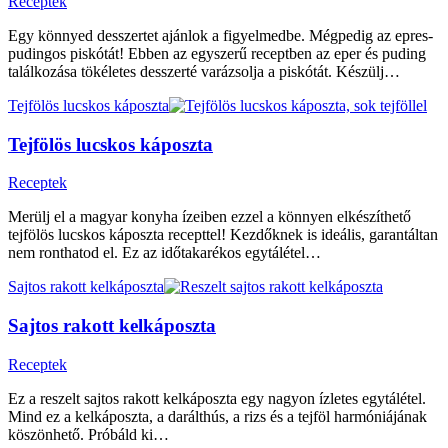
Receptek
Egy könnyed desszertet ajánlok a figyelmedbe. Mégpedig az epres-
pudingos piskótát! Ebben az egyszerű receptben az eper és puding
találkozása tökéletes desszerté varázsolja a piskótát. Készülj…
Tejfölös lucskos káposzta
Tejfölös lucskos káposzta
Receptek
Merülj el a magyar konyha ízeiben ezzel a könnyen elkészíthető
tejfölös lucskos káposzta recepttel! Kezdőknek is ideális, garantáltan
nem ronthatod el. Ez az időtakarékos egytálétel…
Sajtos rakott kelkáposzta
Sajtos rakott kelkáposzta
Receptek
Ez a reszelt sajtos rakott kelkáposzta egy nagyon ízletes egytálétel.
Mind ez a kelkáposzta, a darálthús, a rizs és a tejföl harmóniájának
köszönhető. Próbáld ki…