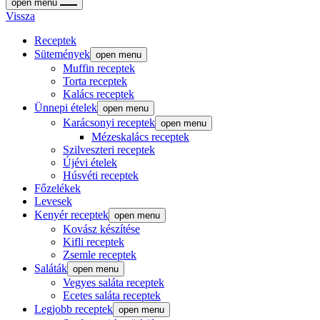
open menu
Vissza
Receptek
Sütemények
open menu
Muffin receptek
Torta receptek
Kalács receptek
Ünnepi ételek
open menu
Karácsonyi receptek
open menu
Mézeskalács receptek
Szilveszteri receptek
Újévi ételek
Húsvéti receptek
Főzelékek
Levesek
Kenyér receptek
open menu
Kovász készítése
Kifli receptek
Zsemle receptek
Saláták
open menu
Vegyes saláta receptek
Ecetes saláta receptek
Legjobb receptek
open menu