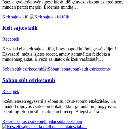
Igaz, a gyökérkenyér sütése kicsit időigényes, viszont az eredmény
minden percét megéri. Érdemes mindig…
Kelt sajtos kifli
Kelt sajtos kifli
Receptek
Készítsd el a kelt sajtos kiflit, hogy napod különlegessé váljon!
Egyszerű, mégis ízletes recept, amely garantáltan feldobja a
mindennapjaidat. Élvezd az illatok és ízek varázslatát…
Sóban sült csirkecomb
Sóban sült csirkecomb
Receptek
Szédületesen egyszerű a sóban sült csirkecomb elkészítése. Ha
imádod ropogós csirkecombokat, akkor garantálom, hogy ez is
ízleni fog. Sóban sült csirkecomb recept A tepsi aljára…
Reszelt sajtos csirkemell palacsintatésztában