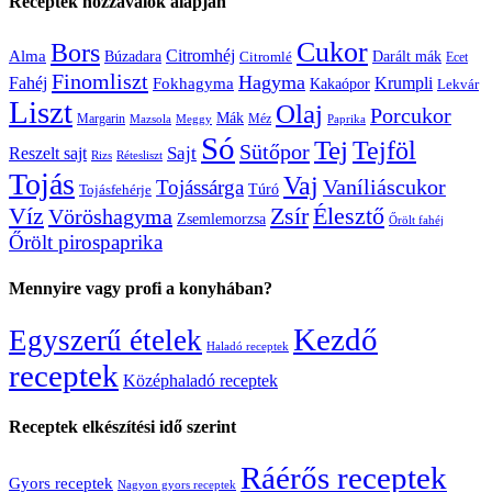
Receptek hozzávalók alapján
Cukor
Bors
Citromhéj
Alma
Búzadara
Citromlé
Darált mák
Ecet
Finomliszt
Hagyma
Krumpli
Fahéj
Fokhagyma
Kakaópor
Lekvár
Liszt
Olaj
Porcukor
Mák
Margarin
Méz
Mazsola
Meggy
Paprika
Só
Tej
Tejföl
Sütőpor
Reszelt sajt
Sajt
Rizs
Rétesliszt
Tojás
Vaj
Vaníliáscukor
Tojássárga
Tojásfehérje
Túró
Zsír
Víz
Élesztő
Vöröshagyma
Zsemlemorzsa
Őrölt fahéj
Őrölt pirospaprika
Mennyire vagy profi a konyhában?
Kezdő
Egyszerű ételek
Haladó receptek
receptek
Középhaladó receptek
Receptek elkészítési idő szerint
Ráérős receptek
Gyors receptek
Nagyon gyors receptek