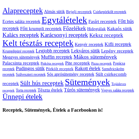
Alapreceptek
Almás sütik
Bejgli receptek
Csirkepörkölt receptek
Egytálételek
Főtt hús
Fasírt receptek
Ecetes saláta receptek
Főzelékek
receptek
Főtt krumpli receptek
Kakaós sütik
Hidegtálak
Kalács receptek
Karácsonyi receptek
Keksz receptek
Kelt tésztás receptek
Kifli receptek
Kenyér receptek
Legjobb receptek
Lekváros sütik
Lepény receptek
Krumplipüré receptek
Mákos sütemények
Muffin receptek
Meggyes sütemények
Palacsinta receptek
Pite receptek
Pogácsa
Piskóta receptek
Pizza receptek
Pudingos sütik
Rakott ételek
Pörkölt receptek
receptek
Szendvicskrém
Sült csirkecomb
Sós aprósütemény receptek
receptek
Szilveszteri receptek
Sütemények
Sült hús receptek
receptek
Tojásleves
Túrós sütemények
Tészta ételek
Torta receptek
Vegyes saláta receptek
receptek
Ünnepi ételek
Receptek, Sütemények, Ételek a Facebookon is!