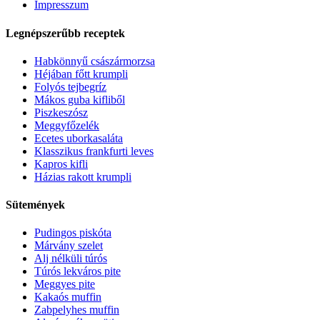
Impresszum
Legnépszerűbb receptek
Habkönnyű császármorzsa
Héjában főtt krumpli
Folyós tejbegríz
Mákos guba kifliből
Piszkeszósz
Meggyfőzelék
Ecetes uborkasaláta
Klasszikus frankfurti leves
Kapros kifli
Házias rakott krumpli
Sütemények
Pudingos piskóta
Márvány szelet
Alj nélküli túrós
Túrós lekváros pite
Meggyes pite
Kakaós muffin
Zabpelyhes muffin