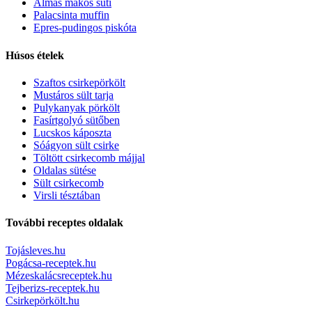
Almás mákos süti
Palacsinta muffin
Epres-pudingos piskóta
Húsos ételek
Szaftos csirkepörkölt
Mustáros sült tarja
Pulykanyak pörkölt
Fasírtgolyó sütőben
Lucskos káposzta
Sóágyon sült csirke
Töltött csirkecomb májjal
Oldalas sütése
Sült csirkecomb
Virsli tésztában
További receptes oldalak
Tojásleves.hu
Pogácsa-receptek.hu
Mézeskalácsreceptek.hu
Tejberizs-receptek.hu
Csirkepörkölt.hu