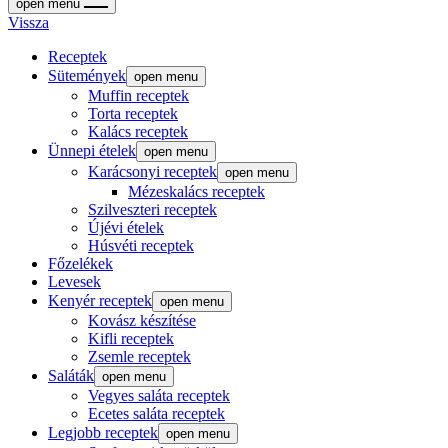
open menu
Vissza
Receptek
Sütemények
open menu
Muffin receptek
Torta receptek
Kalács receptek
Ünnepi ételek
open menu
Karácsonyi receptek
open menu
Mézeskalács receptek
Szilveszteri receptek
Újévi ételek
Húsvéti receptek
Főzelékek
Levesek
Kenyér receptek
open menu
Kovász készítése
Kifli receptek
Zsemle receptek
Saláták
open menu
Vegyes saláta receptek
Ecetes saláta receptek
Legjobb receptek
open menu