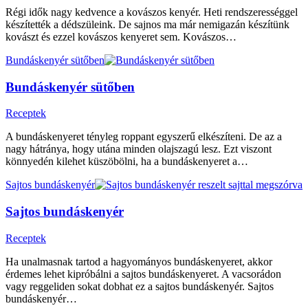
Régi idők nagy kedvence a kovászos kenyér. Heti rendszerességgel
készítették a dédszüleink. De sajnos ma már nemigazán készítünk
kovászt és ezzel kovászos kenyeret sem. Kovászos…
Bundáskenyér sütőben
Bundáskenyér sütőben
Receptek
A bundáskenyeret tényleg roppant egyszerű elkészíteni. De az a
nagy hátránya, hogy utána minden olajszagú lesz. Ezt viszont
könnyedén kilehet küszöbölni, ha a bundáskenyeret a…
Sajtos bundáskenyér
Sajtos bundáskenyér
Receptek
Ha unalmasnak tartod a hagyományos bundáskenyeret, akkor
érdemes lehet kipróbálni a sajtos bundáskenyeret. A vacsorádon
vagy reggeliden sokat dobhat ez a sajtos bundáskenyér. Sajtos
bundáskenyér…