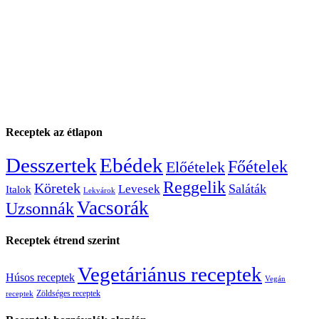
Receptek az étlapon
Desszertek
Ebédek
Főételek
Előételek
Reggelik
Köretek
Saláták
Levesek
Italok
Lekvárok
Vacsorák
Uzsonnák
Receptek étrend szerint
Vegetáriánus receptek
Húsos receptek
Vegán
Zöldséges receptek
receptek