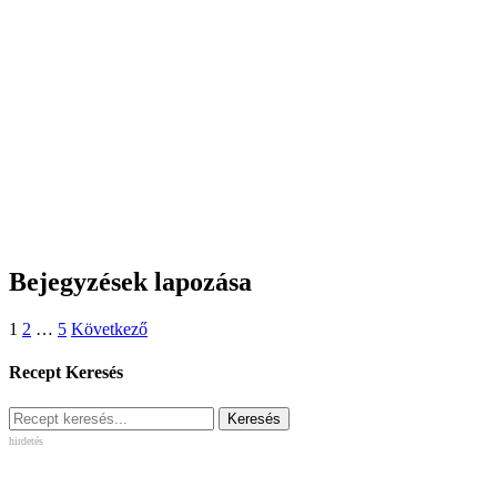
Bejegyzések lapozása
1
2
…
5
Következő
Recept Keresés
hirdetés