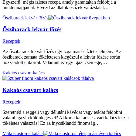
Egyszerű, mégis ízletes recept, amely garantáltan feldobja a
mindennapjaidat. Élvezd az illatok és ízek varázslatát…
Őszibarack lekvár főzés
Őszibarack lekvár főzés
Receptek
Az őszibarack lekvár főzés egy izgalmas és ízletes élmény. Az
őszibarack zamata tökéletesen kiegészül a lekvár főzése során
hozzáadott cukorral. Valamint ez egy igazi csemege,…
Kakaós csavart kalács
Kakaós csavart kalács
Receptek
Szeretnéd a reggeli vagy délutáni kávédat vagy teádat feldobni
valami igazán különlegessel? Akkor a kakaós csavart kalács lesz a
tökéletes választás! Ez az ínycsiklandó finomság…
Mákos ostoros kalács