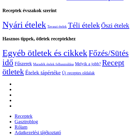
Receptek évszakok szerint
Nyári ételek
Téli ételek
Őszi ételek
Tavaszi ételek
Hasznos tippek, ötletek receptekhez
Egyéb ötletek és cikkek
Főzés/Sütés
idő
Recept
Fűszerek
Melyik a jobb?
Maradék ételek felhasználása
ötletek
Ételek tápértéke
Új receptes oldalak
Receptek
Gasztroblog
Rólam
Adatkezelési tájékoztató