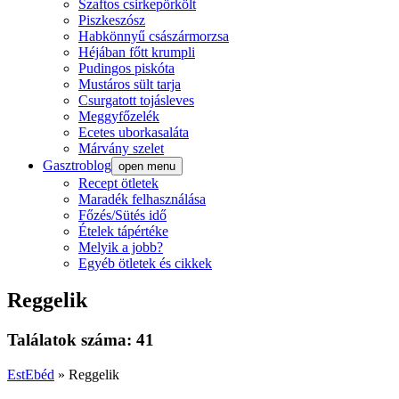
Szaftos csirkepörkölt
Piszkeszósz
Habkönnyű császármorzsa
Héjában főtt krumpli
Pudingos piskóta
Mustáros sült tarja
Csurgatott tojásleves
Meggyfőzelék
Ecetes uborkasaláta
Márvány szelet
Gasztroblog
open menu
Recept ötletek
Maradék felhasználása
Főzés/Sütés idő
Ételek tápértéke
Melyik a jobb?
Egyéb ötletek és cikkek
Reggelik
Találatok száma: 41
EstEbéd
»
Reggelik