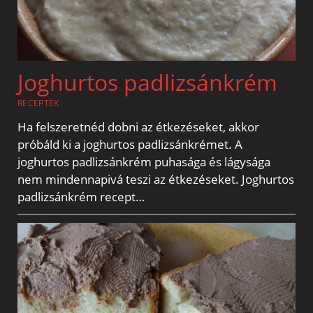
Joghurtos padlizsánkrém
RECEPTEK
Ha felszeretnéd dobni az étkezéseket, akkor
próbáld ki a joghurtos padlizsánkrémet. A
joghurtos padlizsánkrém puhasága és lágysága
nem mindennapivá teszi az étkezéseket. Joghurtos
padlizsánkrém recept…