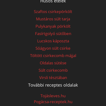
Húsos ételek
Szaftos csirkepörkölt
Mustáros sült tarja
Pulykanyak pörkölt
Fasírtgolyó sütőben
Lucskos káposzta
Sóágyon sült csirke
Töltött csirkecomb májjal
Oldalas sütése
Sült csirkecomb
Virsli tésztában
További receptes oldalak
Tojásleves.hu
Pogácsa-receptek.hu