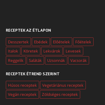
RECEPTEK AZ ÉTLAPON
Desszertek
Ebédek
Előételek
Főételek
Italok
Köretek
Lekvárok
Levesek
Reggelik
Saláták
Uzsonnák
Vacsorák
RECEPTEK ÉTREND SZERINT
Húsos receptek
Vegetáriánus receptek
Vegán receptek
Zöldséges receptek