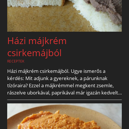
Házi májkrém
csirkemájból
RECEPTEK
Házi májkrém csirkemájból. Ugye ismerős a
kérdés: Mit adjunk a gyereknek, a párunknak
tízóraira? Ezzel a májkrémmel megkent zsemle,
rászelve uborkával, paprikával már igazán kedvelt…