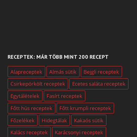
RECEPTEK: MÁR TÖBB MINT 200 RECEPT
Alapreceptek
Almás sütik
Bejgli receptek
Csirkepörkölt receptek
Ecetes saláta receptek
Egytálételek
Fasírt receptek
Főtt hús receptek
Főtt krumpli receptek
Főzelékek
Hidegtálak
Kakaós sütik
Kalács receptek
Karácsonyi receptek