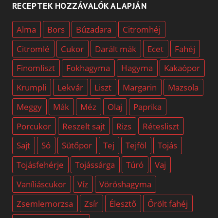
RECEPTEK HOZZÁVALÓK ALAPJÁN
Alma
Bors
Búzadara
Citromhéj
Citromlé
Cukor
Darált mák
Ecet
Fahéj
Finomliszt
Fokhagyma
Hagyma
Kakaópor
Krumpli
Lekvár
Liszt
Margarin
Mazsola
Meggy
Mák
Méz
Olaj
Paprika
Porcukor
Reszelt sajt
Rizs
Rétesliszt
Sajt
Só
Sütőpor
Tej
Tejföl
Tojás
Tojásfehérje
Tojássárga
Túró
Vaj
Vaníliáscukor
Víz
Vöröshagyma
Zsemlemorzsa
Zsír
Élesztő
Őrölt fahéj