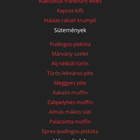
Klasszikus frankfurti leves
Kapros kifli
Házias rakott krumpli
Sütemények
Pudingos piskóta
Márvány szelet
Alj nélküli túrós
Túrós lekváros pite
Meggyes pite
Kakaós muffin
Zabpelyhes muffin
Almás mákos süti
Palacsinta muffin
Epres-pudingos piskóta