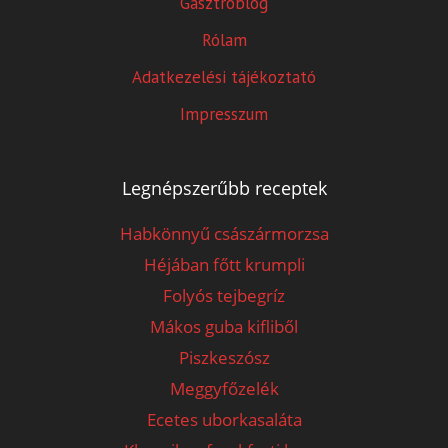
Gasztroblog
Rólam
Adatkezelési tájékoztató
Impresszum
Legnépszerűbb receptek
Habkönnyű császármorzsa
Héjában főtt krumpli
Folyós tejbegríz
Mákos guba kifliből
Piszkeszósz
Meggyfőzelék
Ecetes uborkasaláta