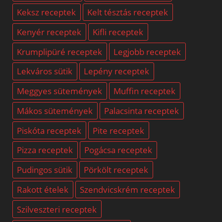
Keksz receptek
Kelt tésztás receptek
Kenyér receptek
Kifli receptek
Krumplipüré receptek
Legjobb receptek
Lekváros sütik
Lepény receptek
Meggyes sütemények
Muffin receptek
Mákos sütemények
Palacsinta receptek
Piskóta receptek
Pite receptek
Pizza receptek
Pogácsa receptek
Pudingos sütik
Pörkölt receptek
Rakott ételek
Szendvicskrém receptek
Szilveszteri receptek