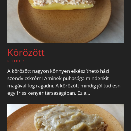
Körözött
RECEPTEK
A körözött nagyon könnyen elkészíthető házi
szendvicskrém! Aminek puhasága mindenkit
magával fog ragadni. A körözött mindig jól tud esni
egy friss kenyér társaságában. Ez a…