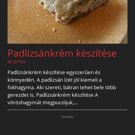
Padlizsánkrém készítése
RECEPTEK
Padlizsánkrém készítése egyszerűen és
könnyedén. A padlizsán ízét jól kiemeli a
fokhagyma. Aki szereti, bátran tehet bele több
gerezdet is. Padlizsánkrém készítése A
vöröshagymát megpucoljuk,…
hirdetés