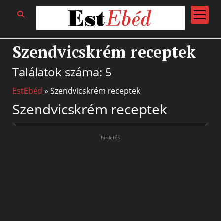
open
menu
Szendvicskrém receptek
Találatok száma: 5
EstEbéd
»
Szendvicskrém receptek
Szendvicskrém receptek
hirdetés