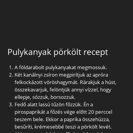
Pulykanyak pörkölt recept
A földarabolt pulykanyakat megmossuk.
Két kanálnyi zsíron megpirítjuk az apróra
felkockázott vöröshagymát. Rárakjuk a húst,
összekavarjuk, felöntjük annyi vízzel, hogy
ellepje, sózzuk, borsozzuk.
Fedő alatt lassú tűzön főzzük. Én a
pirospaprikát a főzés vége előtt 20 perccel
teszem bele. Ekkor a paprika összehúzza,
besűríti, krémesebbé teszi a pörkölt levét.