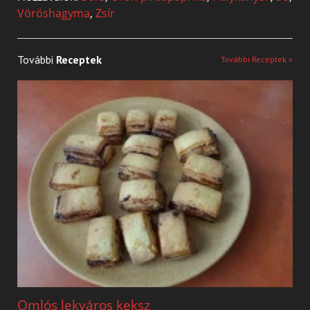
Vöröshagyma
,
Zsír
További
Receptek
További Receptek »
Omlós lekváros keksz