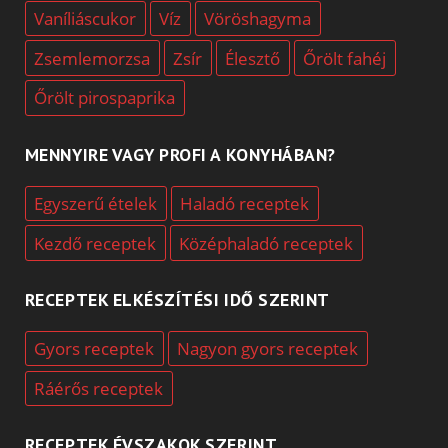
Vaníliáscukor
Víz
Vöröshagyma
Zsemlemorzsa
Zsír
Élesztő
Őrölt fahéj
Őrölt pirospaprika
MENNYIRE VAGY PROFI A KONYHÁBAN?
Egyszerű ételek
Haladó receptek
Kezdő receptek
Középhaladó receptek
RECEPTEK ELKÉSZÍTÉSI IDŐ SZERINT
Gyors receptek
Nagyon gyors receptek
Ráérős receptek
RECEPTEK ÉVSZAKOK SZERINT