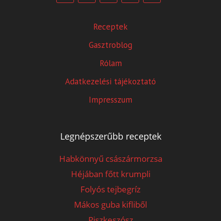
Receptek
Gasztroblog
Rólam
Adatkezelési tájékoztató
Impresszum
Legnépszerűbb receptek
Habkönnyű császármorzsa
Héjában főtt krumpli
Folyós tejbegríz
Mákos guba kifliből
Piszkeszósz