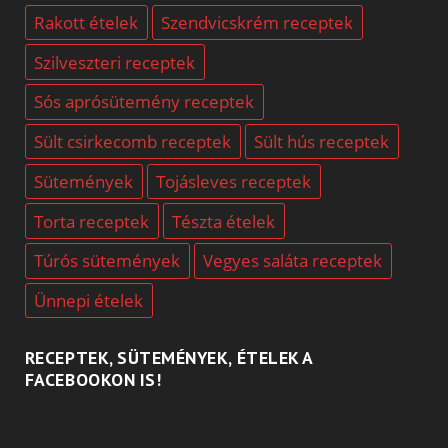
Rakott ételek
Szendvicskrém receptek
Szilveszteri receptek
Sós aprósütemény receptek
Sült csirkecomb receptek
Sült hús receptek
Sütemények
Tojásleves receptek
Torta receptek
Tészta ételek
Túrós sütemények
Vegyes saláta receptek
Ünnepi ételek
RECEPTEK, SÜTEMÉNYEK, ÉTELEK A
FACEBOOKON IS!