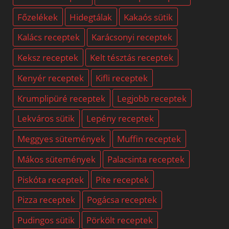
Főzelékek
Hidegtálak
Kakaós sütik
Kalács receptek
Karácsonyi receptek
Keksz receptek
Kelt tésztás receptek
Kenyér receptek
Kifli receptek
Krumplipüré receptek
Legjobb receptek
Lekváros sütik
Lepény receptek
Meggyes sütemények
Muffin receptek
Mákos sütemények
Palacsinta receptek
Piskóta receptek
Pite receptek
Pizza receptek
Pogácsa receptek
Pudingos sütik
Pörkölt receptek