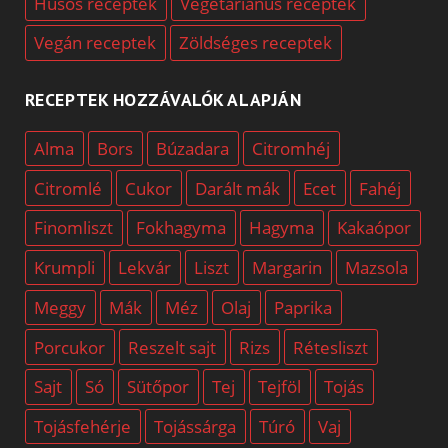
Húsos receptek
Vegetáriánus receptek
Vegán receptek
Zöldséges receptek
RECEPTEK HOZZÁVALÓK ALAPJÁN
Alma
Bors
Búzadara
Citromhéj
Citromlé
Cukor
Darált mák
Ecet
Fahéj
Finomliszt
Fokhagyma
Hagyma
Kakaópor
Krumpli
Lekvár
Liszt
Margarin
Mazsola
Meggy
Mák
Méz
Olaj
Paprika
Porcukor
Reszelt sajt
Rizs
Rétesliszt
Sajt
Só
Sütőpor
Tej
Tejföl
Tojás
Tojásfehérje
Tojássárga
Túró
Vaj