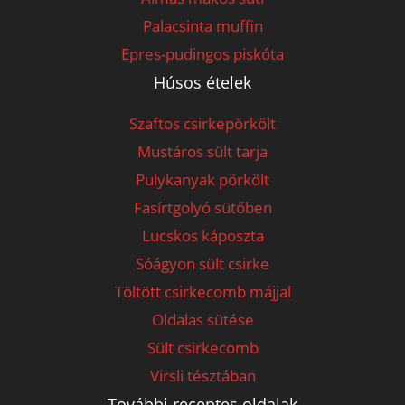
Palacsinta muffin
Epres-pudingos piskóta
Húsos ételek
Szaftos csirkepörkölt
Mustáros sült tarja
Pulykanyak pörkölt
Fasírtgolyó sütőben
Lucskos káposzta
Sóágyon sült csirke
Töltött csirkecomb májjal
Oldalas sütése
Sült csirkecomb
Virsli tésztában
További receptes oldalak