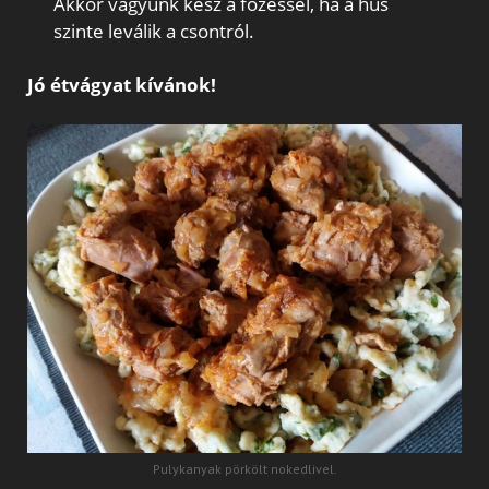
Akkor vagyunk kész a főzéssel, ha a hús
szinte leválik a csontról.
Jó étvágyat kívánok!
Pulykanyak pörkölt nokedlivel.