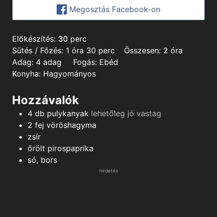
Megosztás Facebook-on
minutes
Előkészítés:
30
perc
hour
minutes
hours
Sütés / Főzés:
1
óra
30
perc
Összesen:
2
óra
Adag:
4
adag
Fogás:
Ebéd
Konyha:
Hagyományos
Hozzávalók
4
db
pulykanyak
lehetőleg jó vastag
2
fej
vöröshagyma
zsír
őrölt pirospaprika
só, bors
hirdetés