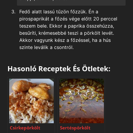
Fedő alatt lassú tűzön főzzük. Én a
pirospaprikát a főzés vége előtt 20 perccel
teszem bele. Ekkor a paprika összehúzza,
besűríti, krémesebbé teszi a pörkölt levét.
Akkor vagyunk kész a főzéssel, ha a hús
szinte leválik a csontról.
Hasonló Receptek És Ötletek:
Csirkepörkölt
Sertéspörkölt