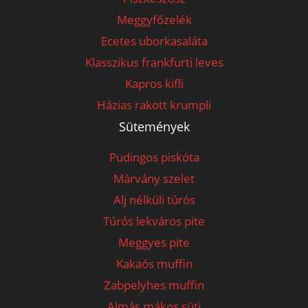
Meggyfőzelék
Ecetes uborkasaláta
Klasszikus frankfurti leves
Kapros kifli
Házias rakott krumpli
Sütemények
Pudingos piskóta
Márvány szelet
Alj nélküli túrós
Túrós lekváros pite
Meggyes pite
Kakaós muffin
Zabpelyhes muffin
Almás mákos süti