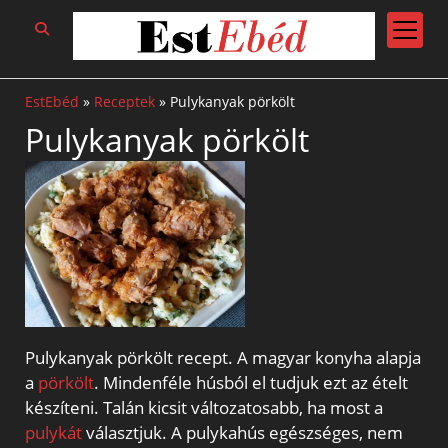
open
menu
EstEbéd
»
Receptek
»
Pulykanyak pörkölt
Pulykanyak pörkölt
Pulykanyak pörkölt recept. A magyar konyha alapja
a
pörkölt
. Mindenféle húsból el tudjuk ezt az ételt
készíteni. Talán kicsit változatosabb, ha most a
pulykát
választjuk. A pulykahús egészséges, nem