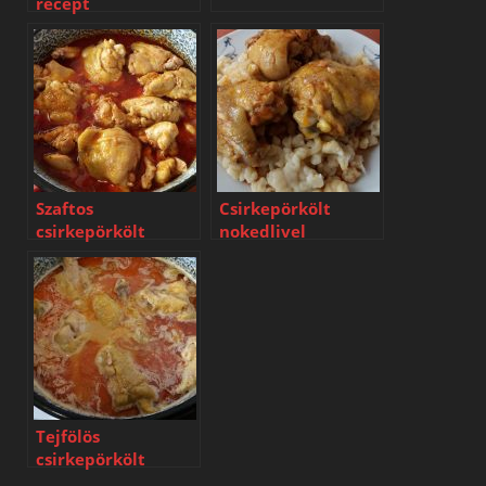
recept
Szaftos
Csirkepörkölt
csirkepörkölt
nokedlivel
Tejfölös
csirkepörkölt