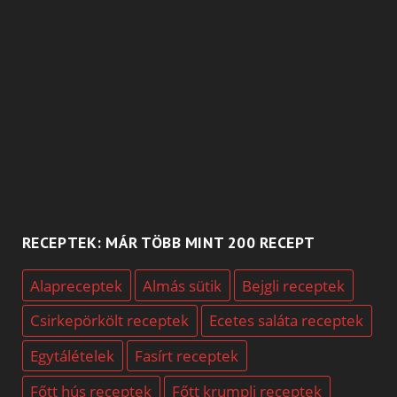
RECEPTEK: MÁR TÖBB MINT 200 RECEPT
Alapreceptek
Almás sütik
Bejgli receptek
Csirkepörkölt receptek
Ecetes saláta receptek
Egytálételek
Fasírt receptek
Főtt hús receptek
Főtt krumpli receptek