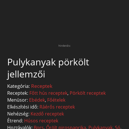
hirdetés:
Pulykanyak pörkölt
jellemzői
Kategória:
Receptek
Receptek:
Főtt hús receptek
,
Pörkölt receptek
Menüsor:
Ebédek
,
Főételek
Elkészítési idő:
Ráérős receptek
Nehézség:
Kezdő receptek
Étrend:
Húsos receptek
Hozzávalók:
Bors
,
Őrölt pirospaprika
,
Pulykanyak
,
Só
,