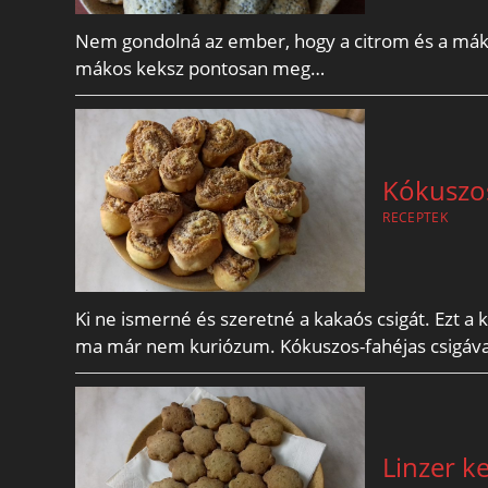
Nem gondolná az ember, hogy a citrom és a mák en
mákos keksz pontosan meg…
Kókuszos
RECEPTEK
Ki ne ismerné és szeretné a kakaós csigát. Ezt a k
ma már nem kuriózum. Kókuszos-fahéjas csigáva
Linzer k