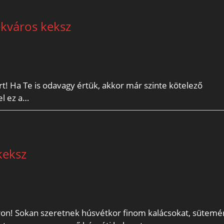
kváros keksz
! Ha Te is odavagy értük, akkor már szinte kötelező
el ez a…
keksz
atáron! Sokan szeretnek húsvétkor finom kalácsokat, sütem