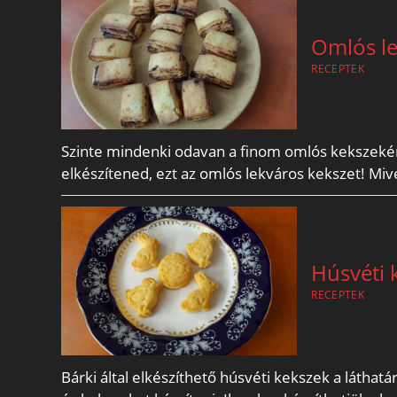
Omlós le
RECEPTEK
Szinte mindenki odavan a finom omlós kekszekért
elkészítened, ezt az omlós lekváros kekszet! Miv
Húsvéti 
RECEPTEK
Bárki által elkészíthető húsvéti kekszek a láth