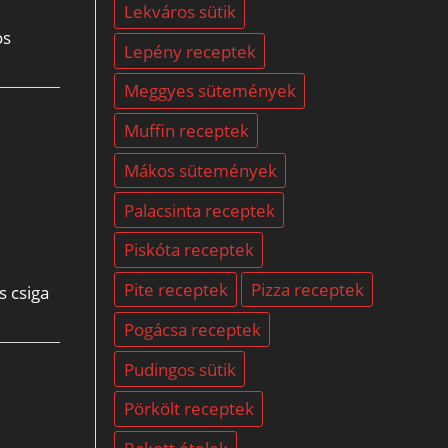
Lekváros sütik
os
Lepény receptek
Meggyes sütemények
Muffin receptek
Mákos sütemények
Palacsinta receptek
Piskóta receptek
Pite receptek
Pizza receptek
s csiga
Pogácsa receptek
Pudingos sütik
Pörkölt receptek