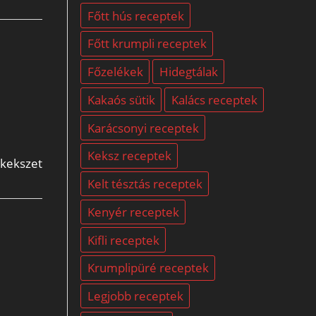
Főtt hús receptek
Főtt krumpli receptek
Főzelékek
Hidegtálak
Kakaós sütik
Kalács receptek
Karácsonyi receptek
Keksz receptek
 kekszet
Kelt tésztás receptek
Kenyér receptek
Kifli receptek
Krumplipüré receptek
Legjobb receptek