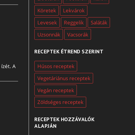
Köretek
Lekvárok
Levesek
Reggelik
Saláták
Uzsonnák
Vacsorák
RECEPTEK ÉTREND SZERINT
Húsos receptek
ízét. A
Vegetáriánus receptek
Vegán receptek
Zöldséges receptek
RECEPTEK HOZZÁVALÓK
ALAPJÁN