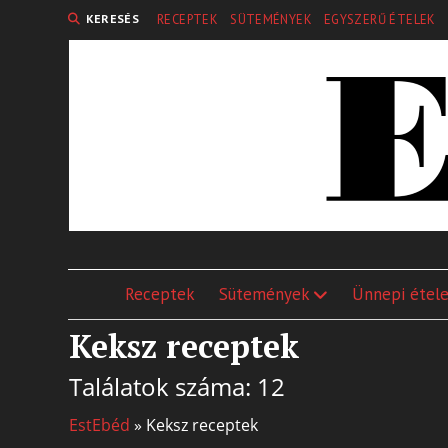
KERESÉS
RECEPTEK
SÜTEMÉNYEK
EGYSZERŰ ÉTELEK
Receptek
Sütemények
Ünnepi étel
Keksz receptek
Találatok száma: 12
EstEbéd
»
Keksz receptek