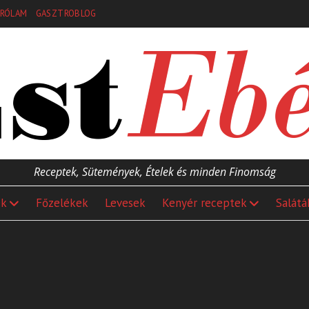
RÓLAM
GASZTROBLOG
Receptek, Sütemények, Ételek és minden Finomság
ek
Főzelékek
Levesek
Kenyér receptek
Salátá