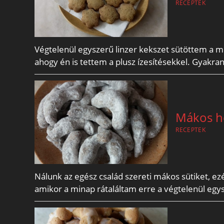
RECEPTEK
Végtelenül egyszerű linzer kekszet sütöttem a mi
ahogy én is tettem a plusz ízesítésekkel. Gyakran
Mákos hó
RECEPTEK
Nálunk az egész család szereti mákos sütiket, 
amikor a minap rátaláltam erre a végtelenül eg