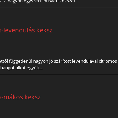
 ezt a nagyon egyszerű húsvéti kekszet.…
-levendulás keksz
től függetlenül nagyon jó szárított levendulával citromos
szhangot alkot együtt…
s-mákos keksz