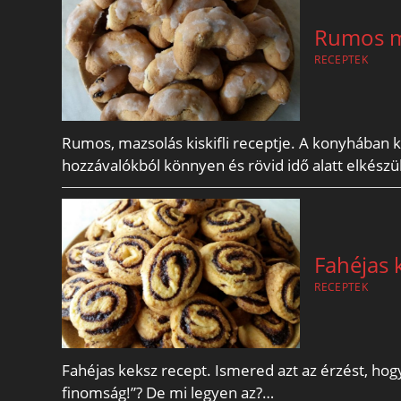
Rumos ma
RECEPTEK
Rumos, mazsolás kiskifli receptje. A konyhában 
hozzávalókból könnyen és rövid idő alatt elkész
Fahéjas 
RECEPTEK
Fahéjas keksz recept. Ismered azt az érzést, hogy
finomság!”? De mi legyen az?…