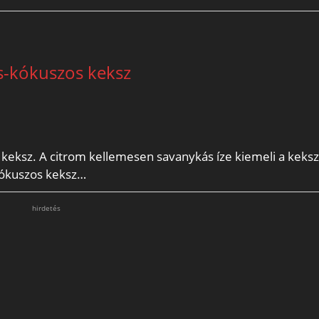
s-kókuszos keksz
ksz. A citrom kellemesen savanykás íze kiemeli a keksz 
kókuszos keksz…
hirdetés