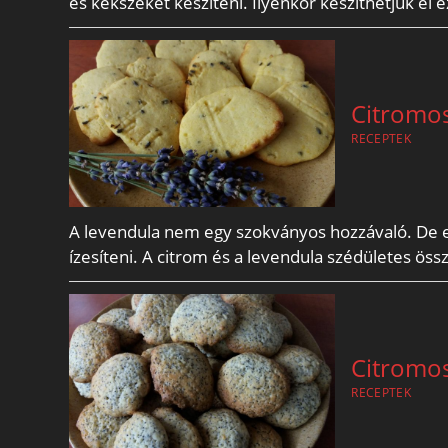
és kekszeket készíteni. Ilyenkor készíthetjük el
Citromos
RECEPTEK
A levendula nem egy szokványos hozzávaló. De et
ízesíteni. A citrom és a levendula szédületes ös
Citromo
RECEPTEK