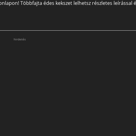
nlapon! Többfajta édes kekszet lelhetsz részletes leírással 
hirdetés