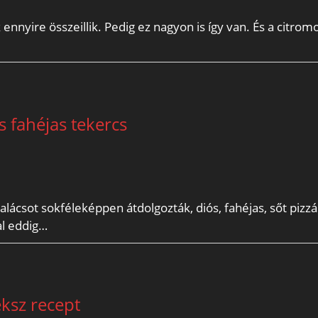
nyire összeillik. Pedig ez nagyon is így van. És a citrom
 fahéjas tekercs
alácsot sokféleképpen átdolgozták, diós, fahéjas, sőt pizzá
l eddig…
eksz recept