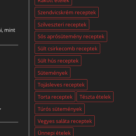
Rakott ételek
Szendvicskrém receptek
Szilveszteri receptek
i, mint
Sós aprósütemény receptek
Sült csirkecomb receptek
Sült hús receptek
Sütemények
Tojásleves receptek
Torta receptek
Tészta ételek
,
Túrós sütemények
Vegyes saláta receptek
Ünnepi ételek