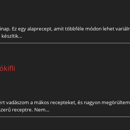
nap. Ez egy alaprecept, amit többféle módon lehet variáln
 készítik…
kifli
ezért vadászom a mákos recepteket, és nagyon megörültem
yszerű receptre. Nem…