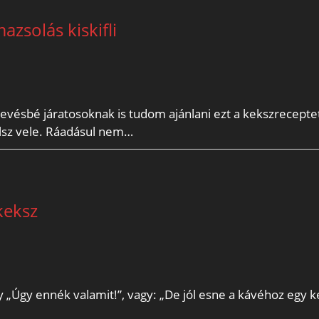
zsolás kiskifli
kevésbé járatosoknak is tudom ajánlani ezt a kekszrecepte
ülsz vele. Ráadásul nem…
keksz
 „Úgy ennék valamit!”, vagy: „De jól esne a kávéhoz egy ke