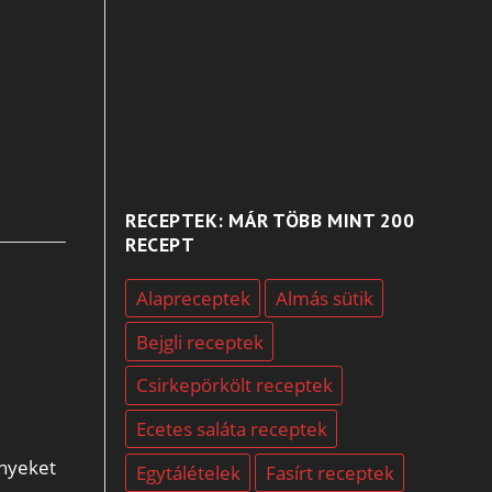
RECEPTEK: MÁR TÖBB MINT 200
RECEPT
Alapreceptek
Almás sütik
Bejgli receptek
Csirkepörkölt receptek
Ecetes saláta receptek
ényeket
Egytálételek
Fasírt receptek