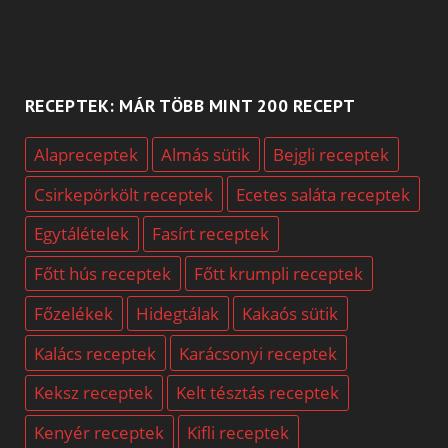
RECEPTEK: MÁR TÖBB MINT 200 RECEPT
Alapreceptek
Almás sütik
Bejgli receptek
Csirkepörkölt receptek
Ecetes saláta receptek
Egytálételek
Fasírt receptek
Főtt hús receptek
Főtt krumpli receptek
Főzelékek
Hidegtálak
Kakaós sütik
Kalács receptek
Karácsonyi receptek
Keksz receptek
Kelt tésztás receptek
Kenyér receptek
Kifli receptek