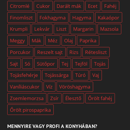
Citromlé
Cukor
Darált mák
Ecet
Fahéj
Finomliszt
Fokhagyma
Hagyma
Kakaópor
Krumpli
Lekvár
Liszt
Margarin
Mazsola
Meggy
Mák
Méz
Olaj
Paprika
Porcukor
Reszelt sajt
Rizs
Rétesliszt
Sajt
Só
Sütőpor
Tej
Tejföl
Tojás
Tojásfehérje
Tojássárga
Túró
Vaj
Vaníliáscukor
Víz
Vöröshagyma
Zsemlemorzsa
Zsír
Élesztő
Őrölt fahéj
Őrölt pirospaprika
MENNYIRE VAGY PROFI A KONYHÁBAN?