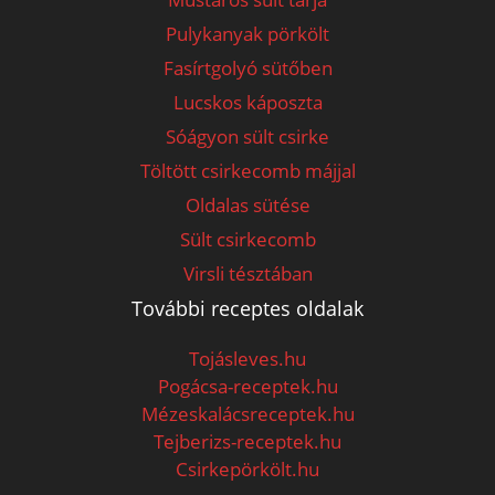
Pulykanyak pörkölt
Fasírtgolyó sütőben
Lucskos káposzta
Sóágyon sült csirke
Töltött csirkecomb májjal
Oldalas sütése
Sült csirkecomb
Virsli tésztában
További receptes oldalak
Tojásleves.hu
Pogácsa-receptek.hu
Mézeskalácsreceptek.hu
Tejberizs-receptek.hu
Csirkepörkölt.hu