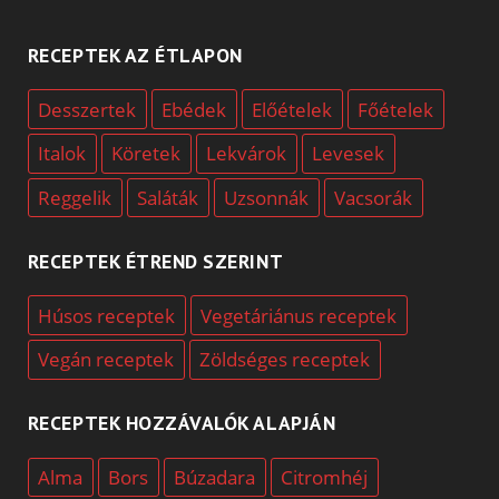
RECEPTEK AZ ÉTLAPON
Desszertek
Ebédek
Előételek
Főételek
Italok
Köretek
Lekvárok
Levesek
Reggelik
Saláták
Uzsonnák
Vacsorák
RECEPTEK ÉTREND SZERINT
Húsos receptek
Vegetáriánus receptek
Vegán receptek
Zöldséges receptek
RECEPTEK HOZZÁVALÓK ALAPJÁN
Alma
Bors
Búzadara
Citromhéj