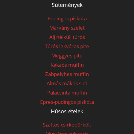
Sütemények
Pudingos piskóta
Márvány szelet
Alj nélküli túrós
Túrós lekváros pite
Meggyes pite
Kakaós muffin
Zabpelyhes muffin
Almás mákos süti
Palacsinta muffin
Epres-pudingos piskóta
Húsos ételek
Szaftos csirkepörkölt
Mustáros sült tarja