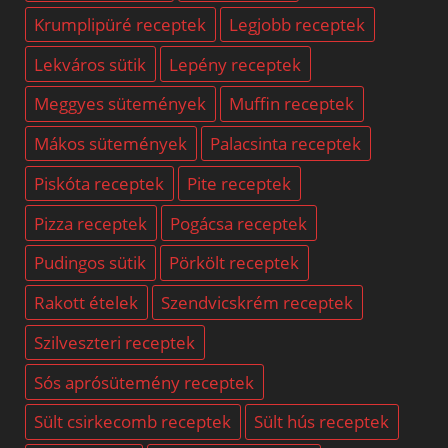
Krumplipüré receptek
Legjobb receptek
Lekváros sütik
Lepény receptek
Meggyes sütemények
Muffin receptek
Mákos sütemények
Palacsinta receptek
Piskóta receptek
Pite receptek
Pizza receptek
Pogácsa receptek
Pudingos sütik
Pörkölt receptek
Rakott ételek
Szendvicskrém receptek
Szilveszteri receptek
Sós aprósütemény receptek
Sült csirkecomb receptek
Sült hús receptek