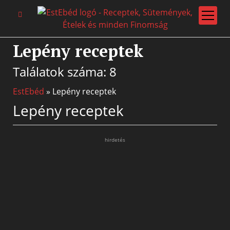
open
menu
Lepény receptek
Találatok száma: 8
EstEbéd
»
Lepény receptek
Lepény receptek
hirdetés