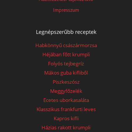
Impresszum
Legnépszerűbb receptek
Habkönnyű császármorzsa
Héjában főtt krumpli
Folyós tejbegríz
Mákos guba kifliből
Piszkeszósz
Meggyfőzelék
Ecetes uborkasaláta
Klasszikus frankfurti leves
Kapros kifli
Házias rakott krumpli