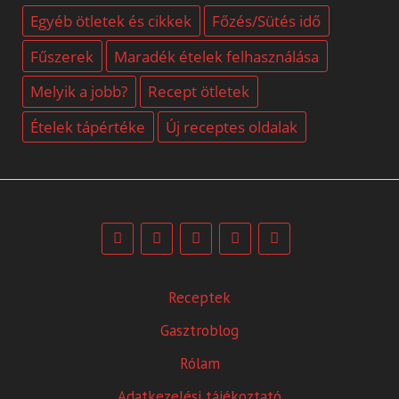
Egyéb ötletek és cikkek
Főzés/Sütés idő
Fűszerek
Maradék ételek felhasználása
Melyik a jobb?
Recept ötletek
Ételek tápértéke
Új receptes oldalak
Receptek
Gasztroblog
Rólam
Adatkezelési tájékoztató