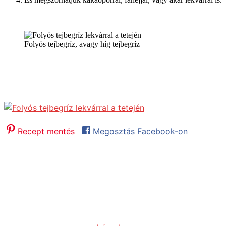
Folyós tejbegríz, avagy híg tejbegríz
Folyós tejbegríz
Folyós (híg) tejbegríz készítése lépésről-lépésre.
Könnyen elkészíthető finomság, amikor nem is tudod, mit 
Recept mentés
Megosztás Facebook-on
Összesen:
20
minutes
perc
Adag:
2
adag
Fogás:
Desszert, Ebéd
Konyha:
Hagyományos
Hozzávalók
5
dl
tej