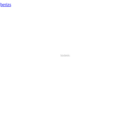
berizs
hirdetés: