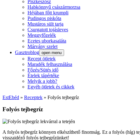
Piszkeszósz
Habkönnyű császármorzsa
Héjában főtt krumpli
Pudingos piskóta
Mustáros sült tarja
Csurgatott tojásleves
Meggyfőzelék
Ecetes uborkasaláta
Márvány szelet
Gasztroblog
open menu
Recept ötletek
Maradék felhasználása
Főzés/Sütés idő
Ételek tápértéke
Melyik a jobb?
Egyéb ötletek és cikkek
EstEbéd
»
Receptek
»
Folyós tejbegríz
Folyós tejbegríz
A folyós tejbegríz könnyen elkészíthető finomság. Ez a folyós (híg) t
visszaidéző folyós tejbegrízünket!