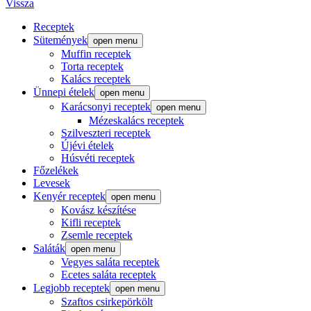
Vissza
Receptek
Sütemények
open menu
Muffin receptek
Torta receptek
Kalács receptek
Ünnepi ételek
open menu
Karácsonyi receptek
open menu
Mézeskalács receptek
Szilveszteri receptek
Újévi ételek
Húsvéti receptek
Főzelékek
Levesek
Kenyér receptek
open menu
Kovász készítése
Kifli receptek
Zsemle receptek
Saláták
open menu
Vegyes saláta receptek
Ecetes saláta receptek
Legjobb receptek
open menu
Szaftos csirkepörkölt