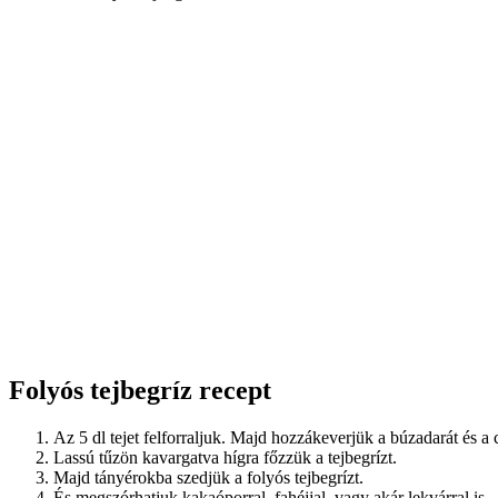
Folyós tejbegríz recept
Az 5 dl tejet felforraljuk. Majd hozzákeverjük a búzadarát és a 
Lassú tűzön kavargatva hígra főzzük a tejbegrízt.
Majd tányérokba szedjük a folyós tejbegrízt.
És megszórhatjuk kakaóporral, fahéjjal, vagy akár lekvárral is.