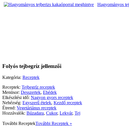
Hagyományos tej
Folyós tejbegríz jellemzői
Kategória:
Receptek
Receptek:
Tejbegríz receptek
Menüsor:
Desszertek
,
Ebédek
Elkészítési idő:
Nagyon gyors receptek
Nehézség:
Egyszerű ételek
,
Kezdő receptek
Étrend:
Vegetáriánus receptek
Hozzávalók:
Búzadara
,
Cukor
,
Lekvár
,
Tej
További
Receptek
További Receptek »