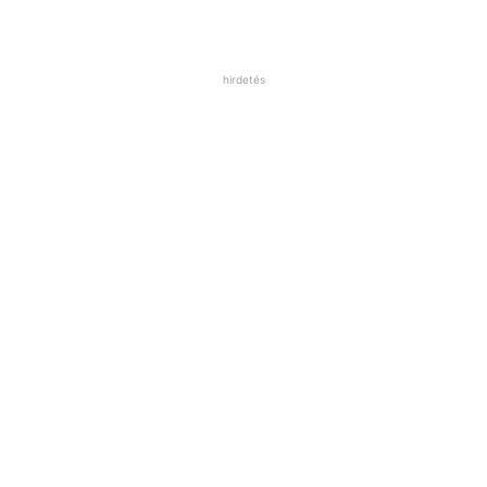
hirdetés
arát és a cukrot.