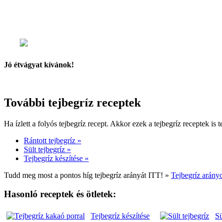
Lassú tűzön kavargatva hígra főzzük a tejbegrízt.
Majd tányérokba szedjük a folyós tejbegrízt.
És megszórhatjuk kakaóporral, fahéjjal, vagy akár lekv
Jó étvágyat kívánok!
További tejbegríz receptek
Ha ízlett a folyós tejbegríz recept. Akkor ezek a tejbegríz receptek is 
Rántott tejbegríz »
Sült tejbegríz »
Tejbegríz készítése »
Tudd meg most a pontos híg tejbegríz arányát ITT! »
Tejbegríz arány
Hasonló receptek és ötletek:
Tejbegríz készítése
Sü