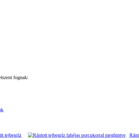
árral is.
tetszeni fognak:
ok
lt tejbegríz
Ránto