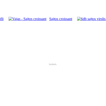
fli
Sajtos croissant
hirdetés: