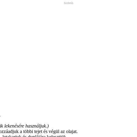
hirdetés
.
lik lekenésére használjuk.)
záadjuk a többi tejet és végül az olajat.
letakarjuk és duplájára kelesztjük.