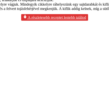
elyre vágjuk. Mindegyik cikkelyre ráhelyezünk egy sajtdarabkát és kifli
t és a felvert tojásfehérjével megkenjük. A kiflik addig kelnek, míg a süt
A részletesebb receptet lentebb találod
et, akik már tapasztaltak a keltésztás ételek elkészítésébe