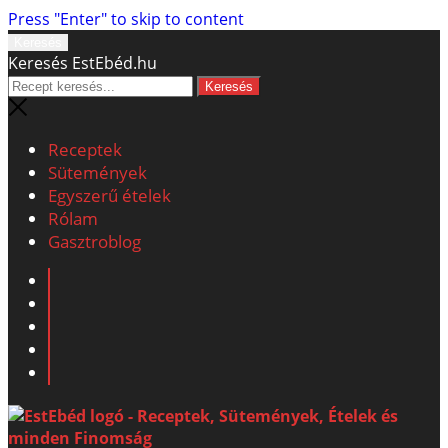
Press "Enter" to skip to content
Keresés
Keresés EstEbéd.hu
Receptek
Sütemények
Egyszerű ételek
Rólam
Gasztroblog