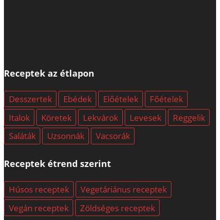
Receptek az étlapon
Desszertek
Ebédek
Előételek
Főételek
Italok
Köretek
Lekvárok
Levesek
Reggelik
Saláták
Uzsonnák
Vacsorák
Receptek étrend szerint
Húsos receptek
Vegetáriánus receptek
Vegán receptek
Zöldséges receptek