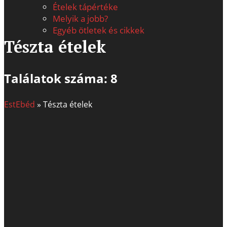
Ételek tápértéke
Melyik a jobb?
Egyéb ötletek és cikkek
Tészta ételek
Találatok száma: 8
EstEbéd
»
Tészta ételek