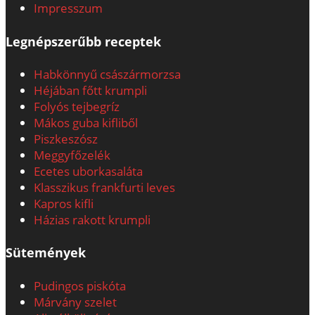
Impresszum
Legnépszerűbb receptek
Habkönnyű császármorzsa
Héjában főtt krumpli
Folyós tejbegríz
Mákos guba kifliből
Piszkeszósz
Meggyfőzelék
Ecetes uborkasaláta
Klasszikus frankfurti leves
Kapros kifli
Házias rakott krumpli
Sütemények
Pudingos piskóta
Márvány szelet