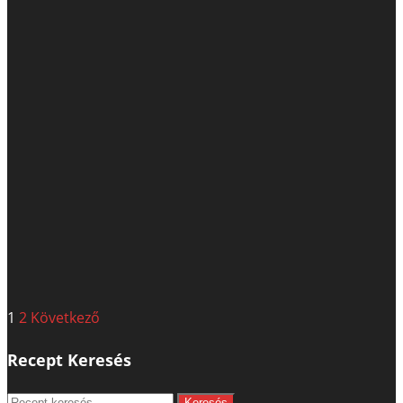
Bejegyzések
1
2
Következő
lapozása
Recept Keresés