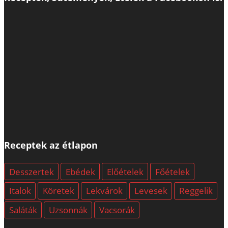
Receptek az étlapon
Desszertek
Ebédek
Előételek
Főételek
Italok
Köretek
Lekvárok
Levesek
Reggelik
Saláták
Uzsonnák
Vacsorák