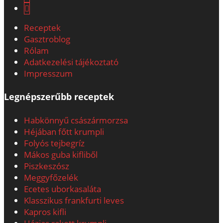
Receptek
Gasztroblog
Rólam
Adatkezelési tájékoztató
Impresszum
Legnépszerűbb receptek
Habkönnyű császármorzsa
Héjában főtt krumpli
Folyós tejbegríz
Mákos guba kifliből
Piszkeszósz
Meggyfőzelék
Ecetes uborkasaláta
Klasszikus frankfurti leves
Kapros kifli