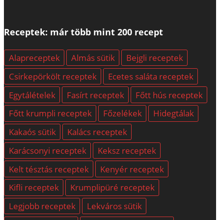
Receptek: már több mint 200 recept
Alapreceptek
Almás sütik
Bejgli receptek
Csirkepörkölt receptek
Ecetes saláta receptek
Egytálételek
Fasírt receptek
Főtt hús receptek
Főtt krumpli receptek
Főzelékek
Hidegtálak
Kakaós sütik
Kalács receptek
Karácsonyi receptek
Keksz receptek
Kelt tésztás receptek
Kenyér receptek
Kifli receptek
Krumplipüré receptek
Legjobb receptek
Lekváros sütik