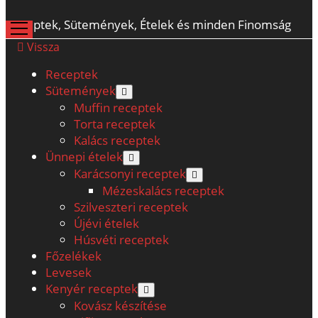
Receptek, Sütemények, Ételek és minden Finomság
open
menu
Vissza
Receptek
Sütemények
open
menu
Muffin receptek
Torta receptek
Kalács receptek
Ünnepi ételek
open
menu
Karácsonyi receptek
open
menu
Mézeskalács receptek
Szilveszteri receptek
Újévi ételek
Húsvéti receptek
Főzelékek
Levesek
Kenyér receptek
open
menu
Kovász készítése