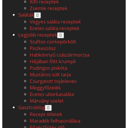
Kifli receptek
Zsemle receptek
Saláták
open
menu
Vegyes saláta receptek
Ecetes saláta receptek
Legjobb receptek
open
menu
Szaftos csirkepörkölt
Piszkeszósz
Habkönnyű császármorzsa
Héjában főtt krumpli
Pudingos piskóta
Mustáros sült tarja
Csurgatott tojásleves
Meggyfőzelék
Ecetes uborkasaláta
Márvány szelet
Gasztroblog
open
menu
Recept ötletek
Maradék felhasználása
Főzés/Sütés idő