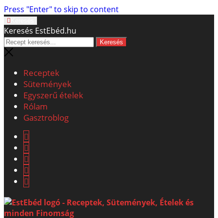
Press "Enter" to skip to content
Keresés
Keresés EstEbéd.hu
Receptek
Sütemények
Egyszerű ételek
Rólam
Gasztroblog