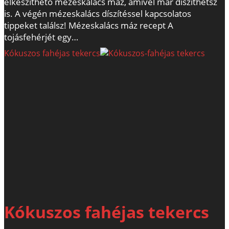
elkészíthető mézeskalács máz, amivel már díszíthetsz
is. A végén mézeskalács díszítéssel kapcsolatos
tippeket találsz! Mézeskalács máz recept A
tojásfehérjét egy…
Kókuszos fahéjas tekercs
Kókuszos fahéjas tekercs