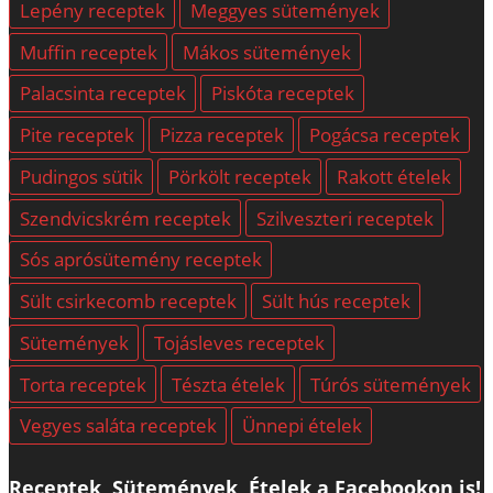
Lepény receptek
Meggyes sütemények
Muffin receptek
Mákos sütemények
Palacsinta receptek
Piskóta receptek
Pite receptek
Pizza receptek
Pogácsa receptek
Pudingos sütik
Pörkölt receptek
Rakott ételek
Szendvicskrém receptek
Szilveszteri receptek
Sós aprósütemény receptek
Sült csirkecomb receptek
Sült hús receptek
Sütemények
Tojásleves receptek
Torta receptek
Tészta ételek
Túrós sütemények
Vegyes saláta receptek
Ünnepi ételek
Receptek, Sütemények, Ételek a Facebookon is!