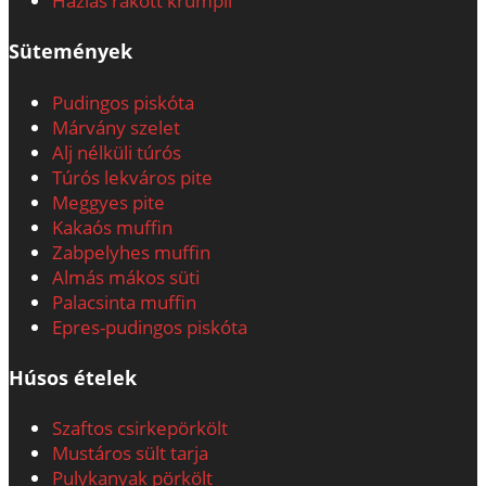
Házias rakott krumpli
Sütemények
Pudingos piskóta
Márvány szelet
Alj nélküli túrós
Túrós lekváros pite
Meggyes pite
Kakaós muffin
Zabpelyhes muffin
Almás mákos süti
Palacsinta muffin
Epres-pudingos piskóta
Húsos ételek
Szaftos csirkepörkölt
Mustáros sült tarja
Pulykanyak pörkölt