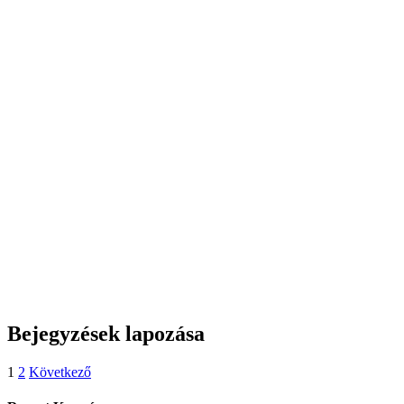
Bejegyzések lapozása
1
2
Következő