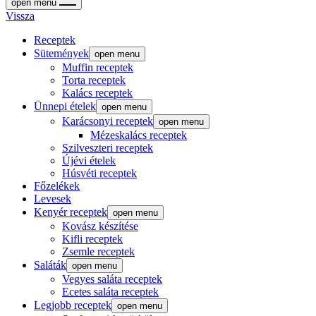
open menu
Vissza
Receptek
Sütemények
open menu
Muffin receptek
Torta receptek
Kalács receptek
Ünnepi ételek
open menu
Karácsonyi receptek
open menu
Mézeskalács receptek
Szilveszteri receptek
Újévi ételek
Húsvéti receptek
Főzelékek
Levesek
Kenyér receptek
open menu
Kovász készítése
Kifli receptek
Zsemle receptek
Saláták
open menu
Vegyes saláta receptek
Ecetes saláta receptek
Legjobb receptek
open menu