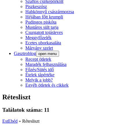
Szaftos csirkepörkölt
Piszkeszósz
Habkönnyű császármorzsa
Héjában főtt krumpli
Pudingos piskóta
Mustáros sült tarja
Csurgatott tojásleves
Meggyfőzelék
Ecetes uborkasaláta
Márvány szelet
Gasztroblog
open menu
Recept ötletek
Maradék felhasználása
Főzés/Sütés idő
Ételek tápértéke
Melyik a jobb?
Egyéb ötletek és cikkek
Rétesliszt
Találatok száma: 11
EstEbéd
»
Rétesliszt