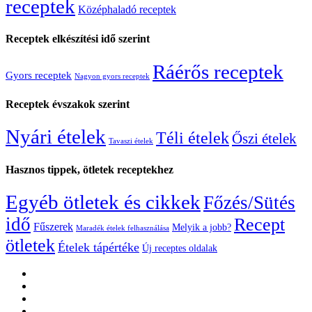
receptek
Középhaladó receptek
Receptek elkészítési idő szerint
Ráérős receptek
Gyors receptek
Nagyon gyors receptek
Receptek évszakok szerint
Nyári ételek
Téli ételek
Őszi ételek
Tavaszi ételek
Hasznos tippek, ötletek receptekhez
Egyéb ötletek és cikkek
Főzés/Sütés
idő
Recept
Fűszerek
Melyik a jobb?
Maradék ételek felhasználása
ötletek
Ételek tápértéke
Új receptes oldalak