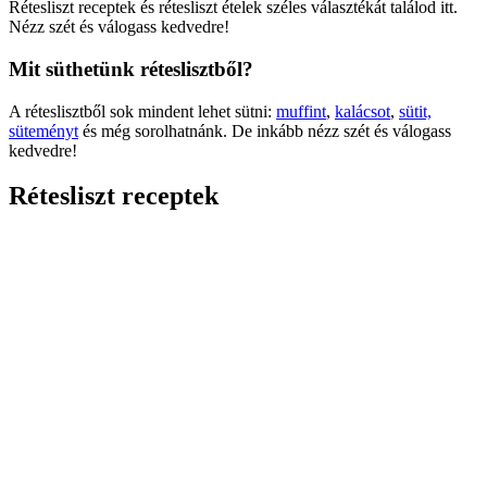
Rétesliszt receptek és rétesliszt ételek széles választékát találod itt.
Nézz szét és válogass kedvedre!
Mit süthetünk réteslisztből?
A réteslisztből sok mindent lehet sütni:
muffint
,
kalácsot
,
sütit,
süteményt
és még sorolhatnánk. De inkább nézz szét és válogass
kedvedre!
Rétesliszt receptek