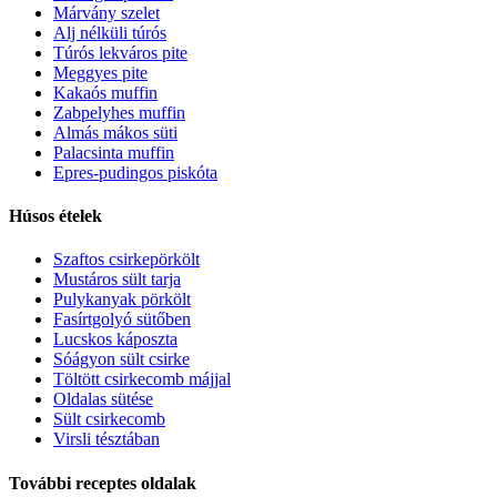
Márvány szelet
Alj nélküli túrós
Túrós lekváros pite
Meggyes pite
Kakaós muffin
Zabpelyhes muffin
Almás mákos süti
Palacsinta muffin
Epres-pudingos piskóta
Húsos ételek
Szaftos csirkepörkölt
Mustáros sült tarja
Pulykanyak pörkölt
Fasírtgolyó sütőben
Lucskos káposzta
Sóágyon sült csirke
Töltött csirkecomb májjal
Oldalas sütése
Sült csirkecomb
Virsli tésztában
További receptes oldalak