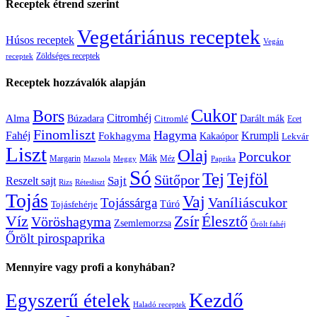
Receptek étrend szerint
Vegetáriánus receptek
Húsos receptek
Vegán
Zöldséges receptek
receptek
Receptek hozzávalók alapján
Cukor
Bors
Citromhéj
Alma
Búzadara
Citromlé
Darált mák
Ecet
Finomliszt
Hagyma
Krumpli
Fahéj
Fokhagyma
Kakaópor
Lekvár
Liszt
Olaj
Porcukor
Mák
Margarin
Méz
Mazsola
Meggy
Paprika
Só
Tej
Tejföl
Sütőpor
Reszelt sajt
Sajt
Rizs
Rétesliszt
Tojás
Vaj
Vaníliáscukor
Tojássárga
Tojásfehérje
Túró
Zsír
Víz
Élesztő
Vöröshagyma
Zsemlemorzsa
Őrölt fahéj
Őrölt pirospaprika
Mennyire vagy profi a konyhában?
Kezdő
Egyszerű ételek
Haladó receptek