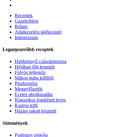
Receptek
Gasztroblog
Rólam
Adatkezelési tájékoztató
Impresszum
Legnépszerűbb receptek
Habkönnyű császármorzsa
Héjában főtt krumpli
Folyós tejbegríz
Mákos guba kifliből
Piszkeszósz
Meggyfőzelék
Ecetes uborkasaláta
Klasszikus frankfurti leves
Kapros kifli
Házias rakott krumpli
Sütemények
Pudingos piskóta