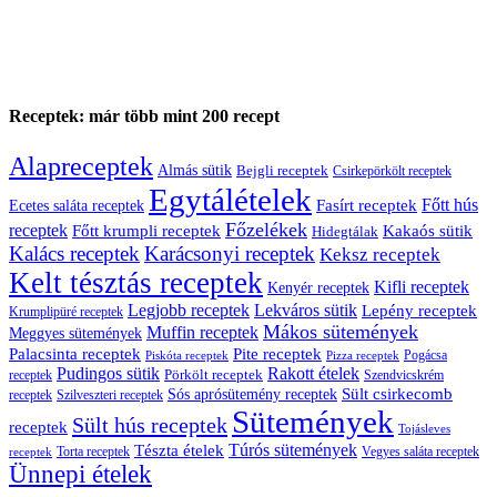
Receptek: már több mint 200 recept
Alapreceptek
Almás sütik
Bejgli receptek
Csirkepörkölt receptek
Egytálételek
Főtt hús
Fasírt receptek
Ecetes saláta receptek
Főzelékek
receptek
Főtt krumpli receptek
Kakaós sütik
Hidegtálak
Kalács receptek
Karácsonyi receptek
Keksz receptek
Kelt tésztás receptek
Kifli receptek
Kenyér receptek
Legjobb receptek
Lekváros sütik
Lepény receptek
Krumplipüré receptek
Mákos sütemények
Muffin receptek
Meggyes sütemények
Palacsinta receptek
Pite receptek
Pogácsa
Piskóta receptek
Pizza receptek
Pudingos sütik
Rakott ételek
Pörkölt receptek
receptek
Szendvicskrém
Sült csirkecomb
Sós aprósütemény receptek
receptek
Szilveszteri receptek
Sütemények
Sült hús receptek
receptek
Tojásleves
Túrós sütemények
Tészta ételek
Torta receptek
Vegyes saláta receptek
receptek
Ünnepi ételek