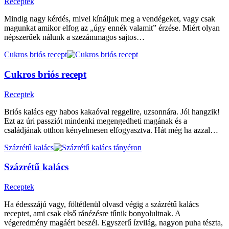
Receptek
Mindig nagy kérdés, mivel kínáljuk meg a vendégeket, vagy csak
magunkat amikor elfog az „úgy ennék valamit” érzése. Miért olyan
népszerűek nálunk a szezámmagos sajtos…
Cukros briós recept
Cukros briós recept
Receptek
Briós kalács egy habos kakaóval reggelire, uzsonnára. Jól hangzik!
Ezt az úri passziót mindenki megengedheti magának és a
családjának otthon kényelmesen elfogyasztva. Hát még ha azzal…
Százrétű kalács
Százrétű kalács
Receptek
Ha édesszájú vagy, föltétlenül olvasd végig a százrétű kalács
receptet, ami csak első ránézésre tűnik bonyolultnak. A
végeredmény magáért beszél. Egyszerű ízvilág, nagyon puha tészta,