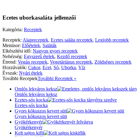
Ecetes uborkasaláta jellemzői
Kategória:
Receptek
Receptek:
Alapreceptek
,
Ecetes saláta receptek
,
Legjobb receptek
Menüsor:
Előételek
,
Saláták
Elkészítési idő:
Nagyon gyors receptek
Nehézség:
Egyszerű ételek
,
Kezdő receptek
Étrend:
Vegán receptek
,
Vegetáriánus receptek
,
Zöldséges receptek
Hozzávalók:
Cukor
,
Ecet
,
Só
,
Uborka
,
Víz
Évszak:
Nyári ételek
További
Receptek
További Receptek »
Omlós lekváros keksz
Omlós lekváros keksz
Ecetes-sós kocka
Ecetes-sós kocka
Gyors kókuszos kevert süti
Gyors kókuszos kevert süti
Gyökérkenyér
Gyökérkenyér
Kelt sajtos kifli