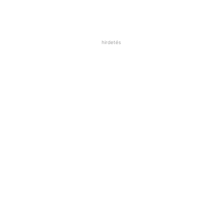
hirdetés
evőkanál ecetet, elkavarunk benne 2-3 evőkanál cukrot és fe