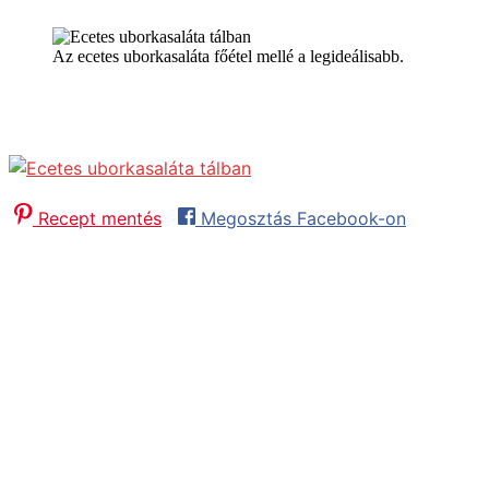
Az ecetes uborkasaláta főétel mellé a legideálisabb.
Ecetes uborkasaláta
Íme itt a részletes recept az ecetes uborkasaláta elkészít
Recept mentés
Megosztás Facebook-on
Előkészítés:
40
minutes
perc
Pihenőidő
30
minutes
perc
Összesen:
1
hour
óra
10
minutes
perc
Adag:
4
adag
Fogás:
Saláta
Konyha:
Hagyományos
Hozzávalók
1
kg
uborka
kevés
só