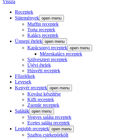
Vissza
Receptek
Sütemények
open menu
Muffin receptek
Torta receptek
Kalács receptek
Ünnepi ételek
open menu
Karácsonyi receptek
open menu
Mézeskalács receptek
Szilveszteri receptek
Újévi ételek
Húsvéti receptek
Főzelékek
Levesek
Kenyér receptek
open menu
Kovász készítése
Kifli receptek
Zsemle receptek
Saláták
open menu
Vegyes saláta receptek
Ecetes saláta receptek
Legjobb receptek
open menu
Szaftos csirkepörkölt