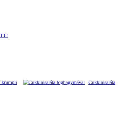
juk és a cukros, ecetes vízbe rakjuk.
ITT!
t krumpli
Cukkinisaláta