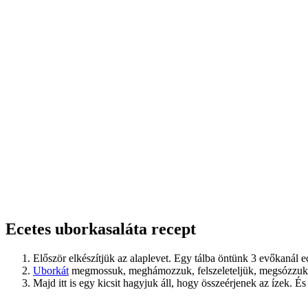
Ecetes uborkasaláta recept
Először elkészítjük az alaplevet. Egy tálba öntünk 3 evőkanál e
Uborkát
megmossuk, meghámozzuk, felszeleteljük, megsózzuk és
Majd itt is egy kicsit hagyjuk áll, hogy összeérjenek az ízek. És