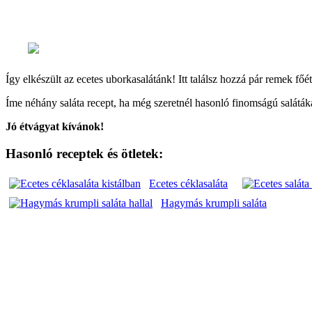
Uborkát megmossuk, meghámozzuk, felszeleteljük, meg
Majd itt is egy kicsit hagyjuk áll, hogy összeérjenek a
Így elkészült az ecetes uborkasalátánk! Itt találsz hozzá pár remek fő
Íme néhány saláta recept, ha még szeretnél hasonló finomságú salátáka
Jó étvágyat kívánok!
Hasonló receptek és ötletek:
Ecetes céklasaláta
Hagymás krumpli saláta