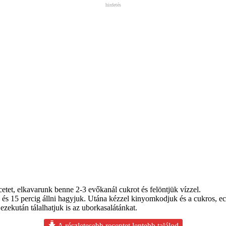
hirdetés
cetet, elkavarunk benne 2-3 evőkanál cukrot és felöntjük vízzel.
 15 percig állni hagyjuk. Utána kézzel kinyomkodjuk és a cukros, ece
 ezekután tálalhatjuk is az uborkasalátánkat.
A részletesebb receptet lentebb találod