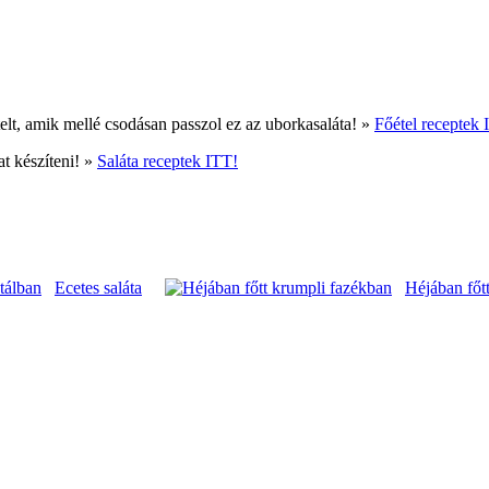
sózzuk és 15 percig állni hagyjuk. Utána kézzel kinyomkod
z ízek. És ezekután tálalhatjuk is az uborkasalátánkat.
ételt, amik mellé csodásan passzol ez az uborkasaláta! »
Főétel receptek 
t készíteni! »
Saláta receptek ITT!
Ecetes saláta
Héjában főt