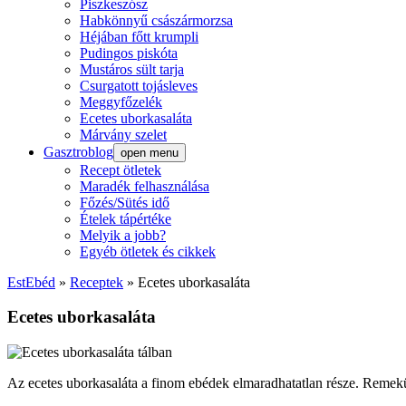
Piszkeszósz
Habkönnyű császármorzsa
Héjában főtt krumpli
Pudingos piskóta
Mustáros sült tarja
Csurgatott tojásleves
Meggyfőzelék
Ecetes uborkasaláta
Márvány szelet
Gasztroblog
open menu
Recept ötletek
Maradék felhasználása
Főzés/Sütés idő
Ételek tápértéke
Melyik a jobb?
Egyéb ötletek és cikkek
EstEbéd
»
Receptek
»
Ecetes uborkasaláta
Ecetes uborkasaláta
Az ecetes uborkasaláta a finom ebédek elmaradhatatlan része. Remekül