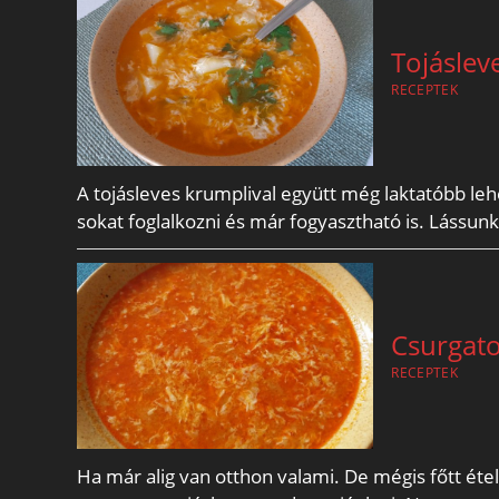
Tojáslev
RECEPTEK
A tojásleves krumplival együtt még laktatóbb leh
sokat foglalkozni és már fogyasztható is. Lássunk
Csurgato
RECEPTEK
Ha már alig van otthon valami. De mégis főtt étel