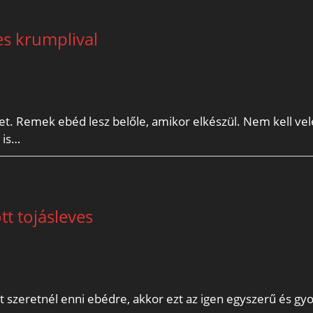
es krumplival
et. Remek ebéd lesz belőle, amikor elkészül. Nem kell vel
 is…
tt tojásleves
t szeretnél enni ebédre, akkor ezt az igen egyszerű és gy