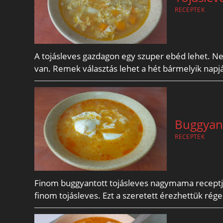
RECEPTEK
A tojásleves gazdagon egy szuper ebéd lehet. N
van. Remek választás lehet a hét bármelyik napj
Buggyant
RECEPTEK
Finom buggyantott tojásleves nagymama receptje a
finom tojásleves. Ezt a szeretett érezhettük ré