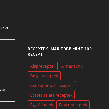
észen
RECEPTEK: MÁR TÖBB MINT 200
RECEPT
Alapreceptek
Almás sütik
Bejgli receptek
Csirkepörkölt receptek
azán
Ecetes saláta receptek
Egytálételek
Fasírt receptek