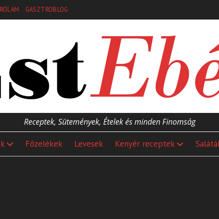
RÓLAM
GASZTROBLOG
Receptek, Sütemények, Ételek és minden Finomság
ek
Főzelékek
Levesek
Kenyér receptek
Salátá