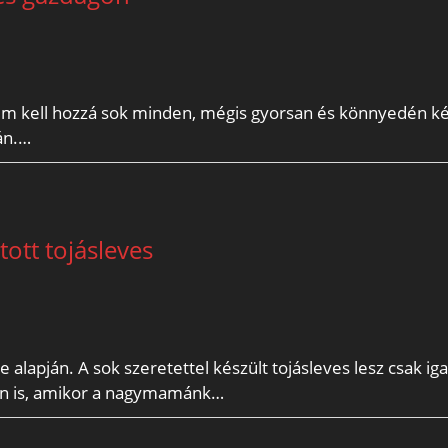
em kell hozzá sok minden, mégis gyorsan és könnyedén k
án.…
ott tojásleves
lapján. A sok szeretettel készült tojásleves lesz csak ig
gen is, amikor a nagymamánk…