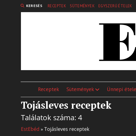
KERESÉS
RECEPTEK
SÜTEMÉNYEK
EGYSZERŰ ÉTELEK
Receptek
Sütemények
Ünnepi étel
Tojásleves receptek
Találatok száma: 4
EstEbéd
»
Tojásleves receptek