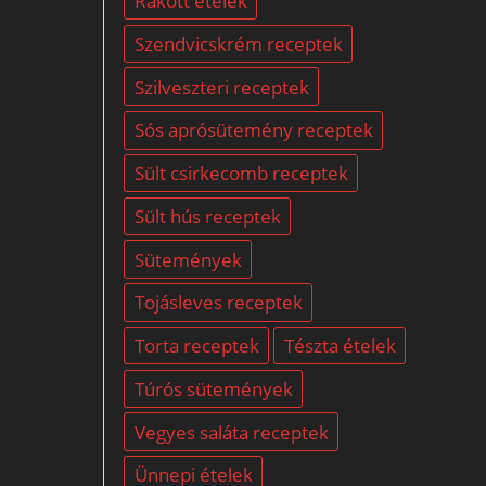
Rakott ételek
Szendvicskrém receptek
Szilveszteri receptek
Sós aprósütemény receptek
Sült csirkecomb receptek
Sült hús receptek
Sütemények
Tojásleves receptek
Torta receptek
Tészta ételek
Túrós sütemények
Vegyes saláta receptek
Ünnepi ételek