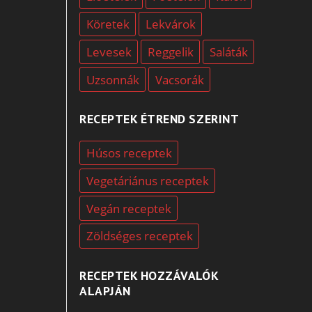
Köretek
Lekvárok
Levesek
Reggelik
Saláták
Uzsonnák
Vacsorák
RECEPTEK ÉTREND SZERINT
Húsos receptek
Vegetáriánus receptek
Vegán receptek
Zöldséges receptek
RECEPTEK HOZZÁVALÓK
ALAPJÁN