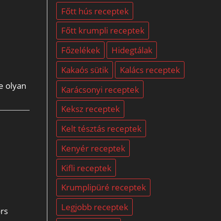
Főtt hús receptek
Főtt krumpli receptek
Főzelékek
Hidegtálak
Kakaós sütik
Kalács receptek
e olyan
Karácsonyi receptek
Keksz receptek
Kelt tésztás receptek
Kenyér receptek
Kifli receptek
Krumplipüré receptek
Legjobb receptek
ors