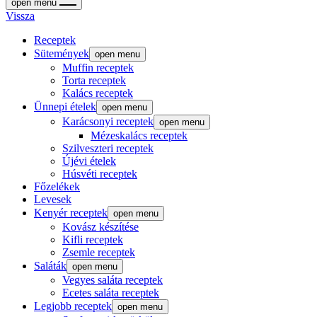
open menu
Vissza
Receptek
Sütemények
open menu
Muffin receptek
Torta receptek
Kalács receptek
Ünnepi ételek
open menu
Karácsonyi receptek
open menu
Mézeskalács receptek
Szilveszteri receptek
Újévi ételek
Húsvéti receptek
Főzelékek
Levesek
Kenyér receptek
open menu
Kovász készítése
Kifli receptek
Zsemle receptek
Saláták
open menu
Vegyes saláta receptek
Ecetes saláta receptek
Legjobb receptek
open menu