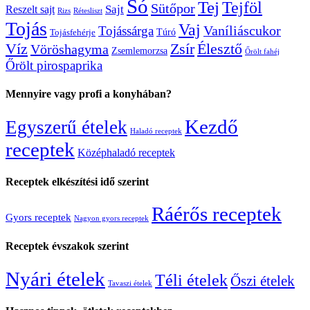
Só
Tej
Tejföl
Sütőpor
Reszelt sajt
Sajt
Rizs
Rétesliszt
Tojás
Vaj
Vaníliáscukor
Tojássárga
Tojásfehérje
Túró
Zsír
Víz
Élesztő
Vöröshagyma
Zsemlemorzsa
Őrölt fahéj
Őrölt pirospaprika
Mennyire vagy profi a konyhában?
Kezdő
Egyszerű ételek
Haladó receptek
receptek
Középhaladó receptek
Receptek elkészítési idő szerint
Ráérős receptek
Gyors receptek
Nagyon gyors receptek
Receptek évszakok szerint
Nyári ételek
Téli ételek
Őszi ételek
Tavaszi ételek