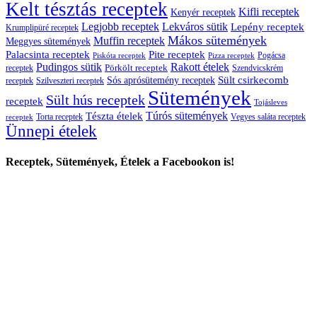
Kelt tésztás receptek
Kifli receptek
Kenyér receptek
Legjobb receptek
Lekváros sütik
Lepény receptek
Krumplipüré receptek
Mákos sütemények
Muffin receptek
Meggyes sütemények
Palacsinta receptek
Pite receptek
Pogácsa
Piskóta receptek
Pizza receptek
Pudingos sütik
Rakott ételek
Pörkölt receptek
receptek
Szendvicskrém
Sült csirkecomb
Sós aprósütemény receptek
receptek
Szilveszteri receptek
Sütemények
Sült hús receptek
receptek
Tojásleves
Túrós sütemények
Tészta ételek
Torta receptek
Vegyes saláta receptek
receptek
Ünnepi ételek
Receptek, Sütemények, Ételek a Facebookon is!