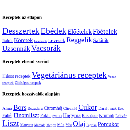
Receptek az étlapon
Desszertek
Ebédek
Főételek
Előételek
Reggelik
Köretek
Saláták
Levesek
Italok
Lekvárok
Vacsorák
Uzsonnák
Receptek étrend szerint
Vegetáriánus receptek
Húsos receptek
Vegán
Zöldséges receptek
receptek
Receptek hozzávalók alapján
Cukor
Bors
Citromhéj
Alma
Búzadara
Citromlé
Darált mák
Ecet
Finomliszt
Hagyma
Krumpli
Fahéj
Fokhagyma
Kakaópor
Lekvár
Liszt
Olaj
Porcukor
Mák
Margarin
Méz
Mazsola
Meggy
Paprika