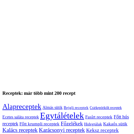
Receptek: már több mint 200 recept
Alapreceptek
Almás sütik
Bejgli receptek
Csirkepörkölt receptek
Egytálételek
Főtt hús
Fasírt receptek
Ecetes saláta receptek
Főzelékek
receptek
Főtt krumpli receptek
Kakaós sütik
Hidegtálak
Kalács receptek
Karácsonyi receptek
Keksz receptek