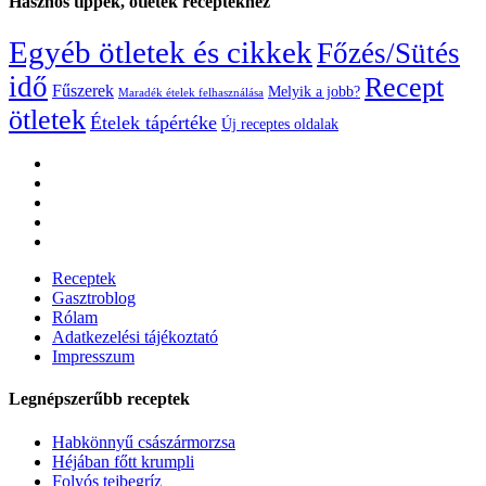
Hasznos tippek, ötletek receptekhez
Egyéb ötletek és cikkek
Főzés/Sütés
idő
Recept
Fűszerek
Melyik a jobb?
Maradék ételek felhasználása
ötletek
Ételek tápértéke
Új receptes oldalak
Receptek
Gasztroblog
Rólam
Adatkezelési tájékoztató
Impresszum
Legnépszerűbb receptek
Habkönnyű császármorzsa
Héjában főtt krumpli
Folyós tejbegríz