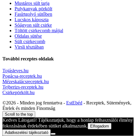
Mustáros sült tarja
Pulykanyak pörkölt
Fasírtgolyó sütőben
Lucskos káposzta
Sóágyon sült csirke
Töltött csirkecomb májjal
Oldalas sütése
Sült csirkecomb
Virsli tésztában
További receptes oldalak
Tojásleves.hu
Pogácsa-receptek.hu
Mézeskalácsreceptek.hu
Tejberizs-receptek.hu
Csirkepörkölt.hu
©2026 - Minden jog fenntartva -
EstEbéd
- Receptek, Sütemények,
Ételek és minden Finomság
Scroll to the top
Kedves Látogató! Tájékoztatjuk, hogy a honlap felhasználói élmény
fokozásának érdekében sütiket alkalmazunk.
Elfogadom
Adatkezelési tájékoztató