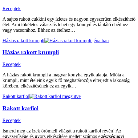
Receptek
A sajtos rakott cukkini egy ízletes és nagyon egyszerűen elkészíthető
étel. Ami tökéletes választás lehet egy könnyű és tápláló ebédhez
vagy vacsorához. Ehhez az ételhez…
Házias rakott krumpli
Házias rakott krumpli
Receptek
A házias rakott krumpli a magyar konyha egyik alapja. Mióta a
krumpli, mint ételeink egyik fő meghatározója elterjedt a lakosság
körében, elkészítésének ez az egyik…
Rakott karfiol
Rakott karfiol
Receptek
Ismerd meg az ízek örömteli világát a rakott karfiol révén! Az
egyszerűsége és gyors elkészítése mellett számos egészségügyi