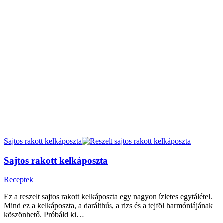
Sajtos rakott kelkáposzta
Sajtos rakott kelkáposzta
Receptek
Ez a reszelt sajtos rakott kelkáposzta egy nagyon ízletes egytálétel.
Mind ez a kelkáposzta, a darálthús, a rizs és a tejföl harmóniájának
köszönhető. Próbáld ki…