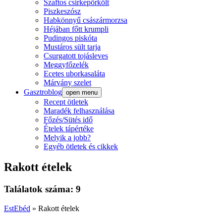
Szaftos csirkepörkölt
Piszkeszósz
Habkönnyű császármorzsa
Héjában főtt krumpli
Pudingos piskóta
Mustáros sült tarja
Csurgatott tojásleves
Meggyfőzelék
Ecetes uborkasaláta
Márvány szelet
Gasztroblog
open menu
Recept ötletek
Maradék felhasználása
Főzés/Sütés idő
Ételek tápértéke
Melyik a jobb?
Egyéb ötletek és cikkek
Rakott ételek
Találatok száma: 9
EstEbéd
»
Rakott ételek