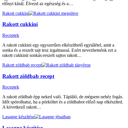
előnyt kínál. Élvezd az egészség és a…
Rakott cukkini
Rakott cukkini
Receptek
A rakott cukkini egy egyszerűen elkészíthető egytálétel, amit a
sonka és a reszelt sajt tesz izgalmassá. Ezért nevezhetnénk ezt a
rakott cukkinit sonkás-reszelt sajtos rakott…
Rakott zöldbab recept
Rakott zöldbab recept
Receptek
A rakott zöldbab épp neked való. Tápláló, de mégsem nehéz fogás.
Időt spórolhatsz, ha a pörköltet és a zöldbabot előző nap elkészíted.
A következő rakott…
Lasagne készítése
Lasagne készítése