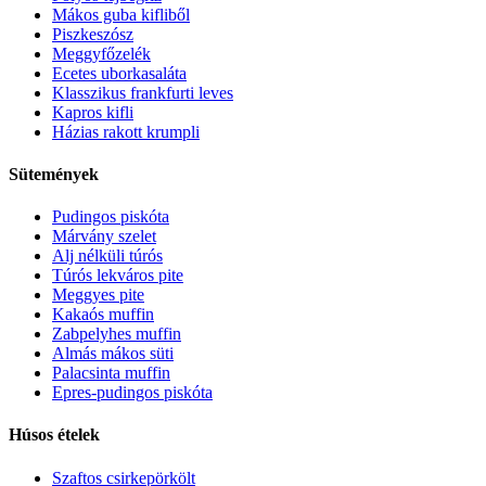
Mákos guba kifliből
Piszkeszósz
Meggyfőzelék
Ecetes uborkasaláta
Klasszikus frankfurti leves
Kapros kifli
Házias rakott krumpli
Sütemények
Pudingos piskóta
Márvány szelet
Alj nélküli túrós
Túrós lekváros pite
Meggyes pite
Kakaós muffin
Zabpelyhes muffin
Almás mákos süti
Palacsinta muffin
Epres-pudingos piskóta
Húsos ételek
Szaftos csirkepörkölt