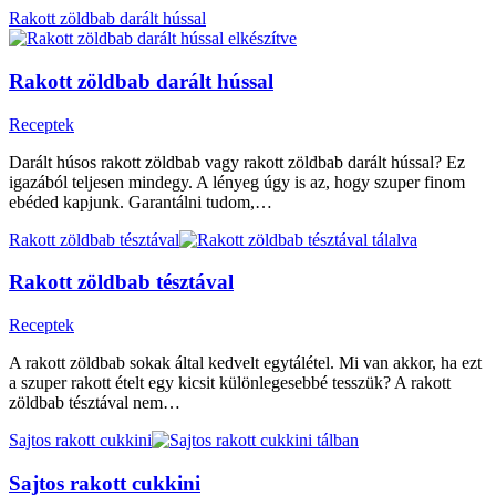
Rakott zöldbab darált hússal
Rakott zöldbab darált hússal
Receptek
Darált húsos rakott zöldbab vagy rakott zöldbab darált hússal? Ez
igazából teljesen mindegy. A lényeg úgy is az, hogy szuper finom
ebéded kapjunk. Garantálni tudom,…
Rakott zöldbab tésztával
Rakott zöldbab tésztával
Receptek
A rakott zöldbab sokak által kedvelt egytálétel. Mi van akkor, ha ezt
a szuper rakott ételt egy kicsit különlegesebbé tesszük? A rakott
zöldbab tésztával nem…
Sajtos rakott cukkini
Sajtos rakott cukkini