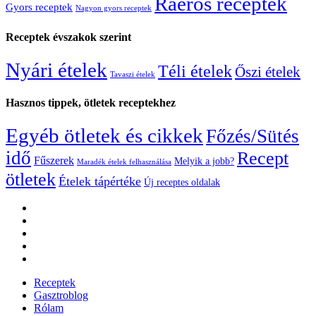
Ráérős receptek
Gyors receptek
Nagyon gyors receptek
Receptek évszakok szerint
Nyári ételek
Téli ételek
Őszi ételek
Tavaszi ételek
Hasznos tippek, ötletek receptekhez
Egyéb ötletek és cikkek
Főzés/Sütés
idő
Recept
Fűszerek
Melyik a jobb?
Maradék ételek felhasználása
ötletek
Ételek tápértéke
Új receptes oldalak
Receptek
Gasztroblog
Rólam