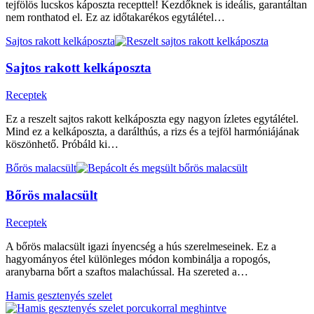
tejfölös lucskos káposzta recepttel! Kezdőknek is ideális, garantáltan
nem ronthatod el. Ez az időtakarékos egytálétel…
Sajtos rakott kelkáposzta
Sajtos rakott kelkáposzta
Receptek
Ez a reszelt sajtos rakott kelkáposzta egy nagyon ízletes egytálétel.
Mind ez a kelkáposzta, a darálthús, a rizs és a tejföl harmóniájának
köszönhető. Próbáld ki…
Bőrös malacsült
Bőrös malacsült
Receptek
A bőrös malacsült igazi ínyencség a hús szerelmeseinek. Ez a
hagyományos étel különleges módon kombinálja a ropogós,
aranybarna bőrt a szaftos malachússal. Ha szereted a…
Hamis gesztenyés szelet