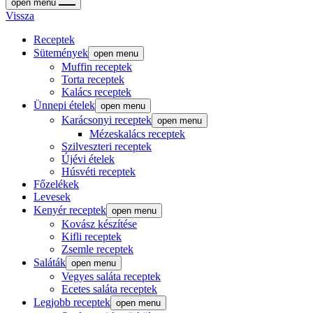
open menu
Vissza
Receptek
Sütemények
open menu
Muffin receptek
Torta receptek
Kalács receptek
Ünnepi ételek
open menu
Karácsonyi receptek
open menu
Mézeskalács receptek
Szilveszteri receptek
Újévi ételek
Húsvéti receptek
Főzelékek
Levesek
Kenyér receptek
open menu
Kovász készítése
Kifli receptek
Zsemle receptek
Saláták
open menu
Vegyes saláta receptek
Ecetes saláta receptek
Legjobb receptek
open menu