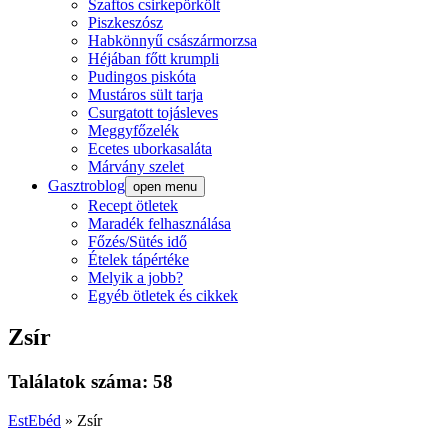
Szaftos csirkepörkölt
Piszkeszósz
Habkönnyű császármorzsa
Héjában főtt krumpli
Pudingos piskóta
Mustáros sült tarja
Csurgatott tojásleves
Meggyfőzelék
Ecetes uborkasaláta
Márvány szelet
Gasztroblog
open menu
Recept ötletek
Maradék felhasználása
Főzés/Sütés idő
Ételek tápértéke
Melyik a jobb?
Egyéb ötletek és cikkek
Zsír
Találatok száma: 58
EstEbéd
»
Zsír