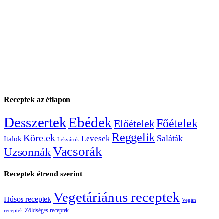
Receptek az étlapon
Desszertek
Ebédek
Főételek
Előételek
Reggelik
Köretek
Saláták
Levesek
Italok
Lekvárok
Vacsorák
Uzsonnák
Receptek étrend szerint
Vegetáriánus receptek
Húsos receptek
Vegán
Zöldséges receptek
receptek