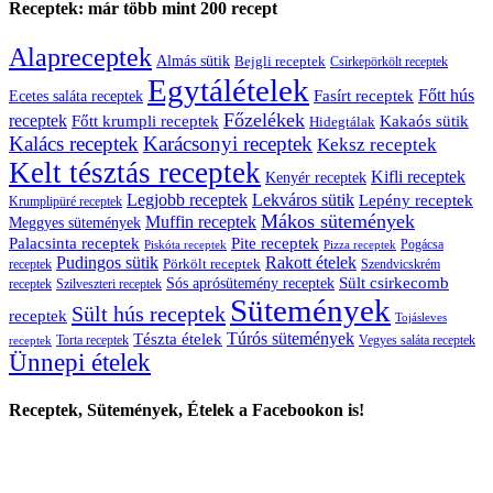
Receptek: már több mint 200 recept
Alapreceptek
Almás sütik
Bejgli receptek
Csirkepörkölt receptek
Egytálételek
Főtt hús
Fasírt receptek
Ecetes saláta receptek
Főzelékek
receptek
Főtt krumpli receptek
Kakaós sütik
Hidegtálak
Kalács receptek
Karácsonyi receptek
Keksz receptek
Kelt tésztás receptek
Kifli receptek
Kenyér receptek
Legjobb receptek
Lekváros sütik
Lepény receptek
Krumplipüré receptek
Mákos sütemények
Muffin receptek
Meggyes sütemények
Palacsinta receptek
Pite receptek
Pogácsa
Piskóta receptek
Pizza receptek
Pudingos sütik
Rakott ételek
Pörkölt receptek
receptek
Szendvicskrém
Sült csirkecomb
Sós aprósütemény receptek
receptek
Szilveszteri receptek
Sütemények
Sült hús receptek
receptek
Tojásleves
Túrós sütemények
Tészta ételek
Torta receptek
Vegyes saláta receptek
receptek
Ünnepi ételek
Receptek, Sütemények, Ételek a Facebookon is!