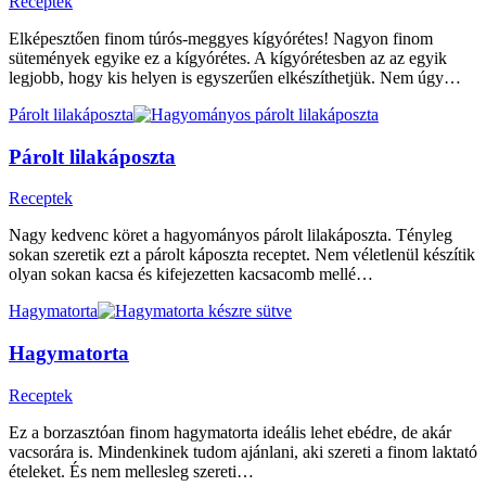
Receptek
Elképesztően finom túrós-meggyes kígyórétes! Nagyon finom
sütemények egyike ez a kígyórétes. A kígyórétesben az az egyik
legjobb, hogy kis helyen is egyszerűen elkészíthetjük. Nem úgy…
Párolt lilakáposzta
Párolt lilakáposzta
Receptek
Nagy kedvenc köret a hagyományos párolt lilakáposzta. Tényleg
sokan szeretik ezt a párolt káposzta receptet. Nem véletlenül készítik
olyan sokan kacsa és kifejezetten kacsacomb mellé…
Hagymatorta
Hagymatorta
Receptek
Ez a borzasztóan finom hagymatorta ideális lehet ebédre, de akár
vacsorára is. Mindenkinek tudom ajánlani, aki szereti a finom laktató
ételeket. És nem mellesleg szereti…