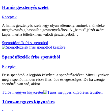
Hamis gesztenyés szelet
Receptek
A hamis gesztenyés szelet egy olyan sütemény, aminek a tölteléke
megtévesztésig hasonlít a gesztenyeízéhez. A „hamis” jelzőt azért
kapta, mert a töltelék nem valódi gesztenyéből…
Spenótfőzelék friss spenótból
Spenótfőzelék friss spenótból
Receptek
Friss spenótból a legjobb készíteni a spenótfőzeléket. Mivel ilyenkor
még a spenót minden része friss, üde és egészséges. De ha zsenge
spenótról van szó, akkor…
Túrós-meggyes kígyórétes
Túrós-meggyes kígyórétes