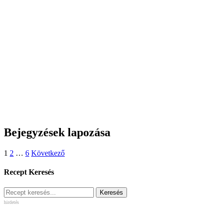
Bejegyzések lapozása
1
2
…
6
Következő
Recept Keresés
hirdetés