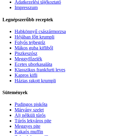
Adatkezelési tájékoztató
Impresszum
Legnépszerűbb receptek
Habkönnyű császármorzsa
Héjában főtt krumpli
Folyós tejbegríz
Mákos guba kifliből
Piszkeszósz
Meggyfőzelék
Ecetes uborkasaláta
Klasszikus frankfurti leves
Kapros kifli
Házias rakott krumpli
Sütemények
Pudingos piskóta
Márvány szelet
Alj nélküli túrós
Túrós lekváros pite
Meggyes pite
Kakaós muffin