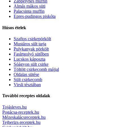
Zabpelyhes muffin
Almás mákos süti
Palacsinta muffin
Epres-pudingos piskóta
Húsos ételek
Szaftos csirkepörkölt
Mustáros sült tarja
Pulykanyak pörkölt
Fasírtgolyó sütőben
Lucskos káposzta
Sóágyon sült csirke
Töltött csirkecomb májjal
Oldalas sütése
Sült csirkecomb
Virsli tésztában
További receptes oldalak
Tojásleves.hu
Pogácsa-receptek.hu
Mézeskalácsreceptek.hu
Tejberizs-receptek.hu