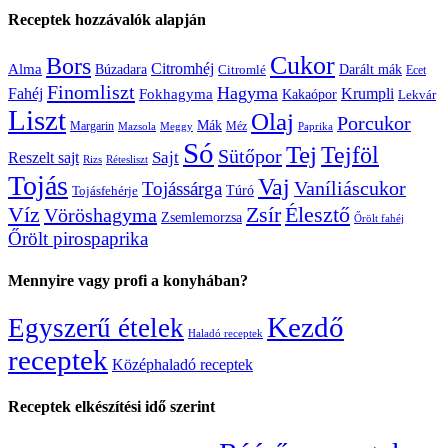
Receptek hozzávalók alapján
Cukor
Bors
Citromhéj
Alma
Búzadara
Citromlé
Darált mák
Ecet
Finomliszt
Hagyma
Krumpli
Fahéj
Fokhagyma
Kakaópor
Lekvár
Liszt
Olaj
Porcukor
Mák
Margarin
Méz
Mazsola
Meggy
Paprika
Só
Tej
Tejföl
Sütőpor
Reszelt sajt
Sajt
Rizs
Rétesliszt
Tojás
Vaj
Vaníliáscukor
Tojássárga
Tojásfehérje
Túró
Zsír
Víz
Élesztő
Vöröshagyma
Zsemlemorzsa
Őrölt fahéj
Őrölt pirospaprika
Mennyire vagy profi a konyhában?
Kezdő
Egyszerű ételek
Haladó receptek
receptek
Középhaladó receptek
Receptek elkészítési idő szerint