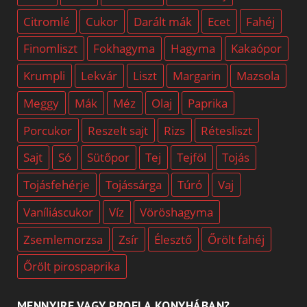
Citromlé
Cukor
Darált mák
Ecet
Fahéj
Finomliszt
Fokhagyma
Hagyma
Kakaópor
Krumpli
Lekvár
Liszt
Margarin
Mazsola
Meggy
Mák
Méz
Olaj
Paprika
Porcukor
Reszelt sajt
Rizs
Rétesliszt
Sajt
Só
Sütőpor
Tej
Tejföl
Tojás
Tojásfehérje
Tojássárga
Túró
Vaj
Vaníliáscukor
Víz
Vöröshagyma
Zsemlemorzsa
Zsír
Élesztő
Őrölt fahéj
Őrölt pirospaprika
MENNYIRE VAGY PROFI A KONYHÁBAN?