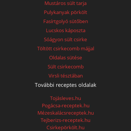
Mustáros sült tarja
Pulykanyak pörkölt
Fasírtgolyó sütőben
Lucskos káposzta
Sóágyon sült csirke
Töltött csirkecomb májjal
Oldalas sütése
Sült csirkecomb
Virsli tésztában
További receptes oldalak
Tojásleves.hu
Pogácsa-receptek.hu
Mézeskalácsreceptek.hu
Tejberizs-receptek.hu
Csirkepörkölt.hu