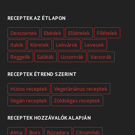
RECEPTEK AZ ÉTLAPON
Desszertek
Ebédek
Előételek
Főételek
Italok
Köretek
Lekvárok
Levesek
Reggelik
Saláták
Uzsonnák
Vacsorák
RECEPTEK ÉTREND SZERINT
Húsos receptek
Vegetáriánus receptek
Vegán receptek
Zöldséges receptek
RECEPTEK HOZZÁVALÓK ALAPJÁN
Alma
Bors
Búzadara
Citromhéj