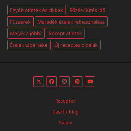
Egyéb ötletek és cikkek
Főzés/Sütés idő
Fűszerek
Maradék ételek felhasználása
Melyik a jobb?
Recept ötletek
Ételek tápértéke
Új receptes oldalak
Receptek
Gasztroblog
Rólam