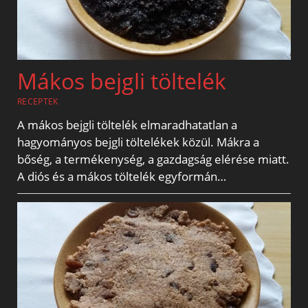
Mákos bejgli töltelék
RECEPTEK
A mákos bejgli töltelék elmaradhatatlan a
hagyományos bejgli töltelékek közül. Mákra a
bőség, a termékenység, a gazdagság elérése miatt.
A diós és a mákos töltelék egyformán…