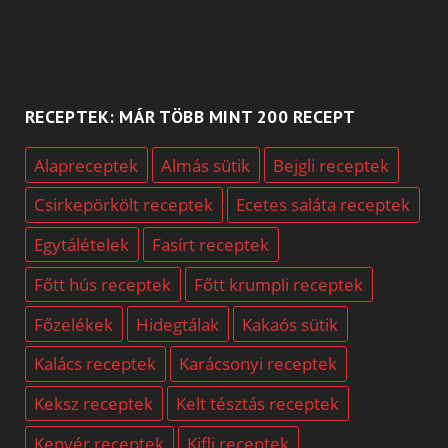
RECEPTEK: MÁR TÖBB MINT 200 RECEPT
Alapreceptek
Almás sütik
Bejgli receptek
Csirkepörkölt receptek
Ecetes saláta receptek
Egytálételek
Fasírt receptek
Főtt hús receptek
Főtt krumpli receptek
Főzelékek
Hidegtálak
Kakaós sütik
Kalács receptek
Karácsonyi receptek
Keksz receptek
Kelt tésztás receptek
Kenyér receptek
Kifli receptek