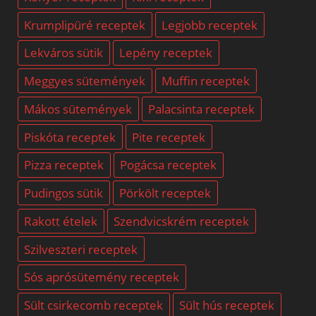
Krumplipüré receptek
Legjobb receptek
Lekváros sütik
Lepény receptek
Meggyes sütemények
Muffin receptek
Mákos sütemények
Palacsinta receptek
Piskóta receptek
Pite receptek
Pizza receptek
Pogácsa receptek
Pudingos sütik
Pörkölt receptek
Rakott ételek
Szendvicskrém receptek
Szilveszteri receptek
Sós aprósütemény receptek
Sült csirkecomb receptek
Sült hús receptek