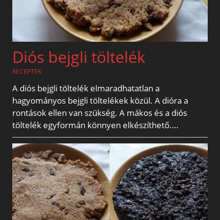
Diós bejgli töltelék
RECEPTEK
A diós bejgli töltelék elmaradhatatlan a
hagyományos bejgli töltelékek közül. A dióra a
rontások ellen van szükség. A mákos és a diós
töltelék egyformán könnyen elkészíthető.…