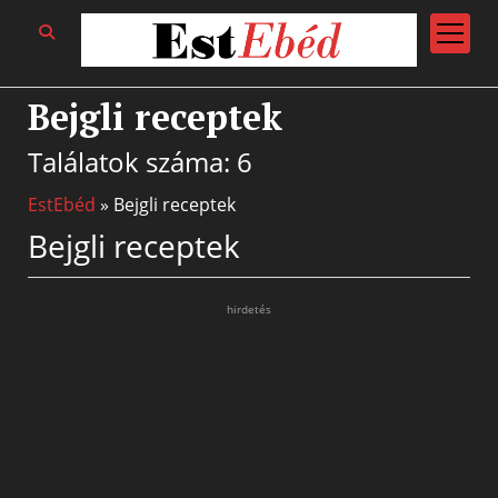
open
menu
Bejgli receptek
Találatok száma: 6
EstEbéd
»
Bejgli receptek
Bejgli receptek
hirdetés