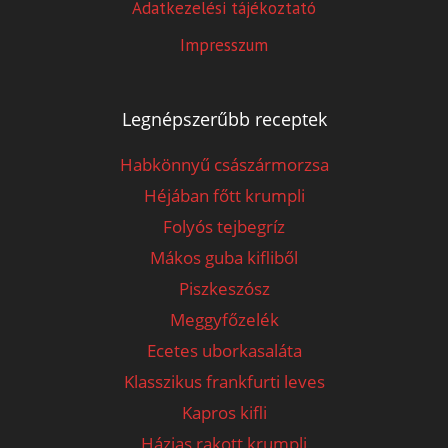
Adatkezelési tájékoztató
Impresszum
Legnépszerűbb receptek
Habkönnyű császármorzsa
Héjában főtt krumpli
Folyós tejbegríz
Mákos guba kifliből
Piszkeszósz
Meggyfőzelék
Ecetes uborkasaláta
Klasszikus frankfurti leves
Kapros kifli
Házias rakott krumpli