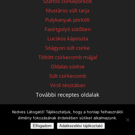
Szaftos csirkepörkölt
Mustáros sült tarja
Pulykanyak pörkölt
Fasírtgolyó sütőben
Lucskos káposzta
Sóágyon sült csirke
Töltött csirkecomb májjal
Oldalas sütése
Sült csirkecomb
Virsli tésztában
További receptes oldalak
Tojásleves.hu
Kedves Látogató! Tájékoztatjuk, hogy a honlap felhasználói
Pogácsa-receptek.hu
élmény fokozásának érdekében sütiket alkalmazunk.
Mézeskalácsreceptek.hu
Elfogadom
Adatkezelési tájékoztató
Tejberizs-receptek.hu