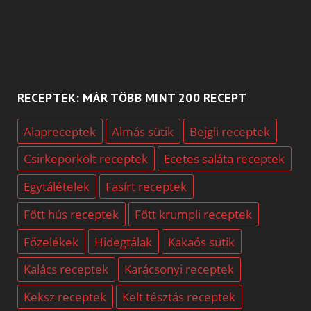
RECEPTEK: MÁR TÖBB MINT 200 RECEPT
Alapreceptek
Almás sütik
Bejgli receptek
Csirkepörkölt receptek
Ecetes saláta receptek
Egytálételek
Fasírt receptek
Főtt hús receptek
Főtt krumpli receptek
Főzelékek
Hidegtálak
Kakaós sütik
Kalács receptek
Karácsonyi receptek
Keksz receptek
Kelt tésztás receptek