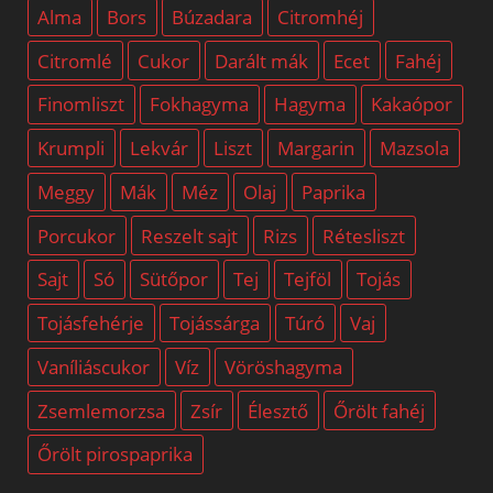
Alma
Bors
Búzadara
Citromhéj
Citromlé
Cukor
Darált mák
Ecet
Fahéj
Finomliszt
Fokhagyma
Hagyma
Kakaópor
Krumpli
Lekvár
Liszt
Margarin
Mazsola
Meggy
Mák
Méz
Olaj
Paprika
Porcukor
Reszelt sajt
Rizs
Rétesliszt
Sajt
Só
Sütőpor
Tej
Tejföl
Tojás
Tojásfehérje
Tojássárga
Túró
Vaj
Vaníliáscukor
Víz
Vöröshagyma
Zsemlemorzsa
Zsír
Élesztő
Őrölt fahéj
Őrölt pirospaprika