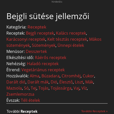
hirdetés:
Bejgli sütése jellemzői
Kategória:
Receptek
Receptek:
Bejgli receptek
,
Kalács receptek
,
Karácsonyi receptek
,
Kelt tésztás receptek
,
Mákos
sütemények
,
Sütemények
,
Ünnepi ételek
Menüsor:
Desszertek
Elkészítési idő:
Ráérős receptek
Nehézség:
Haladó receptek
Étrend:
Vegetáriánus receptek
Hozzávalók:
Alma
,
Búzadara
,
Citromhéj
,
Cukor
,
Darált dió
,
Darált mák
,
Dió
,
Élesztő
,
Liszt
,
Mák
,
Mazsola
,
Só
,
Tej
,
Tojás
,
Tojássárga
,
Vaj
,
Víz
,
Zsemlemorzsa
Évszak:
Téli ételek
További
Receptek
További Receptek »