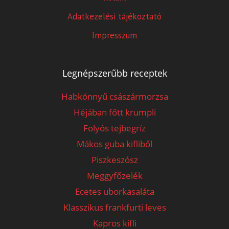
Adatkezelési tájékoztató
Impresszum
Legnépszerűbb receptek
Habkönnyű császármorzsa
Héjában főtt krumpli
Folyós tejbegríz
Mákos guba kifliből
Piszkeszósz
Meggyfőzelék
Ecetes uborkasaláta
Klasszikus frankfurti leves
Kapros kifli