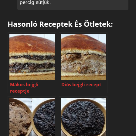
percig sütjük.
Hasonló Receptek És Ötletek:
Mákos bejgli
Diós bejgli recept
receptje