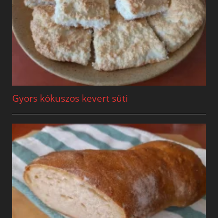
Gyors kókuszos kevert süti