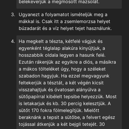
belekeverjük a megmosott mazsolát.
Ugyanezt a folyamatot ismételjük meg a
mákkal is. Csak itt a zsemlemorzsa helyet
búzadarát és a víz helyet tejet használunk.
Ha megkelt a tészta, kétfelé vágjuk és
egyenként téglalap alakúra kinyújtjuk, a
hosszabbik oldala legyen a hasunk felé.
Ezután rákenjük az egyikre a diós, a másikra
a mákos tölteléket úgy, hogy a széleket
szabadon hagyjuk. Ha ezzel megvagyunk
feltekerjük a tésztát, a két végén kicsit
visszahajtjuk és óvatosan alányúlva a
sütőpapírral kibélelt tepsibe helyezzük. Most
is letakarjuk és kb. 30 percig kelesztjük. A
sütőt 170 fokra fölmelegítjük. Mielőtt
beraknánk a tepsit a sütőbe, a felvert egész
tojással átkenjük a két bejgli tetejét. 30