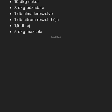
10
dkg
cukor
3
dkg
búzadara
1
db
alma lereszelve
1
db
citrom reszelt héja
1,5
dl
tej
5
dkg
mazsola
hirdetés