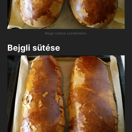
Bejgli sütése szentestére.
Bejgli sütése