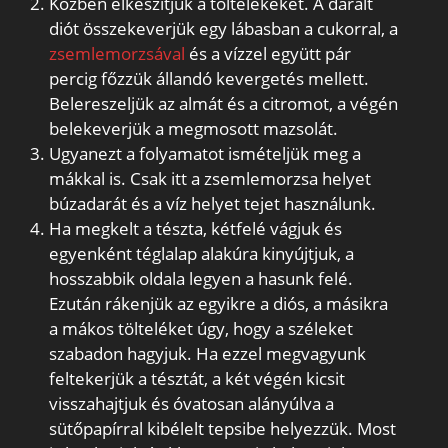
Közben elkészítjük a töltelékeket. A darált
diót összekeverjük egy lábasban a cukorral, a
zsemlemorzsával
és a vízzel együtt pár
percig főzzük állandó kevergetés mellett.
Belereszeljük az almát és a citromot, a végén
belekeverjük a megmosott mazsolát.
Ugyanezt a folyamatot ismételjük meg a
mákkal is. Csak itt a zsemlemorzsa helyet
búzadarát és a víz helyet tejet használunk.
Ha megkelt a tészta, kétfelé vágjuk és
egyenként téglalap alakúra kinyújtjuk, a
hosszabbik oldala legyen a hasunk felé.
Ezután rákenjük az egyikre a diós, a másikra
a mákos tölteléket úgy, hogy a széleket
szabadon hagyjuk. Ha ezzel megvagyunk
feltekerjük a tésztát, a két végén kicsit
visszahajtjuk és óvatosan alányúlva a
sütőpapírral kibélelt tepsibe helyezzük. Most