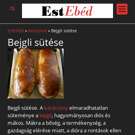
open
menu
EstEbéd
»
Receptek
»
Bejgli sütése
Bejgli sütése
Bejgli sütése. A
karácsony
elmaradhatatlan
süteménye a
bejgli
, hagyományosan diós és
mákos. Mákra a bőség, a termékenység, a
gazdagság elérése miatt, a dióra a rontások ellen