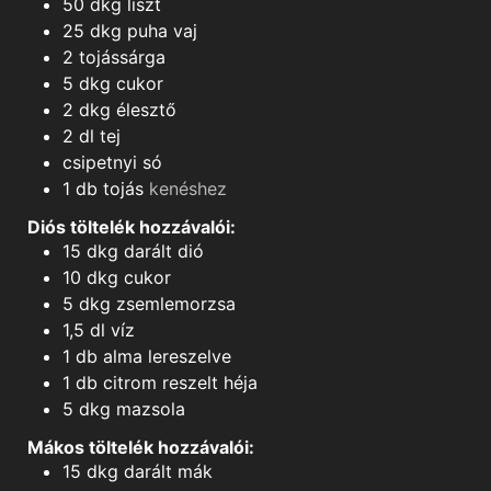
50
dkg
liszt
25
dkg
puha vaj
2
tojássárga
5
dkg
cukor
2
dkg
élesztő
2
dl
tej
csipetnyi
só
1
db
tojás
kenéshez
Diós töltelék hozzávalói:
15
dkg
darált dió
10
dkg
cukor
5
dkg
zsemlemorzsa
1,5
dl
víz
1
db
alma lereszelve
1
db
citrom reszelt héja
5
dkg
mazsola
Mákos töltelék hozzávalói:
15
dkg
darált mák