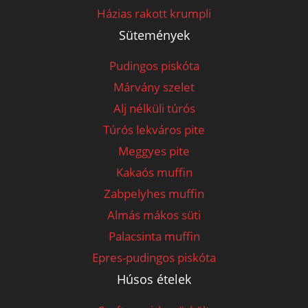
Házias rakott krumpli
Sütemények
Pudingos piskóta
Márvány szelet
Alj nélküli túrós
Túrós lekváros pite
Meggyes pite
Kakaós muffin
Zabpelyhes muffin
Almás mákos süti
Palacsinta muffin
Epres-pudingos piskóta
Húsos ételek