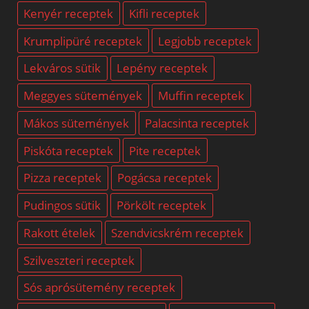
Kenyér receptek
Kifli receptek
Krumplipüré receptek
Legjobb receptek
Lekváros sütik
Lepény receptek
Meggyes sütemények
Muffin receptek
Mákos sütemények
Palacsinta receptek
Piskóta receptek
Pite receptek
Pizza receptek
Pogácsa receptek
Pudingos sütik
Pörkölt receptek
Rakott ételek
Szendvicskrém receptek
Szilveszteri receptek
Sós aprósütemény receptek