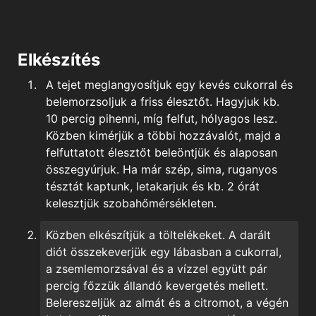
Elkészítés
A tejet meglangyosítjuk egy kevés cukorral és
belemorzsoljuk a friss élesztőt. Hagyjuk kb.
10 percig pihenni, míg felfut, hólyagos lesz.
Közben kimérjük a többi hozzávalót, majd a
felfuttatott élesztőt beleöntjük és alaposan
összegyúrjuk. Ha már szép, sima, ruganyos
tésztát kaptunk, letakarjuk és kb. 2 órát
kelesztjük szobahőmérsékleten.
Közben elkészítjük a töltelékeket. A darált
diót összekeverjük egy lábasban a cukorral,
a
zsemlemorzsával és a vízzel együtt pár
percig főzzük állandó kevergetés mellett.
Belereszeljük az almát és a citromot, a végén