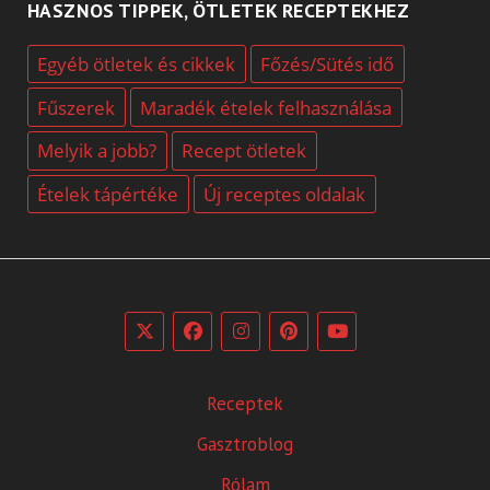
HASZNOS TIPPEK, ÖTLETEK RECEPTEKHEZ
Egyéb ötletek és cikkek
Főzés/Sütés idő
Fűszerek
Maradék ételek felhasználása
Melyik a jobb?
Recept ötletek
Ételek tápértéke
Új receptes oldalak
Receptek
Gasztroblog
Rólam