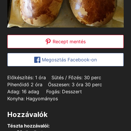
Recept mentés
Megosztás Facebook-on
hour
minutes
Előkészítés:
1
óra
Sütés / Főzés:
30
perc
hours
hours
minutes
Pihenőidő
2
óra
Összesen:
3
óra
30
perc
Adag:
16
adag
Fogás:
Desszert
Konyha:
Hagyományos
Hozzávalók
Tészta hozzávalói: