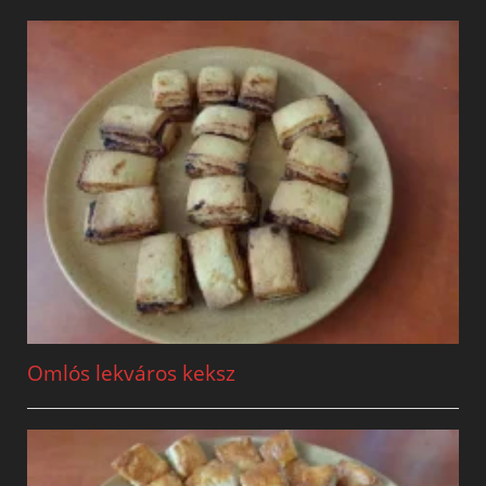
Omlós lekváros keksz