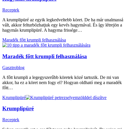
Receptek
A krumplipüré az egyik legkedveltebb köret. De ha már unalmassá
vált, akkor felturbózhatjuk egy kevés hagymával. És így létrejön a
hagymás krumplipüré. A hagyma frissége…
Maradék főtt krumpli felhasználása
Maradék főtt krumpli felhasználása
Gasztroblog
A főtt krumpli a legegyszerűbb köretek közé tartozik. De mi van
akkor, ha ez a köret nem fogy el? Hogyan oldható meg a maradék
főtt…
Krumplipüré
Krumplipüré
Receptek