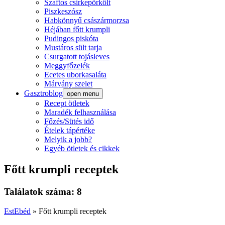
Szaftos csirkepörkölt
Piszkeszósz
Habkönnyű császármorzsa
Héjában főtt krumpli
Pudingos piskóta
Mustáros sült tarja
Csurgatott tojásleves
Meggyfőzelék
Ecetes uborkasaláta
Márvány szelet
Gasztroblog
open menu
Recept ötletek
Maradék felhasználása
Főzés/Sütés idő
Ételek tápértéke
Melyik a jobb?
Egyéb ötletek és cikkek
Főtt krumpli receptek
Találatok száma: 8
EstEbéd
»
Főtt krumpli receptek