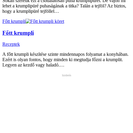
Sokan szeretik ezt a csodálatosan puha krumplipürét. De vajon mi
lehet a krumplipüré puhaságának a titka? Talán a tejföl? Az biztos,
hogy a krumplipüré tejföllel…
Főtt krumpli
Főtt krumpli
Receptek
A főtt krumpli készítése szinte mindennapos folyamat a konyhában.
Ezért is olyan fontos, hogy minden ki megtudja főzni a krumplit.
Legyen az kezdő vagy haladó.…
hirdetés