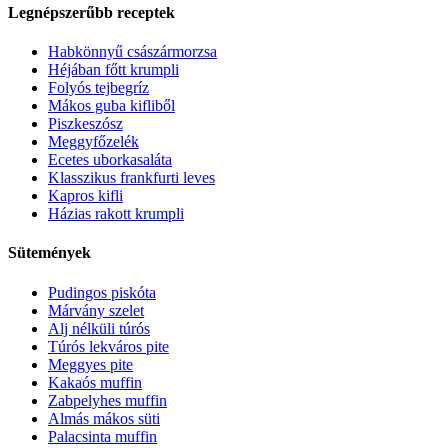
Legnépszerűbb receptek
Habkönnyű császármorzsa
Héjában főtt krumpli
Folyós tejbegríz
Mákos guba kifliből
Piszkeszósz
Meggyfőzelék
Ecetes uborkasaláta
Klasszikus frankfurti leves
Kapros kifli
Házias rakott krumpli
Sütemények
Pudingos piskóta
Márvány szelet
Alj nélküli túrós
Túrós lekváros pite
Meggyes pite
Kakaós muffin
Zabpelyhes muffin
Almás mákos süti
Palacsinta muffin