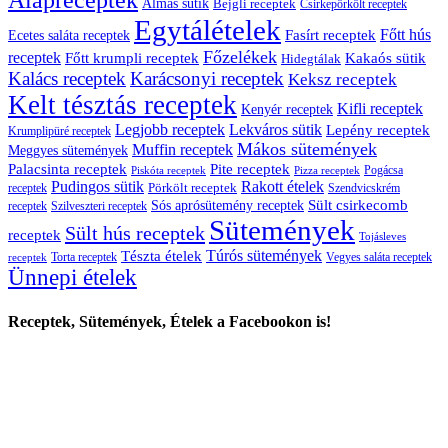
Almás sütik
Bejgli receptek
Csirkepörkölt receptek
Egytálételek
Főtt hús
Fasírt receptek
Ecetes saláta receptek
Főzelékek
receptek
Főtt krumpli receptek
Kakaós sütik
Hidegtálak
Kalács receptek
Karácsonyi receptek
Keksz receptek
Kelt tésztás receptek
Kifli receptek
Kenyér receptek
Legjobb receptek
Lekváros sütik
Lepény receptek
Krumplipüré receptek
Mákos sütemények
Muffin receptek
Meggyes sütemények
Palacsinta receptek
Pite receptek
Pogácsa
Piskóta receptek
Pizza receptek
Pudingos sütik
Rakott ételek
Pörkölt receptek
receptek
Szendvicskrém
Sült csirkecomb
Sós aprósütemény receptek
receptek
Szilveszteri receptek
Sütemények
Sült hús receptek
receptek
Tojásleves
Túrós sütemények
Tészta ételek
Torta receptek
Vegyes saláta receptek
receptek
Ünnepi ételek
Receptek, Sütemények, Ételek a Facebookon is!