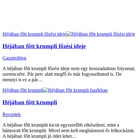
Héjában főtt krumpli főzési ideje
Héjában főtt krumpli főzési ideje
Gasztroblog
A héjában főtt krumpli főzési ideje nem egy hosszadalmas folyamat,
szerencsére. Pár perc alatt megfő és már fogyaszthatod is. De
mennyi is ez a pár…
Héjában főtt krumpli
Héjában főtt krumpli
Receptek
A héjában főtt krumplit kicsit egyszerűbb elkészíteni, mint a
hámozott főtt krumplit. Mivel nem kell meghámozni és felkockázni.
A héjában főtt krumpli jó ötlet lehet…