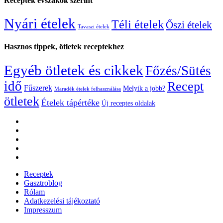
Receptek évszakok szerint
Nyári ételek
Téli ételek
Őszi ételek
Tavaszi ételek
Hasznos tippek, ötletek receptekhez
Egyéb ötletek és cikkek
Főzés/Sütés
idő
Recept
Fűszerek
Melyik a jobb?
Maradék ételek felhasználása
ötletek
Ételek tápértéke
Új receptes oldalak
Receptek
Gasztroblog
Rólam
Adatkezelési tájékoztató
Impresszum