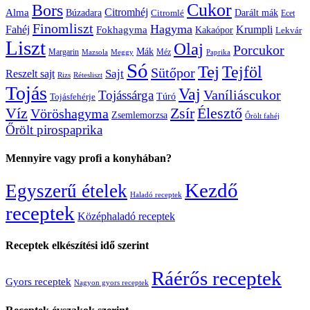
Cukor
Bors
Citromhéj
Alma
Búzadara
Citromlé
Darált mák
Ecet
Finomliszt
Hagyma
Krumpli
Fahéj
Fokhagyma
Kakaópor
Lekvár
Liszt
Olaj
Porcukor
Mák
Margarin
Méz
Mazsola
Meggy
Paprika
Só
Tej
Tejföl
Sütőpor
Reszelt sajt
Sajt
Rizs
Rétesliszt
Tojás
Vaj
Vaníliáscukor
Tojássárga
Tojásfehérje
Túró
Zsír
Víz
Élesztő
Vöröshagyma
Zsemlemorzsa
Őrölt fahéj
Őrölt pirospaprika
Mennyire vagy profi a konyhában?
Kezdő
Egyszerű ételek
Haladó receptek
receptek
Középhaladó receptek
Receptek elkészítési idő szerint
Ráérős receptek
Gyors receptek
Nagyon gyors receptek