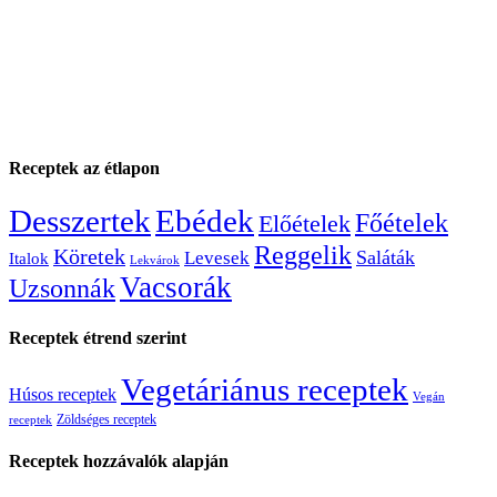
Receptek az étlapon
Desszertek
Ebédek
Főételek
Előételek
Reggelik
Köretek
Saláták
Levesek
Italok
Lekvárok
Vacsorák
Uzsonnák
Receptek étrend szerint
Vegetáriánus receptek
Húsos receptek
Vegán
Zöldséges receptek
receptek
Receptek hozzávalók alapján