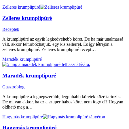
Zelleres krumplipüré
Zelleres krumplipüré
Receptek
A krumplipüré az egyik legkedveltebb köret. De ha már unalmassá
vált, akkor felturbózhatjuk, egy kis zellerrel. És így létrejön a
zelleres krumplipüré. Zelleres krumplipüré recept…
Maradék krumplipüré
Maradék krumplipüré
Gasztroblog
A krumplipüré a legnépszerűbb, legpuhább köretek közé tartozik.
De mi van akkor, ha ez a szuper habos köret nem fogy el? Hogyan
oldható meg a…
Hagymás krumplipüré
Hagymás krumplipüré