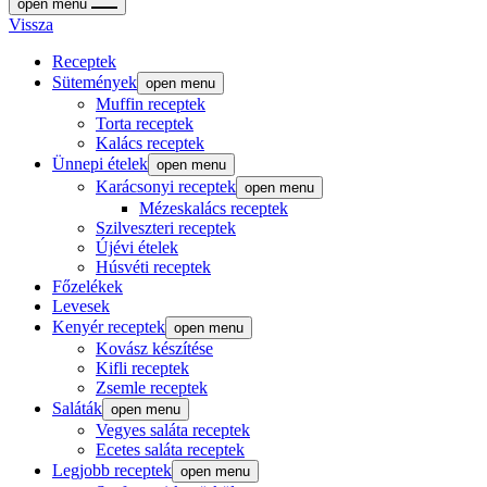
open menu
Vissza
Receptek
Sütemények
open menu
Muffin receptek
Torta receptek
Kalács receptek
Ünnepi ételek
open menu
Karácsonyi receptek
open menu
Mézeskalács receptek
Szilveszteri receptek
Újévi ételek
Húsvéti receptek
Főzelékek
Levesek
Kenyér receptek
open menu
Kovász készítése
Kifli receptek
Zsemle receptek
Saláták
open menu
Vegyes saláta receptek
Ecetes saláta receptek
Legjobb receptek
open menu