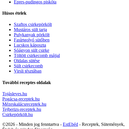
Epres-pudingos piskóta
Húsos ételek
Szaftos csirkepörkölt
Mustáros sült tarja
Pulykanyak pörkölt
Fasírtgolyó sütőben
Lucskos káposzta
Sóágyon sült csirke
Töltött csirkecomb májjal
Oldalas sütése
Sült csirkecomb
Virsli tésztában
További receptes oldalak
Tojásleves.hu
Pogácsa-receptek.hu
Mézeskalácsreceptek.hu
Tejberizs-receptek.hu
Csirkepörkölt.hu
©2026 - Minden jog fenntartva -
EstEbéd
- Receptek, Sütemények,