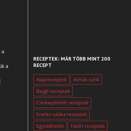
 a
RECEPTEK: MÁR TÖBB MINT 200
RECEPT
ük a
Alapreceptek
Almás sütik
t
Bejgli receptek
Csirkepörkölt receptek
Ecetes saláta receptek
Egytálételek
Fasírt receptek