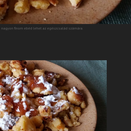
 nagyon finom ebéd lehet az egészcsalád számára.