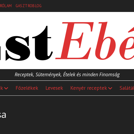
RÓLAM
GASZTROBLOG
Receptek, Sütemények, Ételek és minden Finomság
ek
Főzelékek
Levesek
Kenyér receptek
Salátá
sa