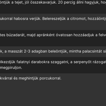
ntjük a tejet, jól összekavarjuk. 20 percig állni hagyjuk, h
ukorral habosra verjük. Belereszeljük a citromot, hozzáöntj
ztes búzadarát, majd apránként óvatosan hozzáadjuk a felv
uk, a masszát 2-3 adagban beleöntjük, mintha
palacsintát s
 elkezdjük falatnyi darabokra szaggatni, a serpenyőt rázogat
megpiruljon.
kvárral és meghintjük porcukorral.