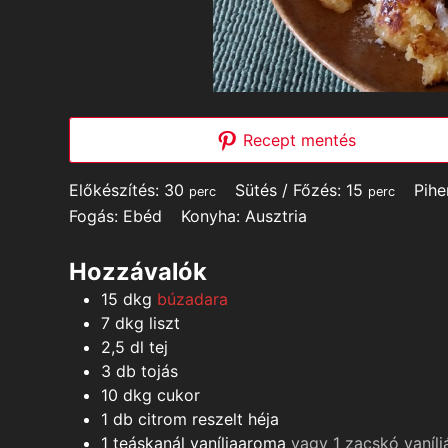
Recept mentés
minutes
minutes
Előkészítés:
30
Sütés / Főzés:
15
Pih
perc
perc
Fogás:
Ebéd
Konyha:
Ausztria
Hozzávalók
15
dkg
búzadara
7
dkg
liszt
2,5
dl
tej
3
db
tojás
10
dkg
cukor
1
db
citrom reszelt héja
1
teáskanál
vaníliaaroma
vagy 1 zacskó vaníli