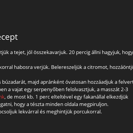
ecept
jük a tejet, jól összekavarjuk. 20 percig állni hagyjuk, hogy
korral habosra verjük. Belereszeljük a citromot, hozzáöntj
es búzadarát, majd apránként óvatosan hozzáadjuk a felver
en a vajat egy serpenyőben felolvasztjuk, a masszát 2-3
nk
, de most kb. 1 perc elteltével egy fakanállal elkezdjük
ogatni, hogy a tészta minden oldala megpiruljon.
soljuk lekvárral és meghintjük porcukorral.