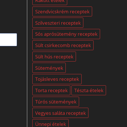
Rakott ételek
Szendvicskrém receptek
Szilveszteri receptek
Sós aprósütemény receptek
Sült csirkecomb receptek
Sült hús receptek
Sütemények
Tojásleves receptek
Torta receptek
Tészta ételek
Túrós sütemények
Vegyes saláta receptek
Ünnepi ételek