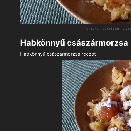
A habkönnyű császármorzsa
Habkönnyű császármorzsa
Habkönnyű császármorzsa recept