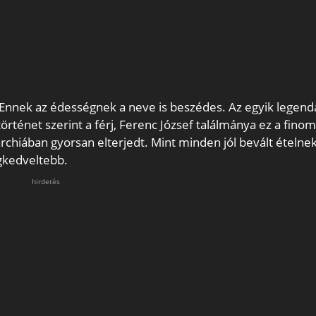
Ennek az édességnek a neve is beszédes. Az egyik legend
 történet szerint a férj, Ferenc József találmánya ez a fino
rchiában gyorsan elterjedt. Mint minden jól bevált ételne
egkedveltebb.
hirdetés