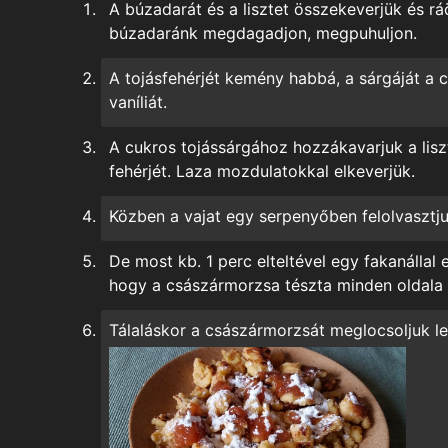
A búzadarát és a lisztet összekeverjük és ráö
búzadaránk megdagadjon, megpuhuljon.
A tojásfehérjét kemény habbá, a sárgáját a c
vaníliát.
A cukros tojássárgához hozzákavarjuk a lis
fehérjét. Laza mozdulatokkal elkeverjük.
Közben a vajat egy serpenyőben felolvasztj
De most kb. 1 perc elteltével egy fakanállal
hogy a császármorzsa tészta minden oldala 
Tálaláskor a császármorzsát meglocsoljuk le