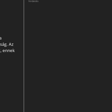
hirdetés
a
mság. Az
k, ennek