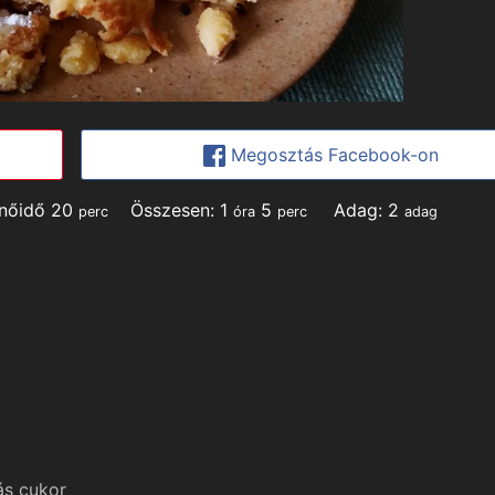
Megosztás Facebook-on
minutes
hour
minutes
enőidő
20
Összesen:
1
5
Adag:
2
perc
óra
perc
adag
ás cukor