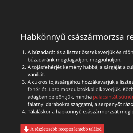
Habkönnyű császármorzsa r
A búzadarát és a lisztet összekeverjük és ráönt
búzadaránk megdagadjon, megpuhuljon.
A tojásfehérjét kemény habbá, a sárgáját a cu
vaníliát.
A cukros tojássárgához hozzákavarjuk a liszt
fehérjét. Laza mozdulatokkal elkeverjük. Közb
adagban beleöntjük, mintha
palacsintát sütné
falatnyi darabokra szaggatni, a serpenyőt ráz
Tálaláskor a habkönnyű császármorzsát megloc
A részletesebb receptet lentebb találod