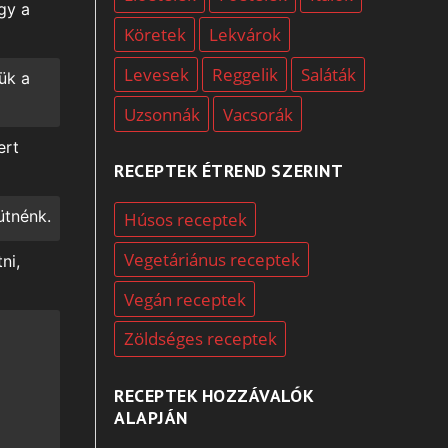
ogy a
Köretek
Lekvárok
Levesek
Reggelik
Saláták
ük a
Uzsonnák
Vacsorák
ert
RECEPTEK ÉTREND SZERINT
ütnénk.
Húsos receptek
Vegetáriánus receptek
ni,
Vegán receptek
Zöldséges receptek
RECEPTEK HOZZÁVALÓK
ALAPJÁN