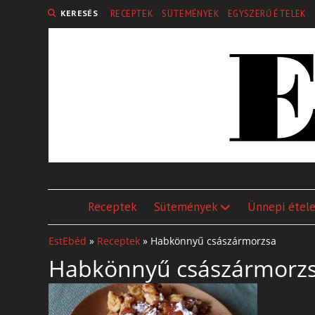
KERESÉS
RECEPTEK
SÜTEMÉNYEK
EGYSZERŰ ÉTELEK
Receptek
Sütemények
Ünnepi étel
EstEbéd
»
Receptek
»
Habkönnyű császármorzsa
Habkönnyű császármorz