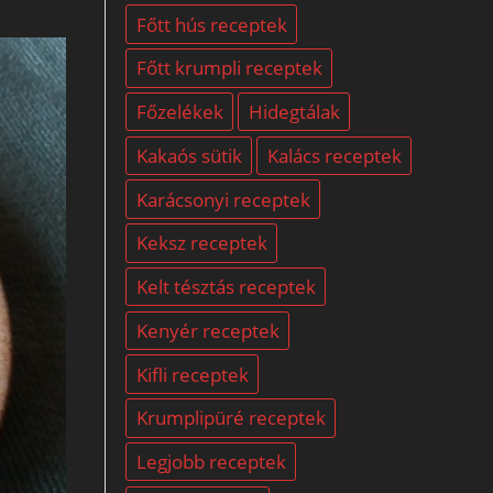
Főtt hús receptek
Főtt krumpli receptek
Főzelékek
Hidegtálak
Kakaós sütik
Kalács receptek
Karácsonyi receptek
Keksz receptek
Kelt tésztás receptek
Kenyér receptek
Kifli receptek
Krumplipüré receptek
Legjobb receptek