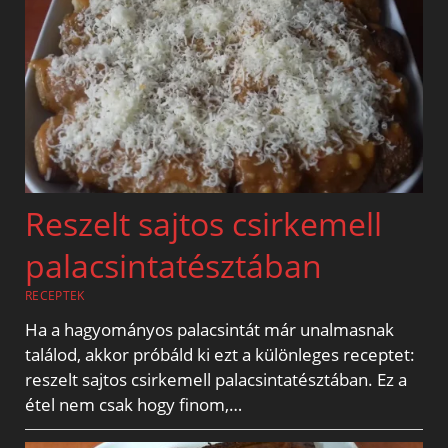
Reszelt sajtos csirkemell
palacsintatésztában
RECEPTEK
Ha a hagyományos palacsintát már unalmasnak
találod, akkor próbáld ki ezt a különleges receptet:
reszelt sajtos csirkemell palacsintatésztában. Ez a
étel nem csak hogy finom,…