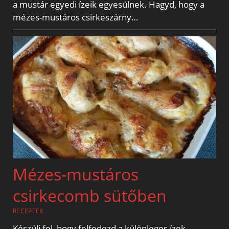
a mustár egyedi ízeik egyesülnek. Hagyd, hogy a
mézes-mustáros csirkeszárny…
Mézes-mustáros
csirkecomb sütőben
RECEPTEK
Készülj fel, hogy felfedezd a különleges ízek