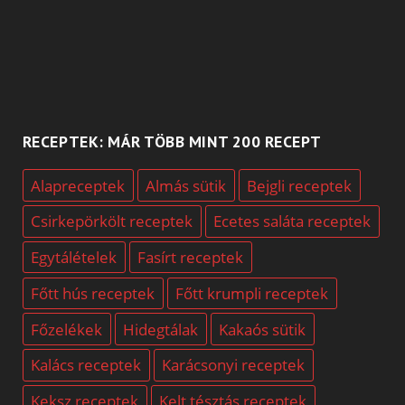
RECEPTEK: MÁR TÖBB MINT 200 RECEPT
Alapreceptek
Almás sütik
Bejgli receptek
Csirkepörkölt receptek
Ecetes saláta receptek
Egytálételek
Fasírt receptek
Főtt hús receptek
Főtt krumpli receptek
Főzelékek
Hidegtálak
Kakaós sütik
Kalács receptek
Karácsonyi receptek
Keksz receptek
Kelt tésztás receptek