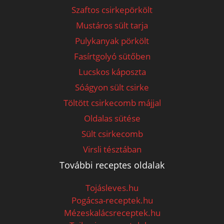
Szaftos csirkepörkölt
Mustáros sült tarja
Pulykanyak pörkölt
Fasírtgolyó sütőben
Lucskos káposzta
Sóágyon sült csirke
Töltött csirkecomb májjal
Oldalas sütése
Sült csirkecomb
Virsli tésztában
További receptes oldalak
Tojásleves.hu
Pogácsa-receptek.hu
Mézeskalácsreceptek.hu