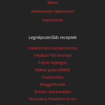
Rólam
Adatkezelési tájékoztató
Impresszum
Legnépszerűbb receptek
Habkönnyű császármorzsa
Héjában főtt krumpli
Folyós tejbegríz
Mákos guba kifliből
Piszkeszósz
Meggyfőzelék
Ecetes uborkasaláta
Klasszikus frankfurti leves