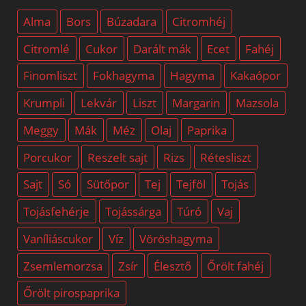
Alma
Bors
Búzadara
Citromhéj
Citromlé
Cukor
Darált mák
Ecet
Fahéj
Finomliszt
Fokhagyma
Hagyma
Kakaópor
Krumpli
Lekvár
Liszt
Margarin
Mazsola
Meggy
Mák
Méz
Olaj
Paprika
Porcukor
Reszelt sajt
Rizs
Rétesliszt
Sajt
Só
Sütőpor
Tej
Tejföl
Tojás
Tojásfehérje
Tojássárga
Túró
Vaj
Vaníliáscukor
Víz
Vöröshagyma
Zsemlemorzsa
Zsír
Élesztő
Őrölt fahéj
Őrölt pirospaprika