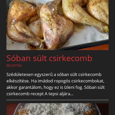
Sóban sült csirkecomb
RECEPTEK
Szédületesen egyszerű a sóban sült csirkecomb
elkészítése. Ha imádod ropogós csirkecombokat,
akkor garantálom, hogy ez is ízleni fog. Sóban sült
csirkecomb recept A tepsi aljára…