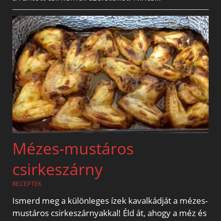
Mézes-mustáros
csirkeszárny
RECEPTEK
Ismerd meg a különleges ízek kavalkádját a mézes-
mustáros csirkeszárnyakkal! Éld át, ahogy a méz és