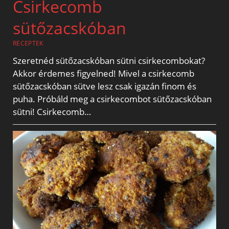
Csirkecomb
sütőzacskóban
RECEPTEK
Szeretnéd sütőzacskóban sütni csirkecombokat?
Akkor érdemes figyelned! Mivel a csirkecomb
sütőzacskóban sütve lesz csak igazán finom és
puha. Próbáld meg a csirkecombot sütőzacskóban
sütni! Csirkecomb…