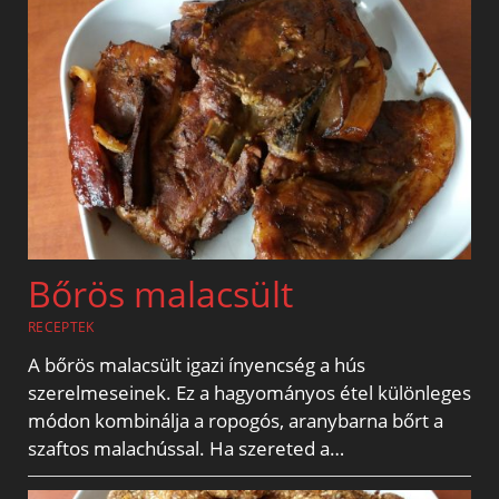
Bőrös malacsült
RECEPTEK
A bőrös malacsült igazi ínyencség a hús
szerelmeseinek. Ez a hagyományos étel különleges
módon kombinálja a ropogós, aranybarna bőrt a
szaftos malachússal. Ha szereted a…