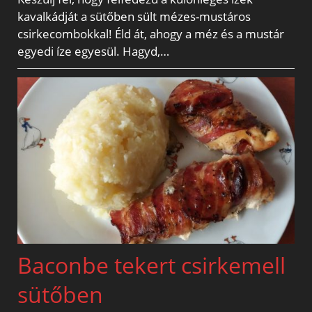
kavalkádját a sütőben sült mézes-mustáros
csirkecombokkal! Éld át, ahogy a méz és a mustár
egyedi íze egyesül. Hagyd,…
Baconbe tekert csirkemell
sütőben