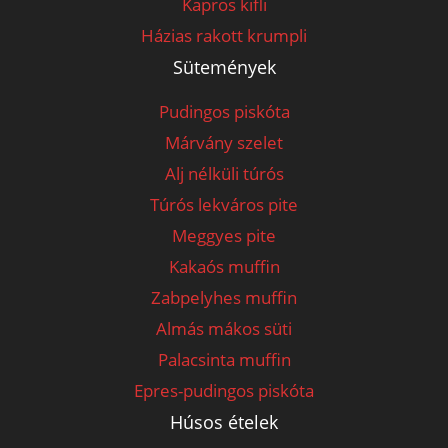
Kapros kifli
Házias rakott krumpli
Sütemények
Pudingos piskóta
Márvány szelet
Alj nélküli túrós
Túrós lekváros pite
Meggyes pite
Kakaós muffin
Zabpelyhes muffin
Almás mákos süti
Palacsinta muffin
Epres-pudingos piskóta
Húsos ételek