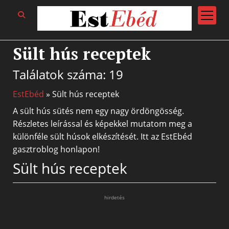
open
menu
Sült hús receptek
Találatok száma: 19
EstEbéd
»
Sült hús receptek
A sült hús sütés nem egy nagy ördöngösség.
Részletes leírással és képekkel mutatom meg a
különféle sült húsok elkészítését. Itt az EstEbéd
gasztroblog honlapon!
Sült hús receptek
hirdetés