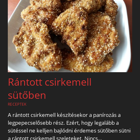
Rántott csirkemell
sütőben
RECEPTEK
A rántott csirkemell készítésekor a panírozás a
legpepecselősebb rész. Ezért, hogy legalább a
sütéssel ne kelljen bajlódni érdemes sütőben sütni
a rántott csirkemell szeleteket. Nincs…