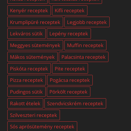
Kenyér receptek
Kifli receptek
Krumplipüré receptek
Legjobb receptek
Lekváros sütik
Lepény receptek
Meggyes sütemények
Muffin receptek
Mákos sütemények
Palacsinta receptek
Piskóta receptek
Pite receptek
Pizza receptek
Pogácsa receptek
Pudingos sütik
Pörkölt receptek
Rakott ételek
Szendvicskrém receptek
Szilveszteri receptek
Sós aprósütemény receptek