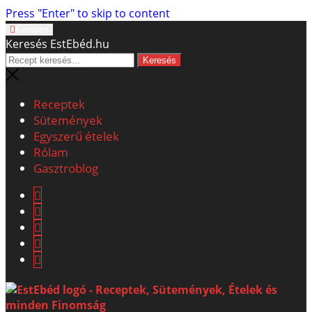
Press "Enter" to skip to content
Keresés
Keresés EstEbéd.hu
Receptek
Sütemények
Egyszerű ételek
Rólam
Gasztroblog