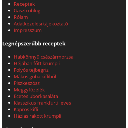
Receptek
Gasztroblog
Rólam
Adatkezelési tájékoztató
Impresszum
Legnépszerűbb receptek
Habkönnyű császármorzsa
Héjában főtt krumpli
Folyós tejbegríz
Mákos guba kifliből
Piszkeszósz
Meggyfőzelék
Ecetes uborkasaláta
Klasszikus frankfurti leves
Kapros kifli
Házias rakott krumpli