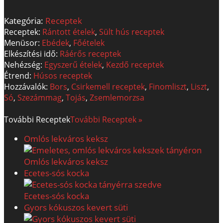
Kategória:
Receptek
Receptek:
Rántott ételek
,
Sült hús receptek
Menüsor:
Ebédek
,
Főételek
Elkészítési idő:
Ráérős receptek
Nehézség:
Egyszerű ételek
,
Kezdő receptek
Étrend:
Húsos receptek
Hozzávalók:
Bors
,
Csirkemell receptek
,
Finomliszt
,
Liszt
,
Só
,
Szezámmag
,
Tojás
,
Zsemlemorzsa
További
Receptek
További Receptek »
Omlós lekváros keksz
Omlós lekváros keksz
Ecetes-sós kocka
Ecetes-sós kocka
Gyors kókuszos kevert süti