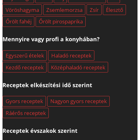
Vöröshagyma
Zsemlemorzsa
Zsír
Élesztő
Őrölt fahéj
Őrölt pirospaprika
Mennyire vagy profi a konyhában?
Egyszerű ételek
Haladó receptek
Kezdő receptek
Középhaladó receptek
Receptek elkészítési idő szerint
Gyors receptek
Nagyon gyors receptek
Ráérős receptek
Receptek évszakok szerint