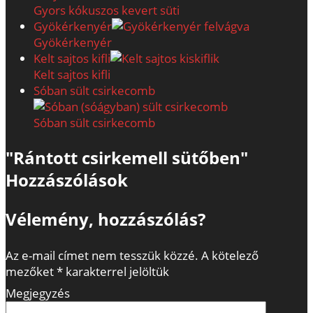
Gyors kókuszos kevert süti
Gyökérkenyér
Gyökérkenyér
Kelt sajtos kifli
Kelt sajtos kifli
Sóban sült csirkecomb
Sóban sült csirkecomb
"Rántott csirkemell sütőben"
Hozzászólások
Vélemény, hozzászólás?
Az e-mail címet nem tesszük közzé.
A kötelező
mezőket
*
karakterrel jelöltük
Megjegyzés