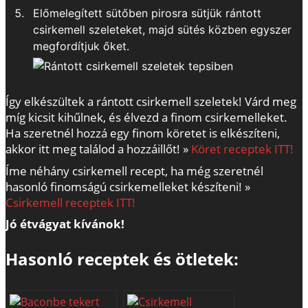
Előmelegített sütőben pirosra sütjük rántott
csirkemell szeleteket, majd sütés közben egyszer
megfordítjuk őket.
Így elkészültek a rántott csirkemell szeletek! Várd meg
míg kicsit kihűlnek, és élvezd a finom csirkemelleket.
Ha szeretnél hozzá egy finom köretet is elkészíteni,
akkor itt meg találod a hozzáillőt! »
Köret receptek ITT!
Íme néhány csirkemell recept, ha még szeretnél
hasonló finomságú csirkemelleket készíteni! »
Csirkemell receptek ITT!
Jó étvágyat kívánok!
Hasonló receptek és ötletek: