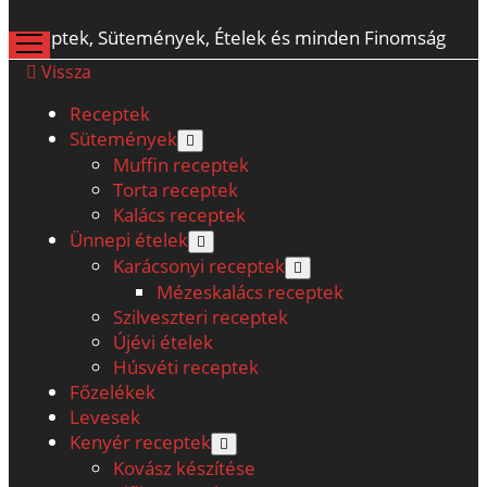
Receptek, Sütemények, Ételek és minden Finomság
open
menu
Vissza
Receptek
Sütemények
open
menu
Muffin receptek
Torta receptek
Kalács receptek
Ünnepi ételek
open
menu
Karácsonyi receptek
open
menu
Mézeskalács receptek
Szilveszteri receptek
Újévi ételek
Húsvéti receptek
Főzelékek
Levesek
Kenyér receptek
open
menu
Kovász készítése