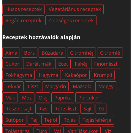
Húsos receptek
Vegetáriánus receptek
Vegán receptek
Zöldséges receptek
Receptek hozzávalók alapján
Alma
Bors
Búzadara
Citromhéj
Citromlé
Cukor
Darált mák
Ecet
Fahéj
Finomliszt
Fokhagyma
Hagyma
Kakaópor
Krumpli
Lekvár
Liszt
Margarin
Mazsola
Meggy
Mák
Méz
Olaj
Paprika
Porcukor
Reszelt sajt
Rizs
Rétesliszt
Sajt
Só
Sütőpor
Tej
Tejföl
Tojás
Tojásfehérje
Tojássárga
Túró
Vaj
Vaníliáscukor
Víz