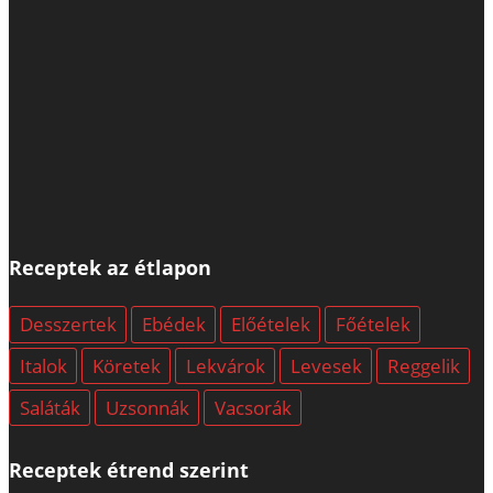
Receptek az étlapon
Desszertek
Ebédek
Előételek
Főételek
Italok
Köretek
Lekvárok
Levesek
Reggelik
Saláták
Uzsonnák
Vacsorák
Receptek étrend szerint