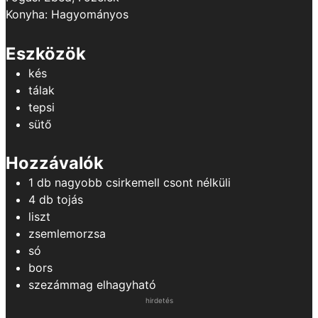
Konyha:
Hagyományos
Eszközök
kés
tálak
tepsi
sütő
Hozzávalók
1
db
nagyobb csirkemell
csont nélküli
4
db
tojás
liszt
zsemlemorzsa
só
bors
szezámmag
elhagyható
hirdetés