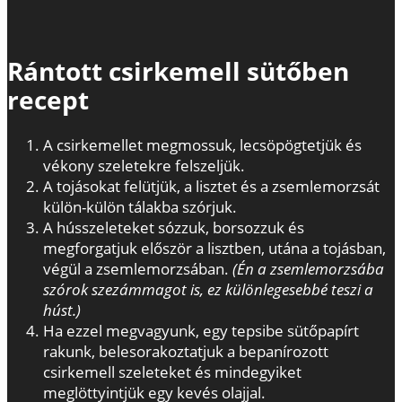
Rántott csirkemell sütőben
recept
A csirkemellet megmossuk, lecsöpögtetjük és
vékony szeletekre felszeljük.
A tojásokat felütjük, a lisztet és a zsemlemorzsát
külön-külön tálakba szórjuk.
A hússzeleteket sózzuk, borsozzuk és
megforgatjuk először a lisztben, utána a tojásban,
végül a zsemlemorzsában.
(Én a zsemlemorzsába
szórok szezámmagot is, ez különlegesebbé teszi a
húst.)
Ha ezzel megvagyunk, egy tepsibe sütőpapírt
rakunk, belesorakoztatjuk a bepanírozott
csirkemell szeleteket és mindegyiket
meglöttyintjük egy kevés olajjal.