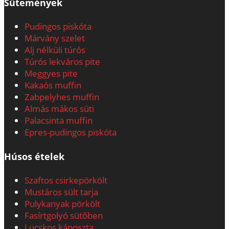
Sütemények
Pudingos piskóta
Márvány szelet
Alj nélküli túrós
Túrós lekváros pite
Meggyes pite
Kakaós muffin
Zabpelyhes muffin
Almás mákos süti
Palacsinta muffin
Epres-pudingos piskóta
Húsos ételek
Szaftos csirkepörkölt
Mustáros sült tarja
Pulykanyak pörkölt
Fasírtgolyó sütőben
Lucskos káposzta