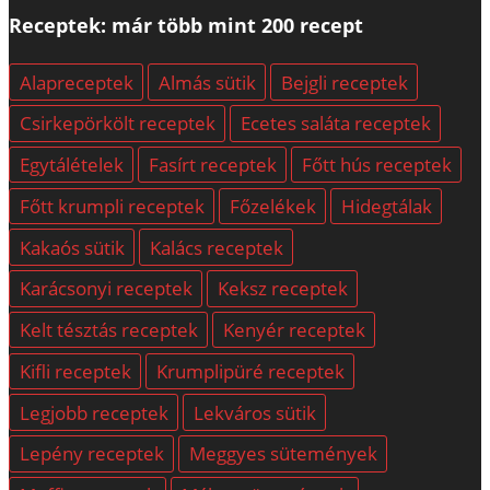
Receptek: már több mint 200 recept
Alapreceptek
Almás sütik
Bejgli receptek
Csirkepörkölt receptek
Ecetes saláta receptek
Egytálételek
Fasírt receptek
Főtt hús receptek
Főtt krumpli receptek
Főzelékek
Hidegtálak
Kakaós sütik
Kalács receptek
Karácsonyi receptek
Keksz receptek
Kelt tésztás receptek
Kenyér receptek
Kifli receptek
Krumplipüré receptek
Legjobb receptek
Lekváros sütik
Lepény receptek
Meggyes sütemények