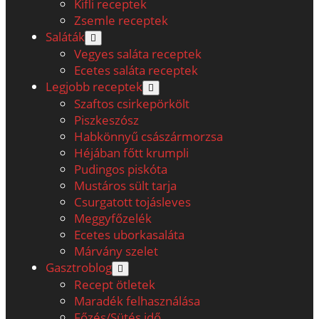
Kifli receptek
Zsemle receptek
Saláták
open
menu
Vegyes saláta receptek
Ecetes saláta receptek
Legjobb receptek
open
menu
Szaftos csirkepörkölt
Piszkeszósz
Habkönnyű császármorzsa
Héjában főtt krumpli
Pudingos piskóta
Mustáros sült tarja
Csurgatott tojásleves
Meggyfőzelék
Ecetes uborkasaláta
Márvány szelet
Gasztroblog
open
menu
Recept ötletek
Maradék felhasználása
Főzés/Sütés idő