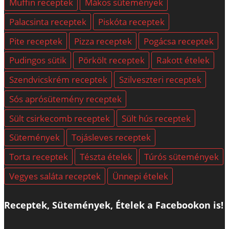
Muffin receptek
Mákos sütemények
Palacsinta receptek
Piskóta receptek
Pite receptek
Pizza receptek
Pogácsa receptek
Pudingos sütik
Pörkölt receptek
Rakott ételek
Szendvicskrém receptek
Szilveszteri receptek
Sós aprósütemény receptek
Sült csirkecomb receptek
Sült hús receptek
Sütemények
Tojásleves receptek
Torta receptek
Tészta ételek
Túrós sütemények
Vegyes saláta receptek
Ünnepi ételek
Receptek, Sütemények, Ételek a Facebookon is!