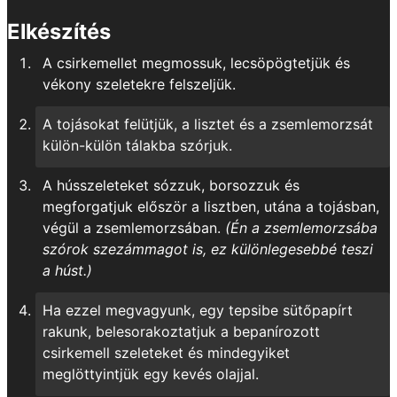
Elkészítés
A csirkemellet megmossuk, lecsöpögtetjük és
vékony szeletekre felszeljük.
A tojásokat felütjük, a lisztet és a zsemlemorzsát
külön-külön tálakba szórjuk.
A hússzeleteket sózzuk, borsozzuk és
megforgatjuk először a lisztben, utána a tojásban,
végül a zsemlemorzsában.
(Én a zsemlemorzsába
szórok szezámmagot is, ez különlegesebbé teszi
a húst.)
Ha ezzel megvagyunk, egy tepsibe sütőpapírt
rakunk, belesorakoztatjuk a bepanírozott
csirkemell szeleteket és mindegyiket
meglöttyintjük egy kevés olajjal.