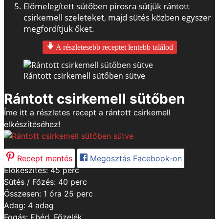
Előmelegített sütőben pirosra sütjük rántott
csirkemell szeleteket, majd sütés közben egyszer
megfordítjuk őket.
A részletesebb receptet lentebb találod
Rántott csirkemell sütőben sütve
Rántott csirkemell sütőben
Íme itt a részletes recept a rántott csirkemell
elkészítéséhez!
Recept mentés
Megosztás Facebook-on
minutes
Előkészítés:
45
perc
minutes
Sütés / Főzés:
40
perc
hour
minutes
Összesen:
1
óra
25
perc
Adag:
4
adag
Fogás:
Ebéd, Főzelék