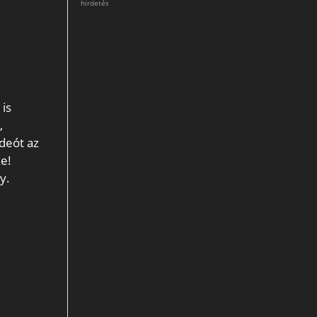
hirdetés
 is
,
ideót az
ze!
y.