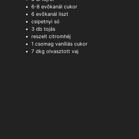
6-8
evőkanál
cukor
6
evőkanál
liszt
csipetnyi
só
3
db
tojás
reszelt citromhéj
1
csomag
vaníliás cukor
7
dkg
olvasztott vaj