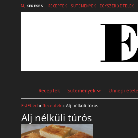
KERESÉS
RECEPTEK
SÜTEMÉNYEK
EGYSZERŰ ÉTELEK
Receptek
Sütemények
Ünnepi étel
EstEbéd
»
Receptek
»
Alj nélküli túrós
Alj nélküli túrós