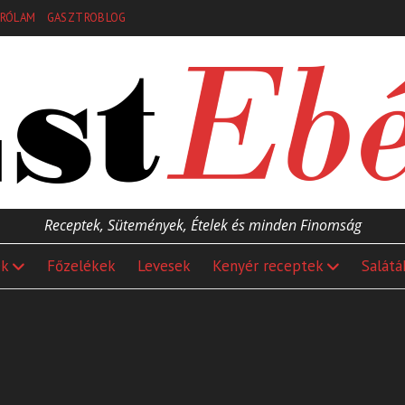
RÓLAM
GASZTROBLOG
Receptek, Sütemények, Ételek és minden Finomság
ek
Főzelékek
Levesek
Kenyér receptek
Salátá