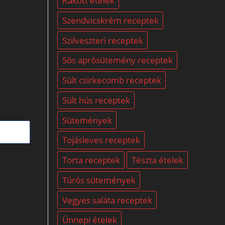
Rakott ételek
Szendvicskrém receptek
Szilveszteri receptek
Sós aprósütemény receptek
Sült csirkecomb receptek
Sült hús receptek
Sütemények
Tojásleves receptek
Torta receptek
Tészta ételek
Túrós sütemények
Vegyes saláta receptek
Ünnepi ételek