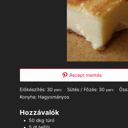
Recept mentés
minutes
minutes
Előkészítés:
30
Sütés / Főzés:
30
Öss
perc
perc
Konyha:
Hagyományos
Hozzávalók
50
dkg
túró
5
dl
tejföl