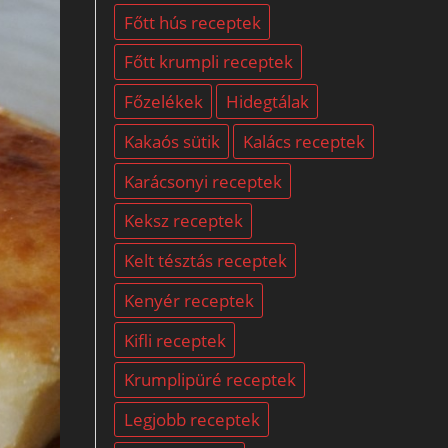
Főtt hús receptek
Főtt krumpli receptek
Főzelékek
Hidegtálak
Kakaós sütik
Kalács receptek
Karácsonyi receptek
Keksz receptek
Kelt tésztás receptek
Kenyér receptek
Kifli receptek
Krumplipüré receptek
Legjobb receptek