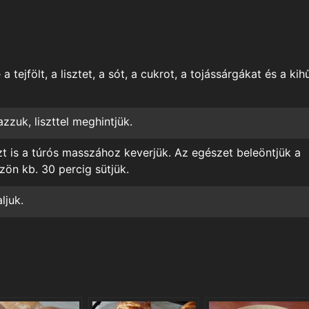
a tejfölt, a lisztet, a sót, a cukrot, a tojássárgákat és a kihű
zzuk, liszttel meghintjük.
t is a túrós masszához keverjük. Az egészet beleöntjük a
zön kb. 30 percig sütjük.
ljuk.