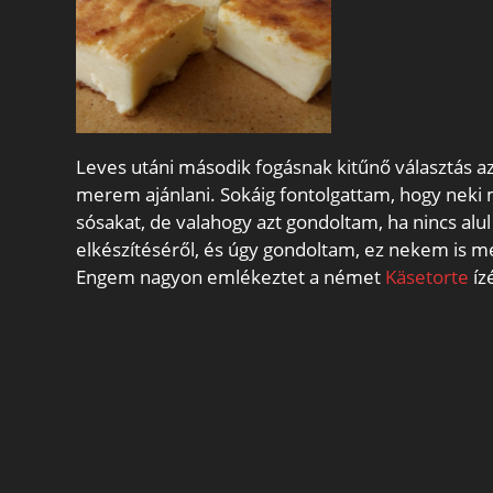
Leves utáni második fogásnak kitűnő választás az 
merem ajánlani. Sokáig fontolgattam, hogy neki
sósakat, de valahogy azt gondoltam, ha nincs alul
elkészítéséről, és úgy gondoltam, ez nekem is me
Engem nagyon emlékeztet a német
Käsetorte
íz