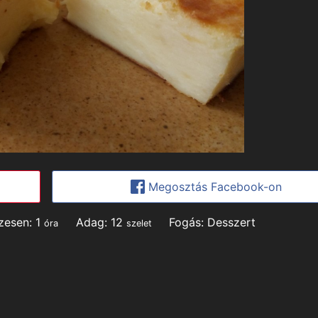
Megosztás Facebook-on
hour
zesen:
1
Adag:
12
Fogás:
Desszert
óra
szelet