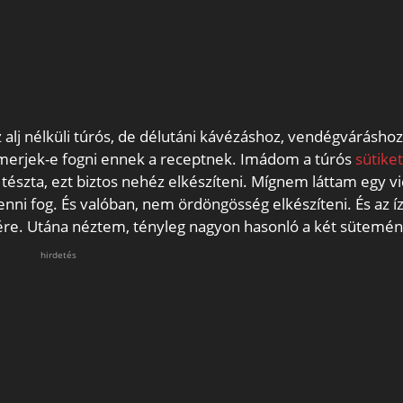
alj nélküli túrós, de délutáni kávézáshoz, vendégváráshoz
 merjek-e fogni ennek a receptnek. Imádom a túrós
sütiket
 tészta, ezt biztos nehéz elkészíteni. Mígnem láttam egy v
nni fog. És valóban, nem ördöngösség elkészíteni. És az í
ére. Utána néztem, tényleg nagyon hasonló a két sütemén
hirdetés