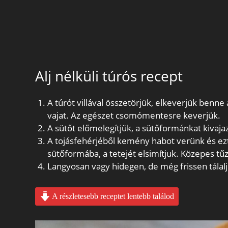
Alj nélküli túrós recept
A túrót villával összetörjük, elkeverjük benne a t
vajat. Az egészet csomómentesre keverjük.
A sütőt előmelegítjük, a sütőformánkat kivajaz
A tojásfehérjéből kemény habot verünk és ezt
sütőformába, a tetejét elsimítjuk. Közepes tűz
Langyosan vagy hidegen, de még frissen tálalj
A részletesebb receptet lentebb találod