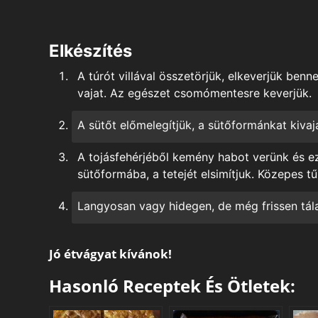
Elkészítés
A túrót villával összetörjük, elkeverjük benne 
vajat. Az egészet csomómentesre keverjük.
A sütőt előmelegítjük, a sütőformánkat kivaja
A tojásfehérjéből kemény habot verünk és ez
sütőformába, a tetejét elsimítjuk. Közepes tű
Langyosan vagy hidegen, de még frissen tála
Jó étvágyat kívánok!
Hasonló Receptek És Ötletek: