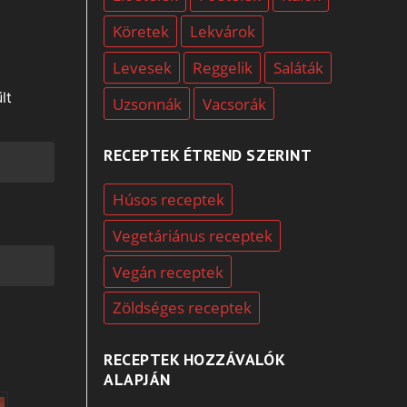
Köretek
Lekvárok
Levesek
Reggelik
Saláták
lt
Uzsonnák
Vacsorák
RECEPTEK ÉTREND SZERINT
Húsos receptek
Vegetáriánus receptek
Vegán receptek
Zöldséges receptek
RECEPTEK HOZZÁVALÓK
ALAPJÁN