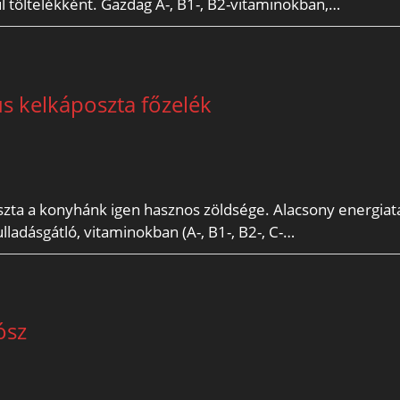
 töltelékként. Gazdag A-, B1-, B2-vitaminokban,…
us kelkáposzta főzelék
oszta a konyhánk igen hasznos zöldsége. Alacsony energia
lladásgátló, vitaminokban (A-, B1-, B2-, C-…
ósz