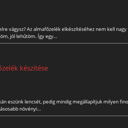
lre vágysz? Az almafőzelék elkészítéséhez nem kell nagy
m, jól lehűtöm. Így egy…
őzelék készítése
tkán eszünk lencsét, pedig mindig megállapítjuk milyen fin
hatásosabb növényi…