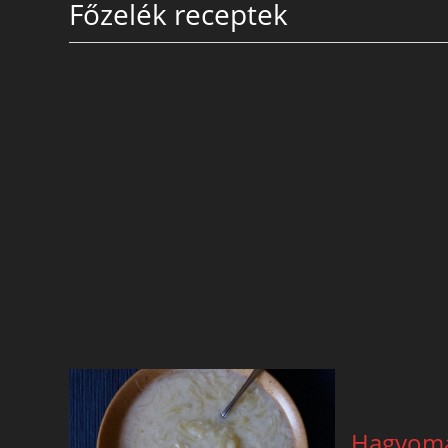
Főzelék receptek
Hagyomá