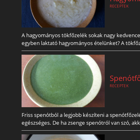
RECEPTEK
A hagyományos tökfőzelék sokak nagy kedvence. 
egyben laktató hagyományos ételünket? A tökf
Spenótfő
RECEPTEK
Friss spenótból a legjobb készíteni a spenótfőze
egészséges. De ha zsenge spenótról van szó, ak