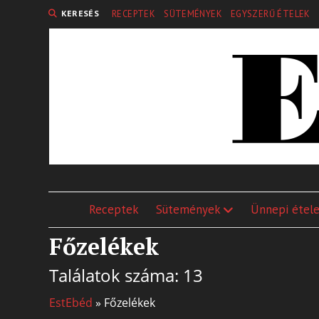
KERESÉS
RECEPTEK
SÜTEMÉNYEK
EGYSZERŰ ÉTELEK
Receptek
Sütemények
Ünnepi étel
Főzelékek
Találatok száma: 13
EstEbéd
»
Főzelékek