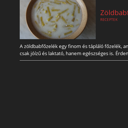
Zöldbab
RECEPTEK
A zöldbabfőzelék egy finom és tápláló főzelék, 
csak jóízű és laktató, hanem egészséges is. Érd