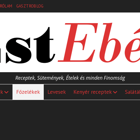
RÓLAM
GASZTROBLOG
Receptek, Sütemények, Ételek és minden Finomság
ek
Főzelékek
Levesek
Kenyér receptek
Salátá