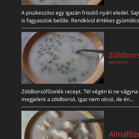
A piszkeszósz egy igazán frissítő nyári eledel. Sa
is fagyasztok belőle. Rendkívül értékes gyümölc
Zöldbors
RECEPTEK
Zöldborsófőzelék recept. Tél végén ki ne vágyna f
megjelent a zöldborsó. Igaz nem olcsó, de én…
Almafőz