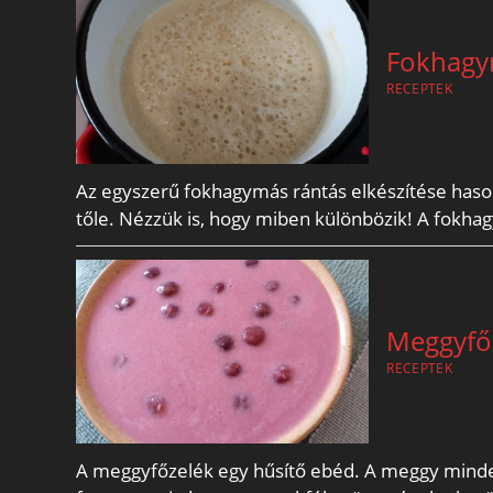
Fokhagy
RECEPTEK
Az egyszerű fokhagymás rántás elkészítése hason
tőle. Nézzük is, hogy miben különbözik! A fokha
Meggyfő
RECEPTEK
A meggyfőzelék egy hűsítő ebéd. A meggy minden