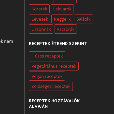
Köretek
Lekvárok
Levesek
Reggelik
Saláták
Uzsonnák
Vacsorák
lék nem
RECEPTEK ÉTREND SZERINT
Húsos receptek
Vegetáriánus receptek
Vegán receptek
Zöldséges receptek
RECEPTEK HOZZÁVALÓK
ALAPJÁN