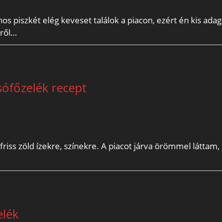
jnos piszkét elég keveset találok a piacon, ezért én kis ada
sről…
ófőzelék recept
riss zöld ízekre, színekre. A piacot járva örömmel láttam,
elék