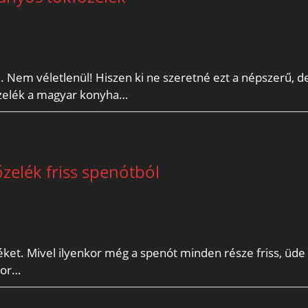
Nem véletlenül! Hiszen ki ne szeretné ezt a népszerű, d
őzelék a magyar konyha…
zelék friss spenótból
léket. Mivel ilyenkor még a spenót minden része friss, üde
kor…