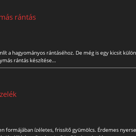
más rántás
lít a hagyományos rántáséhoz. De még is egy kicsit külö
gymás rántás készítése…
zelék
 formájában ízéletes, frissítő gyümölcs. Érdemes nyers