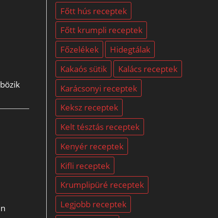
Főtt hús receptek
Főtt krumpli receptek
Főzelékek
Hidegtálak
Kakaós sütik
Kalács receptek
nbözik
Karácsonyi receptek
Keksz receptek
Kelt tésztás receptek
Kenyér receptek
Kifli receptek
Krumplipüré receptek
Legjobb receptek
en