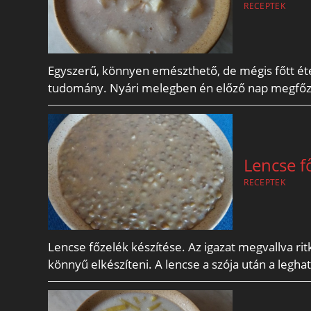
RECEPTEK
Egyszerű, könnyen emészthető, de mégis főtt éte
tudomány. Nyári melegben én előző nap megfőzö
Lencse f
RECEPTEK
Lencse főzelék készítése. Az igazat megvallva ri
könnyű elkészíteni. A lencse a szója után a leg