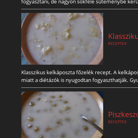
fogyasztani, de nagyon sokféle süteménybe kerül
Klasszik
RECEPTEK
Klasszikus kelkáposzta főzelék recept. A kelkáp
miatt a diétázók is nyugodtan fogyaszthatják. Gyu
Piszkesz
RECEPTEK