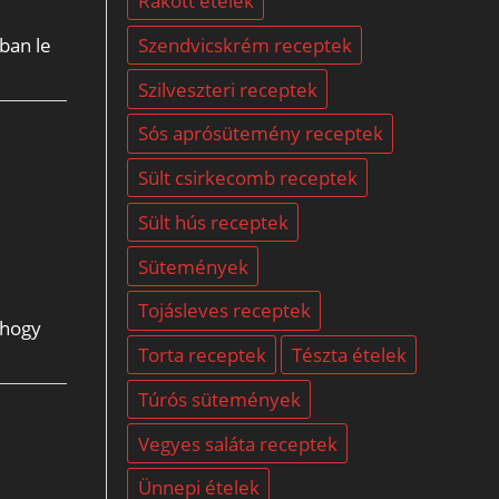
Rakott ételek
Szendvicskrém receptek
gban le
Szilveszteri receptek
Sós aprósütemény receptek
Sült csirkecomb receptek
Sült hús receptek
Sütemények
Tojásleves receptek
 hogy
Torta receptek
Tészta ételek
Túrós sütemények
Vegyes saláta receptek
Ünnepi ételek