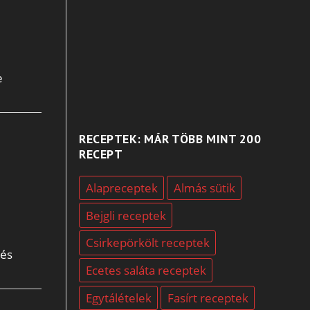
e
RECEPTEK: MÁR TÖBB MINT 200
RECEPT
Alapreceptek
Almás sütik
Bejgli receptek
Csirkepörkölt receptek
 és
Ecetes saláta receptek
Egytálételek
Fasírt receptek