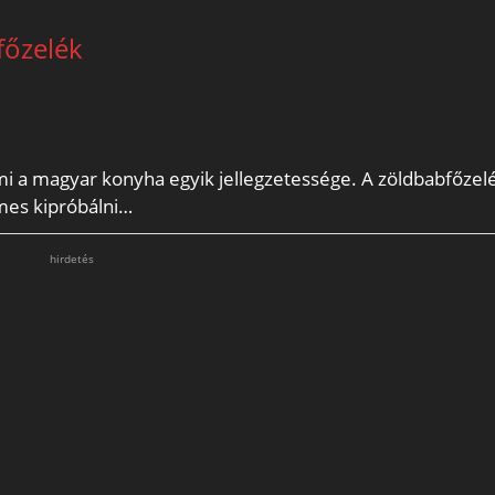
főzelék
ami a magyar konyha egyik jellegzetessége. A zöldbabfőze
emes kipróbálni…
hirdetés