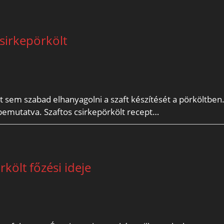
csirkepörkölt
ért sem szabad elhanyagolni a szaft készítését a pörköltben
 bemutatva. Szaftos csirkepörkölt recept…
költ főzési ideje