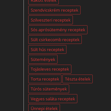
Rakott ételek
Szendvicskrém receptek
Szilveszteri receptek
Sós aprósütemény receptek
Sült csirkecomb receptek
Sült hús receptek
Sütemények
Tojásleves receptek
Torta receptek
Tészta ételek
Túrós sütemények
Vegyes saláta receptek
Ünnepi ételek