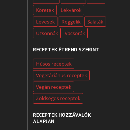
Köretek
Lekvárok
Levesek
Reggelik
Saláták
Uzsonnák
Vacsorák
RECEPTEK ÉTREND SZERINT
Húsos receptek
Vegetáriánus receptek
Vegán receptek
Zöldséges receptek
RECEPTEK HOZZÁVALÓK
ALAPJÁN