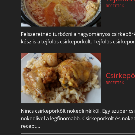
RECEPTEK
Felszeretnéd turbózni a hagyományos csirkepörkölt
kész is a tejfölös csirkepörkölt. Tejfölös csirk
Csirkepö
RECEPTEK
Nincs csirkepörkölt nokedli nélkül. Egy szuper cs
nokedlivel a legfinomabb. Csirkepörkölt és nokedl
recept…