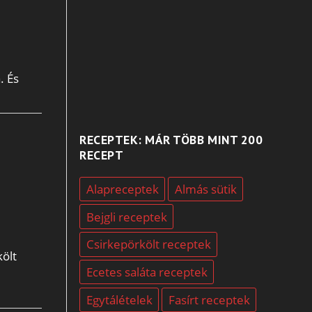
. És
RECEPTEK: MÁR TÖBB MINT 200
RECEPT
Alapreceptek
Almás sütik
Bejgli receptek
Csirkepörkölt receptek
költ
Ecetes saláta receptek
Egytálételek
Fasírt receptek