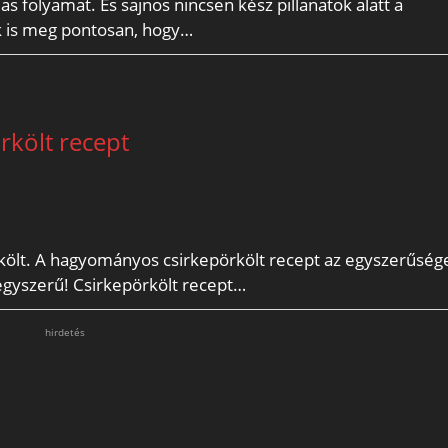
as folyamat. És sajnos nincsen kész pillanatok alatt a
k is meg pontosan, hogy…
rkölt recept
költ. A hagyományos csirkepörkölt recept az egyszerűség
egyszerű! Csirkepörkölt recept…
hirdetés