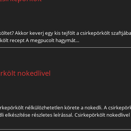
et? Akkor keverj egy kis tejfölt a csirkepörkölt szaftjába
epörkölt recept A megpucolt hagymát…
rkölt nokedlivel
irkepörkölt nélkülözhetetlen körete a nokedli. A csirkepör
i elkészítése részletes leírással. Csirkepörkölt nokedlivel