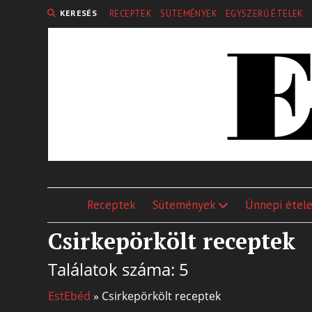
KERESÉS
RECEPTEK
SÜTEMÉNYEK
EGYSZERŰ ÉTELEK
Receptek
Sütemények
Ünnepi étel
Csirkepörkölt receptek
Találatok száma: 5
EstEbéd
»
Csirkepörkölt receptek