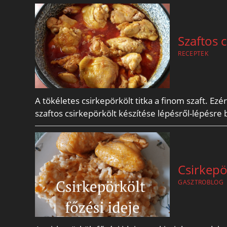
Szaftos 
RECEPTEK
A tökéletes csirkepörkölt titka a finom szaft. Ez
szaftos csirkepörkölt készítése lépésről-lépésre
Csirkepör
GASZTROBLOG