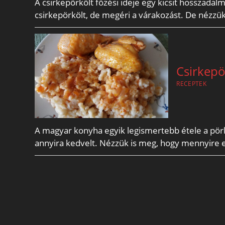
A csirkepörkölt főzési ideje egy kicsit hosszadalm
csirkepörkölt, de megéri a várakozást. De nézzü
Csirkepö
RECEPTEK
A magyar konyha egyik legismertebb étele a pör
annyira kedvelt. Nézzük is meg, hogy mennyire 