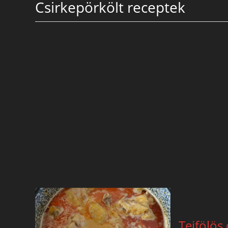
Csirkepörkölt receptek
Tejfölös