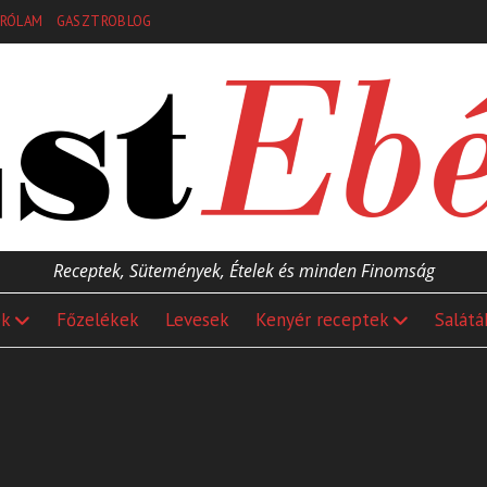
RÓLAM
GASZTROBLOG
Receptek, Sütemények, Ételek és minden Finomság
ek
Főzelékek
Levesek
Kenyér receptek
Salátá