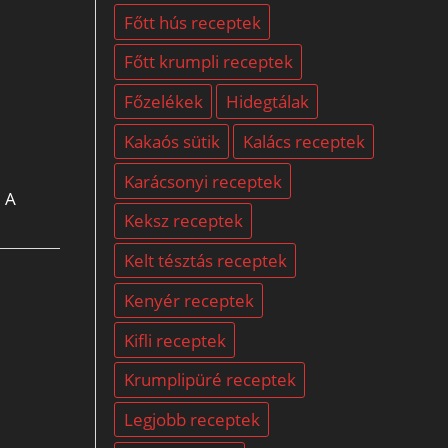
Főtt hús receptek
Főtt krumpli receptek
Főzelékek
Hidegtálak
Kakaós sütik
Kalács receptek
Karácsonyi receptek
. A
Keksz receptek
Kelt tésztás receptek
Kenyér receptek
Kifli receptek
Krumplipüré receptek
Legjobb receptek