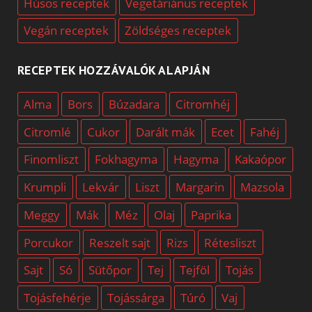
Húsos receptek
Vegetáriánus receptek
Vegán receptek
Zöldséges receptek
RECEPTEK HOZZÁVALÓK ALAPJÁN
Alma
Bors
Búzadara
Citromhéj
Citromlé
Cukor
Darált mák
Ecet
Fahéj
Finomliszt
Fokhagyma
Hagyma
Kakaópor
Krumpli
Lekvár
Liszt
Margarin
Mazsola
Meggy
Mák
Méz
Olaj
Paprika
Porcukor
Reszelt sajt
Rizs
Rétesliszt
Sajt
Só
Sütőpor
Tej
Tejföl
Tojás
Tojásfehérje
Tojássárga
Túró
Vaj