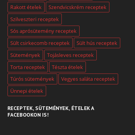
Rakott ételek
Szendvicskrém receptek
Szilveszteri receptek
Sós aprósütemény receptek
Sült csirkecomb receptek
Sült hús receptek
Sütemények
Tojásleves receptek
Torta receptek
Tészta ételek
Túrós sütemények
Vegyes saláta receptek
Ünnepi ételek
RECEPTEK, SÜTEMÉNYEK, ÉTELEK A
FACEBOOKON IS!