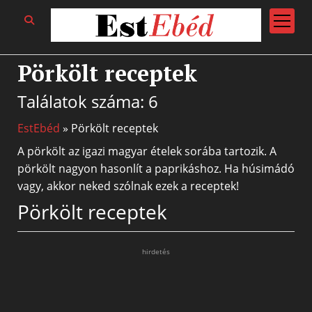
open
menu
Pörkölt receptek
Találatok száma: 6
EstEbéd
»
Pörkölt receptek
A pörkölt az igazi magyar ételek sorába tartozik. A
pörkölt nagyon hasonlít a paprikáshoz. Ha húsimádó
vagy, akkor neked szólnak ezek a receptek!
Pörkölt receptek
hirdetés