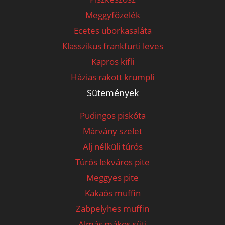
Meggyfőzelék
Ecetes uborkasaláta
Klasszikus frankfurti leves
Kapros kifli
Házias rakott krumpli
Sütemények
Pudingos piskóta
Márvány szelet
Alj nélküli túrós
Túrós lekváros pite
Meggyes pite
Kakaós muffin
Zabpelyhes muffin
Almás mákos süti