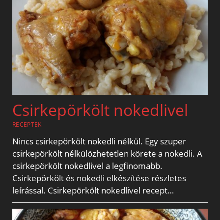
Csirkepörkölt nokedlivel
RECEPTEK
Nincs csirkepörkölt nokedli nélkül. Egy szuper
csirkepörkölt nélkülözhetetlen körete a nokedli. A
csirkepörkölt nokedlivel a legfinomabb.
Csirkepörkölt és nokedli elkészítése részletes
leírással. Csirkepörkölt nokedlivel recept…