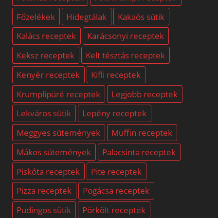
Főzelékek
Hidegtálak
Kakaós sütik
Kalács receptek
Karácsonyi receptek
Keksz receptek
Kelt tésztás receptek
Kenyér receptek
Kifli receptek
Krumplipüré receptek
Legjobb receptek
Lekváros sütik
Lepény receptek
Meggyes sütemények
Muffin receptek
Mákos sütemények
Palacsinta receptek
Piskóta receptek
Pite receptek
Pizza receptek
Pogácsa receptek
Pudingos sütik
Pörkölt receptek