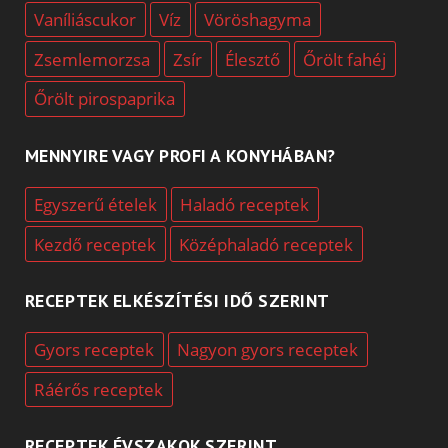
Vaníliáscukor
Víz
Vöröshagyma
Zsemlemorzsa
Zsír
Élesztő
Őrölt fahéj
Őrölt pirospaprika
MENNYIRE VAGY PROFI A KONYHÁBAN?
Egyszerű ételek
Haladó receptek
Kezdő receptek
Középhaladó receptek
RECEPTEK ELKÉSZÍTÉSI IDŐ SZERINT
Gyors receptek
Nagyon gyors receptek
Ráérős receptek
RECEPTEK ÉVSZAKOK SZERINT