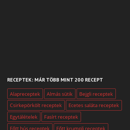
RECEPTEK: MÁR TÖBB MINT 200 RECEPT
Alapreceptek
Almás sütik
Bejgli receptek
Csirkepörkölt receptek
Ecetes saláta receptek
Egytálételek
Fasírt receptek
Főtt hús receptek
Főtt krumpli receptek