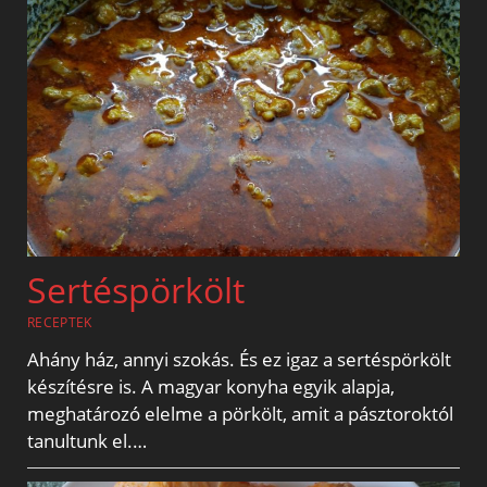
Sertéspörkölt
RECEPTEK
Ahány ház, annyi szokás. És ez igaz a sertéspörkölt
készítésre is. A magyar konyha egyik alapja,
meghatározó elelme a pörkölt, amit a pásztoroktól
tanultunk el.…