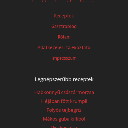
Receptek
Gasztroblog
Rólam
Adatkezelési tájékoztató
Impresszum
Legnépszerűbb receptek
Habkönnyű császármorzsa
Héjában főtt krumpli
Folyós tejbegríz
Mákos guba kifliből
Piszkeszósz