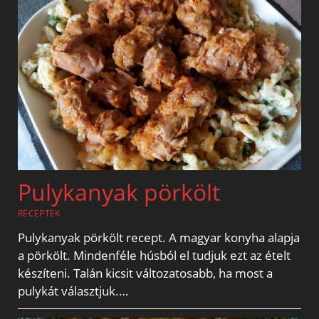
Pulykanyak pörkölt
RECEPTEK
Pulykanyak pörkölt recept. A magyar konyha alapja
a pörkölt. Mindenféle húsból el tudjuk ezt az ételt
készíteni. Talán kicsit változatosabb, ha most a
pulykát választjuk.…