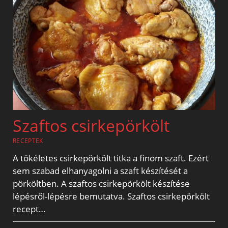
Szaftos csirkepörkölt
RECEPTEK
A tökéletes csirkepörkölt titka a finom szaft. Ezért
sem szabad elhanyagolni a szaft készítését a
pörköltben. A szaftos csirkepörkölt készítése
lépésről-lépésre bemutatva. Szaftos csirkepörkölt
recept…