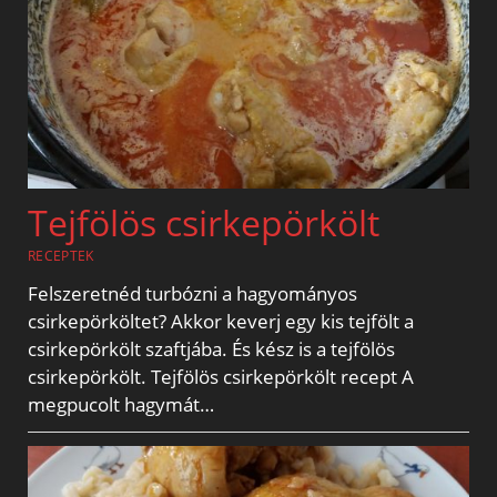
Tejfölös csirkepörkölt
RECEPTEK
Felszeretnéd turbózni a hagyományos
csirkepörköltet? Akkor keverj egy kis tejfölt a
csirkepörkölt szaftjába. És kész is a tejfölös
csirkepörkölt. Tejfölös csirkepörkölt recept A
megpucolt hagymát…