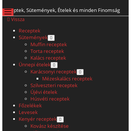
Receptek, Sütemények, Ételek és minden Finomság
open
menu
Vissza
Receptek
Sütemények
open
menu
Muffin receptek
Torta receptek
Kalács receptek
Ünnepi ételek
open
menu
Karácsonyi receptek
open
menu
Mézeskalács receptek
Szilveszteri receptek
Újévi ételek
Húsvéti receptek
Főzelékek
Levesek
Kenyér receptek
open
menu
Kovász készítése