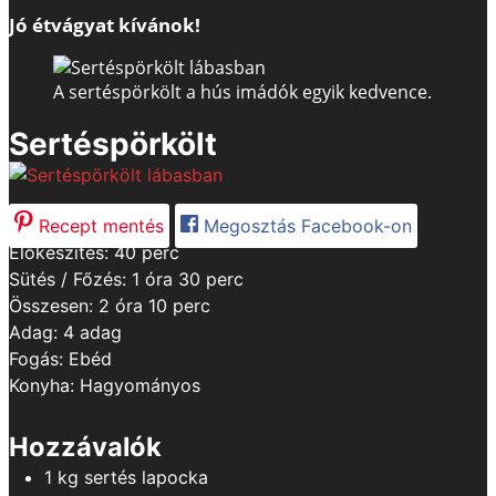
Jó étvágyat kívánok!
A sertéspörkölt a hús imádók egyik kedvence.
Sertéspörkölt
Recept mentés
Megosztás Facebook-on
minutes
Előkészítés:
40
perc
hour
minutes
Sütés / Főzés:
1
óra
30
perc
hours
minutes
Összesen:
2
óra
10
perc
Adag:
4
adag
Fogás:
Ebéd
Konyha:
Hagyományos
Hozzávalók
1
kg
sertés lapocka