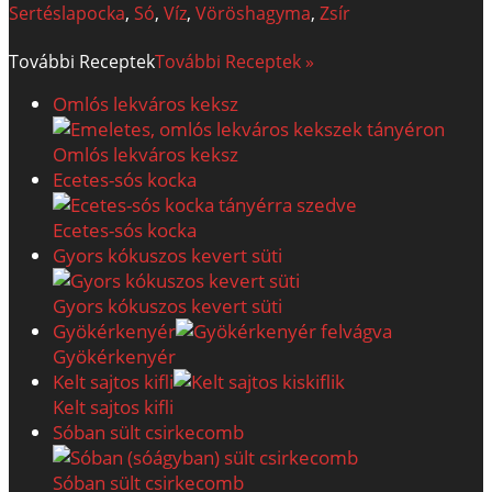
Sertéslapocka
,
Só
,
Víz
,
Vöröshagyma
,
Zsír
További
Receptek
További Receptek »
Omlós lekváros keksz
Omlós lekváros keksz
Ecetes-sós kocka
Ecetes-sós kocka
Gyors kókuszos kevert süti
Gyors kókuszos kevert süti
Gyökérkenyér
Gyökérkenyér
Kelt sajtos kifli
Kelt sajtos kifli
Sóban sült csirkecomb
Sóban sült csirkecomb