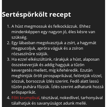
Sertéspörkölt recept
A húst megmossuk és felkockázzuk. Ehhez
mindenképpen egy nagyon jó, éles késre van
szükség.
Egy lábasban megolvasztjuk a zsírt, a hagymát
megpucoljuk, apróra vágjuk és a zsíron
rózsaszínűre sütjük.
Ha ezzel elkészültünk, rárakjuk a húst, alaposan
összekeverjük és addig hagyjuk a tűzön
kevergetés mellett, míg kifehéredik. Ezután
meghintjük őrölt pirospaprikával, felöntjük vízzel,
sózzuk, borsozzuk ízlés szerint. Fedő alatt lassú
tűzön puhára főzzük. Ízlés szerint adhatunk hozzá
erőspaprikát.
Főtt krumplival
, tésztával, nokedlivel, tarhonyával
tálalhatjuk és savanyúságot adunk mellé.