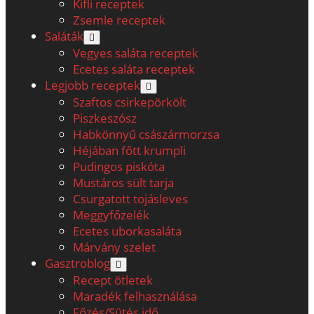
Kifli receptek
Zsemle receptek
Saláták
open
menu
Vegyes saláta receptek
Ecetes saláta receptek
Legjobb receptek
open
menu
Szaftos csirkepörkölt
Piszkeszósz
Habkönnyű császármorzsa
Héjában főtt krumpli
Pudingos piskóta
Mustáros sült tarja
Csurgatott tojásleves
Meggyfőzelék
Ecetes uborkasaláta
Márvány szelet
Gasztroblog
open
menu
Recept ötletek
Maradék felhasználása
Főzés/Sütés idő