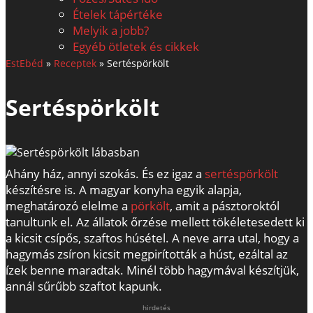
Ételek tápértéke
Melyik a jobb?
Egyéb ötletek és cikkek
EstEbéd
»
Receptek
»
Sertéspörkölt
Sertéspörkölt
Ahány ház, annyi szokás. És ez igaz a
sertéspörkölt
készítésre is. A magyar konyha egyik alapja,
meghatározó elelme a
pörkölt
, amit a pásztoroktól
tanultunk el. Az állatok őrzése mellett tökéletesedett ki
a kicsit csípős, szaftos húsétel. A neve arra utal, hogy a
hagymás zsíron kicsit megpirították a húst, ezáltal az
ízek benne maradtak. Minél több hagymával készítjük,
annál sűrűbb szaftot kapunk.
hirdetés