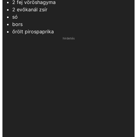
2
fej
vöröshagyma
2
evőkanál
zsír
só
bors
őrölt pirospaprika
hirdetés