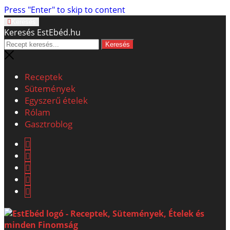
Press "Enter" to skip to content
Keresés
Keresés EstEbéd.hu
Receptek
Sütemények
Egyszerű ételek
Rólam
Gasztroblog