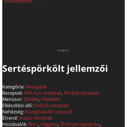
csirkepörkölt
hirdetés:
Sertéspörkölt jellemzői
Kategória:
Receptek
Receptek:
Főtt hús receptek
,
Pörkölt receptek
Menüsor:
Ebédek
,
Főételek
Elkészítési idő:
Ráérős receptek
Nehézség:
Középhaladó receptek
Étrend:
Húsos receptek
Hozzávalók:
Bors
,
Hagyma
,
Őrölt pirospaprika
,