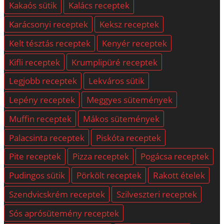
Kakaós sütik
Kalács receptek
Karácsonyi receptek
Keksz receptek
Kelt tésztás receptek
Kenyér receptek
Kifli receptek
Krumplipüré receptek
Legjobb receptek
Lekváros sütik
Lepény receptek
Meggyes sütemények
Muffin receptek
Mákos sütemények
Palacsinta receptek
Piskóta receptek
Pite receptek
Pizza receptek
Pogácsa receptek
Pudingos sütik
Pörkölt receptek
Rakott ételek
Szendvicskrém receptek
Szilveszteri receptek
Sós aprósütemény receptek