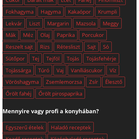
Fokhagyma
Hagyma
Kakaópor
Krumpli
Lekvár
Liszt
Margarin
Mazsola
Meggy
Mák
Méz
Olaj
Paprika
Porcukor
Reszelt sajt
Rizs
Rétesliszt
Sajt
Só
Sütőpor
Tej
Tejföl
Tojás
Tojásfehérje
Tojássárga
Túró
Vaj
Vaníliáscukor
Víz
Vöröshagyma
Zsemlemorzsa
Zsír
Élesztő
Őrölt fahéj
Őrölt pirospaprika
Mennyire vagy profi a konyhában?
Egyszerű ételek
Haladó receptek
Kezdő receptek
Középhaladó receptek