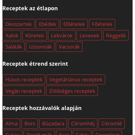
Receptek az étlapon
Desszertek
Ebédek
Előételek
Főételek
Italok
Köretek
Lekvárok
Levesek
Reggelik
Saláták
Uzsonnák
Vacsorák
Receptek étrend szerint
Húsos receptek
Vegetáriánus receptek
Vegán receptek
Zöldséges receptek
Receptek hozzávalók alapján
Alma
Bors
Búzadara
Citromhéj
Citromlé
Cukor
Darált mák
Ecet
Fahéj
Finomliszt