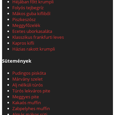
Héjában főtt krumpli
Folyós tejbegríz
Mákos guba kifliből
Piszkeszósz
Meggyfőzelék
Ecetes uborkasaláta
Klasszikus frankfurti leves
Kapros kifli
Házias rakott krumpli
Sütemények
Pudingos piskóta
Márvány szelet
Alj nélküli túrós
Túrós lekváros pite
Meggyes pite
Kakaós muffin
Zabpelyhes muffin
Almás mákos süti