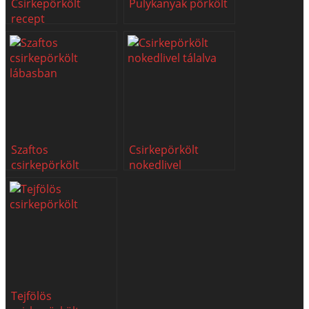
Csirkepörkölt
Pulykanyak pörkölt
recept
Szaftos
Csirkepörkölt
csirkepörkölt
nokedlivel
Tejfölös