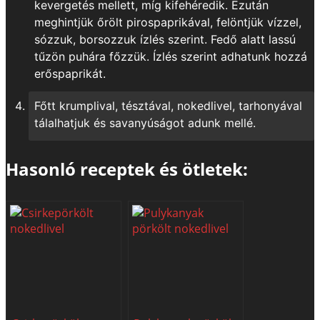
kevergetés mellett, míg kifehéredik. Ezután
meghintjük őrölt pirospaprikával, felöntjük vízzel,
sózzuk, borsozzuk ízlés szerint. Fedő alatt lassú
tűzön puhára főzzük. Ízlés szerint adhatunk hozzá
erőspaprikát.
Főtt krumplival, tésztával, nokedlivel, tarhonyával
tálalhatjuk és savanyúságot adunk mellé.
Hasonló receptek és ötletek: