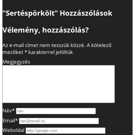
"Sertéspörkölt" Hozzászólások
Vélemény, hozzászólás?
Az e-mail címet nem tesszük közzé.
A kötelező
mezőket
*
karakterrel jelöltük
Megjegyzés
Név*
Email*
Weboldal