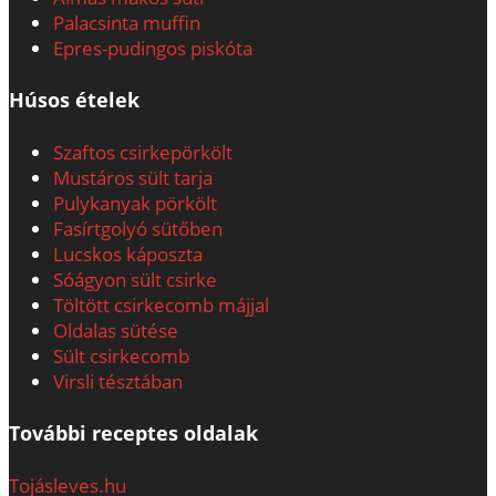
Palacsinta muffin
Epres-pudingos piskóta
Húsos ételek
Szaftos csirkepörkölt
Mustáros sült tarja
Pulykanyak pörkölt
Fasírtgolyó sütőben
Lucskos káposzta
Sóágyon sült csirke
Töltött csirkecomb májjal
Oldalas sütése
Sült csirkecomb
Virsli tésztában
További receptes oldalak
Tojásleves.hu