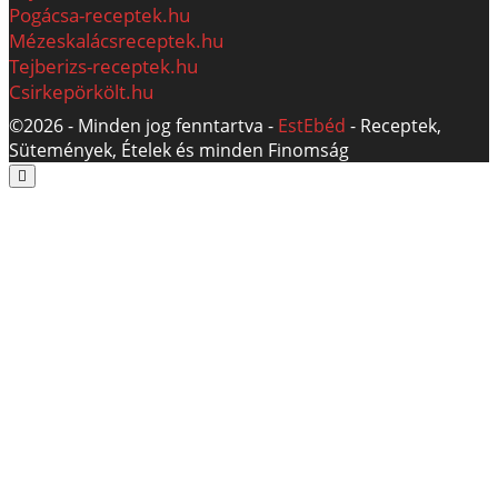
Pogácsa-receptek.hu
Mézeskalácsreceptek.hu
Tejberizs-receptek.hu
Csirkepörkölt.hu
©2026 - Minden jog fenntartva -
EstEbéd
- Receptek,
Sütemények, Ételek és minden Finomság
Scroll
to
the
top