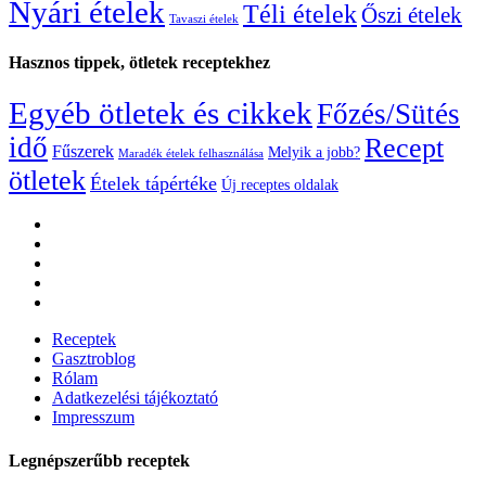
Nyári ételek
Téli ételek
Őszi ételek
Tavaszi ételek
Hasznos tippek, ötletek receptekhez
Egyéb ötletek és cikkek
Főzés/Sütés
idő
Recept
Fűszerek
Melyik a jobb?
Maradék ételek felhasználása
ötletek
Ételek tápértéke
Új receptes oldalak
Receptek
Gasztroblog
Rólam
Adatkezelési tájékoztató
Impresszum
Legnépszerűbb receptek