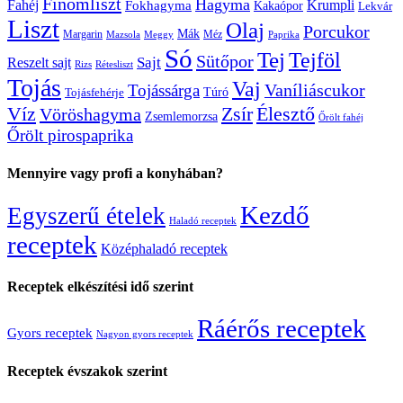
Finomliszt
Hagyma
Krumpli
Fahéj
Fokhagyma
Kakaópor
Lekvár
Liszt
Olaj
Porcukor
Mák
Margarin
Méz
Mazsola
Meggy
Paprika
Só
Tej
Tejföl
Sütőpor
Reszelt sajt
Sajt
Rizs
Rétesliszt
Tojás
Vaj
Vaníliáscukor
Tojássárga
Tojásfehérje
Túró
Zsír
Víz
Élesztő
Vöröshagyma
Zsemlemorzsa
Őrölt fahéj
Őrölt pirospaprika
Mennyire vagy profi a konyhában?
Kezdő
Egyszerű ételek
Haladó receptek
receptek
Középhaladó receptek
Receptek elkészítési idő szerint
Ráérős receptek
Gyors receptek
Nagyon gyors receptek
Receptek évszakok szerint