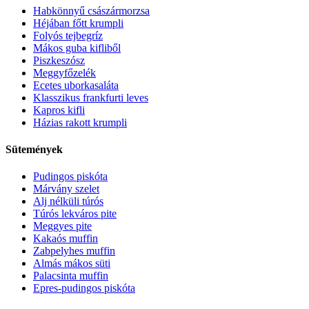
Habkönnyű császármorzsa
Héjában főtt krumpli
Folyós tejbegríz
Mákos guba kifliből
Piszkeszósz
Meggyfőzelék
Ecetes uborkasaláta
Klasszikus frankfurti leves
Kapros kifli
Házias rakott krumpli
Sütemények
Pudingos piskóta
Márvány szelet
Alj nélküli túrós
Túrós lekváros pite
Meggyes pite
Kakaós muffin
Zabpelyhes muffin
Almás mákos süti
Palacsinta muffin
Epres-pudingos piskóta