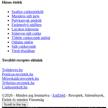
Húsos ételek
Szaftos csirkepörkölt
Mustáros sült tarja
Pulykanyak pörkölt
Fasírtgolyó sütőben
Lucskos káposzta
Sóágyon sült csirke
Töltött csirkecomb májjal
Oldalas sütése
Sült csirkecomb
Virsli tésztában
További receptes oldalak
Tojásleves.hu
Pogácsa-receptek.hu
Mézeskalácsreceptek.hu
Tejberizs-receptek.hu
Csirkepörkölt.hu
©2026 - Minden jog fenntartva -
EstEbéd
- Receptek, Sütemények,
Ételek és minden Finomság
Scroll to the top