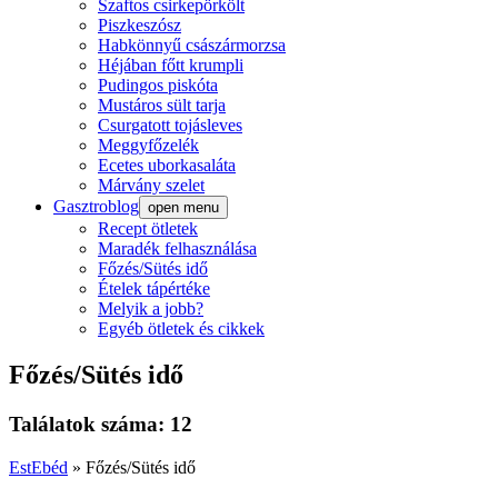
Szaftos csirkepörkölt
Piszkeszósz
Habkönnyű császármorzsa
Héjában főtt krumpli
Pudingos piskóta
Mustáros sült tarja
Csurgatott tojásleves
Meggyfőzelék
Ecetes uborkasaláta
Márvány szelet
Gasztroblog
open menu
Recept ötletek
Maradék felhasználása
Főzés/Sütés idő
Ételek tápértéke
Melyik a jobb?
Egyéb ötletek és cikkek
Főzés/Sütés idő
Találatok száma: 12
EstEbéd
»
Főzés/Sütés idő