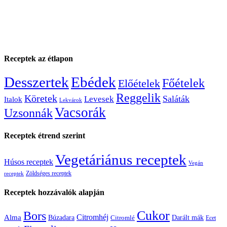
Receptek az étlapon
Desszertek
Ebédek
Főételek
Előételek
Reggelik
Köretek
Saláták
Levesek
Italok
Lekvárok
Vacsorák
Uzsonnák
Receptek étrend szerint
Vegetáriánus receptek
Húsos receptek
Vegán
Zöldséges receptek
receptek
Receptek hozzávalók alapján
Cukor
Bors
Citromhéj
Alma
Búzadara
Citromlé
Darált mák
Ecet