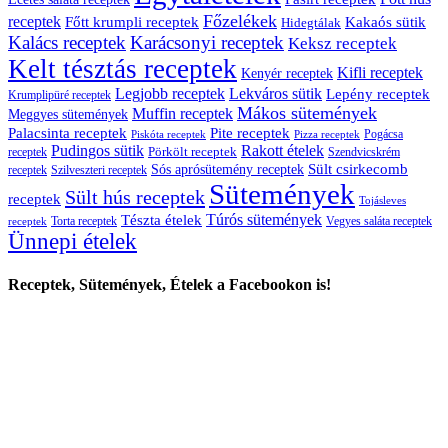
Főzelékek
receptek
Főtt krumpli receptek
Kakaós sütik
Hidegtálak
Kalács receptek
Karácsonyi receptek
Keksz receptek
Kelt tésztás receptek
Kifli receptek
Kenyér receptek
Legjobb receptek
Lekváros sütik
Lepény receptek
Krumplipüré receptek
Mákos sütemények
Muffin receptek
Meggyes sütemények
Palacsinta receptek
Pite receptek
Pogácsa
Piskóta receptek
Pizza receptek
Pudingos sütik
Rakott ételek
Pörkölt receptek
receptek
Szendvicskrém
Sült csirkecomb
Sós aprósütemény receptek
receptek
Szilveszteri receptek
Sütemények
Sült hús receptek
receptek
Tojásleves
Túrós sütemények
Tészta ételek
Torta receptek
Vegyes saláta receptek
receptek
Ünnepi ételek
Receptek, Sütemények, Ételek a Facebookon is!