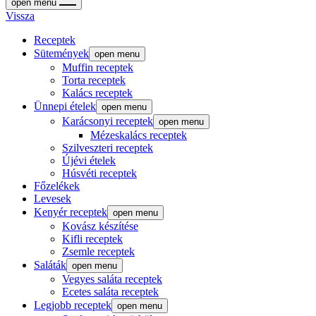
open menu
Vissza
Receptek
Sütemények
open menu
Muffin receptek
Torta receptek
Kalács receptek
Ünnepi ételek
open menu
Karácsonyi receptek
open menu
Mézeskalács receptek
Szilveszteri receptek
Újévi ételek
Húsvéti receptek
Főzelékek
Levesek
Kenyér receptek
open menu
Kovász készítése
Kifli receptek
Zsemle receptek
Saláták
open menu
Vegyes saláta receptek
Ecetes saláta receptek
Legjobb receptek
open menu