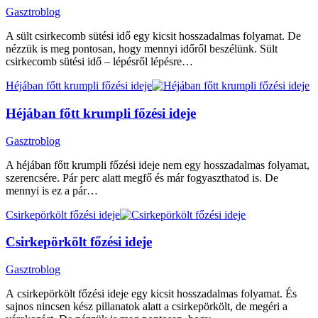
Gasztroblog
A sült csirkecomb sütési idő egy kicsit hosszadalmas folyamat. De
nézzük is meg pontosan, hogy mennyi időről beszélünk. Sült
csirkecomb sütési idő – lépésről lépésre…
Héjában főtt krumpli főzési ideje
Héjában főtt krumpli főzési ideje
Gasztroblog
A héjában főtt krumpli főzési ideje nem egy hosszadalmas folyamat,
szerencsére. Pár perc alatt megfő és már fogyaszthatod is. De
mennyi is ez a pár…
Csirkepörkölt főzési ideje
Csirkepörkölt főzési ideje
Gasztroblog
A csirkepörkölt főzési ideje egy kicsit hosszadalmas folyamat. És
sajnos nincsen kész pillanatok alatt a csirkepörkölt, de megéri a