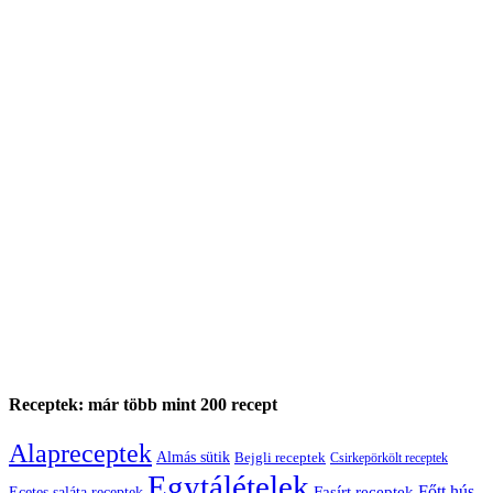
Receptek: már több mint 200 recept
Alapreceptek
Almás sütik
Bejgli receptek
Csirkepörkölt receptek
Egytálételek
Főtt hús
Fasírt receptek
Ecetes saláta receptek