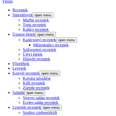
Vissza
Receptek
Sütemények
open menu
Muffin receptek
Torta receptek
Kalács receptek
Ünnepi ételek
open menu
Karácsonyi receptek
open menu
Mézeskalács receptek
Szilveszteri receptek
Újévi ételek
Húsvéti receptek
Főzelékek
Levesek
Kenyér receptek
open menu
Kovász készítése
Kifli receptek
Zsemle receptek
Saláták
open menu
Vegyes saláta receptek
Ecetes saláta receptek
Legjobb receptek
open menu
Szaftos csirkepörkölt