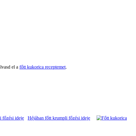
lvasd el a
főtt kukorica receptemet
.
Héjában főtt krumpli főzési ideje