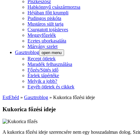
Piszkeszósz
Habkönnyű császármorzsa
Héjában főtt krumpli
Pudingos piskóta
Mustáros sült tarja
Csurgatott tojásleves
Meggyfőzelék
Ecetes uborkasaláta
Márvány szelet
Gasztroblog
open menu
Recept ötletek
Maradék felhasználása
Főzés/Sütés idő
Ételek tápértéke
Melyik a jobb?
Egyéb ötletek és cikkek
EstEbéd
»
Gasztroblog
»
Kukorica főzési ideje
Kukorica főzési ideje
A kukorica főzési ideje szerencsére nem egy hosszadalmas dolog. Szint