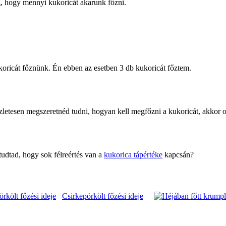
gg, hogy mennyi kukoricát akarunk főzni.
ukoricát főznünk. Én ebben az esetben 3 db kukoricát főztem.
letesen megszeretnéd tudni, hogyan kell megfőzni a kukoricát, akkor o
tudtad, hogy sok félreértés van a
kukorica tápértéke
kapcsán?
Csirkepörkölt főzési ideje