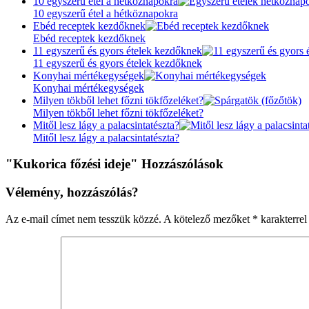
10 egyszerű étel a hétköznapokra
10 egyszerű étel a hétköznapokra
Ebéd receptek kezdőknek
Ebéd receptek kezdőknek
11 egyszerű és gyors ételek kezdőknek
11 egyszerű és gyors ételek kezdőknek
Konyhai mértékegységek
Konyhai mértékegységek
Milyen tökből lehet főzni tökfőzeléket?
Milyen tökből lehet főzni tökfőzeléket?
Mitől lesz lágy a palacsintatészta?
Mitől lesz lágy a palacsintatészta?
"Kukorica főzési ideje" Hozzászólások
Vélemény, hozzászólás?
Az e-mail címet nem tesszük közzé.
A kötelező mezőket
*
karakterrel 