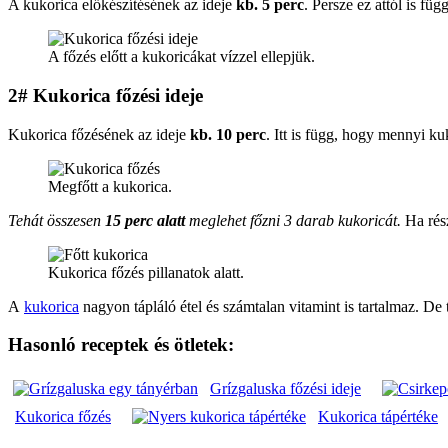
A kukorica előkészítésének az ideje
kb. 5 perc
. Persze ez attól is fü
A főzés előtt a kukoricákat vízzel ellepjük.
2# Kukorica főzési ideje
Kukorica főzésének az ideje
kb. 10 perc
. Itt is függ, hogy mennyi k
Megfőtt a kukorica.
Tehát összesen
15 perc alatt
meglehet főzni 3 darab kukoricát.
Ha rész
Kukorica főzés pillanatok alatt.
A
kukorica
nagyon tápláló étel és számtalan vitamint is tartalmaz. De 
Hasonló receptek és ötletek:
Grízgaluska főzési ideje
Kukorica főzés
Kukorica tápértéke