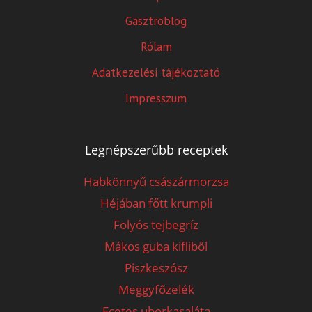
Gasztroblog
Rólam
Adatkezelési tájékoztató
Impresszum
Legnépszerűbb receptek
Habkönnyű császármorzsa
Héjában főtt krumpli
Folyós tejbegríz
Mákos guba kifliből
Piszkeszósz
Meggyfőzelék
Ecetes uborkasaláta