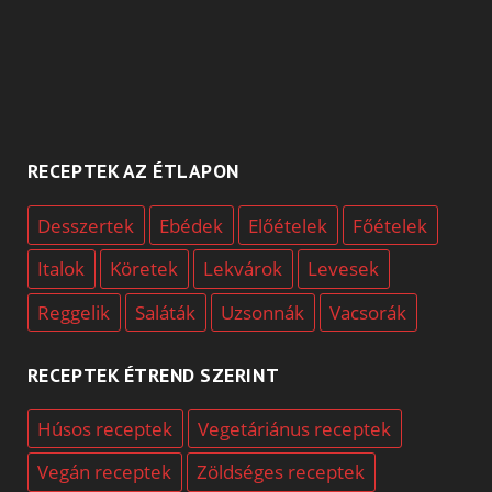
RECEPTEK AZ ÉTLAPON
Desszertek
Ebédek
Előételek
Főételek
Italok
Köretek
Lekvárok
Levesek
Reggelik
Saláták
Uzsonnák
Vacsorák
RECEPTEK ÉTREND SZERINT
Húsos receptek
Vegetáriánus receptek
Vegán receptek
Zöldséges receptek