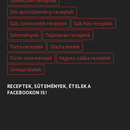
Szilveszteri receptek
Sós aprósütemény receptek
Sült csirkecomb receptek
Sült hús receptek
Sütemények
Tojásleves receptek
Torta receptek
Tészta ételek
Túrós sütemények
Vegyes saláta receptek
Ünnepi ételek
RECEPTEK, SÜTEMÉNYEK, ÉTELEK A
FACEBOOKON IS!