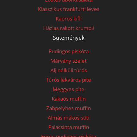
Klasszikus frankfurti leves
Kapros kifli
Házias rakott krumpli
Sütemények
Pudingos piskóta
Márvány szelet
Alj nélküli túrós
Túrós lekváros pite
Meggyes pite
Kakaós muffin
Zabpelyhes muffin
Almás mákos süti
Palacsinta muffin
Epres-pudingos piskóta