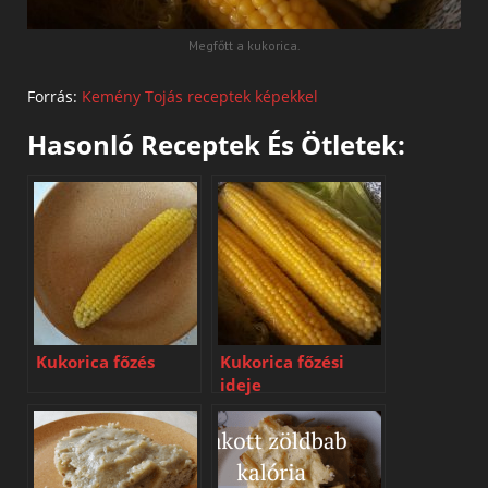
Megfőtt a kukorica.
Forrás:
Kemény Tojás receptek képekkel
Hasonló Receptek És Ötletek:
Kukorica főzés
Kukorica főzési
ideje