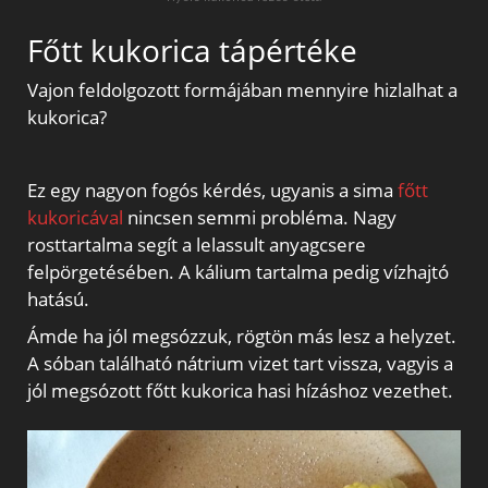
Főtt kukorica tápértéke
Vajon feldolgozott formájában mennyire hizlalhat a
kukorica?
Ez egy nagyon fogós kérdés, ugyanis a sima
főtt
kukoricával
nincsen semmi probléma. Nagy
rosttartalma segít a lelassult anyagcsere
felpörgetésében. A kálium tartalma pedig vízhajtó
hatású.
Ámde ha jól megsózzuk, rögtön más lesz a helyzet.
A sóban található nátrium vizet tart vissza, vagyis a
jól megsózott főtt kukorica hasi hízáshoz vezethet.