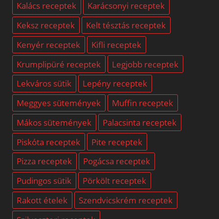
Kalács receptek
Karácsonyi receptek
Keksz receptek
Kelt tésztás receptek
Kenyér receptek
Kifli receptek
Krumplipüré receptek
Legjobb receptek
Lekváros sütik
Lepény receptek
Meggyes sütemények
Muffin receptek
Mákos sütemények
Palacsinta receptek
Piskóta receptek
Pite receptek
Pizza receptek
Pogácsa receptek
Pudingos sütik
Pörkölt receptek
Rakott ételek
Szendvicskrém receptek