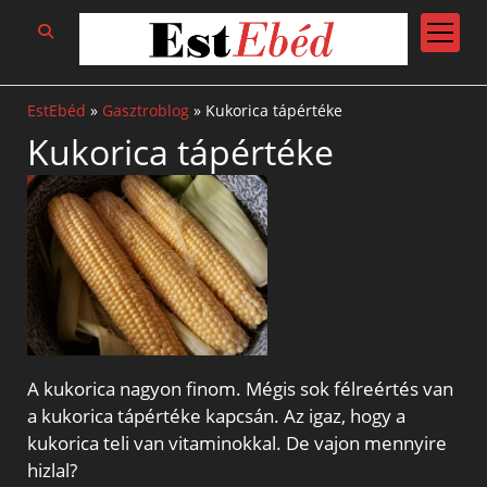
open
menu
EstEbéd
»
Gasztroblog
»
Kukorica tápértéke
Kukorica tápértéke
A kukorica nagyon finom. Mégis sok félreértés van
a kukorica tápértéke kapcsán. Az igaz, hogy a
kukorica teli van vitaminokkal. De vajon mennyire
hizlal?