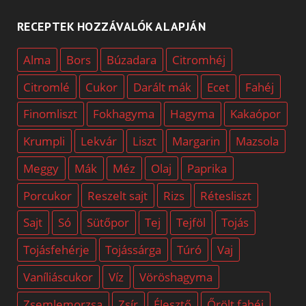
RECEPTEK HOZZÁVALÓK ALAPJÁN
Alma
Bors
Búzadara
Citromhéj
Citromlé
Cukor
Darált mák
Ecet
Fahéj
Finomliszt
Fokhagyma
Hagyma
Kakaópor
Krumpli
Lekvár
Liszt
Margarin
Mazsola
Meggy
Mák
Méz
Olaj
Paprika
Porcukor
Reszelt sajt
Rizs
Rétesliszt
Sajt
Só
Sütőpor
Tej
Tejföl
Tojás
Tojásfehérje
Tojássárga
Túró
Vaj
Vaníliáscukor
Víz
Vöröshagyma
Zsemlemorzsa
Zsír
Élesztő
Őrölt fahéj