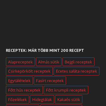
RECEPTEK: MÁR TÖBB MINT 200 RECEPT
Alapreceptek
Almás sütik
Bejgli receptek
Csirkepörkölt receptek
Ecetes saláta receptek
Egytálételek
Fasírt receptek
Főtt hús receptek
Főtt krumpli receptek
Főzelékek
Hidegtálak
Kakaós sütik