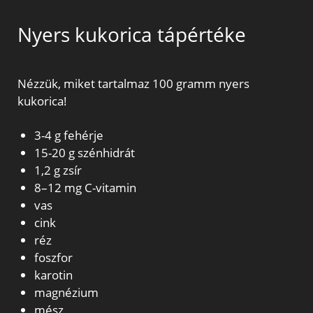
Nyers kukorica tápértéke
Nézzük, miket tartalmaz 100 gramm nyers
kukorica!
3-4 g fehérje
15-20 g szénhidrát
1,2 g zsír
8–12 mg C-vitamin
vas
cink
réz
foszfor
karotin
magnézium
mész