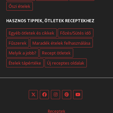
Őszi ételek
HASZNOS TIPPEK, ÖTLETEK RECEPTEKHEZ
Egyéb ötletek és cikkek
Főzés/Sütés idő
Fűszerek
Maradék ételek felhasználása
Melyik a jobb?
Recept ötletek
Ételek tápértéke
Új receptes oldalak
Receptek