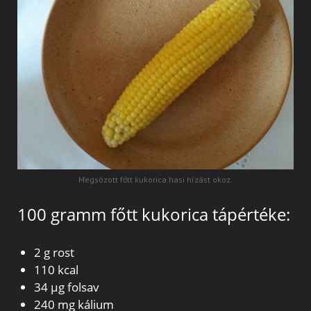
Megsózott főtt kukorica hasi hízást okoz.
100 gramm főtt kukorica tápértéke:
2 g rost
110 kcal
34 µg folsav
240 mg kálium