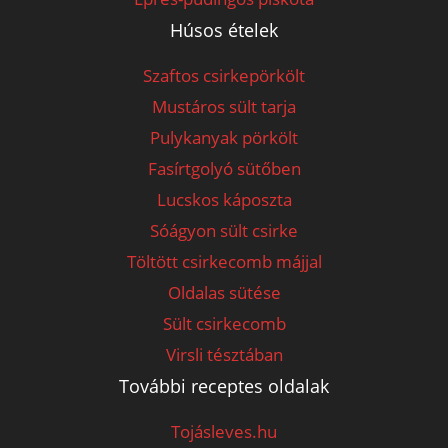
Húsos ételek
Szaftos csirkepörkölt
Mustáros sült tarja
Pulykanyak pörkölt
Fasírtgolyó sütőben
Lucskos káposzta
Sóágyon sült csirke
Töltött csirkecomb májjal
Oldalas sütése
Sült csirkecomb
Virsli tésztában
További receptes oldalak
Tojásleves.hu