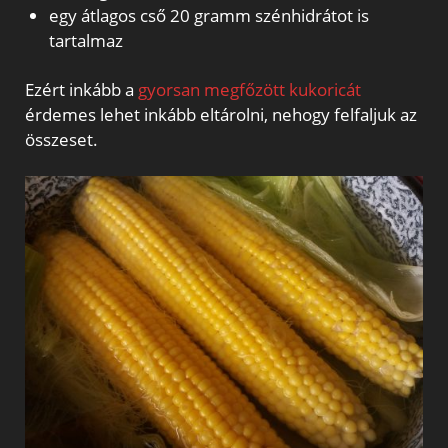
egy átlagos cső 20 gramm szénhidrátot is
tartalmaz
Ezért inkább a
gyorsan megfőzött kukoricát
érdemes lehet inkább eltárolni, nehogy felfaljuk az
összeset.