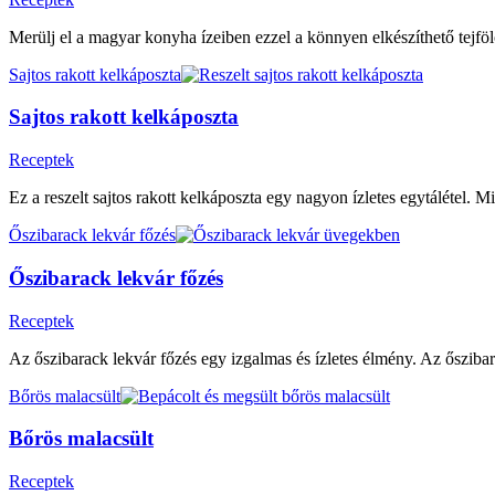
Merülj el a magyar konyha ízeiben ezzel a könnyen elkészíthető tejföl
Sajtos rakott kelkáposzta
Sajtos rakott kelkáposzta
Receptek
Ez a reszelt sajtos rakott kelkáposzta egy nagyon ízletes egytálétel. 
Őszibarack lekvár főzés
Őszibarack lekvár főzés
Receptek
Az őszibarack lekvár főzés egy izgalmas és ízletes élmény. Az ősziba
Bőrös malacsült
Bőrös malacsült
Receptek