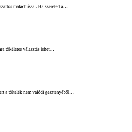
szaftos malachússal. Ha szereted a…
mra tökéletes választás lehet…
mert a töltelék nem valódi gesztenyéből…