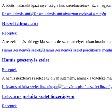
A bőrös malacsült igazi ínyencség a hús szerelmeseinek. Ez a hagyo
Reszelt almás süti
Reszelt almás süti
Receptek
A reszelt almás süti egy klasszikus desszert, amelyet sokan imádnak a
Hamis gesztenyés szelet
Hamis gesztenyés szelet
Receptek
A hamis gesztenyés szelet egy olyan sütemény, aminek a tölteléke meg
Lekváros piskóta szelet linzerágyon
Lekváros piskóta szelet linzerágyon
Receptek