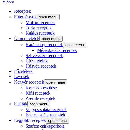
Vissza
Receptek
Sütemények
open menu
Muffin receptek
Torta receptek
Kalács receptek
Ünnepi ételek
open menu
Karácsonyi receptek
open menu
Mézeskalács receptek
Szilveszteri receptek
Újévi ételek
Húsvéti receptek
Főzelékek
Levesek
Kenyér receptek
open menu
Kovász készítése
Kifli receptek
Zsemle receptek
Saláták
open menu
Vegyes saláta receptek
Ecetes saláta receptek
Legjobb receptek
open menu
Szaftos csirkepörkölt