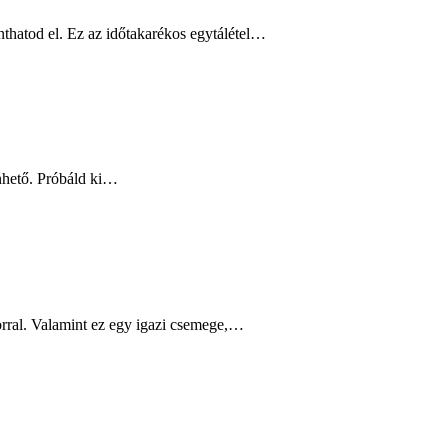
nthatod el. Ez az időtakarékos egytálétel…
zönhető. Próbáld ki…
orral. Valamint ez egy igazi csemege,…