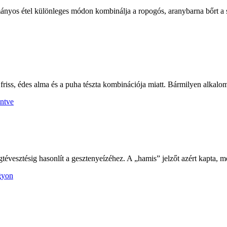
mányos étel különleges módon kombinálja a ropogós, aranybarna bőrt a 
 friss, édes alma és a puha tészta kombinációja miatt. Bármilyen alkalo
tévesztésig hasonlít a gesztenyeízéhez. A „hamis” jelzőt azért kapta, 