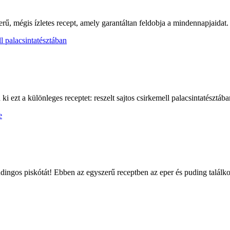
erű, mégis ízletes recept, amely garantáltan feldobja a mindennapjaidat.
i ezt a különleges receptet: reszelt sajtos csirkemell palacsintatésztá
ngos piskótát! Ebben az egyszerű receptben az eper és puding találkoz