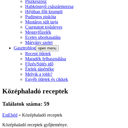
Piszkeszósz
Habkönnyű császármorzsa
Héjában főtt krumpli
Pudingos piskóta
Mustáros sült tarja
Csurgatott tojásleves
Meggyfőzelék
Ecetes uborkasaláta
Márvány szelet
Gasztroblog
open menu
Recept ötletek
Maradék felhasználása
Főzés/Sütés idő
Ételek tápértéke
Melyik a jobb?
Egyéb ötletek és cikkek
Középhaladó receptek
Találatok száma: 59
EstEbéd
»
Középhaladó receptek
Középhaladó receptek gyűjteménye.