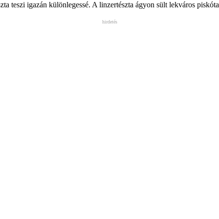
szta teszi igazán különlegessé. A linzertészta ágyon sült lekváros piskót
hirdetés