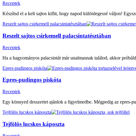
Receptek
Készítsd el a kelt sajtos kiflit, hogy napod különlegessé váljon! Egysz
Reszelt sajtos csirkemell palacsintatésztában
Reszelt sajtos csirkemell palacsintatésztában
Receptek
Ha a hagyományos palacsintát már unalmasnak találod, akkor próbáld k
Epres-pudingos piskóta
Epres-pudingos piskóta
Receptek
Egy könnyed desszertet ajánlok a figyelmedbe. Mégpedig az epres-pudi
Tejfölös lucskos káposzta
Tejfölös lucskos káposzta
Receptek