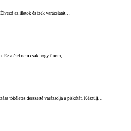
 Élvezd az illatok és ízek varázslatát…
ban. Ez a étel nem csak hogy finom,…
ása tökéletes desszerté varázsolja a piskótát. Készülj…