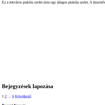
Ez a lekváros piskóta szelet nem egy átlagos piskóta szelet. A linzerté
Bejegyzések lapozása
1
2
…
6
Következő