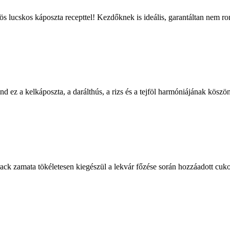
ös lucskos káposzta recepttel! Kezdőknek is ideális, garantáltan nem ro
Mind ez a kelkáposzta, a darálthús, a rizs és a tejföl harmóniájának kös
rack zamata tökéletesen kiegészül a lekvár főzése során hozzáadott cuk