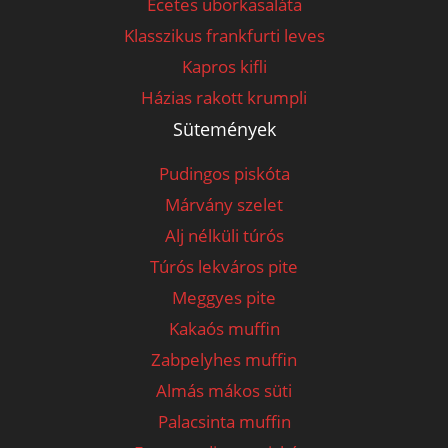
Ecetes uborkasaláta
Klasszikus frankfurti leves
Kapros kifli
Házias rakott krumpli
Sütemények
Pudingos piskóta
Márvány szelet
Alj nélküli túrós
Túrós lekváros pite
Meggyes pite
Kakaós muffin
Zabpelyhes muffin
Almás mákos süti
Palacsinta muffin