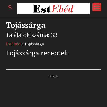
open
menu
Tojássárga
Találatok száma: 33
EstEbéd
»
Tojássárga
Tojássárga receptek
hirdetés