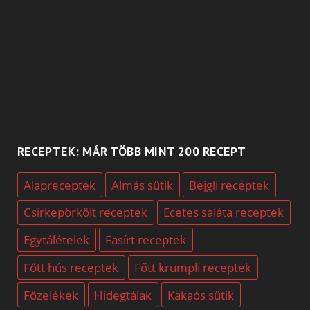
RECEPTEK: MÁR TÖBB MINT 200 RECEPT
Alapreceptek
Almás sütik
Bejgli receptek
Csirkepörkölt receptek
Ecetes saláta receptek
Egytálételek
Fasírt receptek
Főtt hús receptek
Főtt krumpli receptek
Főzelékek
Hidegtálak
Kakaós sütik