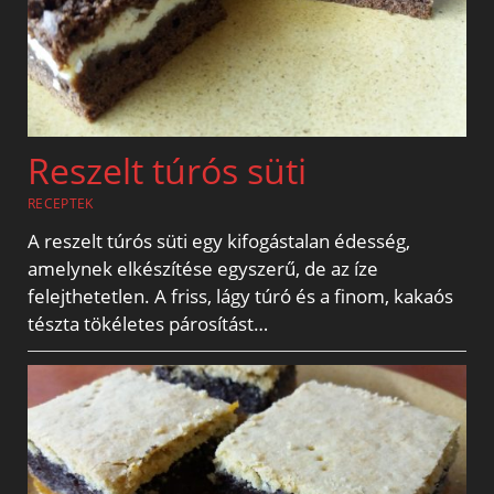
Reszelt túrós süti
RECEPTEK
A reszelt túrós süti egy kifogástalan édesség,
amelynek elkészítése egyszerű, de az íze
felejthetetlen. A friss, lágy túró és a finom, kakaós
tészta tökéletes párosítást…