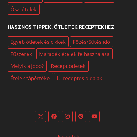
Őszi ételek
HASZNOS TIPPEK, ÖTLETEK RECEPTEKHEZ
Egyéb ötletek és cikkek
Főzés/Sütés idő
Fűszerek
Maradék ételek felhasználása
Melyik a jobb?
Recept ötletek
Ételek tápértéke
Új receptes oldalak
Receptek