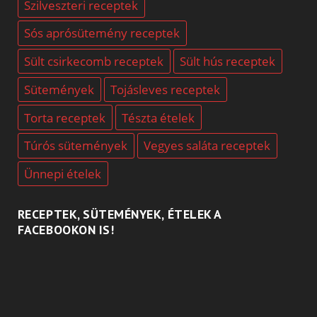
Szilveszteri receptek
Sós aprósütemény receptek
Sült csirkecomb receptek
Sült hús receptek
Sütemények
Tojásleves receptek
Torta receptek
Tészta ételek
Túrós sütemények
Vegyes saláta receptek
Ünnepi ételek
RECEPTEK, SÜTEMÉNYEK, ÉTELEK A
FACEBOOKON IS!