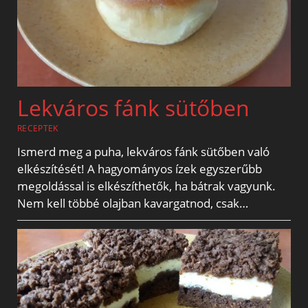
Lekváros fánk sütőben
RECEPTEK
Ismerd meg a puha, lekváros fánk sütőben való
elkészítését! A hagyományos ízek egyszerűbb
megoldással is elkészíthetők, ha bátrak vagyunk.
Nem kell többé olajban kavargatnod, csak…