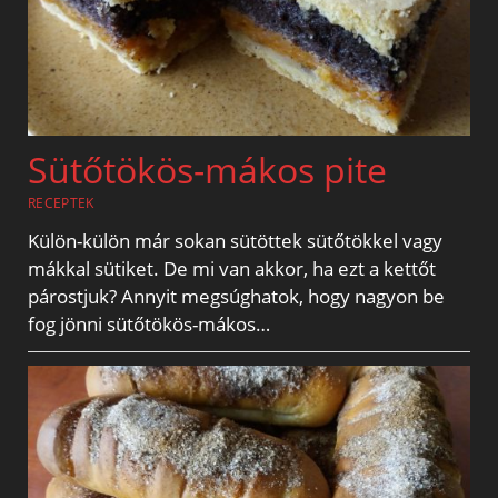
Sütőtökös-mákos pite
RECEPTEK
Külön-külön már sokan sütöttek sütőtökkel vagy
mákkal sütiket. De mi van akkor, ha ezt a kettőt
párostjuk? Annyit megsúghatok, hogy nagyon be
fog jönni sütőtökös-mákos…