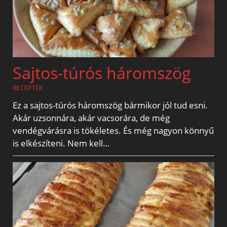
Sajtos-túrós háromszög
RECEPTEK
Ez a sajtos-túrós háromszög bármikor jól tud esni.
Akár uzsonnára, akár vacsorára, de még
vendégvárásra is tökéletes. És még nagyon könnyű
is elkészíteni. Nem kell…