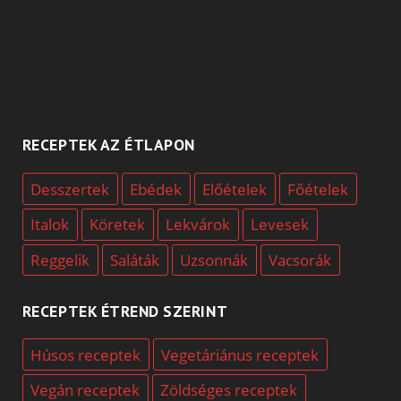
RECEPTEK AZ ÉTLAPON
Desszertek
Ebédek
Előételek
Főételek
Italok
Köretek
Lekvárok
Levesek
Reggelik
Saláták
Uzsonnák
Vacsorák
RECEPTEK ÉTREND SZERINT
Húsos receptek
Vegetáriánus receptek
Vegán receptek
Zöldséges receptek