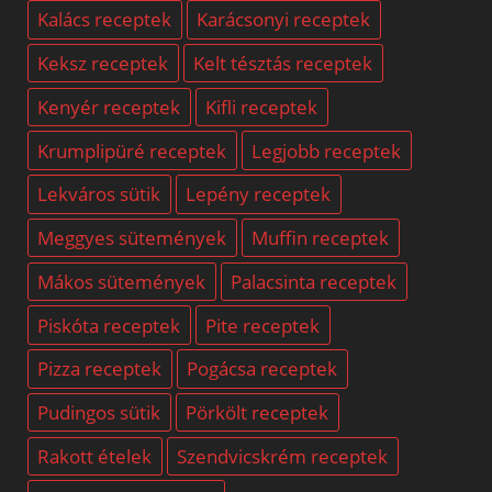
Kalács receptek
Karácsonyi receptek
Keksz receptek
Kelt tésztás receptek
Kenyér receptek
Kifli receptek
Krumplipüré receptek
Legjobb receptek
Lekváros sütik
Lepény receptek
Meggyes sütemények
Muffin receptek
Mákos sütemények
Palacsinta receptek
Piskóta receptek
Pite receptek
Pizza receptek
Pogácsa receptek
Pudingos sütik
Pörkölt receptek
Rakott ételek
Szendvicskrém receptek