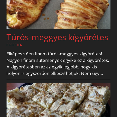
Túrós-meggyes kígyórétes
RECEPTEK
Elképesztően finom túrós-meggyes kígyórétes!
Nagyon finom sütemények egyike ez a kígyórétes.
A kígyórétesben az az egyik legjobb, hogy kis
helyen is egyszerűen elkészíthetjük. Nem úgy…