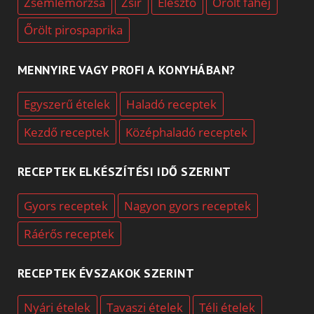
Zsemlemorzsa
Zsír
Élesztő
Őrölt fahéj
Őrölt pirospaprika
MENNYIRE VAGY PROFI A KONYHÁBAN?
Egyszerű ételek
Haladó receptek
Kezdő receptek
Középhaladó receptek
RECEPTEK ELKÉSZÍTÉSI IDŐ SZERINT
Gyors receptek
Nagyon gyors receptek
Ráérős receptek
RECEPTEK ÉVSZAKOK SZERINT
Nyári ételek
Tavaszi ételek
Téli ételek