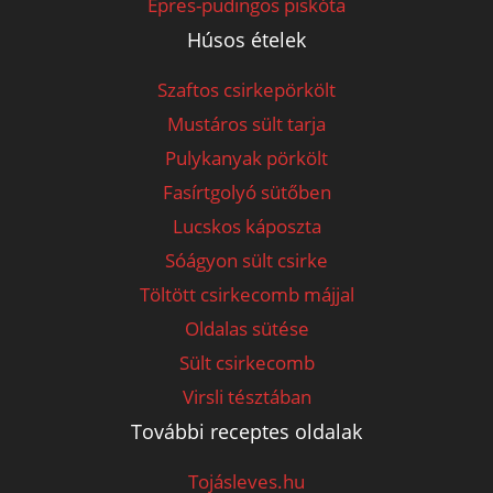
Epres-pudingos piskóta
Húsos ételek
Szaftos csirkepörkölt
Mustáros sült tarja
Pulykanyak pörkölt
Fasírtgolyó sütőben
Lucskos káposzta
Sóágyon sült csirke
Töltött csirkecomb májjal
Oldalas sütése
Sült csirkecomb
Virsli tésztában
További receptes oldalak
Tojásleves.hu