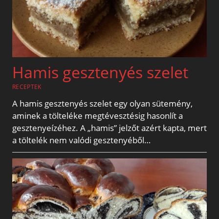
Hamis gesztenyés szelet
RECEPTEK
A hamis gesztenyés szelet egy olyan sütemény,
aminek a tölteléke megtévesztésig hasonlít a
gesztenyeízéhez. A „hamis” jelzőt azért kapta, mert
a töltelék nem valódi gesztenyéből…