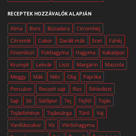
RECEPTEK HOZZÁVALÓK ALAPJÁN
Alma
Bors
Búzadara
Citromhéj
Citromlé
Cukor
Darált mák
Ecet
Fahéj
Finomliszt
Fokhagyma
Hagyma
Kakaópor
Krumpli
Lekvár
Liszt
Margarin
Mazsola
Meggy
Mák
Méz
Olaj
Paprika
Porcukor
Reszelt sajt
Rizs
Rétesliszt
Sajt
Só
Sütőpor
Tej
Tejföl
Tojás
Tojásfehérje
Tojássárga
Túró
Vaj
Vaníliáscukor
Víz
Vöröshagyma