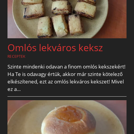
Omlós lekváros keksz
RECEPTEK
Szinte mindenki odavan a finom omlós kekszekért!
Ha Te is odavagy értük, akkor már szinte kötelező
elkészítened, ezt az omlós lekváros kekszet! Mivel
ez a…