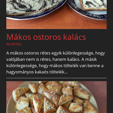
Mákos ostoros kalács
RECEPTEK
A mákos ostoros rétes egyik különlegessége, hogy
valójában nem is rétes, hanem kalács. A másik
különlegessége, hogy mákos töltelék van benne a
hagyományos kakaós töltelék…