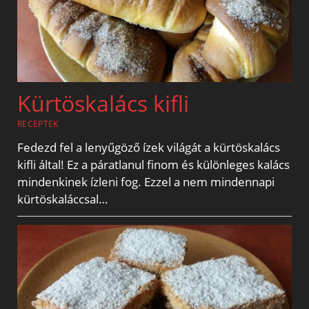
Kürtöskalács kifli
RECEPTEK
Fedezd fel a lenyűgöző ízek világát a kürtöskalács
kifli által! Ez a páratlanul finom és különleges kalács
mindenkinek ízleni fog. Ezzel a nem mindennapi
kürtöskaláccsal…