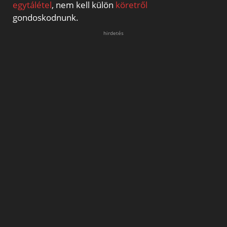
egytálétel
, nem kell külön
köretről
gondoskodnunk.
hirdetés