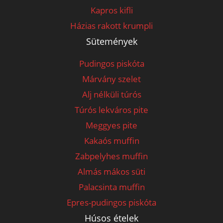
Kapros kifli
Házias rakott krumpli
Sütemények
Pudingos piskóta
Márvány szelet
Alj nélküli túrós
Túrós lekváros pite
Meggyes pite
Kakaós muffin
Zabpelyhes muffin
Almás mákos süti
Palacsinta muffin
Epres-pudingos piskóta
Húsos ételek