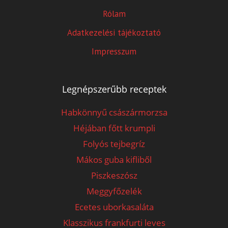
Rólam
Adatkezelési tájékoztató
Impresszum
Legnépszerűbb receptek
Habkönnyű császármorzsa
Héjában főtt krumpli
Folyós tejbegríz
Mákos guba kifliből
Piszkeszósz
Meggyfőzelék
Ecetes uborkasaláta
Klasszikus frankfurti leves