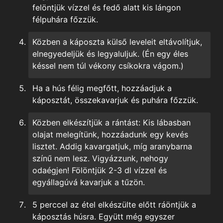
felöntjük vízzel és fedő alatt kis lángon
félpuhára főzzük.
Közben a káposzta külső leveleit eltávolítjuk,
elnegyedeljük és legyaluljuk. (Én egy éles
késsel nem túl vékony csíkokra vágom.)
Ha a hús félig megfőtt, hozzáadjuk a
káposztát, összekavarjuk és puhára főzzük.
Közben elkészítjük a
rántást: Kis lábasban
olajat melegítünk, hozzáadunk egy kevés
lisztet. Addig kavargatjuk, míg aranybarna
színű nem lesz. Vigyázzunk, nehogy
odaégjen! Fölöntjük 2-3 dl vízzel és
egyállagúvá kavarjuk a tűzön.
5 perccel az étel elkészülte előtt ráöntjük a
káposztás húsra. Együtt még egyszer