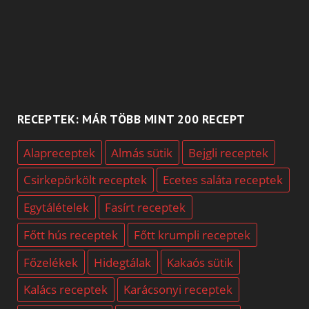
RECEPTEK: MÁR TÖBB MINT 200 RECEPT
Alapreceptek
Almás sütik
Bejgli receptek
Csirkepörkölt receptek
Ecetes saláta receptek
Egytálételek
Fasírt receptek
Főtt hús receptek
Főtt krumpli receptek
Főzelékek
Hidegtálak
Kakaós sütik
Kalács receptek
Karácsonyi receptek