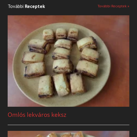
További
Receptek
További Receptek »
Omlós lekváros keksz