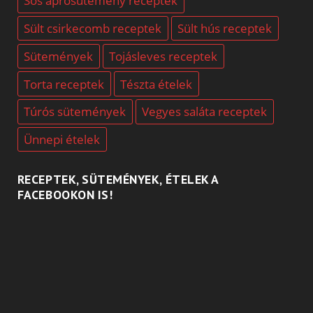
Sós aprósütemény receptek
Sült csirkecomb receptek
Sült hús receptek
Sütemények
Tojásleves receptek
Torta receptek
Tészta ételek
Túrós sütemények
Vegyes saláta receptek
Ünnepi ételek
RECEPTEK, SÜTEMÉNYEK, ÉTELEK A
FACEBOOKON IS!