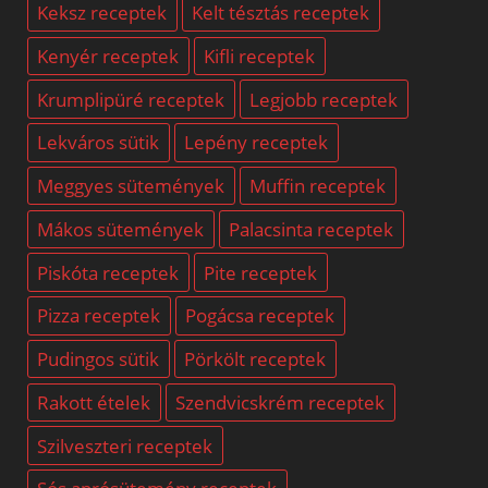
Keksz receptek
Kelt tésztás receptek
Kenyér receptek
Kifli receptek
Krumplipüré receptek
Legjobb receptek
Lekváros sütik
Lepény receptek
Meggyes sütemények
Muffin receptek
Mákos sütemények
Palacsinta receptek
Piskóta receptek
Pite receptek
Pizza receptek
Pogácsa receptek
Pudingos sütik
Pörkölt receptek
Rakott ételek
Szendvicskrém receptek
Szilveszteri receptek