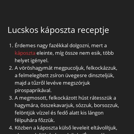
Lucskos káposzta receptje
Érdemes nagy fazékkal dolgozni, mert a
káposzta
eleinte, míg össze nem esik, több
helyet igényel.
A vöröshagymát megpucoljuk, felkockázzuk,
a felmelegített zsíron üvegesre dinszteljük,
majd a tűzről levéve megszórjuk
pirospaprikával.
A megmosott, felkockázott húst rátesszük a
hagymára, összekavarjuk, sózzuk, borsozzuk,
felöntjük vízzel és fedő alatt kis lángon
félpuhára főzzük.
Közben a káposzta külső leveleit eltávolítjuk,