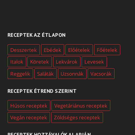
RECEPTEK AZ ÉTLAPON
Desszertek
Ebédek
Előételek
Főételek
Italok
Köretek
Lekvárok
Levesek
Reggelik
Saláták
Uzsonnák
Vacsorák
RECEPTEK ÉTREND SZERINT
Húsos receptek
Vegetáriánus receptek
Vegán receptek
Zöldséges receptek
RECEPTEK HOZZÁVALÓK ALAPJÁN