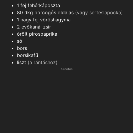
1
fej
fehérkáposzta
80
dkg
porcogós oldalas
(vagy sertéslapocka)
1
nagy fej
vöröshagyma
2
evőkanál
zsír
őrölt pirospaprika
só
bors
borsikafű
liszt
(a rántáshoz)
hirdetés