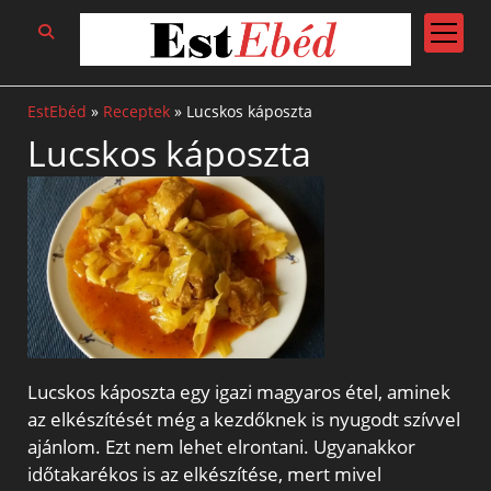
open
menu
EstEbéd
»
Receptek
»
Lucskos káposzta
Lucskos káposzta
Lucskos káposzta egy igazi magyaros étel, aminek
az elkészítését még a kezdőknek is nyugodt szívvel
ajánlom. Ezt nem lehet elrontani. Ugyanakkor
időtakarékos is az elkészítése, mert mivel