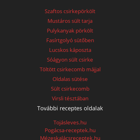
Szaftos csirkepörkölt
Mustáros sült tarja
Pulykanyak pörkölt
Fasírtgolyó sütőben
Lucskos káposzta
Sóágyon sült csirke
Töltött csirkecomb májjal
Oldalas sütése
Sült csirkecomb
Virsli tésztában
További receptes oldalak
Tojásleves.hu
Pogácsa-receptek.hu
Mézeskalácsreceptek.hu