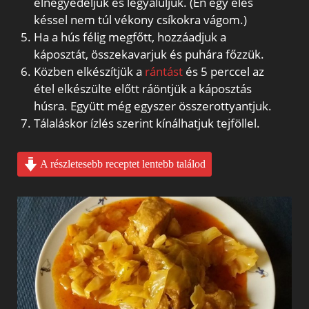
elnegyedeljük és legyaluljuk. (Én egy éles
késsel nem túl vékony csíkokra vágom.)
Ha a hús félig megfőtt, hozzáadjuk a
káposztát, összekavarjuk és puhára főzzük.
Közben elkészítjük a
rántást
és 5 perccel az
étel elkészülte előtt ráöntjük a káposztás
húsra. Együtt még egyszer összerottyantjuk.
Tálaláskor ízlés szerint kínálhatjuk tejföllel.
A részletesebb receptet lentebb találod