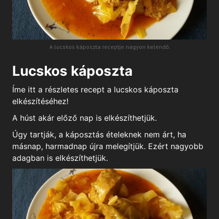
A lucskos káposzta receptje nagyon kelendő.
Lucskos káposzta
Íme itt a részletes recept a lucskos káposzta
elkészítéséhez!
A húst akár előző nap is elkészíthetjük.
Úgy tartják, a káposztás ételeknek nem árt, ha
másnap, harmadnap újra melegítjük. Ezért nagyobb
adagban is elkészíthetjük.