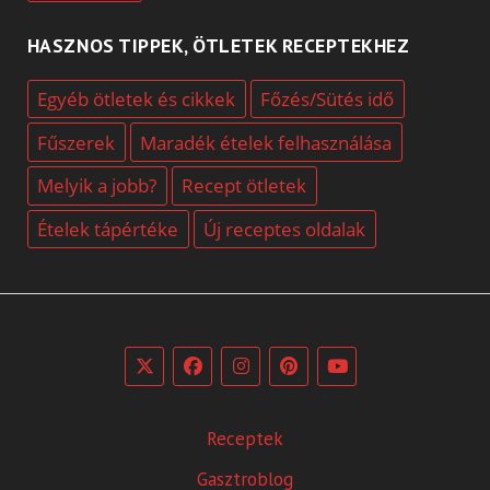
HASZNOS TIPPEK, ÖTLETEK RECEPTEKHEZ
Egyéb ötletek és cikkek
Főzés/Sütés idő
Fűszerek
Maradék ételek felhasználása
Melyik a jobb?
Recept ötletek
Ételek tápértéke
Új receptes oldalak
Receptek
Gasztroblog