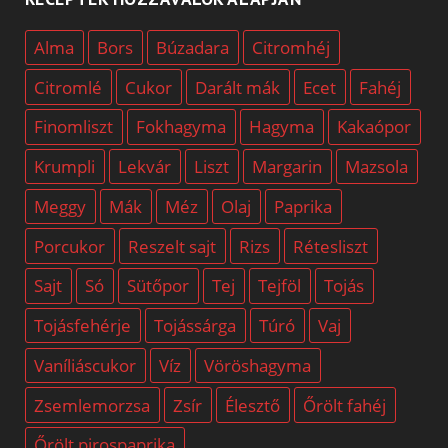
Alma
Bors
Búzadara
Citromhéj
Citromlé
Cukor
Darált mák
Ecet
Fahéj
Finomliszt
Fokhagyma
Hagyma
Kakaópor
Krumpli
Lekvár
Liszt
Margarin
Mazsola
Meggy
Mák
Méz
Olaj
Paprika
Porcukor
Reszelt sajt
Rizs
Rétesliszt
Sajt
Só
Sütőpor
Tej
Tejföl
Tojás
Tojásfehérje
Tojássárga
Túró
Vaj
Vaníliáscukor
Víz
Vöröshagyma
Zsemlemorzsa
Zsír
Élesztő
Őrölt fahéj
Őrölt pirospaprika