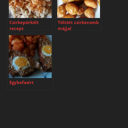
Csirkepörkölt
Töltött csirkecomb
recept
májjal
Egybefasírt