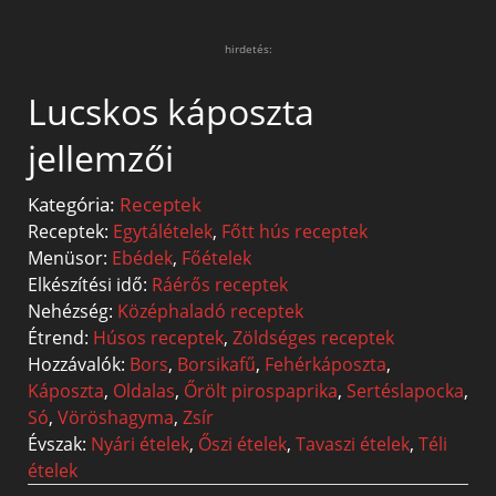
hirdetés:
Lucskos káposzta
jellemzői
Kategória:
Receptek
Receptek:
Egytálételek
,
Főtt hús receptek
Menüsor:
Ebédek
,
Főételek
Elkészítési idő:
Ráérős receptek
Nehézség:
Középhaladó receptek
Étrend:
Húsos receptek
,
Zöldséges receptek
Hozzávalók:
Bors
,
Borsikafű
,
Fehérkáposzta
,
Káposzta
,
Oldalas
,
Őrölt pirospaprika
,
Sertéslapocka
,
Só
,
Vöröshagyma
,
Zsír
Évszak:
Nyári ételek
,
Őszi ételek
,
Tavaszi ételek
,
Téli
ételek