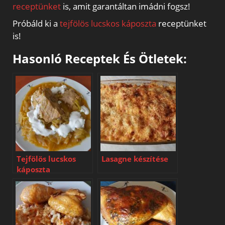
receptünket
is, amit garantáltan imádni fogsz!
Próbáld ki a
tejfölös lucskos káposzta
receptünket
is!
Hasonló Receptek És Ötletek:
Tejfölös lucskos
Lasagne készítése
káposzta