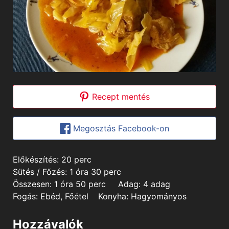
Recept mentés
Megosztás Facebook-on
minutes
Előkészítés:
20
perc
hour
minutes
Sütés / Főzés:
1
óra
30
perc
hour
minutes
Összesen:
1
óra
50
perc
Adag:
4
adag
Fogás:
Ebéd, Főétel
Konyha:
Hagyományos
Hozzávalók