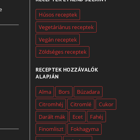
e
Húsos receptek
Vegetáriánus receptek
Vegán receptek
Zöldséges receptek
RECEPTEK HOZZÁVALÓK
ALAPJÁN
Alma
Bors
Búzadara
Citromhéj
Citromlé
Cukor
Darált mák
Ecet
Fahéj
Finomliszt
Fokhagyma