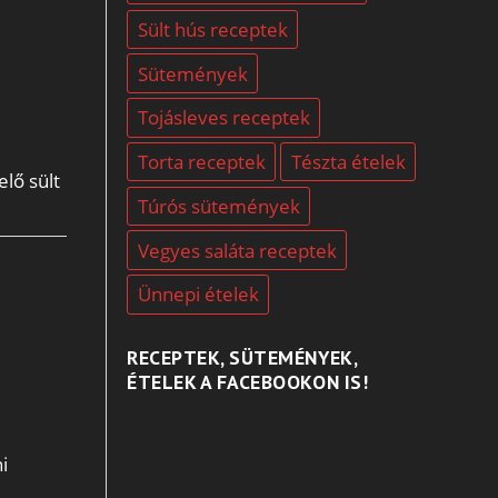
Sült hús receptek
Sütemények
Tojásleves receptek
Torta receptek
Tészta ételek
lő sült
Túrós sütemények
Vegyes saláta receptek
Ünnepi ételek
RECEPTEK, SÜTEMÉNYEK,
ÉTELEK A FACEBOOKON IS!
i