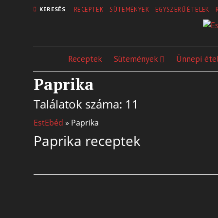
KERESÉS
RECEPTEK
SÜTEMÉNYEK
EGYSZERŰ ÉTELEK
Receptek
Sütemények
Ünnepi éte
Paprika
Találatok száma: 11
EstEbéd
»
Paprika
Paprika receptek