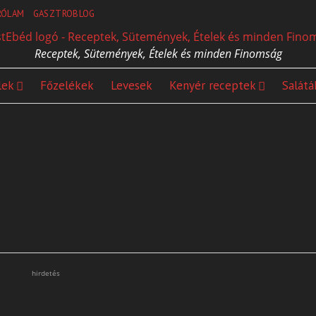
RÓLAM
GASZTROBLOG
Receptek, Sütemények, Ételek és minden Finomság
lek
Főzelékek
Levesek
Kenyér receptek
Salátá
hirdetés