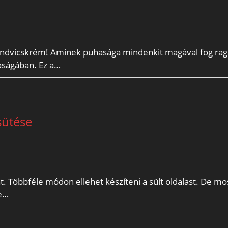
endvicskrém! Aminek puhasága mindenkit magával fog rag
saságában. Ez a…
sütése
. Többféle módon ellehet készíteni a sült oldalast. De mo
se…