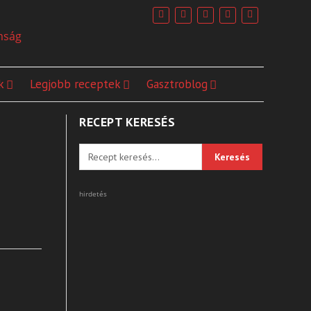
k
Legjobb receptek
Gasztroblog
RECEPT KERESÉS
hirdetés