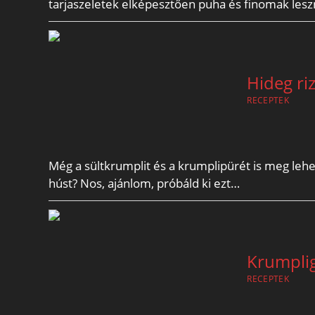
tarjaszeletek elképesztően puha és finomak les
Hideg ri
RECEPTEK
Még a sültkrumplit és a krumplipürét is meg lehet
húst? Nos, ajánlom, próbáld ki ezt…
Krumpli
RECEPTEK