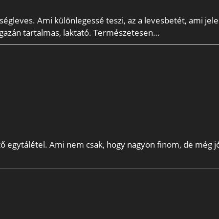
gleves. Ami különlegessé teszi, az a levesbetét, ami jel
igazán tartalmas, laktató. Természetesen…
 egytálétel. Ami nem csak, hogy nagyon finom, de még jól
t