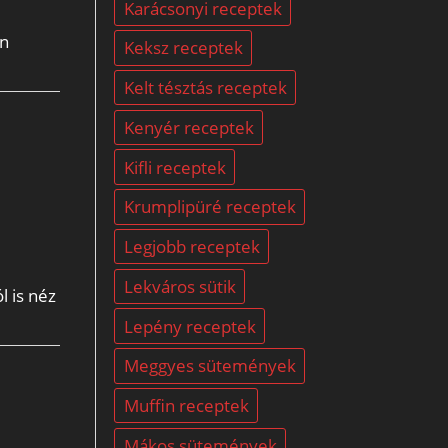
Karácsonyi receptek
en
Keksz receptek
Kelt tésztás receptek
Kenyér receptek
Kifli receptek
Krumplipüré receptek
Legjobb receptek
Lekváros sütik
 is néz
Lepény receptek
Meggyes sütemények
Muffin receptek
Mákos sütemények