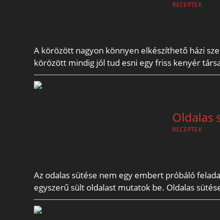
RECEPTEK
A körözött nagyon könnyen elkészíthető házi sz
körözött mindig jól tud esni egy friss kenyér tár
Oldalas 
RECEPTEK
Az odalas sütése nem egy embert próbáló feladat
egyszerű sült oldalast mutatok be. Oldalas süté