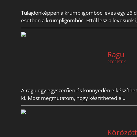
Tulajdonképpen a krumpligombóc leves egy zöldsé
esetben a krumpligombóc. Ettől lesz a levesünk 
Ragu
RECEPTEK
A ragu egy egyszerűen és könnyedén elkészíthető
ki. Most megmutatom, hogy készítheted el…
Körözöt