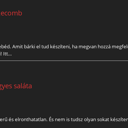
rkecomb
béd. Amit bárki el tud készíteni, ha megvan hozzá megfele
! Itt…
gyes saláta
erű és elronthatatlan. És nem is tudsz olyan sokat készíten