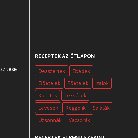
RECEPTEK AZ ÉTLAPON
szítése
Desszertek
Ebédek
Előételek
Főételek
Italok
Köretek
Lekvárok
Levesek
Reggelik
Saláták
Uzsonnák
Vacsorák
RECEPTEK ÉTREND SZERINT