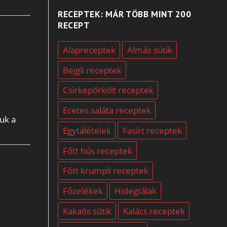
RECEPTEK: MÁR TÖBB MINT 200
RECEPT
Alapreceptek
Almás sütik
Bejgli receptek
Csirkepörkölt receptek
Ecetes saláta receptek
juk a
Egytálételek
Fasírt receptek
Főtt hús receptek
Főtt krumpli receptek
Főzelékek
Hidegtálak
Kakaós sütik
Kalács receptek