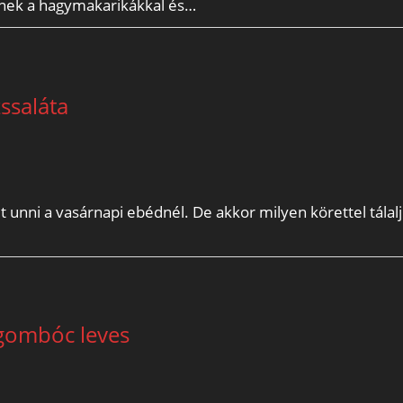
znek a hagymakarikákkal és…
zssaláta
 unni a vasárnapi ebédnél. De akkor milyen körettel tálal
gombóc leves