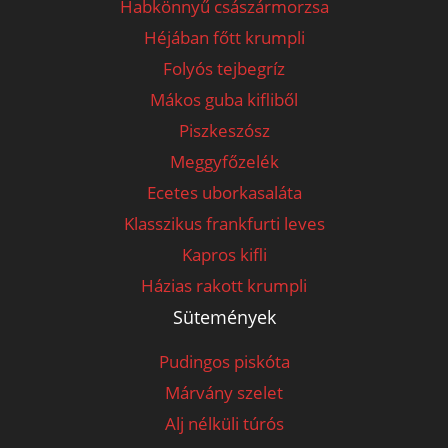
Habkönnyű császármorzsa
Héjában főtt krumpli
Folyós tejbegríz
Mákos guba kifliből
Piszkeszósz
Meggyfőzelék
Ecetes uborkasaláta
Klasszikus frankfurti leves
Kapros kifli
Házias rakott krumpli
Sütemények
Pudingos piskóta
Márvány szelet
Alj nélküli túrós