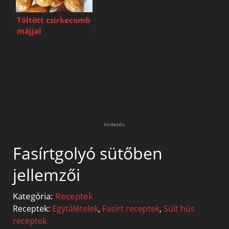
Töltött csirkecomb
májjal
hirdetés:
Fasírtgolyó sütőben
jellemzői
Kategória:
Receptek
Receptek:
Egytálételek
,
Fasírt receptek
,
Sült hús
receptek