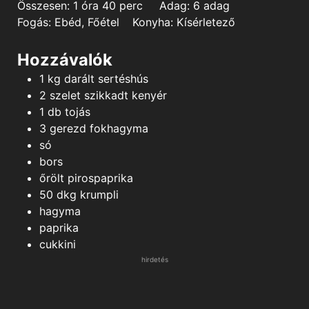
hour
minutes
Összesen:
1
óra
40
perc
Adag:
6
adag
Fogás:
Ebéd, Főétel
Konyha:
Kísérletező
Hozzávalók
1
kg
darált sertéshús
2
szelet
szikkadt kenyér
1
db
tojás
3
gerezd
fokhagyma
só
bors
őrölt pirospaprika
50
dkg
krumpli
hagyma
paprika
cukkini
hirdetés