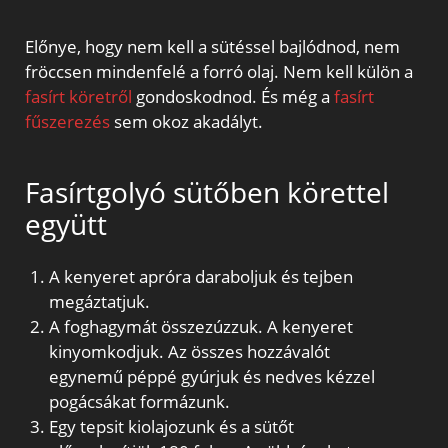
Előnye, hogy nem kell a sütéssel bajlódnod, nem
fröccsen mindenfelé a forró olaj. Nem kell külön a
fasírt köretről
gondoskodnod. És még a
fasírt
fűszerezés
sem okoz akadályt.
Fasírtgolyó sütőben körettel
együtt
A kenyeret apróra daraboljuk és tejben
megáztatjuk.
A foghagymát összezúzzuk. A kenyeret
kinyomkodjuk. Az összes hozzávalót
egynemű péppé gyúrjuk és nedves kézzel
pogácsákat formázunk.
Egy tepsit kiolajozunk és a sütőt