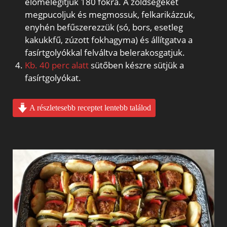
előmelegítjük 180 fokra. A zöldségeket
megpucoljuk és megmossuk, felkarikázzuk,
enyhén befűszerezzük (só, bors, esetleg
kakukkfű, zúzott fokhagyma) és állítgatva a
fasírtgolyókkal felváltva belerakosgatjuk.
Kb. 40 perc alatt
sütőben készre sütjük a
fasírtgolyókat.
A részletesebb receptet lentebb találod