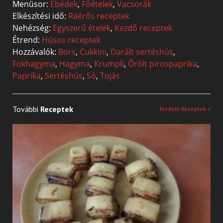
Menüsor:
Ebédek
,
Főételek
,
Vacsorák
Elkészítési idő:
Ráérős receptek
Nehézség:
Egyszerű ételek
,
Kezdő receptek
Étrend:
Húsos receptek
Hozzávalók:
Bors
,
Cukkini
,
Darált sertéshús
,
Fokhagyma
,
Hagyma
,
Krumpli
,
Őrölt pirospaprika
,
Paprika
,
Sertéshús
,
Só
,
Tojás
További
Receptek
További Receptek »