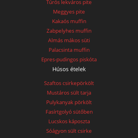
Túrós lekváros pite
Meggyes pite
Kakaós muffin
Zabpelyhes muffin
Almás mákos süti
Palacsinta muffin
Epres-pudingos piskóta
Húsos ételek
Szaftos csirkepörkölt
Mustáros sült tarja
Pulykanyak pörkölt
Fasírtgolyó sütőben
Lucskos káposzta
Sóágyon sült csirke