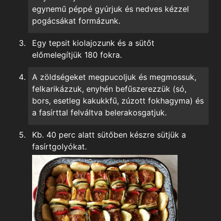
egynemű péppé gyúrjuk és nedves kézzel
pogácsákat formázunk.
Egy tepsit kiolajozunk és a sütőt
előmelegítjük 180 fokra.
A zöldségeket megpucoljuk és megmossuk,
felkarikázzuk, enyhén befűszerezzük (só,
bors, esetleg kakukkfű, zúzott fokhagyma) és
a fasírttal felváltva belerakosgatjuk.
Kb. 40 perc alatt sütőben készre sütjük a
fasírtgolyókat.