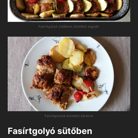
Fasírtgolyó sütőben, körettel együtt.
Fasírtgolyók körettel tálalva.
Fasírtgolyó sütőben