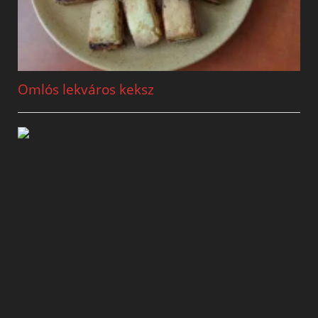
Omlós lekváros keksz