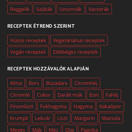
Reggelik
Saláták
Uzsonnák
Vacsorák
RECEPTEK ÉTREND SZERINT
Húsos receptek
Vegetáriánus receptek
Vegán receptek
Zöldséges receptek
RECEPTEK HOZZÁVALÓK ALAPJÁN
Alma
Bors
Búzadara
Citromhéj
Citromlé
Cukor
Darált mák
Ecet
Fahéj
Finomliszt
Fokhagyma
Hagyma
Kakaópor
Krumpli
Lekvár
Liszt
Margarin
Mazsola
Meggy
Mák
Méz
Olaj
Paprika