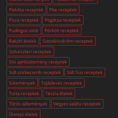
Piskóta receptek
Pite receptek
Pizza receptek
Pogácsa receptek
Pudingos sütik
Pörkölt receptek
Rakott ételek
Szendvicskrém receptek
Szilveszteri receptek
Sós aprósütemény receptek
Sült csirkecomb receptek
Sült hús receptek
Sütemények
Tojásleves receptek
Torta receptek
Tészta ételek
Túrós sütemények
Vegyes saláta receptek
Ünnepi ételek