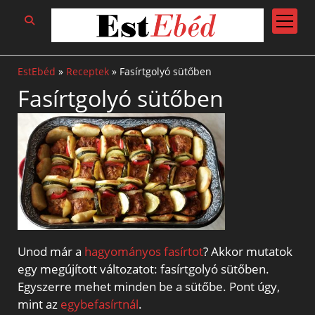
open
menu
EstEbéd
»
Receptek
»
Fasírtgolyó sütőben
Fasírtgolyó sütőben
Unod már a
hagyományos fasírtot
? Akkor mutatok
egy megújított változatot: fasírtgolyó sütőben.
Egyszerre mehet minden be a sütőbe. Pont úgy,
mint az
egybefasírtnál
.