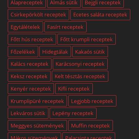
Alapreceptek
Almás sütik
Bejgli receptek
Csirkepörkölt receptek
Ecetes saláta receptek
Egytálételek
Fasírt receptek
Főtt hús receptek
Főtt krumpli receptek
Főzelékek
Hidegtálak
Kakaós sütik
Kalács receptek
Karácsonyi receptek
Keksz receptek
Kelt tésztás receptek
Kenyér receptek
Kifli receptek
Krumplipüré receptek
Legjobb receptek
Lekváros sütik
Lepény receptek
Meggyes sütemények
Muffin receptek
Mákos sütemények
Palacsinta receptek