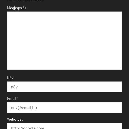
Megjegyzés
Név*
Email*
Weboldal