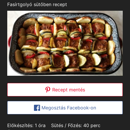
Fasírtgolyó sütőben recept
Recept mentés
Megosztás Facebook-on
hour
minutes
Előkészítés:
1
óra
Sütés / Főzés:
40
perc