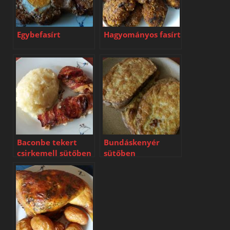
Egybefasírt
Hagyományos fasírt
Baconbe tekert
Bundáskenyér
csirkemell sütőben
sütőben