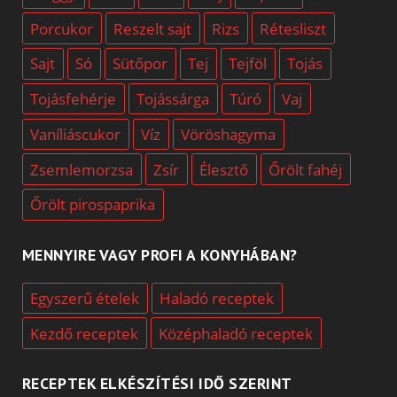
Porcukor
Reszelt sajt
Rizs
Rétesliszt
Sajt
Só
Sütőpor
Tej
Tejföl
Tojás
Tojásfehérje
Tojássárga
Túró
Vaj
Vaníliáscukor
Víz
Vöröshagyma
Zsemlemorzsa
Zsír
Élesztő
Őrölt fahéj
Őrölt pirospaprika
MENNYIRE VAGY PROFI A KONYHÁBAN?
Egyszerű ételek
Haladó receptek
Kezdő receptek
Középhaladó receptek
RECEPTEK ELKÉSZÍTÉSI IDŐ SZERINT