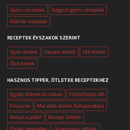
Gyors receptek
Nagyon gyors receptek
Ráérős receptek
RECEPTEK ÉVSZAKOK SZERINT
Nyári ételek
Tavaszi ételek
Téli ételek
Őszi ételek
HASZNOS TIPPEK, ÖTLETEK RECEPTEKHEZ
Egyéb ötletek és cikkek
Főzés/Sütés idő
Fűszerek
Maradék ételek felhasználása
Melyik a jobb?
Recept ötletek
Ételek tápértéke
Új receptes oldalak