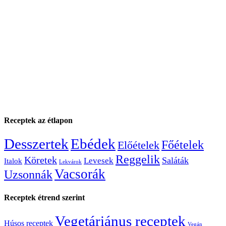
Receptek az étlapon
Desszertek
Ebédek
Főételek
Előételek
Reggelik
Köretek
Saláták
Levesek
Italok
Lekvárok
Vacsorák
Uzsonnák
Receptek étrend szerint
Vegetáriánus receptek
Húsos receptek
Vegán