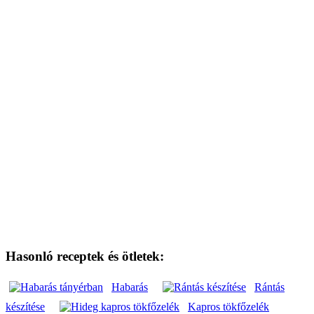
Elkészítés
A megmosott
almákat megpucoljuk és nem túl
vékony szeletekre fölvágjuk. Egy lábas tesszük,
kevés citromlével meglocsoljuk (ha savanykás
almával dolgozunk, ez elhagyható), ízlés szerint
cukrozzuk és meghintjük egy kevés fahéjjal,
szegfűszeggel. Fedő alatt 10 percig főzzük.
Közben elkészítjük a
habarást: A tejfölt kevés liszttel
csomómentesre keverjük, a főzelék levéből öntünk
hozzá egy-két kanálnyit, ezzel is jól eldolgozzuk. A
félkész főzelékhez öntjük a habarást, összeforraljuk
és már kész is vagyunk.
Hasonló receptek és ötletek:
Habarás
Rántás
készítése
Kapros tökfőzelék