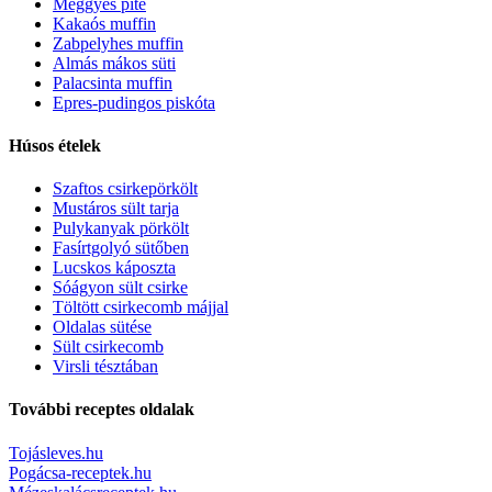
Meggyes pite
Kakaós muffin
Zabpelyhes muffin
Almás mákos süti
Palacsinta muffin
Epres-pudingos piskóta
Húsos ételek
Szaftos csirkepörkölt
Mustáros sült tarja
Pulykanyak pörkölt
Fasírtgolyó sütőben
Lucskos káposzta
Sóágyon sült csirke
Töltött csirkecomb májjal
Oldalas sütése
Sült csirkecomb
Virsli tésztában
További receptes oldalak
Tojásleves.hu
Pogácsa-receptek.hu