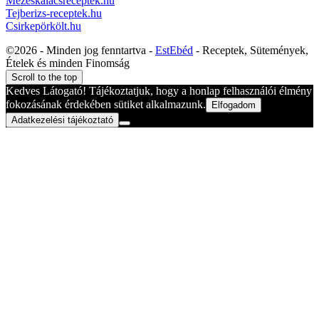
Mézeskalácsreceptek.hu
Tejberizs-receptek.hu
Csirkepörkölt.hu
©2026 - Minden jog fenntartva -
EstEbéd
- Receptek, Sütemények,
Ételek és minden Finomság
Scroll to the top
Kedves Látogató! Tájékoztatjuk, hogy a honlap felhasználói élmény
fokozásának érdekében sütiket alkalmazunk.
Elfogadom
Adatkezelési tájékoztató