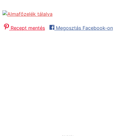
Almafőzelék
Recept mentés
Megosztás Facebook-on
Előkészítés:
15
minutes
perc
Sütés / Főzés:
20
minutes
perc
Összesen:
35
minutes
perc
Adag:
2
adag
Fogás:
Főzelék
Konyha:
Hagyományos
Hozzávalók
4
db
közepes alma
őrölt fahéj, szegfűszeg
citrom leve
cukor
2
dl
tejföl
liszt