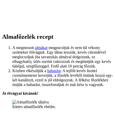
Almafőzelék recept
A megmosott
almákat
megpucoljuk és nem túl vékony
szeletekre fölvágjuk. Egy lábas tesszük, kevés citromlével
meglocsoljuk (ha savanykás almával dolgozunk, ez
elhagyható), ízlés szerint cukrozzuk és meghintjük egy kevés
fahéjjal, szegfűszeggel. Fedő alatt 10 percig főzzük.
Közben elkészítjük a
habarást
: A tejfölt kevés liszttel
csomómentesre keverjük, a főzelék levéből öntünk hozzá egy-
két kanálnyit, ezzel is jól eldolgozzuk. A félkész főzelékhez
öntjük a habarást, összeforraljuk és már kész is vagyunk.
Jó étvágyat kívánok!
Ízletes almafőzelék ebédre.