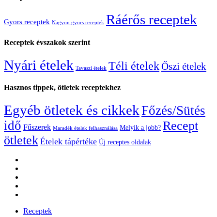
Ráérős receptek
Gyors receptek
Nagyon gyors receptek
Receptek évszakok szerint
Nyári ételek
Téli ételek
Őszi ételek
Tavaszi ételek
Hasznos tippek, ötletek receptekhez
Egyéb ötletek és cikkek
Főzés/Sütés
idő
Recept
Fűszerek
Melyik a jobb?
Maradék ételek felhasználása
ötletek
Ételek tápértéke
Új receptes oldalak
Receptek