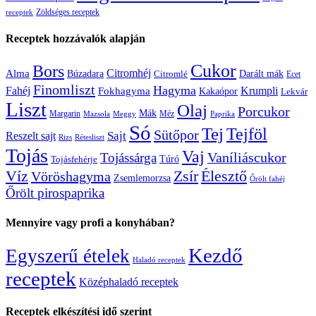
Zöldséges receptek
receptek
Receptek hozzávalók alapján
Cukor
Bors
Citromhéj
Alma
Búzadara
Citromlé
Darált mák
Ecet
Finomliszt
Hagyma
Krumpli
Fahéj
Fokhagyma
Kakaópor
Lekvár
Liszt
Olaj
Porcukor
Mák
Margarin
Méz
Mazsola
Meggy
Paprika
Só
Tej
Tejföl
Sütőpor
Reszelt sajt
Sajt
Rizs
Rétesliszt
Tojás
Vaj
Vaníliáscukor
Tojássárga
Tojásfehérje
Túró
Zsír
Víz
Élesztő
Vöröshagyma
Zsemlemorzsa
Őrölt fahéj
Őrölt pirospaprika
Mennyire vagy profi a konyhában?
Kezdő
Egyszerű ételek
Haladó receptek
receptek
Középhaladó receptek
Receptek elkészítési idő szerint