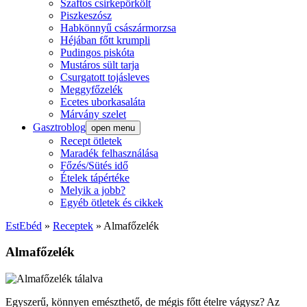
Szaftos csirkepörkölt
Piszkeszósz
Habkönnyű császármorzsa
Héjában főtt krumpli
Pudingos piskóta
Mustáros sült tarja
Csurgatott tojásleves
Meggyfőzelék
Ecetes uborkasaláta
Márvány szelet
Gasztroblog
open menu
Recept ötletek
Maradék felhasználása
Főzés/Sütés idő
Ételek tápértéke
Melyik a jobb?
Egyéb ötletek és cikkek
EstEbéd
»
Receptek
»
Almafőzelék
Almafőzelék
Egyszerű, könnyen emészthető, de mégis főtt ételre vágysz? Az