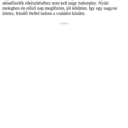
almafőzelék elkészítéséhez nem kell nagy tudomány. Nyári
melegben én előző nap megfőzöm, jól lehűtöm. Így egy nagyon
ízletes, frissítő étellel tudom a családot kínálni.
hirdetés