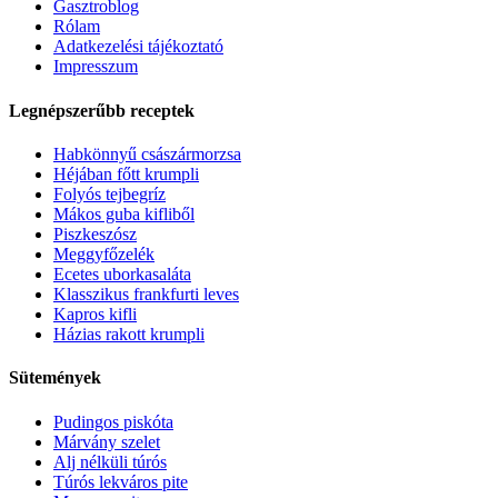
Gasztroblog
Rólam
Adatkezelési tájékoztató
Impresszum
Legnépszerűbb receptek
Habkönnyű császármorzsa
Héjában főtt krumpli
Folyós tejbegríz
Mákos guba kifliből
Piszkeszósz
Meggyfőzelék
Ecetes uborkasaláta
Klasszikus frankfurti leves
Kapros kifli
Házias rakott krumpli
Sütemények
Pudingos piskóta
Márvány szelet
Alj nélküli túrós
Túrós lekváros pite