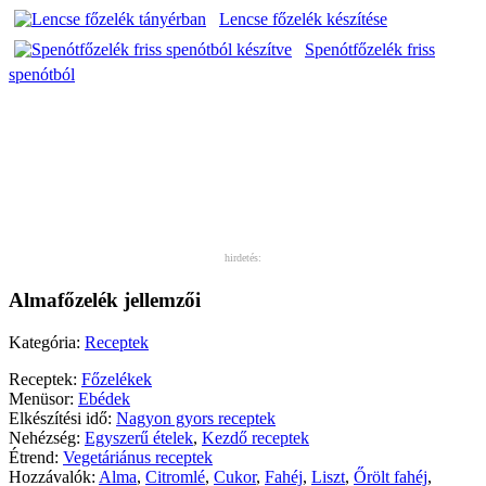
Lencse főzelék készítése
Spenótfőzelék friss
spenótból
hirdetés:
Almafőzelék jellemzői
Kategória:
Receptek
Receptek:
Főzelékek
Menüsor:
Ebédek
Elkészítési idő:
Nagyon gyors receptek
Nehézség:
Egyszerű ételek
,
Kezdő receptek
Étrend:
Vegetáriánus receptek
Hozzávalók:
Alma
,
Citromlé
,
Cukor
,
Fahéj
,
Liszt
,
Őrölt fahéj
,