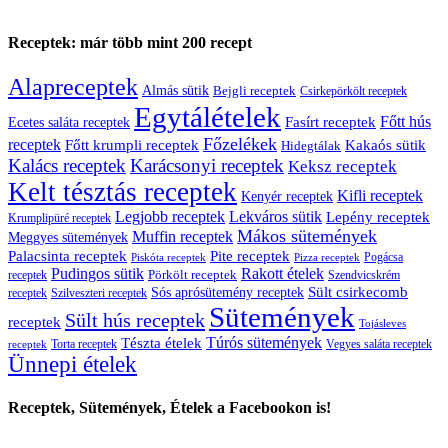
Receptek: már több mint 200 recept
Alapreceptek
Almás sütik
Bejgli receptek
Csirkepörkölt receptek
Egytálételek
Főtt hús
Fasírt receptek
Ecetes saláta receptek
Főzelékek
receptek
Főtt krumpli receptek
Kakaós sütik
Hidegtálak
Kalács receptek
Karácsonyi receptek
Keksz receptek
Kelt tésztás receptek
Kifli receptek
Kenyér receptek
Legjobb receptek
Lekváros sütik
Lepény receptek
Krumplipüré receptek
Mákos sütemények
Muffin receptek
Meggyes sütemények
Palacsinta receptek
Pite receptek
Pogácsa
Piskóta receptek
Pizza receptek
Pudingos sütik
Rakott ételek
Pörkölt receptek
receptek
Szendvicskrém
Sült csirkecomb
Sós aprósütemény receptek
receptek
Szilveszteri receptek
Sütemények
Sült hús receptek
receptek
Tojásleves
Túrós sütemények
Tészta ételek
Torta receptek
Vegyes saláta receptek
receptek
Ünnepi ételek
Receptek, Sütemények, Ételek a Facebookon is!