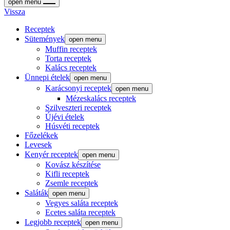
open menu
Vissza
Receptek
Sütemények
open menu
Muffin receptek
Torta receptek
Kalács receptek
Ünnepi ételek
open menu
Karácsonyi receptek
open menu
Mézeskalács receptek
Szilveszteri receptek
Újévi ételek
Húsvéti receptek
Főzelékek
Levesek
Kenyér receptek
open menu
Kovász készítése
Kifli receptek
Zsemle receptek
Saláták
open menu
Vegyes saláta receptek
Ecetes saláta receptek
Legjobb receptek
open menu