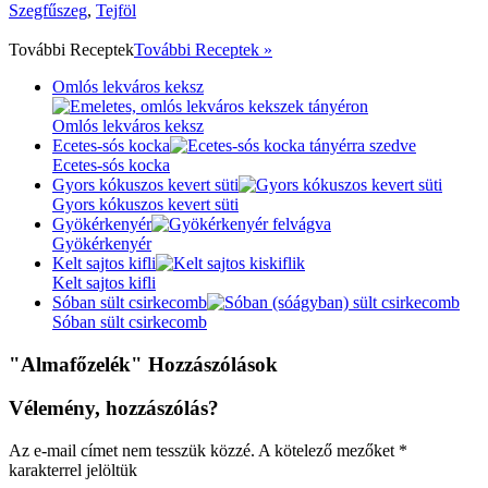
Szegfűszeg
,
Tejföl
További
Receptek
További Receptek »
Omlós lekváros keksz
Omlós lekváros keksz
Ecetes-sós kocka
Ecetes-sós kocka
Gyors kókuszos kevert süti
Gyors kókuszos kevert süti
Gyökérkenyér
Gyökérkenyér
Kelt sajtos kifli
Kelt sajtos kifli
Sóban sült csirkecomb
Sóban sült csirkecomb
"Almafőzelék" Hozzászólások
Vélemény, hozzászólás?
Az e-mail címet nem tesszük közzé.
A kötelező mezőket
*
karakterrel jelöltük