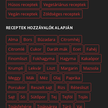
Húsos receptek
Vegetáriánus receptek
Vegán receptek
Zöldséges receptek
RECEPTEK HOZZÁVALÓK ALAPJÁN
Alma
Bors
Búzadara
Citromhéj
Citromlé
Cukor
Darált mák
Ecet
Fahéj
Finomliszt
Fokhagyma
Hagyma
Kakaópor
Krumpli
Lekvár
Liszt
Margarin
Mazsola
Meggy
Mák
Méz
Olaj
Paprika
Porcukor
Reszelt sajt
Rizs
Rétesliszt
Sajt
Só
Sütőpor
Tej
Tejföl
Tojás
Tojásfehérje
Tojássárga
Túró
Vaj