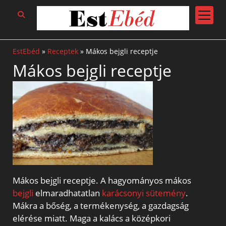
open
menu
EstEbéd
»
Receptek
»
Mákos bejgli receptje
Mákos bejgli receptje
Mákos bejgli receptje. A hagyományos mákos
bejgli
elmaradhatatlan
karácsonyi sütemény
.
Mákra a bőség, a termékenység, a gazdagság
elérése miatt. Maga a kalács a középkori