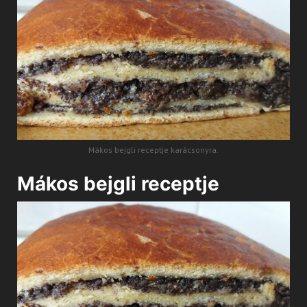
Mákos bejgli receptje karácsonyra.
Mákos bejgli receptje