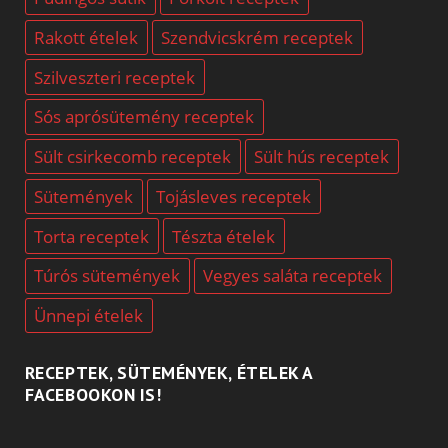
Rakott ételek
Szendvicskrém receptek
Szilveszteri receptek
Sós aprósütemény receptek
Sült csirkecomb receptek
Sült hús receptek
Sütemények
Tojásleves receptek
Torta receptek
Tészta ételek
Túrós sütemények
Vegyes saláta receptek
Ünnepi ételek
RECEPTEK, SÜTEMÉNYEK, ÉTELEK A
FACEBOOKON IS!