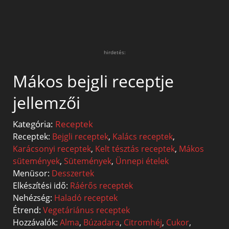
hirdetés:
Mákos bejgli receptje
jellemzői
Kategória:
Receptek
Receptek:
Bejgli receptek
,
Kalács receptek
,
Karácsonyi receptek
,
Kelt tésztás receptek
,
Mákos
sütemények
,
Sütemények
,
Ünnepi ételek
Menüsor:
Desszertek
Elkészítési idő:
Ráérős receptek
Nehézség:
Haladó receptek
Étrend:
Vegetáriánus receptek
Hozzávalók:
Alma
,
Búzadara
,
Citromhéj
,
Cukor
,