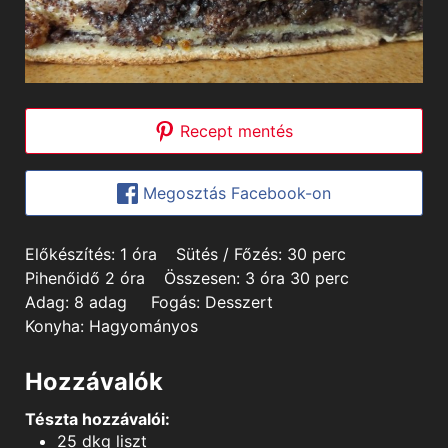
Recept mentés
Megosztás Facebook-on
hour
minutes
Előkészítés:
1
óra
Sütés / Főzés:
30
perc
hours
hours
minutes
Pihenőidő
2
óra
Összesen:
3
óra
30
perc
Adag:
8
adag
Fogás:
Desszert
Konyha:
Hagyományos
Hozzávalók
Tészta hozzávalói:
25
dkg
liszt