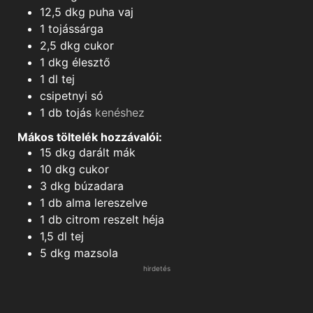
12,5
dkg
puha vaj
1
tojássárga
2,5
dkg
cukor
1
dkg
élesztő
1
dl
tej
csipetnyi
só
1
db
tojás
kenéshez
Mákos töltelék hozzávalói:
15
dkg
darált mák
10
dkg
cukor
3
dkg
búzadara
1
db
alma lereszelve
1
db
citrom reszelt héja
1,5
dl
tej
5
dkg
mazsola
hirdetés