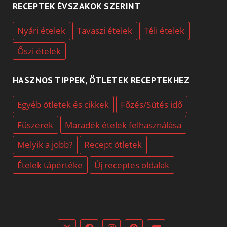
RECEPTEK ÉVSZAKOK SZERINT
Nyári ételek
Tavaszi ételek
Téli ételek
Őszi ételek
HASZNOS TIPPEK, ÖTLETEK RECEPTEKHEZ
Egyéb ötletek és cikkek
Főzés/Sütés idő
Fűszerek
Maradék ételek felhasználása
Melyik a jobb?
Recept ötletek
Ételek tápértéke
Új receptes oldalak