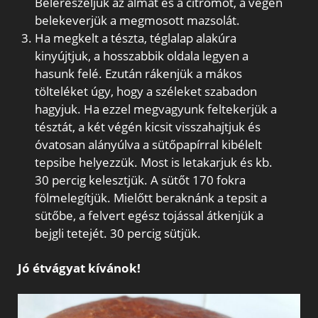
Belereszeljük az almát és a citromot, a végén
belekeverjük a megmosott mazsolát.
Ha megkelt a tészta, téglalap alakúra
kinyújtjuk, a hosszabbik oldala legyen a
hasunk felé. Ezután rákenjük a mákos
tölteléket úgy, hogy a széleket szabadon
hagyjuk. Ha ezzel megvagyunk feltekerjük a
tésztát, a két végén kicsit visszahajtjuk és
óvatosan alányúlva a sütőpapírral kibélelt
tepsibe helyezzük. Most is letakarjuk és kb.
30 percig kelesztjük. A sütőt 170 fokra
fölmelegítjük. Mielőtt beraknánk a tepsit a
sütőbe, a felvert egész tojással átkenjük a
bejgli tetejét. 30 percig sütjük.
Jó étvágyat kívánok!