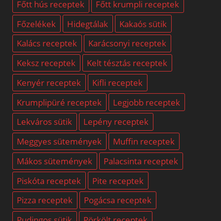
Főtt hús receptek
Főtt krumpli receptek
Főzelékek
Hidegtálak
Kakaós sütik
Kalács receptek
Karácsonyi receptek
Keksz receptek
Kelt tésztás receptek
Kenyér receptek
Kifli receptek
Krumplipüré receptek
Legjobb receptek
Lekváros sütik
Lepény receptek
Meggyes sütemények
Muffin receptek
Mákos sütemények
Palacsinta receptek
Piskóta receptek
Pite receptek
Pizza receptek
Pogácsa receptek
Pudingos sütik
Pörkölt receptek