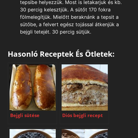
tepsibe helyezzük. Most is letakarjuk és kb.
30 percig kelesztjük. A sütőt 170 fokra
fölmelegítjük. Mielőtt beraknánk a tepsit a
sütőbe, a felvert egész tojással átkenjük a
bejgli tetejét. 30 percig sütjük.
Hasonló Receptek És Ötletek:
Bejgli sütése
Diós bejgli recept