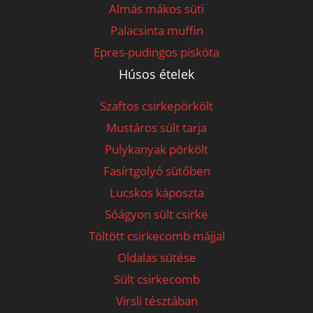
Almás mákos süti
Palacsinta muffin
Epres-pudingos piskóta
Húsos ételek
Szaftos csirkepörkölt
Mustáros sült tarja
Pulykanyak pörkölt
Fasírtgolyó sütőben
Lucskos káposzta
Sóágyon sült csirke
Töltött csirkecomb májjal
Oldalas sütése
Sült csirkecomb
Virsli tésztában