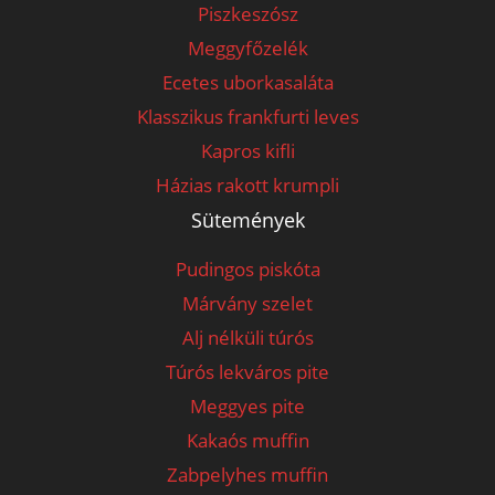
Piszkeszósz
Meggyfőzelék
Ecetes uborkasaláta
Klasszikus frankfurti leves
Kapros kifli
Házias rakott krumpli
Sütemények
Pudingos piskóta
Márvány szelet
Alj nélküli túrós
Túrós lekváros pite
Meggyes pite
Kakaós muffin
Zabpelyhes muffin