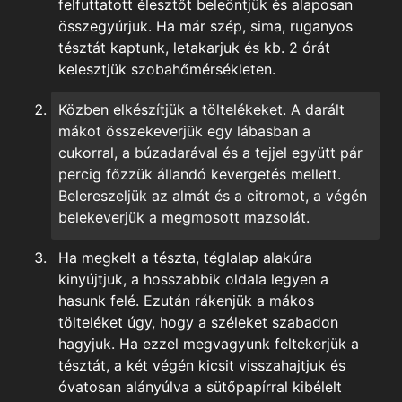
felfuttatott élesztőt beleöntjük és alaposan
összegyúrjuk. Ha már szép, sima, ruganyos
tésztát kaptunk, letakarjuk és kb. 2 órát
kelesztjük szobahőmérsékleten.
Közben elkészítjük a töltelékeket. A darált
mákot összekeverjük egy lábasban a
cukorral, a búzadarával és a tejjel együtt pár
percig főzzük állandó kevergetés mellett.
Belereszeljük az almát és a citromot, a végén
belekeverjük a megmosott mazsolát.
Ha megkelt a tészta, téglalap alakúra
kinyújtjuk, a hosszabbik oldala legyen a
hasunk felé. Ezután rákenjük a mákos
tölteléket úgy, hogy a széleket szabadon
hagyjuk. Ha ezzel megvagyunk feltekerjük a
tésztát, a két végén kicsit visszahajtjuk és
óvatosan alányúlva a sütőpapírral kibélelt