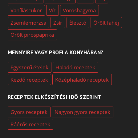
Vaníliáscukor
Víz
Vöröshagyma
Zsemlemorzsa
Zsír
Élesztő
Őrölt fahéj
Őrölt pirospaprika
MENNYIRE VAGY PROFI A KONYHÁBAN?
Egyszerű ételek
Haladó receptek
Kezdő receptek
Középhaladó receptek
RECEPTEK ELKÉSZÍTÉSI IDŐ SZERINT
Gyors receptek
Nagyon gyors receptek
Ráérős receptek