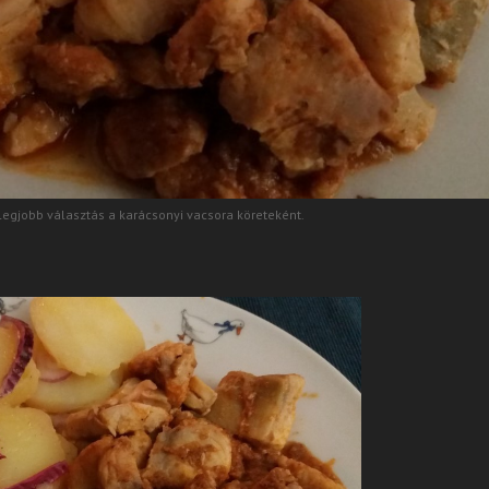
egjobb választás a karácsonyi vacsora köreteként.