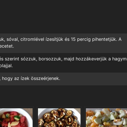
 sóval, citromlével ízesítjük és 15 percig pihentetjük. A
ecetet.
lés szerint sózzuk, borsozzuk, majd hozzákeverjük a hagym
lajjal.
 hogy az ízek összeérjenek.