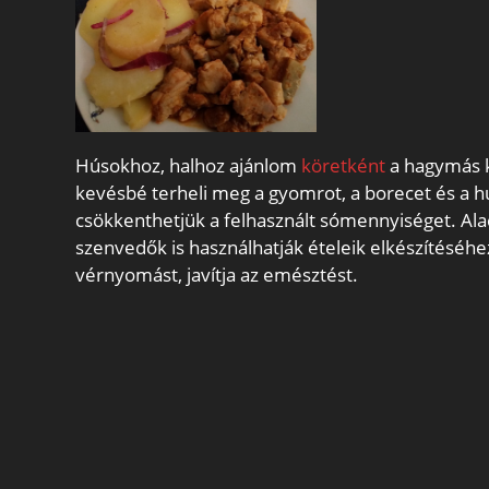
Húsokhoz, halhoz ajánlom
köretként
a hagymás k
kevésbé terheli meg a gyomrot, a borecet és a hú
csökkenthetjük a felhasznált sómennyiséget. Ala
szenvedők is használhatják ételeik elkészítéséhe
vérnyomást, javítja az emésztést.