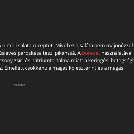
rumpli saláta receptet. Mivel ez a saláta nem majonézzel 
sleves párosítása teszi pikánssá. A
borecet
használatával
csony zsír- és nátriumtartalma miatt a keringési betegsé
z. Emellett csökkenti a magas koleszterint és a magas
hirdetés