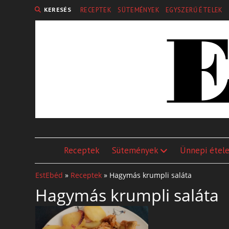
KERESÉS
RECEPTEK
SÜTEMÉNYEK
EGYSZERŰ ÉTELEK
Receptek
Sütemények
Ünnepi étel
EstEbéd
»
Receptek
»
Hagymás krumpli saláta
Hagymás krumpli saláta