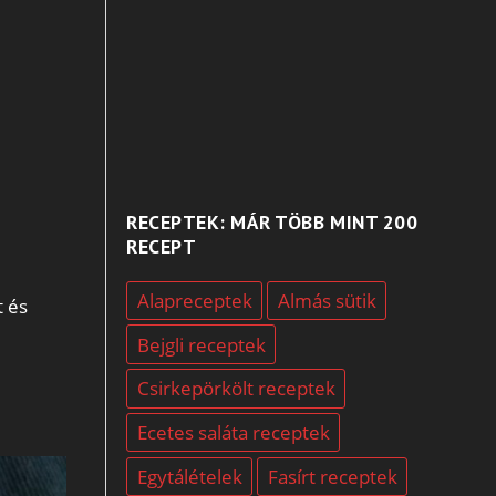
RECEPTEK: MÁR TÖBB MINT 200
RECEPT
Alapreceptek
Almás sütik
t és
Bejgli receptek
Csirkepörkölt receptek
Ecetes saláta receptek
Egytálételek
Fasírt receptek