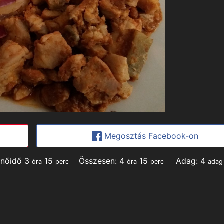
Megosztás Facebook-on
hours
minutes
hours
minutes
enőidő
3
15
Összesen:
4
15
Adag:
4
óra
perc
óra
perc
adag