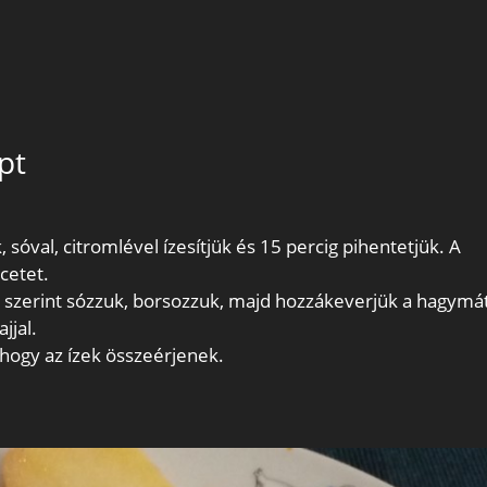
pt
óval, citromlével ízesítjük és 15 percig pihentetjük. A
cetet.
s szerint sózzuk, borsozzuk, majd hozzákeverjük a hagymá
jjal.
hogy az ízek összeérjenek.