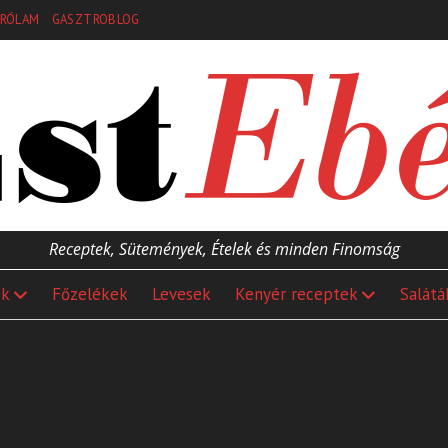
RÓLAM
GASZTROBLOG
Receptek, Sütemények, Ételek és minden Finomság
ek
Főzelékek
Levesek
Kenyér receptek
Salátá