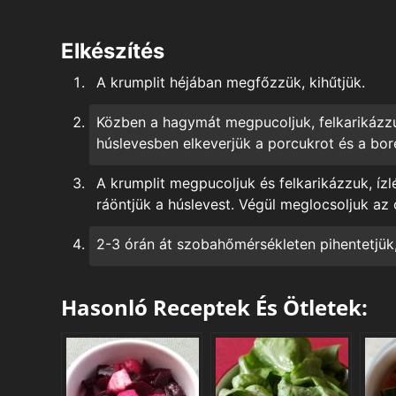
Elkészítés
A krumplit héjában megfőzzük, kihűtjük.
Közben a hagymát megpucoljuk, felkarikázzuk,
húslevesben elkeverjük a porcukrot és a bor
A krumplit megpucoljuk és felkarikázzuk, íz
ráöntjük a húslevest. Végül meglocsoljuk az o
2-3 órán át szobahőmérsékleten pihentetjük,
Hasonló Receptek És Ötletek: