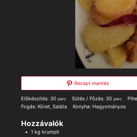
Recept mentés
minutes
minutes
Előkészítés:
30
Sütés / Főzés:
30
Pih
perc
perc
Fogás:
Köret, Saláta
Konyha:
Hagyományos
Hozzávalók
1
kg
krumpli