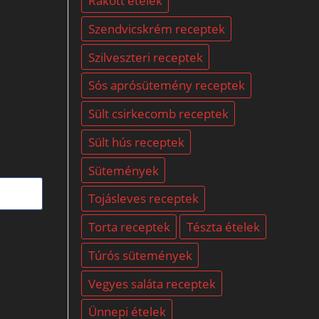
Rakott ételek
Szendvicskrém receptek
Szilveszteri receptek
Sós aprósütemény receptek
Sült csirkecomb receptek
Sült hús receptek
Sütemények
Tojásleves receptek
Torta receptek
Tészta ételek
Túrós sütemények
Vegyes saláta receptek
Ünnepi ételek