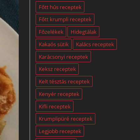
Főtt hús receptek
Főtt krumpli receptek
Főzelékek
Hidegtálak
Kakaós sütik
Kalács receptek
Karácsonyi receptek
Keksz receptek
Kelt tésztás receptek
Kenyér receptek
Kifli receptek
Krumplipüré receptek
Legjobb receptek