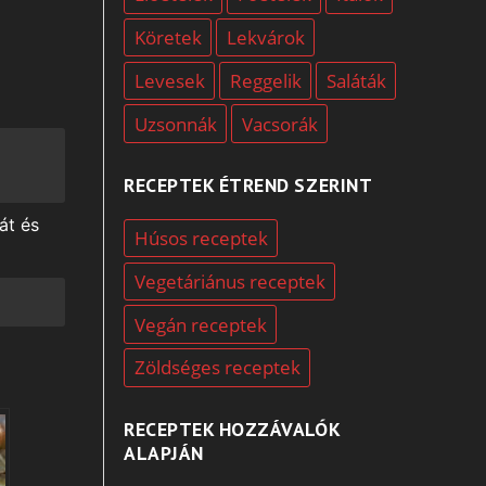
Köretek
Lekvárok
Levesek
Reggelik
Saláták
Uzsonnák
Vacsorák
RECEPTEK ÉTREND SZERINT
át és
Húsos receptek
Vegetáriánus receptek
Vegán receptek
Zöldséges receptek
RECEPTEK HOZZÁVALÓK
ALAPJÁN