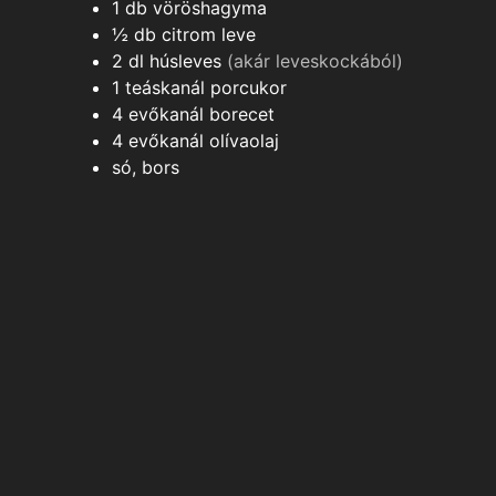
1
db
vöröshagyma
½
db
citrom leve
2
dl
húsleves
(akár leveskockából)
1
teáskanál
porcukor
4
evőkanál
borecet
4
evőkanál
olívaolaj
só, bors