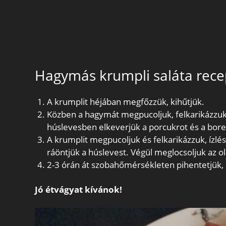
Hagymás krumpli saláta rece
A krumplit héjában megfőzzük, kihűtjük.
Közben a hagymát megpucoljuk, felkarikázzuk, s
húslevesben elkeverjük a porcukrot és a bore
A krumplit megpucoljuk és felkarikázzuk, ízlé
ráöntjük a húslevest. Végül meglocsoljuk az ola
2-3 órán át szobahőmérsékleten pihentetjük, 
Jó étvágyat kívánok!