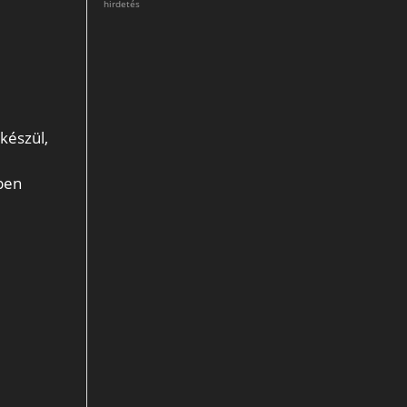
hirdetés
készül,
gben