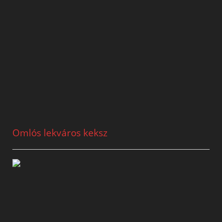
Omlós lekváros keksz