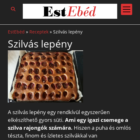
open
menu
EstEbéd
»
Receptek
»
Szilvás lepény
Szilvás lepény
A szilvás lepény egy rendkívül egyszerűen
elkészíthető gyors süti.
Ami egy igazi csemege a
szilva rajongók számára.
Hiszen a puha és omlós
tészta, finom és ízletes szilvákkal van