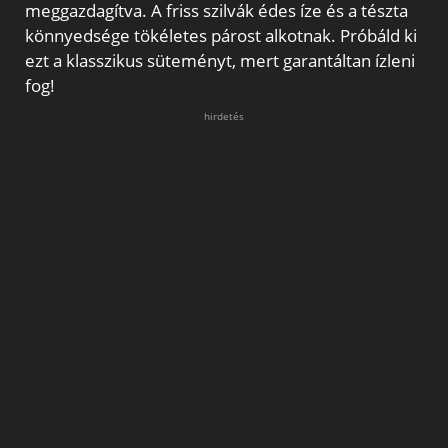
meggazdagítva. A friss szilvák édes íze és a tészta
könnyedsége tökéletes párost alkotnak. Próbáld ki
ezt a klasszikus süteményt, mert garantáltan ízleni
fog!
hirdetés