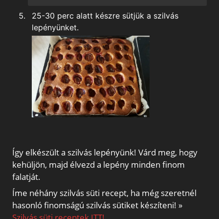
25-30 perc alatt készre sütjük a szilvás
lepényünket.
Így elkészült a szilvás lepényünk! Várd meg, hogy
kehüljön, majd élvezd a lepény minden finom
falatját.
Íme néhány szilvás süti recept, ha még szeretnél
hasonló finomságú szilvás sütiket készíteni! »
Szilvás süti receptek ITT!