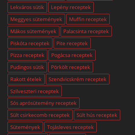
Lekváros sütik
Lepény receptek
Meggyes sütemények
Muffin receptek
Mákos sütemények
Palacsinta receptek
Piskóta receptek
Pite receptek
Pizza receptek
Pogácsa receptek
Pudingos sütik
Pörkölt receptek
Rakott ételek
Szendvicskrém receptek
Szilveszteri receptek
Sós aprósütemény receptek
Sült csirkecomb receptek
Sült hús receptek
Sütemények
Tojásleves receptek