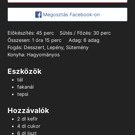
Megosztás Facebook-on
minutes
minutes
Előkészítés:
45
perc
Sütés / Főzés:
30
perc
hour
minutes
Összesen:
1
óra
15
perc
Adag:
6
adag
Fogás:
Desszert, Lepény, Sütemény
Konyha:
Hagyományos
Eszközök
tál
fakanál
tepsi
Hozzávalók
2
dl
kefir
4
dl
cukor
6
dl
liszt