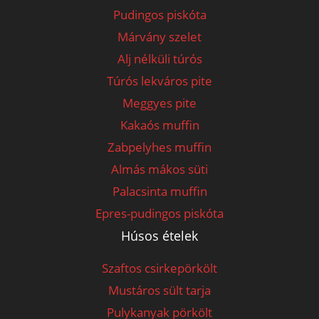
Pudingos piskóta
Márvány szelet
Alj nélküli túrós
Túrós lekváros pite
Meggyes pite
Kakaós muffin
Zabpelyhes muffin
Almás mákos süti
Palacsinta muffin
Epres-pudingos piskóta
Húsos ételek
Szaftos csirkepörkölt
Mustáros sült tarja
Pulykanyak pörkölt