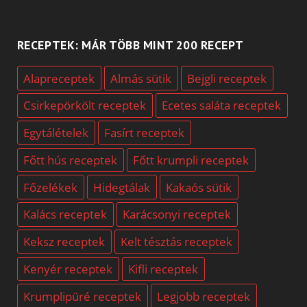
RECEPTEK: MÁR TÖBB MINT 200 RECEPT
Alapreceptek
Almás sütik
Bejgli receptek
Csirkepörkölt receptek
Ecetes saláta receptek
Egytálételek
Fasírt receptek
Főtt hús receptek
Főtt krumpli receptek
Főzelékek
Hidegtálak
Kakaós sütik
Kalács receptek
Karácsonyi receptek
Keksz receptek
Kelt tésztás receptek
Kenyér receptek
Kifli receptek
Krumplipüré receptek
Legjobb receptek