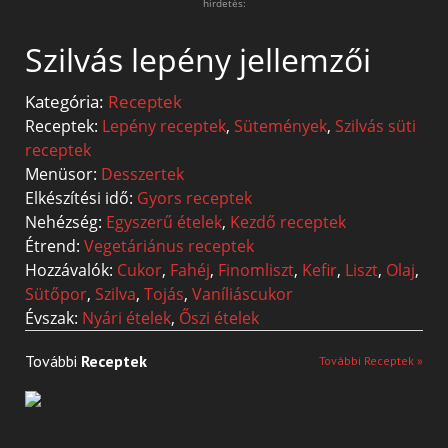
hirdetés:
Szilvás lepény jellemzői
Kategória:
Receptek
Receptek:
Lepény receptek
,
Sütemények
,
Szilvás süti
receptek
Menüsor:
Desszertek
Elkészítési idő:
Gyors receptek
Nehézség:
Egyszerű ételek
,
Kezdő receptek
Étrend:
Vegetáriánus receptek
Hozzávalók:
Cukor
,
Fahéj
,
Finomliszt
,
Kefir
,
Liszt
,
Olaj
,
Sütőpor
,
Szilva
,
Tojás
,
Vaníliáscukor
Évszak:
Nyári ételek
,
Őszi ételek
További
Receptek
További Receptek »