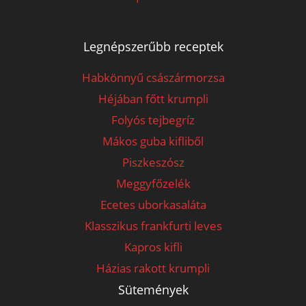
Legnépszerűbb receptek
Habkönnyű császármorzsa
Héjában főtt krumpli
Folyós tejbegríz
Mákos guba kifliből
Piszkeszósz
Meggyfőzelék
Ecetes uborkasaláta
Klasszikus frankfurti leves
Kapros kifli
Házias rakott krumpli
Sütemények