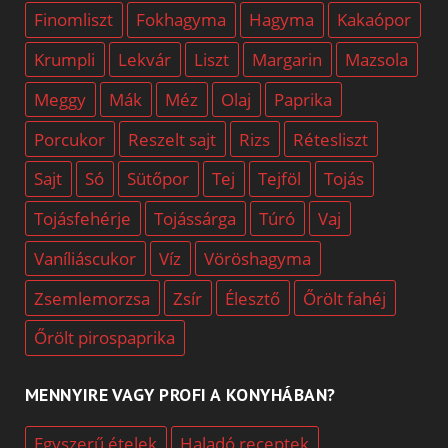
Finomliszt
Fokhagyma
Hagyma
Kakaópor
Krumpli
Lekvár
Liszt
Margarin
Mazsola
Meggy
Mák
Méz
Olaj
Paprika
Porcukor
Reszelt sajt
Rizs
Rétesliszt
Sajt
Só
Sütőpor
Tej
Tejföl
Tojás
Tojásfehérje
Tojássárga
Túró
Vaj
Vaníliáscukor
Víz
Vöröshagyma
Zsemlemorzsa
Zsír
Élesztő
Őrölt fahéj
Őrölt pirospaprika
MENNYIRE VAGY PROFI A KONYHÁBAN?
Egyszerű ételek
Haladó receptek