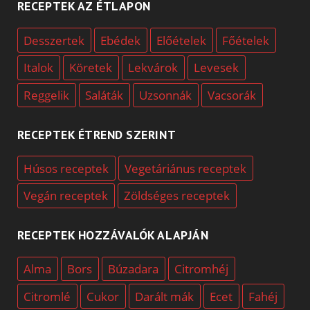
RECEPTEK AZ ÉTLAPON
Desszertek
Ebédek
Előételek
Főételek
Italok
Köretek
Lekvárok
Levesek
Reggelik
Saláták
Uzsonnák
Vacsorák
RECEPTEK ÉTREND SZERINT
Húsos receptek
Vegetáriánus receptek
Vegán receptek
Zöldséges receptek
RECEPTEK HOZZÁVALÓK ALAPJÁN
Alma
Bors
Búzadara
Citromhéj
Citromlé
Cukor
Darált mák
Ecet
Fahéj