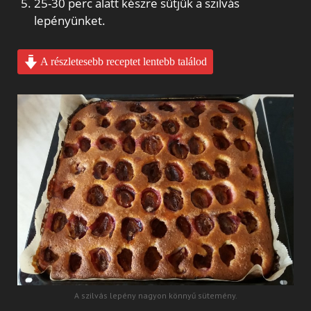
25-30 perc alatt készre sütjük a szilvás
lepényünket.
A részletesebb receptet lentebb találod
A szilvás lepény nagyon könnyű sütemény.