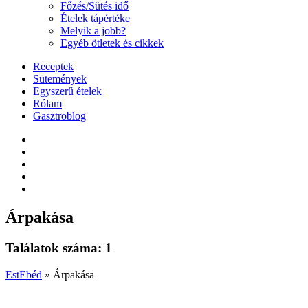
Főzés/Sütés idő
Ételek tápértéke
Melyik a jobb?
Egyéb ötletek és cikkek
Receptek
Sütemények
Egyszerű ételek
Rólam
Gasztroblog
Árpakása
Találatok száma: 1
EstEbéd
»
Árpakása