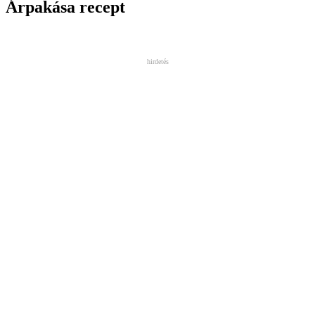
Árpakása recept
hirdetés