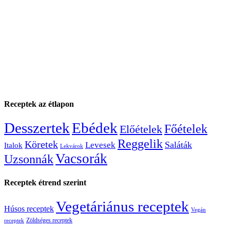
Receptek az étlapon
Desszertek
Ebédek
Főételek
Előételek
Reggelik
Köretek
Saláták
Levesek
Italok
Lekvárok
Vacsorák
Uzsonnák
Receptek étrend szerint
Vegetáriánus receptek
Húsos receptek
Vegán
Zöldséges receptek
receptek