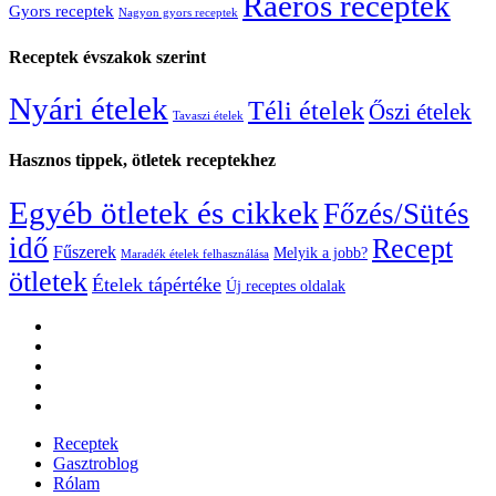
Ráérős receptek
Gyors receptek
Nagyon gyors receptek
Receptek évszakok szerint
Nyári ételek
Téli ételek
Őszi ételek
Tavaszi ételek
Hasznos tippek, ötletek receptekhez
Egyéb ötletek és cikkek
Főzés/Sütés
idő
Recept
Fűszerek
Melyik a jobb?
Maradék ételek felhasználása
ötletek
Ételek tápértéke
Új receptes oldalak
Receptek
Gasztroblog
Rólam