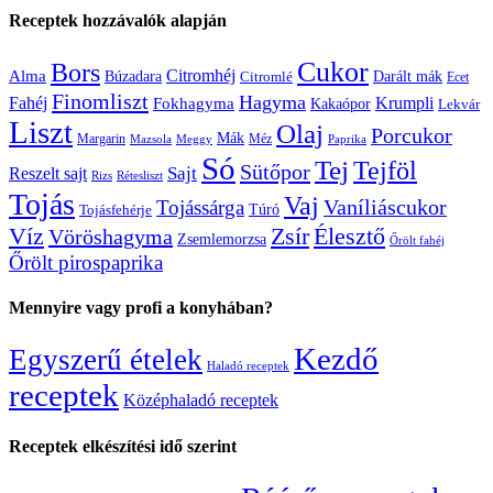
Receptek hozzávalók alapján
Cukor
Bors
Citromhéj
Alma
Búzadara
Citromlé
Darált mák
Ecet
Finomliszt
Hagyma
Krumpli
Fahéj
Fokhagyma
Kakaópor
Lekvár
Liszt
Olaj
Porcukor
Mák
Margarin
Méz
Mazsola
Meggy
Paprika
Só
Tej
Tejföl
Sütőpor
Reszelt sajt
Sajt
Rizs
Rétesliszt
Tojás
Vaj
Vaníliáscukor
Tojássárga
Tojásfehérje
Túró
Zsír
Víz
Élesztő
Vöröshagyma
Zsemlemorzsa
Őrölt fahéj
Őrölt pirospaprika
Mennyire vagy profi a konyhában?
Kezdő
Egyszerű ételek
Haladó receptek
receptek
Középhaladó receptek
Receptek elkészítési idő szerint