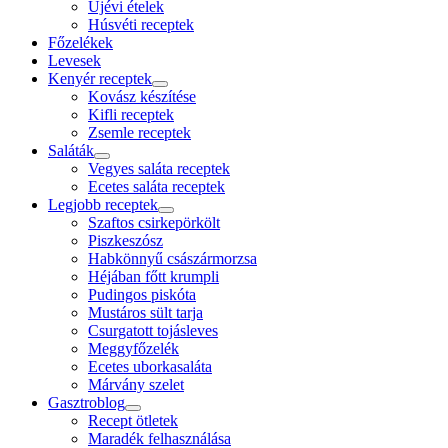
Újévi ételek
Húsvéti receptek
Főzelékek
Levesek
Kenyér receptek
open
Kovász készítése
menu
Kifli receptek
Zsemle receptek
Saláták
open
Vegyes saláta receptek
menu
Ecetes saláta receptek
Legjobb receptek
open
Szaftos csirkepörkölt
menu
Piszkeszósz
Habkönnyű császármorzsa
Héjában főtt krumpli
Pudingos piskóta
Mustáros sült tarja
Csurgatott tojásleves
Meggyfőzelék
Ecetes uborkasaláta
Márvány szelet
Gasztroblog
open
Recept ötletek
menu
Maradék felhasználása