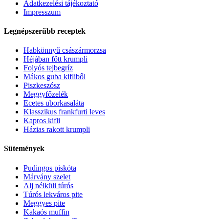
Adatkezelési tájékoztató
Impresszum
Legnépszerűbb receptek
Habkönnyű császármorzsa
Héjában főtt krumpli
Folyós tejbegríz
Mákos guba kifliből
Piszkeszósz
Meggyfőzelék
Ecetes uborkasaláta
Klasszikus frankfurti leves
Kapros kifli
Házias rakott krumpli
Sütemények
Pudingos piskóta
Márvány szelet
Alj nélküli túrós
Túrós lekváros pite
Meggyes pite
Kakaós muffin