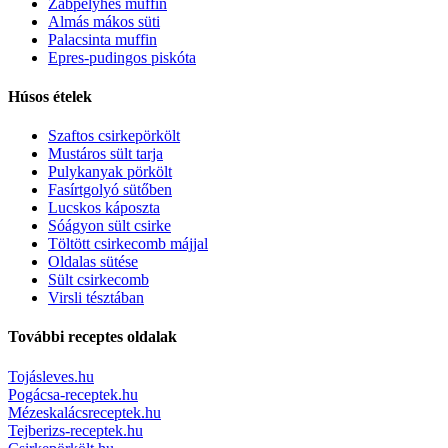
Zabpelyhes muffin
Almás mákos süti
Palacsinta muffin
Epres-pudingos piskóta
Húsos ételek
Szaftos csirkepörkölt
Mustáros sült tarja
Pulykanyak pörkölt
Fasírtgolyó sütőben
Lucskos káposzta
Sóágyon sült csirke
Töltött csirkecomb májjal
Oldalas sütése
Sült csirkecomb
Virsli tésztában
További receptes oldalak
Tojásleves.hu
Pogácsa-receptek.hu
Mézeskalácsreceptek.hu
Tejberizs-receptek.hu