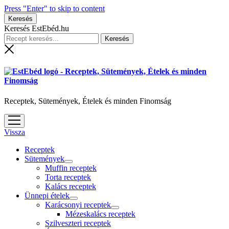
Press "Enter" to skip to content
Keresés
Keresés EstEbéd.hu
Receptek, Sütemények, Ételek és minden Finomság
open
menu
Vissza
Receptek
Sütemények
open
Muffin receptek
menu
Torta receptek
Kalács receptek
Ünnepi ételek
open
Karácsonyi receptek
menu
open
Mézeskalács receptek
menu
Szilveszteri receptek