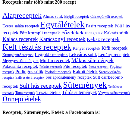
Receptek: már több mint 200 recept
Alapreceptek
Almás sütik
Bejgli receptek
Csirkepörkölt receptek
Egytálételek
Főtt hús
Fasírt receptek
Ecetes saláta receptek
Főzelékek
receptek
Főtt krumpli receptek
Kakaós sütik
Hidegtálak
Kalács receptek
Karácsonyi receptek
Keksz receptek
Kelt tésztás receptek
Kifli receptek
Kenyér receptek
Legjobb receptek
Lekváros sütik
Lepény receptek
Krumplipüré receptek
Mákos sütemények
Muffin receptek
Meggyes sütemények
Palacsinta receptek
Pite receptek
Pogácsa
Piskóta receptek
Pizza receptek
Pudingos sütik
Rakott ételek
Pörkölt receptek
receptek
Szendvicskrém
Sült csirkecomb
Sós aprósütemény receptek
receptek
Szilveszteri receptek
Sütemények
Sült hús receptek
receptek
Tojásleves
Túrós sütemények
Tészta ételek
Torta receptek
Vegyes saláta receptek
receptek
Ünnepi ételek
Receptek, Sütemények, Ételek a Facebookon is!