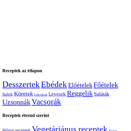
Receptek az étlapon
Desszertek
Ebédek
Főételek
Előételek
Reggelik
Köretek
Saláták
Levesek
Italok
Lekvárok
Vacsorák
Uzsonnák
Receptek étrend szerint
Vegetáriánus receptek
Húsos receptek
Vegán