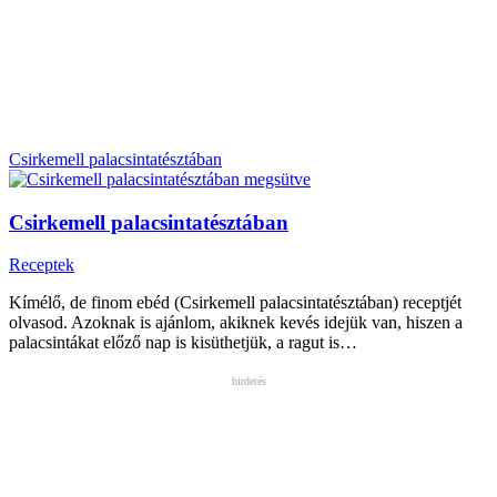
Csirkemell palacsintatésztában
Csirkemell palacsintatésztában
Receptek
Kímélő, de finom ebéd (Csirkemell palacsintatésztában) receptjét
olvasod. Azoknak is ajánlom, akiknek kevés idejük van, hiszen a
palacsintákat előző nap is kisüthetjük, a ragut is…
hirdetés