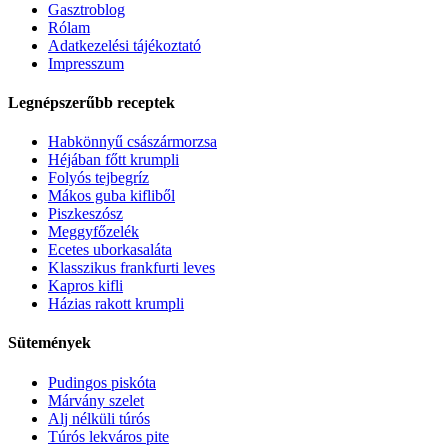
Gasztroblog
Rólam
Adatkezelési tájékoztató
Impresszum
Legnépszerűbb receptek
Habkönnyű császármorzsa
Héjában főtt krumpli
Folyós tejbegríz
Mákos guba kifliből
Piszkeszósz
Meggyfőzelék
Ecetes uborkasaláta
Klasszikus frankfurti leves
Kapros kifli
Házias rakott krumpli
Sütemények
Pudingos piskóta
Márvány szelet
Alj nélküli túrós
Túrós lekváros pite