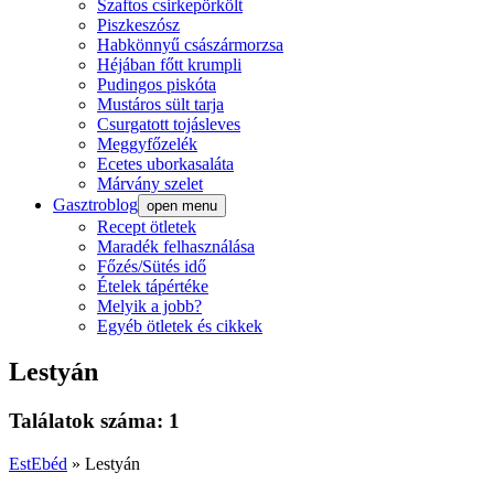
Szaftos csirkepörkölt
Piszkeszósz
Habkönnyű császármorzsa
Héjában főtt krumpli
Pudingos piskóta
Mustáros sült tarja
Csurgatott tojásleves
Meggyfőzelék
Ecetes uborkasaláta
Márvány szelet
Gasztroblog
open menu
Recept ötletek
Maradék felhasználása
Főzés/Sütés idő
Ételek tápértéke
Melyik a jobb?
Egyéb ötletek és cikkek
Lestyán
Találatok száma: 1
EstEbéd
»
Lestyán