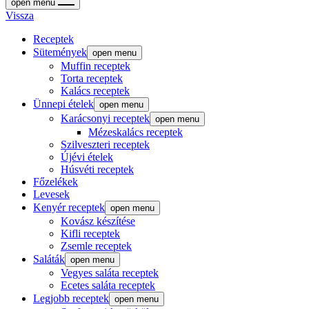
open menu
Vissza
Receptek
Sütemények
open menu
Muffin receptek
Torta receptek
Kalács receptek
Ünnepi ételek
open menu
Karácsonyi receptek
open menu
Mézeskalács receptek
Szilveszteri receptek
Újévi ételek
Húsvéti receptek
Főzelékek
Levesek
Kenyér receptek
open menu
Kovász készítése
Kifli receptek
Zsemle receptek
Saláták
open menu
Vegyes saláta receptek
Ecetes saláta receptek
Legjobb receptek
open menu