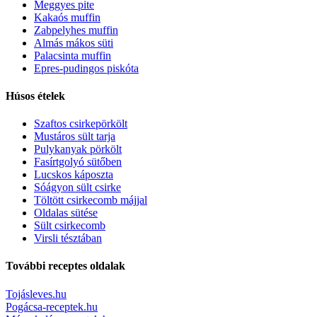
Meggyes pite
Kakaós muffin
Zabpelyhes muffin
Almás mákos süti
Palacsinta muffin
Epres-pudingos piskóta
Húsos ételek
Szaftos csirkepörkölt
Mustáros sült tarja
Pulykanyak pörkölt
Fasírtgolyó sütőben
Lucskos káposzta
Sóágyon sült csirke
Töltött csirkecomb májjal
Oldalas sütése
Sült csirkecomb
Virsli tésztában
További receptes oldalak
Tojásleves.hu
Pogácsa-receptek.hu