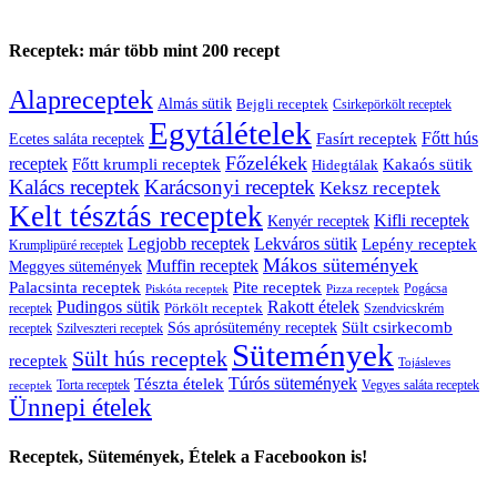
Receptek: már több mint 200 recept
Alapreceptek
Almás sütik
Bejgli receptek
Csirkepörkölt receptek
Egytálételek
Főtt hús
Fasírt receptek
Ecetes saláta receptek
Főzelékek
receptek
Főtt krumpli receptek
Kakaós sütik
Hidegtálak
Kalács receptek
Karácsonyi receptek
Keksz receptek
Kelt tésztás receptek
Kifli receptek
Kenyér receptek
Legjobb receptek
Lekváros sütik
Lepény receptek
Krumplipüré receptek
Mákos sütemények
Muffin receptek
Meggyes sütemények
Palacsinta receptek
Pite receptek
Pogácsa
Piskóta receptek
Pizza receptek
Pudingos sütik
Rakott ételek
Pörkölt receptek
receptek
Szendvicskrém
Sült csirkecomb
Sós aprósütemény receptek
receptek
Szilveszteri receptek
Sütemények
Sült hús receptek
receptek
Tojásleves
Túrós sütemények
Tészta ételek
Torta receptek
Vegyes saláta receptek
receptek
Ünnepi ételek
Receptek, Sütemények, Ételek a Facebookon is!