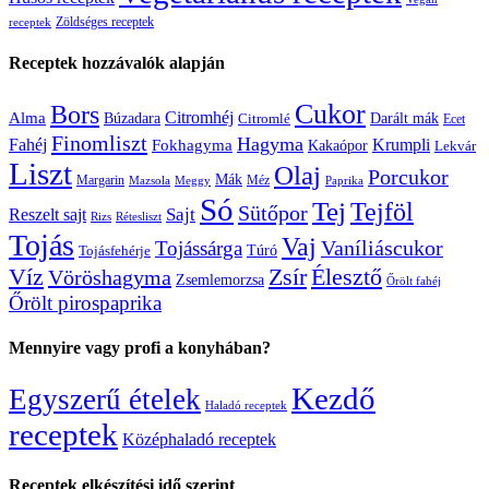
Zöldséges receptek
receptek
Receptek hozzávalók alapján
Cukor
Bors
Citromhéj
Alma
Búzadara
Citromlé
Darált mák
Ecet
Finomliszt
Hagyma
Krumpli
Fahéj
Fokhagyma
Kakaópor
Lekvár
Liszt
Olaj
Porcukor
Mák
Margarin
Méz
Mazsola
Meggy
Paprika
Só
Tej
Tejföl
Sütőpor
Reszelt sajt
Sajt
Rizs
Rétesliszt
Tojás
Vaj
Vaníliáscukor
Tojássárga
Tojásfehérje
Túró
Zsír
Víz
Élesztő
Vöröshagyma
Zsemlemorzsa
Őrölt fahéj
Őrölt pirospaprika
Mennyire vagy profi a konyhában?
Kezdő
Egyszerű ételek
Haladó receptek
receptek
Középhaladó receptek
Receptek elkészítési idő szerint