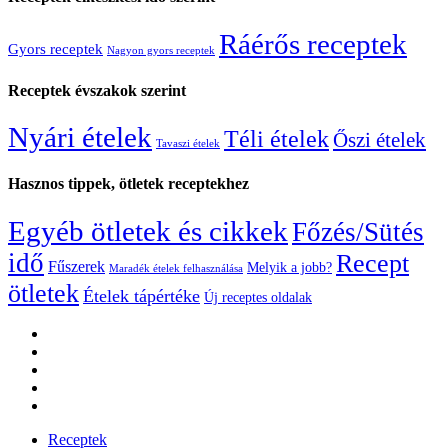
Ráérős receptek
Gyors receptek
Nagyon gyors receptek
Receptek évszakok szerint
Nyári ételek
Téli ételek
Őszi ételek
Tavaszi ételek
Hasznos tippek, ötletek receptekhez
Egyéb ötletek és cikkek
Főzés/Sütés
idő
Recept
Fűszerek
Melyik a jobb?
Maradék ételek felhasználása
ötletek
Ételek tápértéke
Új receptes oldalak
Receptek