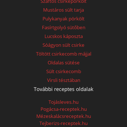
Szaftos csirkepörkölt
Mustáros sült tarja
Pulykanyak pörkölt
Fasírtgolyó sütőben
Lucskos káposzta
Sóágyon sült csirke
Töltött csirkecomb májjal
Oldalas sütése
Sült csirkecomb
Virsli tésztában
További receptes oldalak
Tojásleves.hu
Pogácsa-receptek.hu
Mézeskalácsreceptek.hu
Tejberizs-receptek.hu