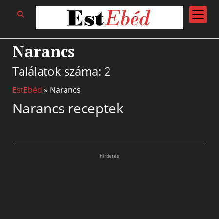
open
menu
Narancs
Találatok száma: 2
EstEbéd
»
Narancs
Narancs receptek
hirdetés