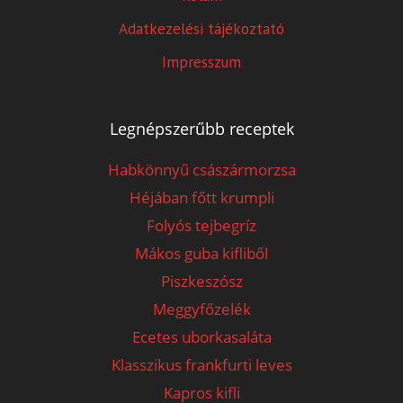
Adatkezelési tájékoztató
Impresszum
Legnépszerűbb receptek
Habkönnyű császármorzsa
Héjában főtt krumpli
Folyós tejbegríz
Mákos guba kifliből
Piszkeszósz
Meggyfőzelék
Ecetes uborkasaláta
Klasszikus frankfurti leves
Kapros kifli