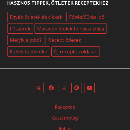
HASZNOS TIPPEK, ÖTLETEK RECEPTEKHEZ
Egyéb ötletek és cikkek
Főzés/Sütés idő
Fűszerek
Maradék ételek felhasználása
Melyik a jobb?
Recept ötletek
Ételek tápértéke
Új receptes oldalak
Receptek
Gasztroblog
Rólam