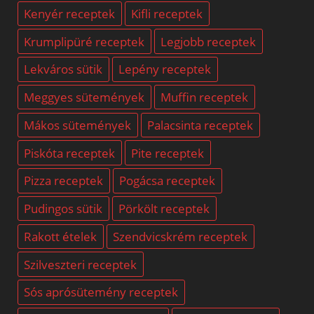
Kenyér receptek
Kifli receptek
Krumplipüré receptek
Legjobb receptek
Lekváros sütik
Lepény receptek
Meggyes sütemények
Muffin receptek
Mákos sütemények
Palacsinta receptek
Piskóta receptek
Pite receptek
Pizza receptek
Pogácsa receptek
Pudingos sütik
Pörkölt receptek
Rakott ételek
Szendvicskrém receptek
Szilveszteri receptek
Sós aprósütemény receptek