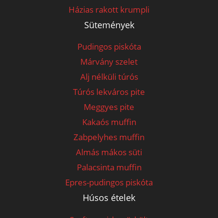
Házias rakott krumpli
Sütemények
Pudingos piskóta
Márvány szelet
Alj nélküli túrós
Túrós lekváros pite
Meggyes pite
Kakaós muffin
Zabpelyhes muffin
Almás mákos süti
Palacsinta muffin
Epres-pudingos piskóta
Húsos ételek