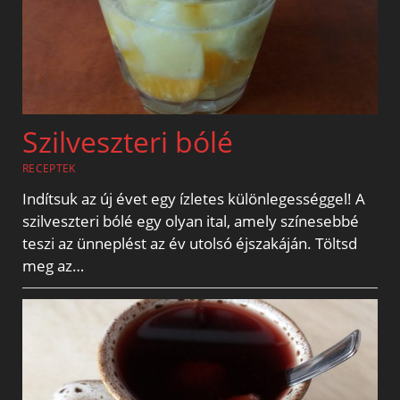
Szilveszteri bólé
RECEPTEK
Indítsuk az új évet egy ízletes különlegességgel! A
szilveszteri bólé egy olyan ital, amely színesebbé
teszi az ünneplést az év utolsó éjszakáján. Töltsd
meg az…