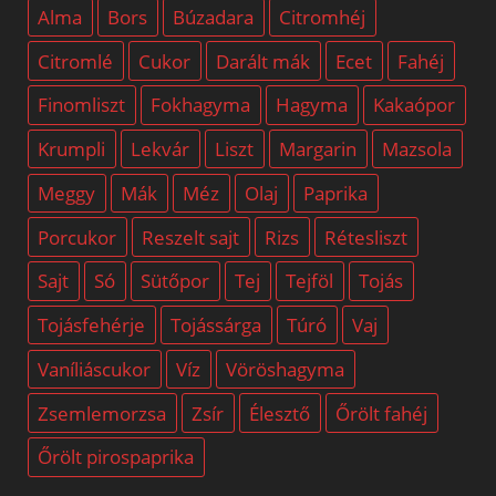
Alma
Bors
Búzadara
Citromhéj
Citromlé
Cukor
Darált mák
Ecet
Fahéj
Finomliszt
Fokhagyma
Hagyma
Kakaópor
Krumpli
Lekvár
Liszt
Margarin
Mazsola
Meggy
Mák
Méz
Olaj
Paprika
Porcukor
Reszelt sajt
Rizs
Rétesliszt
Sajt
Só
Sütőpor
Tej
Tejföl
Tojás
Tojásfehérje
Tojássárga
Túró
Vaj
Vaníliáscukor
Víz
Vöröshagyma
Zsemlemorzsa
Zsír
Élesztő
Őrölt fahéj
Őrölt pirospaprika