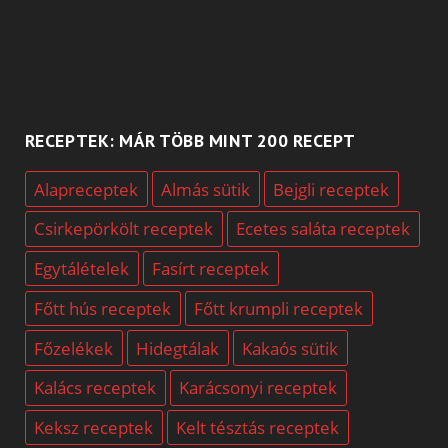
RECEPTEK: MÁR TÖBB MINT 200 RECEPT
Alapreceptek
Almás sütik
Bejgli receptek
Csirkepörkölt receptek
Ecetes saláta receptek
Egytálételek
Fasírt receptek
Főtt hús receptek
Főtt krumpli receptek
Főzelékek
Hidegtálak
Kakaós sütik
Kalács receptek
Karácsonyi receptek
Keksz receptek
Kelt tésztás receptek