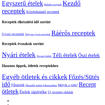
Kezdő
Egyszerű ételek
Haladó receptek
receptek
Középhaladó receptek
Receptek elkészítési idő szerint
Ráérős receptek
Gyors receptek
Nagyon gyors receptek
Receptek évszakok szerint
Nyári ételek
Téli ételek
Őszi ételek
Tavaszi ételek
Hasznos tippek, ötletek receptekhez
Egyéb ötletek és cikkek
Főzés/Sütés
idő
Recept
Fűszerek
Melyik a jobb?
Maradék ételek felhasználása
ötletek
Ételek tápértéke
Új receptes oldalak