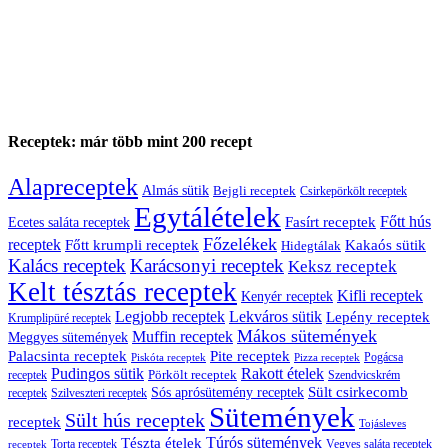
Receptek: már több mint 200 recept
Alapreceptek
Almás sütik
Bejgli receptek
Csirkepörkölt receptek
Egytálételek
Főtt hús
Fasírt receptek
Ecetes saláta receptek
Főzelékek
receptek
Főtt krumpli receptek
Kakaós sütik
Hidegtálak
Kalács receptek
Karácsonyi receptek
Keksz receptek
Kelt tésztás receptek
Kifli receptek
Kenyér receptek
Legjobb receptek
Lekváros sütik
Lepény receptek
Krumplipüré receptek
Mákos sütemények
Muffin receptek
Meggyes sütemények
Palacsinta receptek
Pite receptek
Pogácsa
Piskóta receptek
Pizza receptek
Pudingos sütik
Rakott ételek
Pörkölt receptek
receptek
Szendvicskrém
Sült csirkecomb
Sós aprósütemény receptek
receptek
Szilveszteri receptek
Sütemények
Sült hús receptek
receptek
Tojásleves
Túrós sütemények
Tészta ételek
Torta receptek
Vegyes saláta receptek
receptek