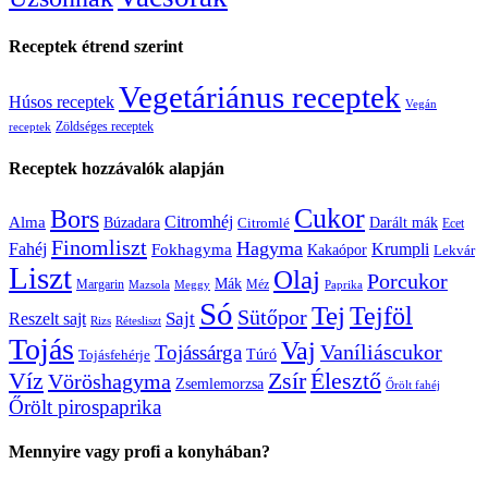
Receptek étrend szerint
Vegetáriánus receptek
Húsos receptek
Vegán
Zöldséges receptek
receptek
Receptek hozzávalók alapján
Cukor
Bors
Citromhéj
Alma
Búzadara
Citromlé
Darált mák
Ecet
Finomliszt
Hagyma
Krumpli
Fahéj
Fokhagyma
Kakaópor
Lekvár
Liszt
Olaj
Porcukor
Mák
Margarin
Méz
Mazsola
Meggy
Paprika
Só
Tej
Tejföl
Sütőpor
Reszelt sajt
Sajt
Rizs
Rétesliszt
Tojás
Vaj
Vaníliáscukor
Tojássárga
Tojásfehérje
Túró
Zsír
Víz
Élesztő
Vöröshagyma
Zsemlemorzsa
Őrölt fahéj
Őrölt pirospaprika
Mennyire vagy profi a konyhában?