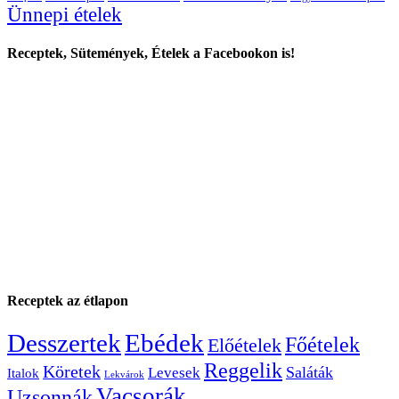
Ünnepi ételek
Receptek, Sütemények, Ételek a Facebookon is!
Receptek az étlapon
Desszertek
Ebédek
Főételek
Előételek
Reggelik
Köretek
Saláták
Levesek
Italok
Lekvárok
Vacsorák
Uzsonnák