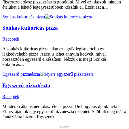
fűszerezett olasz pizzaszószra gondolni. Mivel az olaszok minden
ételüket a lehető legegyszerűbben készítik el. Ezért ezt a…
Sonkás kukoricás pizza
Sonkás kukoricás pizza
Receptek
A sonkás kukoricás pizza talán az egyik legismertebb és
legkedveltebb pizza. Azért is lehet annyira kedvelt, mivel
borzasztóan egyszerű elkészíteni. Nézzük is meg! Sonkás
kukoricás…
Egyszerű pizzatészta
Egyszerű pizzatészta
Receptek
Mindenki által ismert olasz étel a pizza. De hogy kezdjünk neki?
Ehhez ajánlok egy egyszerű pizzatészta receptet. A többit meg már a
fantáziádra bízom. Egyszerű…
hirdetés