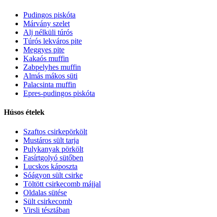
Pudingos piskóta
Márvány szelet
Alj nélküli túrós
Túrós lekváros pite
Meggyes pite
Kakaós muffin
Zabpelyhes muffin
Almás mákos süti
Palacsinta muffin
Epres-pudingos piskóta
Húsos ételek
Szaftos csirkepörkölt
Mustáros sült tarja
Pulykanyak pörkölt
Fasírtgolyó sütőben
Lucskos káposzta
Sóágyon sült csirke
Töltött csirkecomb májjal
Oldalas sütése
Sült csirkecomb
Virsli tésztában