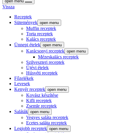
open menu
Vissza
Receptek
Sütemények
open menu
Muffin receptek
Torta receptek
Kalács receptek
Ünnepi ételek
open menu
Karácsonyi receptek
open menu
Mézeskalács receptek
Szilveszteri receptek
Újévi ételek
Húsvéti receptek
Főzelékek
Levesek
Kenyér receptek
open menu
Kovász készítése
Kifli receptek
Zsemle receptek
Saláták
open menu
Vegyes saláta receptek
Ecetes saláta receptek
Legjobb receptek
open menu