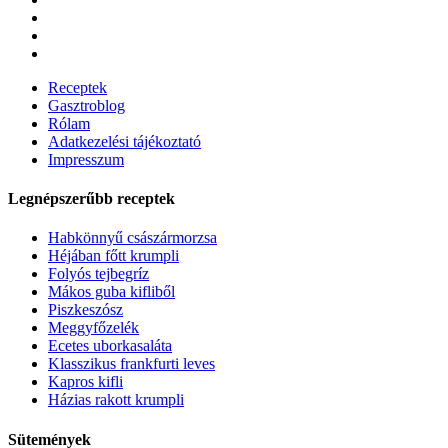
Receptek
Gasztroblog
Rólam
Adatkezelési tájékoztató
Impresszum
Legnépszerűbb receptek
Habkönnyű császármorzsa
Héjában főtt krumpli
Folyós tejbegríz
Mákos guba kifliből
Piszkeszósz
Meggyfőzelék
Ecetes uborkasaláta
Klasszikus frankfurti leves
Kapros kifli
Házias rakott krumpli
Sütemények