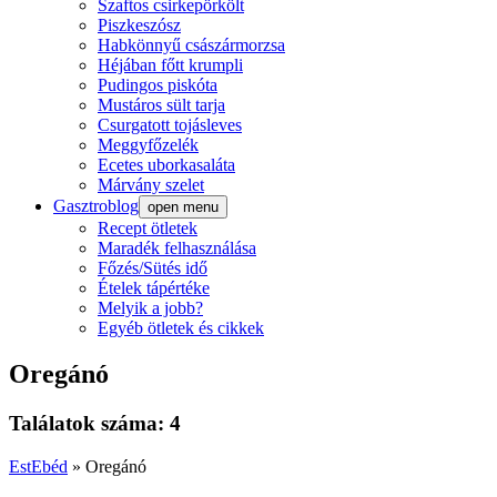
Szaftos csirkepörkölt
Piszkeszósz
Habkönnyű császármorzsa
Héjában főtt krumpli
Pudingos piskóta
Mustáros sült tarja
Csurgatott tojásleves
Meggyfőzelék
Ecetes uborkasaláta
Márvány szelet
Gasztroblog
open menu
Recept ötletek
Maradék felhasználása
Főzés/Sütés idő
Ételek tápértéke
Melyik a jobb?
Egyéb ötletek és cikkek
Oregánó
Találatok száma: 4
EstEbéd
»
Oregánó