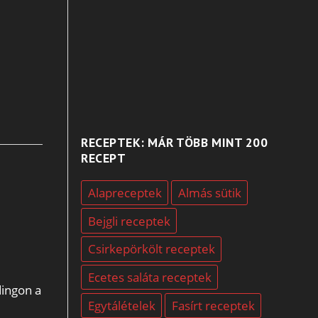
RECEPTEK: MÁR TÖBB MINT 200
RECEPT
Alapreceptek
Almás sütik
Bejgli receptek
Csirkepörkölt receptek
Ecetes saláta receptek
dingon a
Egytálételek
Fasírt receptek