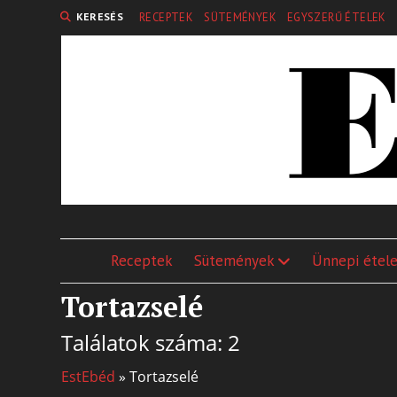
KERESÉS
RECEPTEK
SÜTEMÉNYEK
EGYSZERŰ ÉTELEK
Receptek
Sütemények
Ünnepi étel
Tortazselé
Találatok száma: 2
EstEbéd
»
Tortazselé