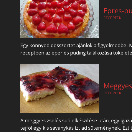
Epres-pu
RECEPTEK
Egy könnyed desszertet ajánlok a figyelmedbe. 
receptben az eper és puding találkozása tökélete
Meggyes 
RECEPTEK
A meggyes zselés süti elkészítése után, egy igaz
tejföl egy kis savanykás ízt ad süteménynek. Ezt