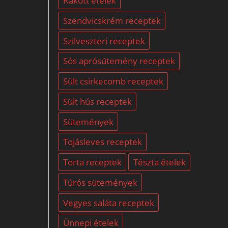
Rakott ételek
Szendvicskrém receptek
Szilveszteri receptek
Sós aprósütemény receptek
Sült csirkecomb receptek
Sült hús receptek
Sütemények
Tojásleves receptek
Torta receptek
Tészta ételek
Túrós sütemények
Vegyes saláta receptek
Ünnepi ételek