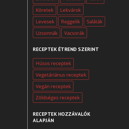
Köretek
Lekvárok
Levesek
Reggelik
Saláták
Uzsonnák
Vacsorák
RECEPTEK ÉTREND SZERINT
Húsos receptek
Vegetáriánus receptek
Vegán receptek
Zöldséges receptek
RECEPTEK HOZZÁVALÓK
ALAPJÁN