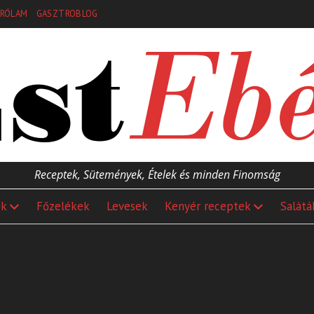
RÓLAM
GASZTROBLOG
Receptek, Sütemények, Ételek és minden Finomság
ek
Főzelékek
Levesek
Kenyér receptek
Salátá