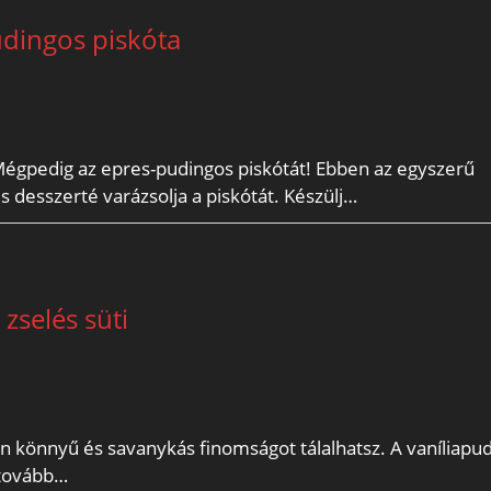
dingos piskóta
Mégpedig az epres-pudingos piskótát! Ebben az egyszerű
s desszerté varázsolja a piskótát. Készülj…
zselés süti
án könnyű és savanykás finomságot tálalhatsz. A vaníliapu
 tovább…