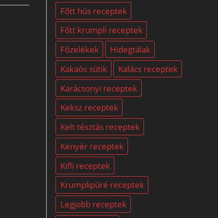
Főtt hús receptek
Főtt krumpli receptek
Főzelékek
Hidegtálak
Kakaós sütik
Kalács receptek
Karácsonyi receptek
Keksz receptek
Kelt tésztás receptek
Kenyér receptek
Kifli receptek
Krumplipüré receptek
Legjobb receptek