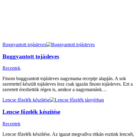
Buggyantott tojásleves
Buggyantott tojásleves
Receptek
Finom buggyantott tojásleves nagymama receptje alapján. A sok
szeretettel készült tojásleves lesz csak igazán finom tojásleves. Ezt a
szeretett érezhettük régen is, amikor a nagymamánk…
Lencse főzelék készítése
Lencse főzelék készítése
Receptek
Lencse főzelék készítése. Az igazat megvallva ritkán eszünk lencsét,