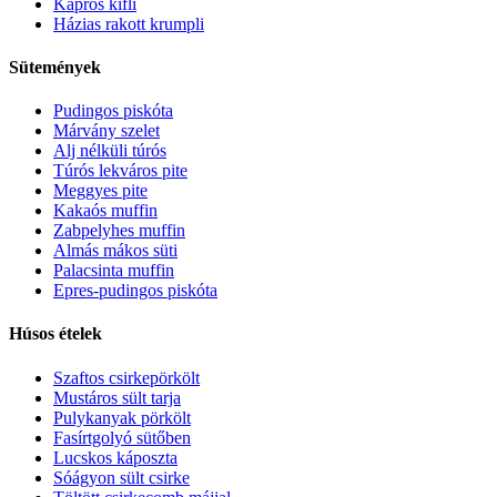
Kapros kifli
Házias rakott krumpli
Sütemények
Pudingos piskóta
Márvány szelet
Alj nélküli túrós
Túrós lekváros pite
Meggyes pite
Kakaós muffin
Zabpelyhes muffin
Almás mákos süti
Palacsinta muffin
Epres-pudingos piskóta
Húsos ételek
Szaftos csirkepörkölt
Mustáros sült tarja
Pulykanyak pörkölt
Fasírtgolyó sütőben
Lucskos káposzta
Sóágyon sült csirke