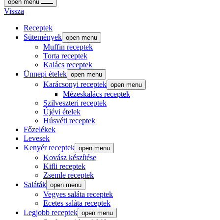
open menu
Vissza
Receptek
Sütemények
open menu
Muffin receptek
Torta receptek
Kalács receptek
Ünnepi ételek
open menu
Karácsonyi receptek
open menu
Mézeskalács receptek
Szilveszteri receptek
Újévi ételek
Húsvéti receptek
Főzelékek
Levesek
Kenyér receptek
open menu
Kovász készítése
Kifli receptek
Zsemle receptek
Saláták
open menu
Vegyes saláta receptek
Ecetes saláta receptek
Legjobb receptek
open menu