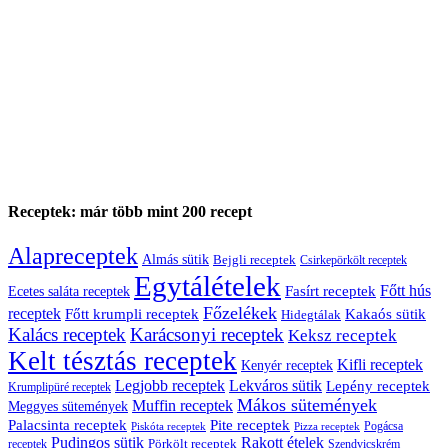
Receptek: már több mint 200 recept
Alapreceptek
Almás sütik
Bejgli receptek
Csirkepörkölt receptek
Egytálételek
Főtt hús
Fasírt receptek
Ecetes saláta receptek
Főzelékek
receptek
Főtt krumpli receptek
Kakaós sütik
Hidegtálak
Kalács receptek
Karácsonyi receptek
Keksz receptek
Kelt tésztás receptek
Kifli receptek
Kenyér receptek
Legjobb receptek
Lekváros sütik
Lepény receptek
Krumplipüré receptek
Mákos sütemények
Muffin receptek
Meggyes sütemények
Palacsinta receptek
Pite receptek
Pogácsa
Piskóta receptek
Pizza receptek
Pudingos sütik
Rakott ételek
Pörkölt receptek
receptek
Szendvicskrém