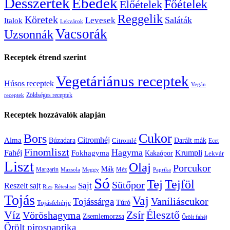
Desszertek
Ebédek
Főételek
Előételek
Reggelik
Köretek
Saláták
Levesek
Italok
Lekvárok
Vacsorák
Uzsonnák
Receptek étrend szerint
Vegetáriánus receptek
Húsos receptek
Vegán
Zöldséges receptek
receptek
Receptek hozzávalók alapján
Cukor
Bors
Citromhéj
Alma
Búzadara
Citromlé
Darált mák
Ecet
Finomliszt
Hagyma
Krumpli
Fahéj
Fokhagyma
Kakaópor
Lekvár
Liszt
Olaj
Porcukor
Mák
Margarin
Méz
Mazsola
Meggy
Paprika
Só
Tej
Tejföl
Sütőpor
Reszelt sajt
Sajt
Rizs
Rétesliszt
Tojás
Vaj
Vaníliáscukor
Tojássárga
Tojásfehérje
Túró
Zsír
Víz
Élesztő
Vöröshagyma
Zsemlemorzsa
Őrölt fahéj
Őrölt pirospaprika