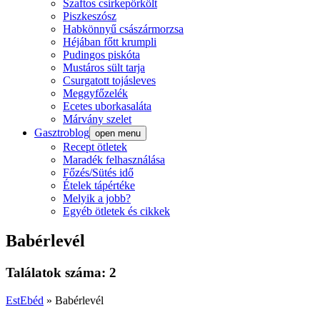
Szaftos csirkepörkölt
Piszkeszósz
Habkönnyű császármorzsa
Héjában főtt krumpli
Pudingos piskóta
Mustáros sült tarja
Csurgatott tojásleves
Meggyfőzelék
Ecetes uborkasaláta
Márvány szelet
Gasztroblog
open menu
Recept ötletek
Maradék felhasználása
Főzés/Sütés idő
Ételek tápértéke
Melyik a jobb?
Egyéb ötletek és cikkek
Babérlevél
Találatok száma: 2
EstEbéd
»
Babérlevél