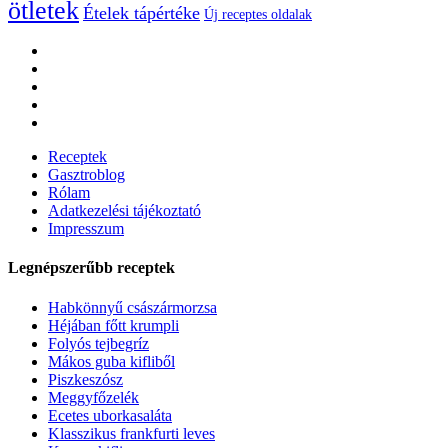
ötletek
Ételek tápértéke
Új receptes oldalak
Receptek
Gasztroblog
Rólam
Adatkezelési tájékoztató
Impresszum
Legnépszerűbb receptek
Habkönnyű császármorzsa
Héjában főtt krumpli
Folyós tejbegríz
Mákos guba kifliből
Piszkeszósz
Meggyfőzelék
Ecetes uborkasaláta
Klasszikus frankfurti leves