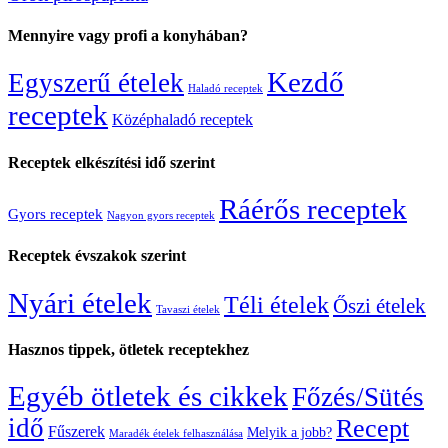
Mennyire vagy profi a konyhában?
Kezdő
Egyszerű ételek
Haladó receptek
receptek
Középhaladó receptek
Receptek elkészítési idő szerint
Ráérős receptek
Gyors receptek
Nagyon gyors receptek
Receptek évszakok szerint
Nyári ételek
Téli ételek
Őszi ételek
Tavaszi ételek
Hasznos tippek, ötletek receptekhez
Egyéb ötletek és cikkek
Főzés/Sütés
idő
Recept
Fűszerek
Melyik a jobb?
Maradék ételek felhasználása