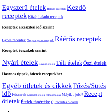
Kezdő
Egyszerű ételek
Haladó receptek
receptek
Középhaladó receptek
Receptek elkészítési idő szerint
Ráérős receptek
Gyors receptek
Nagyon gyors receptek
Receptek évszakok szerint
Nyári ételek
Téli ételek
Őszi ételek
Tavaszi ételek
Hasznos tippek, ötletek receptekhez
Egyéb ötletek és cikkek
Főzés/Sütés
idő
Recept
Fűszerek
Melyik a jobb?
Maradék ételek felhasználása
ötletek
Ételek tápértéke
Új receptes oldalak