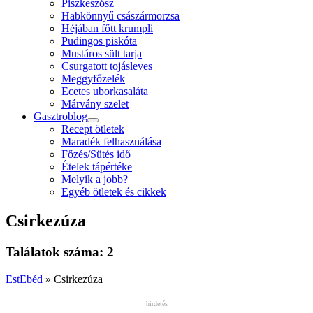
Piszkeszósz
Habkönnyű császármorzsa
Héjában főtt krumpli
Pudingos piskóta
Mustáros sült tarja
Csurgatott tojásleves
Meggyfőzelék
Ecetes uborkasaláta
Márvány szelet
Gasztroblog
open
Recept ötletek
menu
Maradék felhasználása
Főzés/Sütés idő
Ételek tápértéke
Melyik a jobb?
Egyéb ötletek és cikkek
Csirkezúza
Találatok száma: 2
EstEbéd
»
Csirkezúza
hirdetés