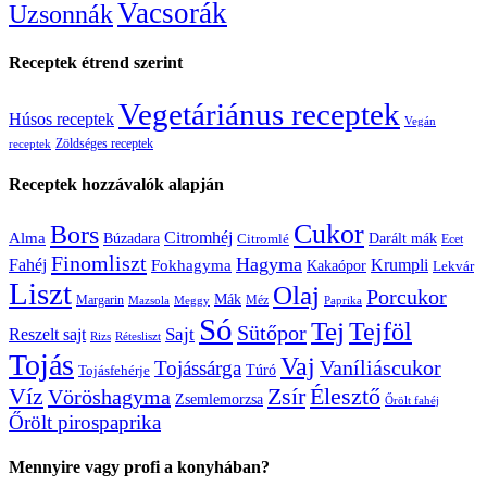
Vacsorák
Uzsonnák
Receptek étrend szerint
Vegetáriánus receptek
Húsos receptek
Vegán
Zöldséges receptek
receptek
Receptek hozzávalók alapján
Cukor
Bors
Citromhéj
Alma
Búzadara
Citromlé
Darált mák
Ecet
Finomliszt
Hagyma
Krumpli
Fahéj
Fokhagyma
Kakaópor
Lekvár
Liszt
Olaj
Porcukor
Mák
Margarin
Méz
Mazsola
Meggy
Paprika
Só
Tej
Tejföl
Sütőpor
Reszelt sajt
Sajt
Rizs
Rétesliszt
Tojás
Vaj
Vaníliáscukor
Tojássárga
Tojásfehérje
Túró
Zsír
Víz
Élesztő
Vöröshagyma
Zsemlemorzsa
Őrölt fahéj
Őrölt pirospaprika
Mennyire vagy profi a konyhában?