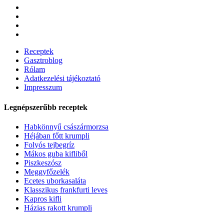
Receptek
Gasztroblog
Rólam
Adatkezelési tájékoztató
Impresszum
Legnépszerűbb receptek
Habkönnyű császármorzsa
Héjában főtt krumpli
Folyós tejbegríz
Mákos guba kifliből
Piszkeszósz
Meggyfőzelék
Ecetes uborkasaláta
Klasszikus frankfurti leves
Kapros kifli
Házias rakott krumpli