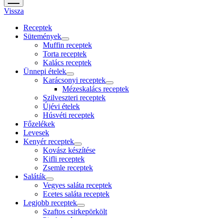
menu
Vissza
Receptek
Sütemények
open
Muffin receptek
menu
Torta receptek
Kalács receptek
Ünnepi ételek
open
Karácsonyi receptek
menu
open
Mézeskalács receptek
menu
Szilveszteri receptek
Újévi ételek
Húsvéti receptek
Főzelékek
Levesek
Kenyér receptek
open
Kovász készítése
menu
Kifli receptek
Zsemle receptek
Saláták
open
Vegyes saláta receptek
menu
Ecetes saláta receptek
Legjobb receptek
open
Szaftos csirkepörkölt
menu