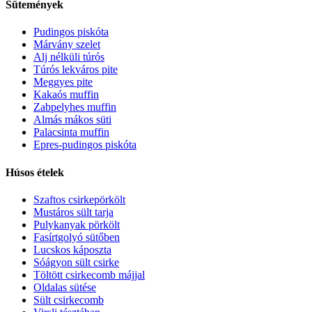
Sütemények
Pudingos piskóta
Márvány szelet
Alj nélküli túrós
Túrós lekváros pite
Meggyes pite
Kakaós muffin
Zabpelyhes muffin
Almás mákos süti
Palacsinta muffin
Epres-pudingos piskóta
Húsos ételek
Szaftos csirkepörkölt
Mustáros sült tarja
Pulykanyak pörkölt
Fasírtgolyó sütőben
Lucskos káposzta
Sóágyon sült csirke
Töltött csirkecomb májjal
Oldalas sütése
Sült csirkecomb