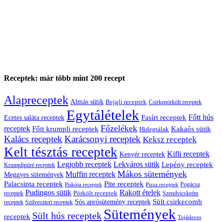
Receptek: már több mint 200 recept
Alapreceptek
Almás sütik
Bejgli receptek
Csirkepörkölt receptek
Egytálételek
Főtt hús
Fasírt receptek
Ecetes saláta receptek
Főzelékek
receptek
Főtt krumpli receptek
Kakaós sütik
Hidegtálak
Kalács receptek
Karácsonyi receptek
Keksz receptek
Kelt tésztás receptek
Kifli receptek
Kenyér receptek
Legjobb receptek
Lekváros sütik
Lepény receptek
Krumplipüré receptek
Mákos sütemények
Muffin receptek
Meggyes sütemények
Palacsinta receptek
Pite receptek
Pogácsa
Piskóta receptek
Pizza receptek
Pudingos sütik
Rakott ételek
Pörkölt receptek
receptek
Szendvicskrém
Sült csirkecomb
Sós aprósütemény receptek
receptek
Szilveszteri receptek
Sütemények
Sült hús receptek
receptek
Tojásleves