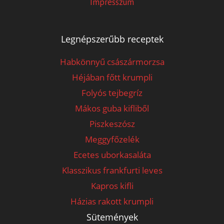
Impresszum
Legnépszerűbb receptek
Habkönnyű császármorzsa
Héjában főtt krumpli
Folyós tejbegríz
Mákos guba kifliből
Piszkeszósz
Meggyfőzelék
Ecetes uborkasaláta
Klasszikus frankfurti leves
Kapros kifli
Házias rakott krumpli
Sütemények