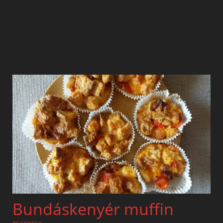
Bundáskenyér muffin