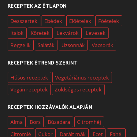
RECEPTEK AZ ÉTLAPON
Desszertek
Ebédek
Előételek
Főételek
Italok
Köretek
Lekvárok
Levesek
Reggelik
Saláták
Uzsonnák
Vacsorák
RECEPTEK ÉTREND SZERINT
Húsos receptek
Vegetáriánus receptek
Vegán receptek
Zöldséges receptek
RECEPTEK HOZZÁVALÓK ALAPJÁN
Alma
Bors
Búzadara
Citromhéj
Citromlé
Cukor
Darált mák
Ecet
Fahéj