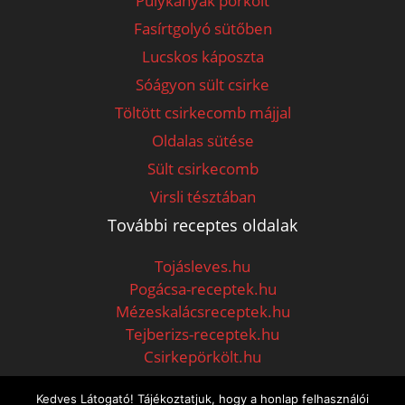
Pulykanyak pörkölt
Fasírtgolyó sütőben
Lucskos káposzta
Sóágyon sült csirke
Töltött csirkecomb májjal
Oldalas sütése
Sült csirkecomb
Virsli tésztában
További receptes oldalak
Tojásleves.hu
Pogácsa-receptek.hu
Mézeskalácsreceptek.hu
Tejberizs-receptek.hu
Csirkepörkölt.hu
Kedves Látogató! Tájékoztatjuk, hogy a honlap felhasználói