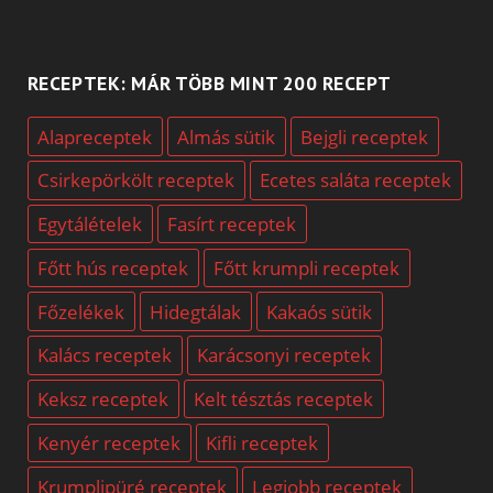
RECEPTEK: MÁR TÖBB MINT 200 RECEPT
Alapreceptek
Almás sütik
Bejgli receptek
Csirkepörkölt receptek
Ecetes saláta receptek
Egytálételek
Fasírt receptek
Főtt hús receptek
Főtt krumpli receptek
Főzelékek
Hidegtálak
Kakaós sütik
Kalács receptek
Karácsonyi receptek
Keksz receptek
Kelt tésztás receptek
Kenyér receptek
Kifli receptek
Krumplipüré receptek
Legjobb receptek