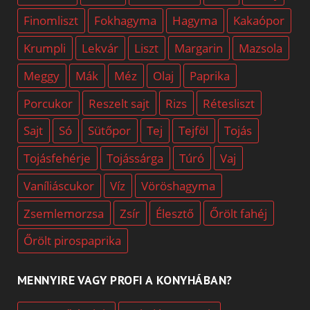
Finomliszt
Fokhagyma
Hagyma
Kakaópor
Krumpli
Lekvár
Liszt
Margarin
Mazsola
Meggy
Mák
Méz
Olaj
Paprika
Porcukor
Reszelt sajt
Rizs
Rétesliszt
Sajt
Só
Sütőpor
Tej
Tejföl
Tojás
Tojásfehérje
Tojássárga
Túró
Vaj
Vaníliáscukor
Víz
Vöröshagyma
Zsemlemorzsa
Zsír
Élesztő
Őrölt fahéj
Őrölt pirospaprika
MENNYIRE VAGY PROFI A KONYHÁBAN?