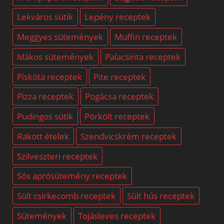
Lekváros sütik
Lepény receptek
Meggyes sütemények
Muffin receptek
Mákos sütemények
Palacsinta receptek
Piskóta receptek
Pite receptek
Pizza receptek
Pogácsa receptek
Pudingos sütik
Pörkölt receptek
Rakott ételek
Szendvicskrém receptek
Szilveszteri receptek
Sós aprósütemény receptek
Sült csirkecomb receptek
Sült hús receptek
Sütemények
Tojásleves receptek