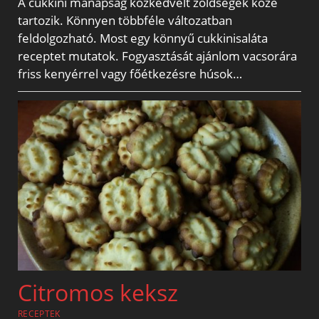
A cukkini manapság közkedvelt zöldségek közé
tartozik. Könnyen többféle változatban
feldolgozható. Most egy könnyű cukkinisaláta
receptet mutatok. Fogyasztását ajánlom vacsorára
friss kenyérrel vagy főétkezésre húsok…
Citromos keksz
RECEPTEK