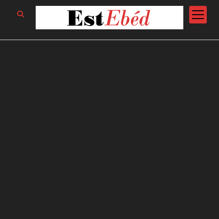
open
menu