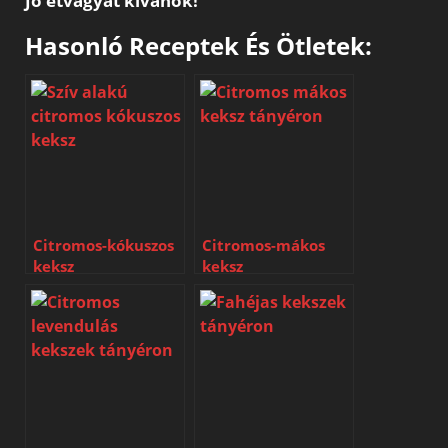
Jó étvágyat kívánok!
Hasonló Receptek És Ötletek:
Citromos-kókuszos
Citromos-mákos
keksz
keksz