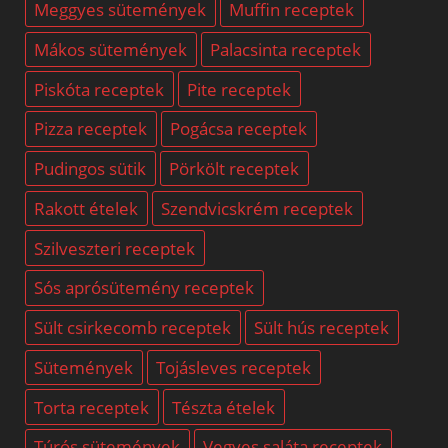
Meggyes sütemények
Muffin receptek
Mákos sütemények
Palacsinta receptek
Piskóta receptek
Pite receptek
Pizza receptek
Pogácsa receptek
Pudingos sütik
Pörkölt receptek
Rakott ételek
Szendvicskrém receptek
Szilveszteri receptek
Sós aprósütemény receptek
Sült csirkecomb receptek
Sült hús receptek
Sütemények
Tojásleves receptek
Torta receptek
Tészta ételek
Túrós sütemények
Vegyes saláta receptek