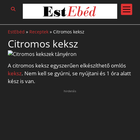
open
menu
EstEbéd
»
Receptek
»
Citromos keksz
Citromos keksz
A citromos keksz egyszerűen elkészíthető omlós
keksz
. Nem kell se gyúrni, se nyújtani és 1 óra alatt
kész is van.
hirdetés