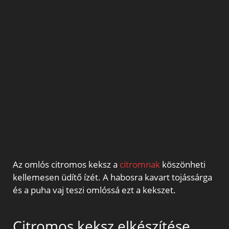
Az omlós citromos keksz a
citromnak
köszönheti
kellemesen üdítő ízét. A habosra kavart tojássárga
és a puha vaj teszi omlóssá ezt a kekszet.
Citromos keksz elkészítése