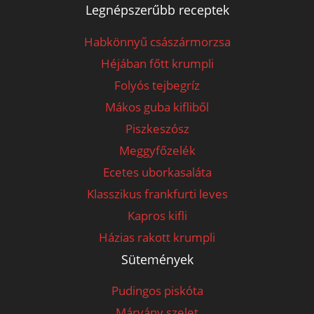
Legnépszerűbb receptek
Habkönnyű császármorzsa
Héjában főtt krumpli
Folyós tejbegríz
Mákos guba kifliből
Piszkeszósz
Meggyfőzelék
Ecetes uborkasaláta
Klasszikus frankfurti leves
Kapros kifli
Házias rakott krumpli
Sütemények
Pudingos piskóta
Márvány szelet