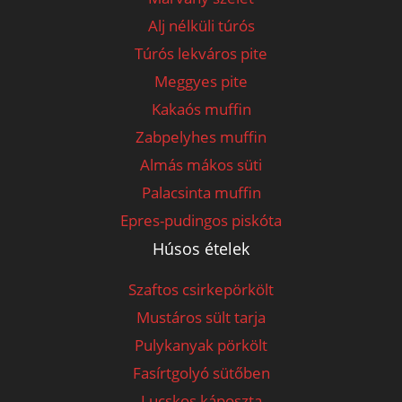
Alj nélküli túrós
Túrós lekváros pite
Meggyes pite
Kakaós muffin
Zabpelyhes muffin
Almás mákos süti
Palacsinta muffin
Epres-pudingos piskóta
Húsos ételek
Szaftos csirkepörkölt
Mustáros sült tarja
Pulykanyak pörkölt
Fasírtgolyó sütőben
Lucskos káposzta