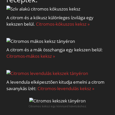
A citrom és a kókusz különleges ízvilága egy
kekszen belül.
Citromos-kókuszos keksz »
A citrom és a mák összhangja egy kekszen belül:
Citromos-mákos keksz »
A levendula elképesztően kitudja emelni a citrom
savanykás ízét:
Citromos-levendulás keksz »
Citromos keksz egy könnyed kávézáshoz.