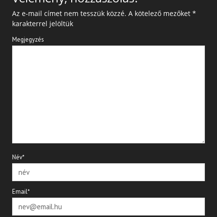
Az e-mail címet nem tesszük közzé.
A kötelező mezőket
*
karakterrel jelöltük
Megjegyzés
Név*
Email*