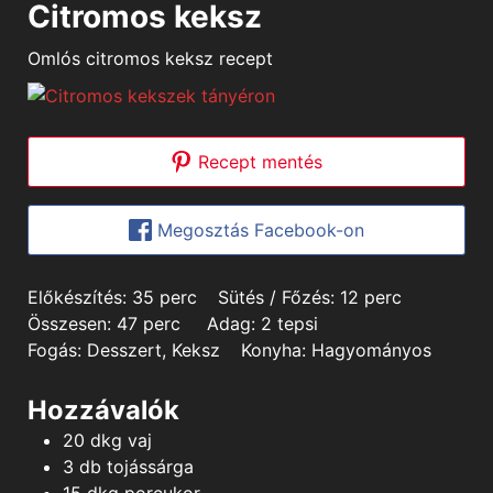
Citromos keksz
Omlós citromos keksz recept
Recept mentés
Megosztás Facebook-on
minutes
minutes
Előkészítés:
35
perc
Sütés / Főzés:
12
perc
minutes
Összesen:
47
perc
Adag:
2
tepsi
Fogás:
Desszert, Keksz
Konyha:
Hagyományos
Hozzávalók
20
dkg
vaj
3
db
tojássárga
15
dkg
porcukor