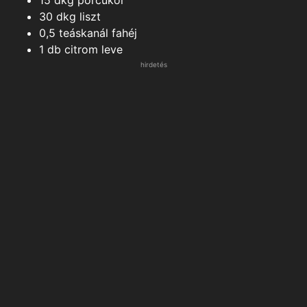
30
dkg
liszt
0,5
teáskanál
fahéj
1
db
citrom leve
hirdetés