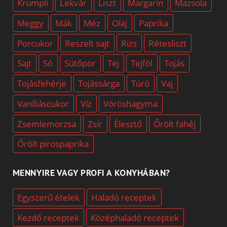
Krumpli
Lekvár
Liszt
Margarin
Mazsola
Meggy
Mák
Méz
Olaj
Paprika
Porcukor
Reszelt sajt
Rizs
Rétesliszt
Sajt
Só
Sütőpor
Tej
Tejföl
Tojás
Tojásfehérje
Tojássárga
Túró
Vaj
Vaníliáscukor
Víz
Vöröshagyma
Zsemlemorzsa
Zsír
Élesztő
Őrölt fahéj
Őrölt pirospaprika
MENNYIRE VAGY PROFI A KONYHÁBAN?
Egyszerű ételek
Haladó receptek
Kezdő receptek
Középhaladó receptek