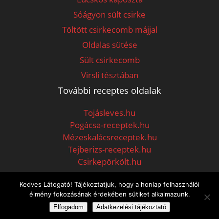
Sóágyon sült csirke
Töltött csirkecomb májjal
Oldalas sütése
Sült csirkecomb
Virsli tésztában
További receptes oldalak
Tojásleves.hu
Pogácsa-receptek.hu
Mézeskalácsreceptek.hu
Tejberizs-receptek.hu
Csirkepörkölt.hu
Kedves Látogató! Tájékoztatjuk, hogy a honlap felhasználói
élmény fokozásának érdekében sütiket alkalmazunk.
©2026 - Minden jog fenntartva -
EstEbéd
- Receptek, Sütemények, Ételek
Elfogadom
Adatkezelési tájékoztató
és minden Finomság