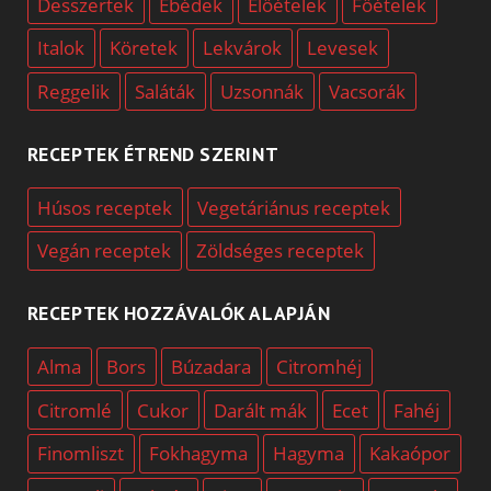
Desszertek
Ebédek
Előételek
Főételek
Italok
Köretek
Lekvárok
Levesek
Reggelik
Saláták
Uzsonnák
Vacsorák
RECEPTEK ÉTREND SZERINT
Húsos receptek
Vegetáriánus receptek
Vegán receptek
Zöldséges receptek
RECEPTEK HOZZÁVALÓK ALAPJÁN
Alma
Bors
Búzadara
Citromhéj
Citromlé
Cukor
Darált mák
Ecet
Fahéj
Finomliszt
Fokhagyma
Hagyma
Kakaópor