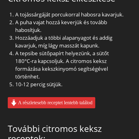
A tojássárgáját porcukorral habosra kavarjuk.
A puha vajat hozzá keverjük és tovább
habosítjuk.
Hozzáadjuk a többi alapanyagot és addig
kavarjuk, míg lágy masszát kapunk.
A tepsibe sütőpapírt helyezünk, a sütőt
180°C-ra kapcsoljuk. A citromos keksz
formázása kekszkinyomó segítségével
történhet.
10-12 percig sütjük.
A részletesebb receptet lentebb találod
További citromos keksz
receptek: