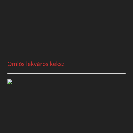
Omlós lekváros keksz