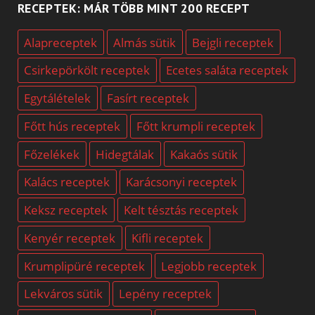
RECEPTEK: MÁR TÖBB MINT 200 RECEPT
Alapreceptek
Almás sütik
Bejgli receptek
Csirkepörkölt receptek
Ecetes saláta receptek
Egytálételek
Fasírt receptek
Főtt hús receptek
Főtt krumpli receptek
Főzelékek
Hidegtálak
Kakaós sütik
Kalács receptek
Karácsonyi receptek
Keksz receptek
Kelt tésztás receptek
Kenyér receptek
Kifli receptek
Krumplipüré receptek
Legjobb receptek
Lekváros sütik
Lepény receptek